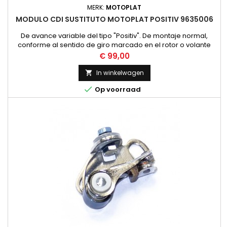
MERK:
MOTOPLAT
MODULO CDI SUSTITUTO MOTOPLAT POSITIV 9635006
De avance variable del tipo "Positiv". De montaje normal,
conforme al sentido de giro marcado en el rotor o volante
magnético (sea izquierdas o derechas). Se monta en los
Prijs
€ 99,00
estatores Ø90mm. con conector fastom. Sustituye al módulo
Motoplat de referencia 9635006
In winkelwagen


Op voorraad