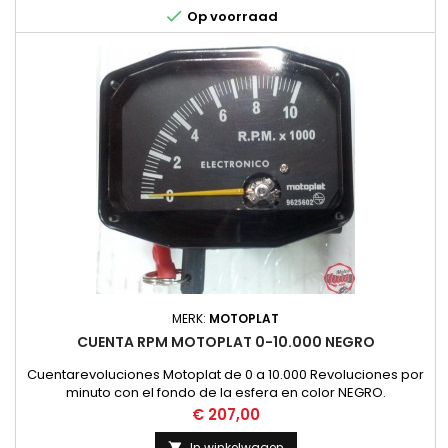

Op voorraad
MERK:
MOTOPLAT
CUENTA RPM MOTOPLAT 0-10.000 NEGRO
Cuentarevoluciones Motoplat de 0 a 10.000 Revoluciones por
minuto con el fondo de la esfera en color NEGRO.
Funcionamiento por Induccion, no necesita instalacion.
Prijs
€ 207,00
NUEVO
In winkelwagen
