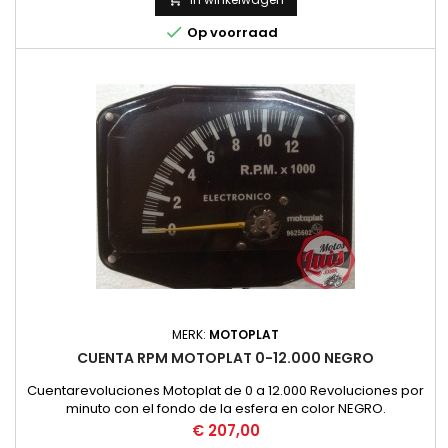

Op voorraad
MERK:
MOTOPLAT
CUENTA RPM MOTOPLAT 0-12.000 NEGRO
Cuentarevoluciones Motoplat de 0 a 12.000 Revoluciones por
minuto con el fondo de la esfera en color NEGRO.
Funcionamiento por Induccion, no necesita instalacion.
Prijs
€ 207,00
NUEVO