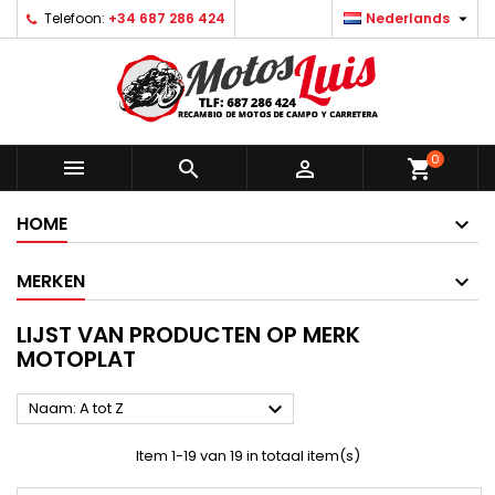

Telefoon:
+34 687 286 424
Nederlands
0



shopping_cart
HOME
MERKEN
LIJST VAN PRODUCTEN OP MERK
MOTOPLAT

Naam: A tot Z
Item 1-19 van 19 in totaal item(s)