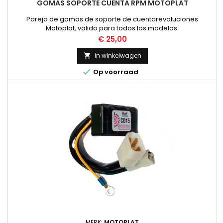
GOMAS SOPORTE CUENTA RPM MOTOPLAT
Pareja de gomas de soporte de cuentarevoluciones
Motoplat, valido para todos los modelos.
Prijs
€ 25,00
In winkelwagen


Op voorraad
MERK:
MOTOPLAT