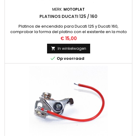
MERK:
MOTOPLAT
PLATINOS DUCATI 125 / 160
Platinos de encendido para Ducati 125 y Ducati 160,
comprobar la forma del platino con el existente en la moto
para mayor seguridad.
Prijs
€ 15,00
In winkelwagen


Op voorraad