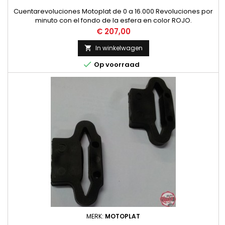
Cuentarevoluciones Motoplat de 0 a 16.000 Revoluciones por
minuto con el fondo de la esfera en color ROJO.
Funcionamiento por Induccion, no necesita instalacion.
Prijs
€ 207,00
NUEVO
In winkelwagen


Op voorraad
MERK:
MOTOPLAT