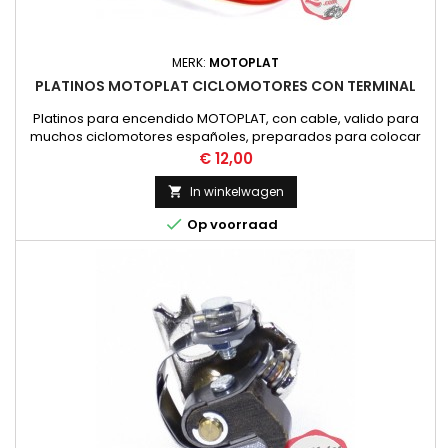
MERK:
MOTOPLAT
PLATINOS MOTOPLAT CICLOMOTORES CON TERMINAL
Platinos para encendido MOTOPLAT, con cable, valido para
muchos ciclomotores españoles, preparados para colocar
sobre la tuerca de el condensador. Aconsejamos
Prijs
€ 12,00
comprobar la forma del platino con el existente en la moto
antes de efectuar la compra.
In winkelwagen


Op voorraad