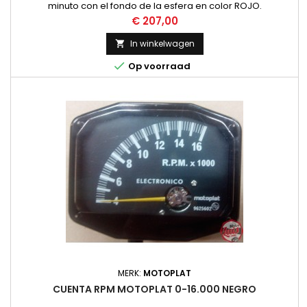
minuto con el fondo de la esfera en color ROJO.
Funcionamiento por Induccion, no necesita instalacion.
Prijs
€ 207,00
NUEVO
In winkelwagen


Op voorraad
MERK:
MOTOPLAT
CUENTA RPM MOTOPLAT 0-16.000 NEGRO