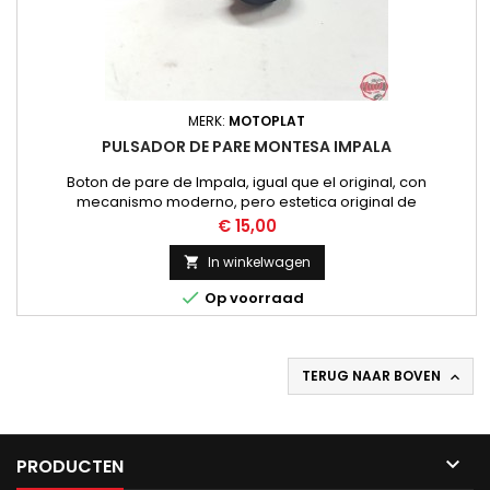
MERK:
MOTOPLAT
PULSADOR DE PARE MONTESA IMPALA
Boton de pare de Impala, igual que el original, con
mecanismo moderno, pero estetica original de
Prijs
€ 15,00
In winkelwagen


Op voorraad
TERUG NAAR BOVEN


PRODUCTEN