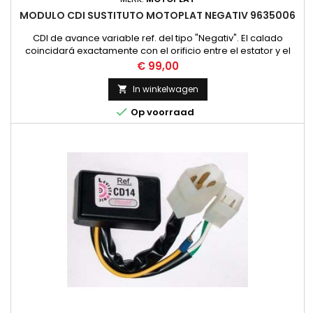
MODULO CDI SUSTITUTO MOTOPLAT NEGATIV 9635006
CDI de avance variable ref. del tipo "Negativ". El calado
coincidará exactamente con el orificio entre el estator y el
rotor, con la misma curva de avance, para un motor que gire
Prijs
€ 99,00
en sentido contrario al indicado en el rotor. A falta de
material, muy útil cuando no encontramos el rotor del mismo
In winkelwagen

sentido de giro del motor, permitiendo montar rotor con...

Op voorraad