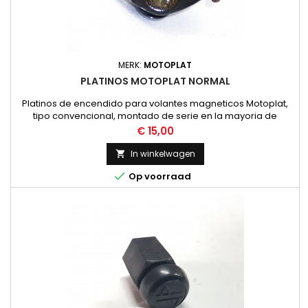
MERK:
MOTOPLAT
PLATINOS MOTOPLAT NORMAL
Platinos de encendido para volantes magneticos Motoplat,
tipo convencional, montado de serie en la mayoria de
modelos con encendido motoplat de 2 bobinas,
Prijs
€ 15,00
aconsejamos comprobar la forma del platino con el
existente en la moto para mayor seguridad.
In winkelwagen


Op voorraad