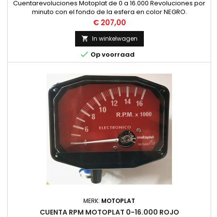
Cuentarevoluciones Motoplat de 0 a 16.000 Revoluciones por
minuto con el fondo de la esfera en color NEGRO.
Funcionamiento por Induccion, no necesita instalacion.
Prijs
€ 207,00
NUEVO
In winkelwagen


Op voorraad
MERK:
MOTOPLAT
CUENTA RPM MOTOPLAT 0-16.000 ROJO