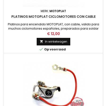
MERK:
MOTOPLAT
PLATINOS MOTOPLAT CICLOMOTORES CON CABLE
Platinos para encendido MOTOPLAT, con cable, valido para
muchos ciclomotores españoles, preparados para soldar
sobre el condensador. Aconsejamos comprobar la forma
Prijs
€ 12,00
del platino con el existente en la moto antes de efectuar la
compra.
In winkelwagen


Op voorraad