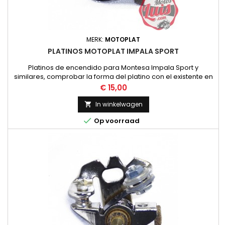
MERK:
MOTOPLAT
PLATINOS MOTOPLAT IMPALA SPORT
Platinos de encendido para Montesa Impala Sport y
similares, comprobar la forma del platino con el existente en
la moto para mayor seguridad.
Prijs
€ 15,00
In winkelwagen


Op voorraad