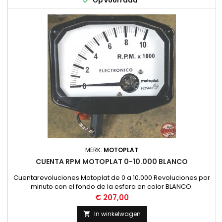

Op voorraad
MERK:
MOTOPLAT
CUENTA RPM MOTOPLAT 0-10.000 BLANCO
Cuentarevoluciones Motoplat de 0 a 10.000 Revoluciones por
minuto con el fondo de la esfera en color BLANCO.
Funcionamiento por Induccion, no necesita instalacion.
Prijs
€ 207,00
NUEVO
In winkelwagen
