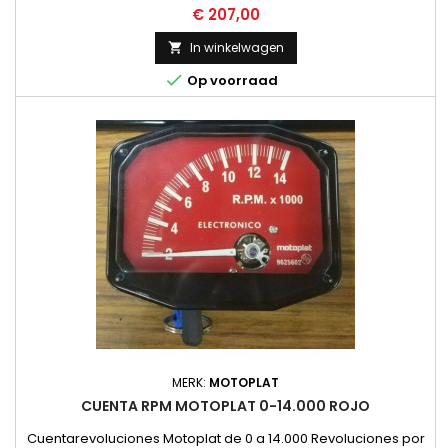
Funcionamiento por Induccion, no necesita instalacion.
Prijs
€ 207,00
NUEVO
In winkelwagen


Op voorraad
MERK:
MOTOPLAT
CUENTA RPM MOTOPLAT 0-14.000 ROJO
Cuentarevoluciones Motoplat de 0 a 14.000 Revoluciones por