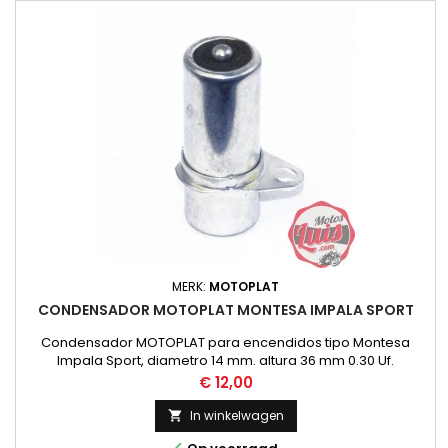
MERK:
MOTOPLAT
CONDENSADOR MOTOPLAT MONTESA IMPALA SPORT
Condensador MOTOPLAT para encendidos tipo Montesa
Impala Sport, diametro 14 mm. altura 36 mm 0.30 Uf.
Recomendamos comprobar el condensador que lleva
Prijs
€ 12,00
montado la moto antes de comprarlo.
In winkelwagen
