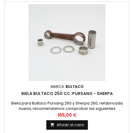
MARCA:
BULTACO
BIELA BULTACO 250 CC. PURSANG - SHERPA
Biela para Bultaco Pursang 250 y Sherpa 250, refabricada
nueva, recomendamos comprobar las siguientes
dimensiones con la biela existente. Diametro superior 20 mm.
Precio
165,00 €
Diametro interior 30 mm. Distancia entre centros 116 mm.
Bulon de 24 mm. de diametro y 56 mm. de longitud. Anchura
Añadir al carro

Inferior 17 mm. Jaula Superior 16x20x20 mm. Jaula Inferior