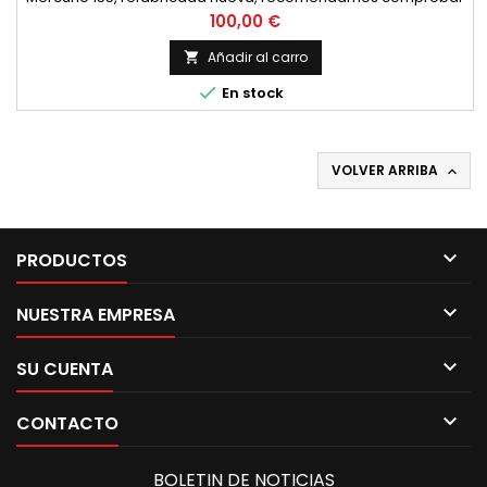
las siguientes dimensiones con la biela existente. Diametro
Precio
100,00 €
superior 20 mm. Diametro interior 26 mm. Distancia entre
centros 116 mm. Bulon de 18 mm. de diametro en sus
Añadir al carro

extremos, 20 en el centro y 48 mm. de longitud. Anchura...

En stock
VOLVER ARRIBA


PRODUCTOS

NUESTRA EMPRESA

SU CUENTA

CONTACTO
BOLETIN DE NOTICIAS