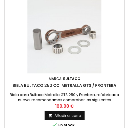
MARCA:
BULTACO
BIELA BULTACO 250 CC. METRALLA GTS / FRONTERA
Biela para Bultaco Metralla GTS 250 y Frontera, refabricada
nueva, recomendamos comprobar las siguientes
dimensiones con la biela existente. Diametro superior 20 mm.
Precio
160,00 €
Diametro interior 28 mm. Distancia entre centros 116 mm.
Bulon de 22 mm. de diametro y 56,2 mm. de longitud. Anchura
Añadir al carro

Inferior 16 mm. Jaula Superior 16x20x20 mm. Jaula Inferior...

En stock