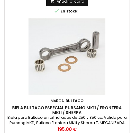
superior 24 mm. Diametro interior 26 mm. Distancia entre
Añadir al carro

centros 116 mm. Bulon de 20 mm. de diametro y 48 mm. de

En stock
longitud. Anchura...
MARCA:
BULTACO
BIELA BULTACO ESPECIAL PURSANG MK11 / FRONTERA
MK11 / SHERPA
Biela para Bultaco en cilindradas de 250 y 350 cc. Valida para
Pursang MK11, Bultaco Frontera MK11 y Sherpa T, MECANIZADA
PARA COMPETICION, refabricada nueva, recomendamos
Precio
195,00 €