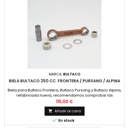
MARCA:
BULTACO
BIELA BULTACO 250 CC. FRONTERA / PURSANG / ALPINA
Biela para Bultaco Frontera, Bultaco Pursang y Bultaco Alpina,
refabricada nueva, recomendamos comprobar las
siguientes dimensiones con la biela existente. Diametro
Precio
115,00 €
superior 20 mm. Diametro interior 26 mm. Distancia entre
centros 116 mm. Bulon de 18 mm. de diametro en sus
Añadir al carro

extremos, 20 en el centro y 55 mm. de longitud. Anchura

En stock
Inferior 16 mm. Jaula...