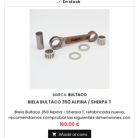

En stock
24x30x17 mm.
MARCA:
BULTACO
BIELA BULTACO 350 ALPINA / SHERPA T
Biela Bultaco 350 Alpina - Sherpa T, refabricada nueva,
recomendamos comprobar las siguientes dimensiones con
la biela existente. Diametro superior 24 mm. Diametro interior
Precio
160,00 €
26 mm. Distancia entre centros 116 mm. Bulon de 20 mm. de
diametro y 48 mm. de longitud. Anchura Inferior 17 mm. Jaula
Añadir al carro
