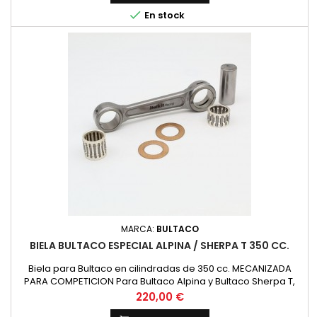
Superior 20x24x24 mm. Jaula Inferior 20x26x17 mm.

En stock
MARCA:
BULTACO
BIELA BULTACO ESPECIAL ALPINA / SHERPA T 350 CC.
Biela para Bultaco en cilindradas de 350 cc. MECANIZADA
PARA COMPETICION Para Bultaco Alpina y Bultaco Sherpa T,
refabricada nueva, recomendamos comprobar las
Precio
220,00 €
siguientes dimensiones con la biela existente. Diametro