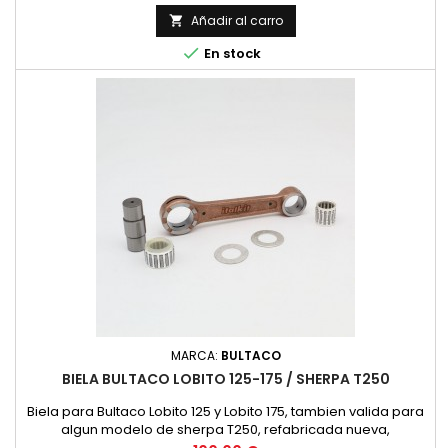
comprobar las siguientes dimensiones con la biela existente.
Diametro superior 24 mm. Diametro interior 30 mm. Distancia
Añadir al carro

entre centros 116 mm. Bulon de 24 mm. de diametro y 56

En stock
mm....
MARCA:
BULTACO
BIELA BULTACO LOBITO 125-175 / SHERPA T250
Biela para Bultaco Lobito 125 y Lobito 175, tambien valida para
algun modelo de sherpa T250, refabricada nueva,
recomendamos comprobar las siguientes dimensiones con