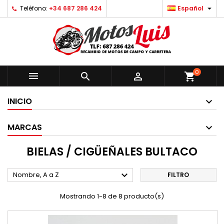

Teléfono:
+34 687 286 424
Español
0



shopping_cart
INICIO
MARCAS
BIELAS / CIGÜEÑALES BULTACO

Nombre, A a Z
FILTRO
Mostrando 1-8 de 8 producto(s)