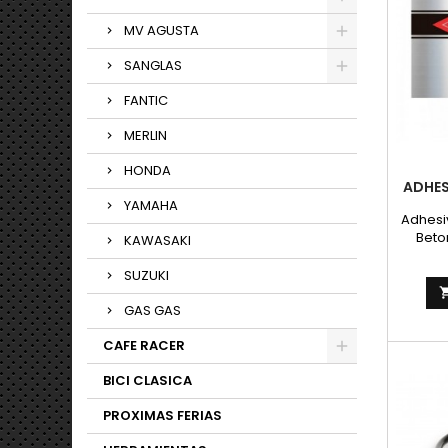
transmi
/ NORM
MV AGUSTA
30VE
SANGLAS
Per
marc
FANTIC
MERLIN
HONDA
ADHES
YAMAHA
Adhesi
Betor
KAWASAKI
plat
como e
SUZUKI
GAS GAS
CAFE RACER
BICI CLASICA
PROXIMAS FERIAS