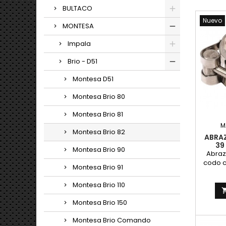
BULTACO
Nuevo
MONTESA
Impala
Brio - D51
Montesa D51
Montesa Brio 80
Montesa Brio 81
M
Montesa Brio 82
ABRAZ
39
Montesa Brio 90
Abraz
codo c
Montesa Brio 91
diamet
Valid
Montesa Brio 110
mo
cili
Montesa Brio 150
Fa
ino
Montesa Brio Comando