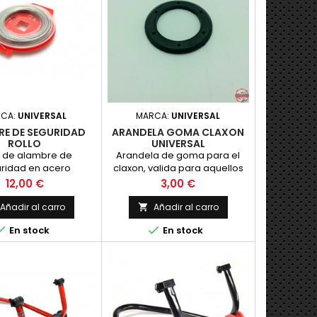
RCA:
UNIVERSAL
MARCA:
UNIVERSAL
RE DE SEGURIDAD
ARANDELA GOMA CLAXON
ROLLO
UNIVERSAL
o de alambre de
Arandela de goma para el
ridad en acero
claxon, valida para aquellos
e, imprescindible en
modelos que el claxon se
Precio
Precio
12,00 €
3,00 €
 de competicion,
empotra en el faro
30 metros y diametro
Añadir al carro
Añadir al carro

0.8 mm.


En stock
En stock