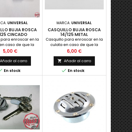
RCA:
UNIVERSAL
MARCA:
UNIVERSAL
LLO BUJIA ROSCA
CASQUILLO BUJIA ROSCA
/125 CINCADO
14/125 METAL
 para enroscar en la
Casquillo para enroscar en la
 en caso de que la
culata en caso de que la
e la bujia se haya
rosca de la bujia se haya
Precio
Precio
5,00 €
6,00 €
ado de rosca.
pasado de rosca, fabricado
en Laton.
Añadir al carro
Añadir al carro



En stock
En stock