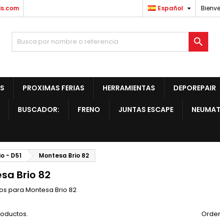

is.com
Español
Bienve

S
PROXIMAS FERIAS
HERRAMIENTAS
DEPOREPAIR
BUSCADOR:
FRENO
JUNTAS ESCAPE
NEUMAT
io - D51
Montesa Brio 82
sa Brio 82
s para Montesa Brio 82
roductos.
Orden