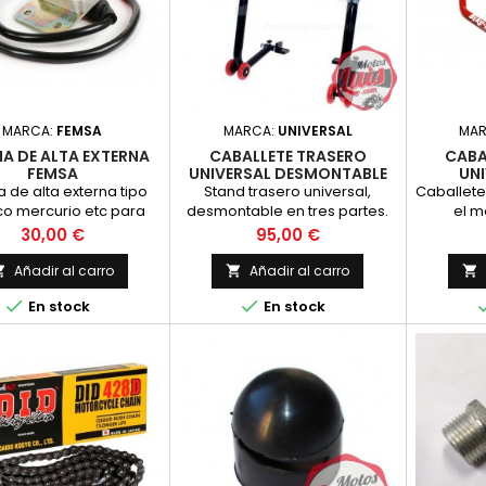
MARCA:
FEMSA
MARCA:
UNIVERSAL
MA
A DE ALTA EXTERNA
CABALLETE TRASERO
CABA
FEMSA
UNIVERSAL DESMONTABLE
UNI
CON SOPORTES
 de alta externa tipo
Stand trasero universal,
Caballete 
co mercurio etc para
desmontable en tres partes.
el m
ma femsa, compatible
Se entrega con adaptadores
caballete
Precio
Precio
30,00 €
95,00 €
on cualquier enc
de goma en L Montaje rápido
y fácil
Añadir al carro
Añadir al carro





En stock
En stock