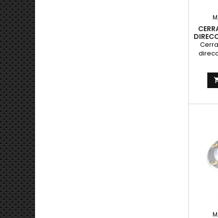
M
CERR
DIREC
Cerr
direcc
Bult
Puc
M