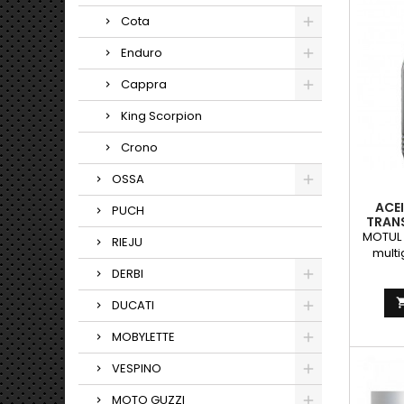
hexagon
Cota
Enduro
Cappra
King Scorpion
Crono
OSSA
ACE
PUCH
TRANS
MOTUL 
RIEJU
multi
engran
DERBI
m&aa
DUCATI
lubric
MOBYLETTE
d
C
VESPINO
recom
YA
MOTO GUZZI