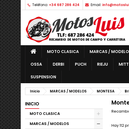
Teléfono:
+34 687 286 424
Email:
info@motoslu
MOTO CLASICA
MARCAS / MODELO
OSSA
DERBI
PUCH
RIEJU
MITT
SUSPENSION
Inicio
MARCAS / MODELOS
MONTESA
Br
Monte
INICIO
Recambio
MOTO CLASICA
MARCAS / MODELOS
Hay 112 p