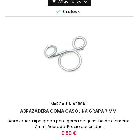
Añadir al carro


En stock
MARCA:
UNIVERSAL
ABRAZADERA GOMA GASOLINA GRAPA 7 MM.
Abrazadera tipo grapa para goma de gasolina de diametro
7 mm. Acerada. Precio por unidad.
Precio
0,50 €