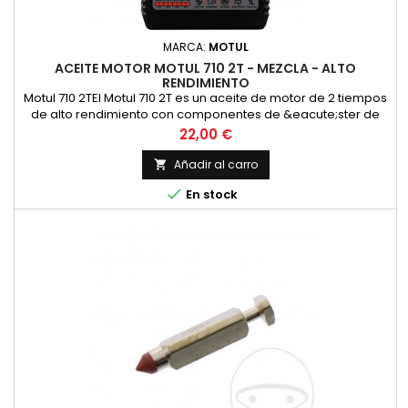
MARCA:
MOTUL
ACEITE MOTOR MOTUL 710 2T - MEZCLA - ALTO
RENDIMIENTO
Motul 710 2TEl Motul 710 2T es un aceite de motor de 2 tiempos
de alto rendimiento con componentes de &eacute;ster de
alta calidad para las m&aacute;s altas exigencias en las
Precio
22,00 €
carreras y en la carretera en todos los motores de 2 tiempos
con inyecci&oacute;n o carburador. Adecuado para la
Añadir al carro

lubricaci&oacute;n mixta y separada. Compatible con los

En stock
modernos...