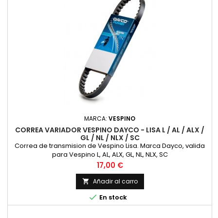
MARCA:
VESPINO
CORREA VARIADOR VESPINO DAYCO - LISA L / AL / ALX /
GL / NL / NLX / SC
Correa de transmision de Vespino Lisa. Marca Dayco, valida
para Vespino L, AL, ALX, GL, NL, NLX, SC
Precio
17,00 €
Añadir al carro


En stock