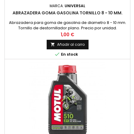
MARCA:
UNIVERSAL
ABRAZADERA GOMA GASOLINA TORNILLO 8 - 10 MM.
Abrazadera para goma de gasolina de diametro 8 - 10 mm.
Tornillo de destornillador plano. Precio por unidad.
Precio
1,00 €
Añadir al carro


En stock