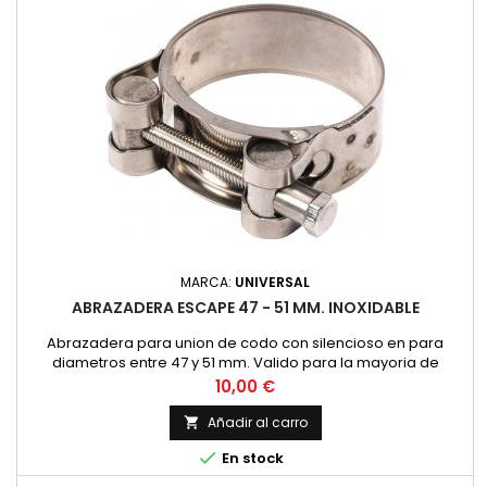
MARCA:
UNIVERSAL
ABRAZADERA ESCAPE 47 - 51 MM. INOXIDABLE
Abrazadera para union de codo con silencioso en para
diametros entre 47 y 51 mm. Valido para la mayoria de
modelos, Montesa Impala 175, OSSA 160, 175 Bultaco Mercurio,
Precio
10,00 €
Metralla... Fabricada en acero inoxidable con tornillo
hexagonal Precio por unidad.
Añadir al carro


En stock