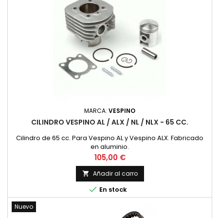
MARCA:
VESPINO
CILINDRO VESPINO AL / ALX / NL / NLX - 65 CC.
Cilindro de 65 cc. Para Vespino AL y Vespino ALX. Fabricado
en aluminio.
Precio
105,00 €
Añadir al carro


En stock
Nuevo