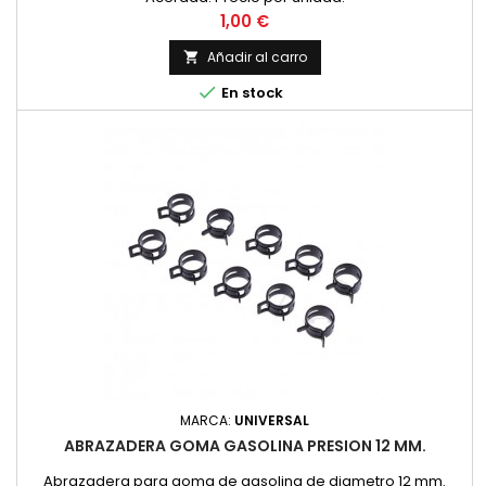
Precio
1,00 €
Añadir al carro


En stock
MARCA:
UNIVERSAL
ABRAZADERA GOMA GASOLINA PRESION 12 MM.
Abrazadera para goma de gasolina de diametro 12 mm.