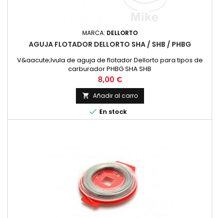
MARCA:
DELLORTO
AGUJA FLOTADOR DELLORTO SHA / SHB / PHBG
V&aacute;lvula de aguja de flotador Dellorto para tipos de
carburador PHBG SHA SHB
Precio
8,00 €
Añadir al carro


En stock