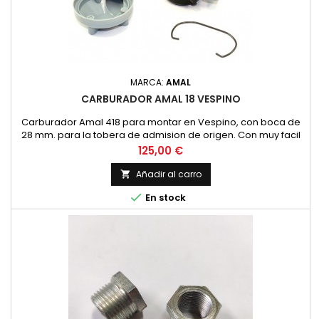
MARCA:
AMAL
CARBURADOR AMAL 18 VESPINO
Carburador Amal 418 para montar en Vespino, con boca de
28 mm. para la tobera de admision de origen. Con muy facil
acceso al chiclé gracias a su cuba desmontable.
Precio
125,00 €
Añadir al carro


En stock