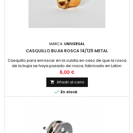
MARCA:
UNIVERSAL
CASQUILLO BUJIA ROSCA 14/125 METAL
Casquillo para enroscar en la culata en caso de que la rosca
de la bujia se haya pasado de rosca, fabricado en Laton.
Precio
6,00 €
Añadir al carro


En stock