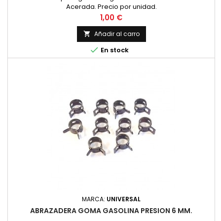
Acerada. Precio por unidad.
Precio
1,00 €
Añadir al carro


En stock
MARCA:
UNIVERSAL
ABRAZADERA GOMA GASOLINA PRESION 6 MM.