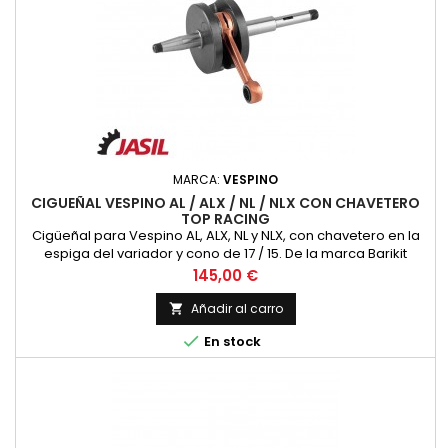
MARCA:
VESPINO
CIGUEÑAL VESPINO AL / ALX / NL / NLX CON CHAVETERO
TOP RACING
Cigüeñal para Vespino AL, ALX, NL y NLX, con chavetero en la
espiga del variador y cono de 17 / 15. De la marca Barikit
Precio
145,00 €
Añadir al carro


En stock