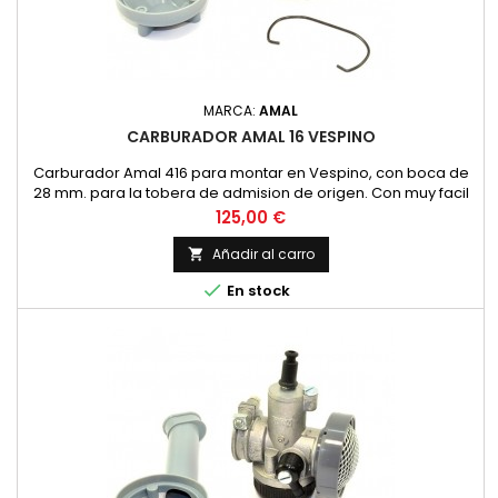
MARCA:
AMAL
CARBURADOR AMAL 16 VESPINO
Carburador Amal 416 para montar en Vespino, con boca de
28 mm. para la tobera de admision de origen. Con muy facil
acceso al chiclé gracias a su cuba desmontable.
Precio
125,00 €
Añadir al carro


En stock