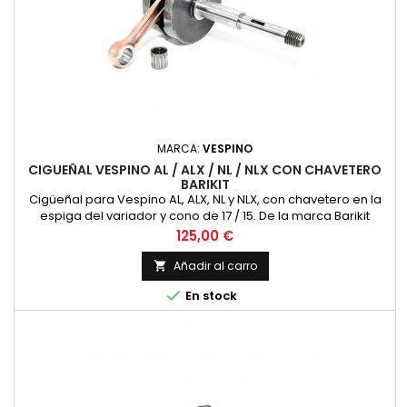
MARCA:
VESPINO
CIGUEÑAL VESPINO AL / ALX / NL / NLX CON CHAVETERO
BARIKIT
Cigüeñal para Vespino AL, ALX, NL y NLX, con chavetero en la
espiga del variador y cono de 17 / 15. De la marca Barikit
Precio
125,00 €
Añadir al carro


En stock