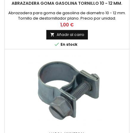
ABRAZADERA GOMA GASOLINA TORNILLO 10 - 12 MM.
Abrazadera para goma de gasolina de diametro 10 - 12 mm.
Tornillo de destornillador plano. Precio por unidad.
Precio
1,00 €
Añadir al carro


En stock