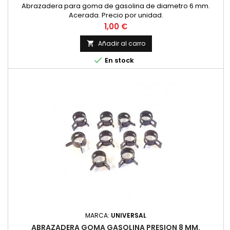
Abrazadera para goma de gasolina de diametro 6 mm.
Acerada. Precio por unidad.
Precio
1,00 €
Añadir al carro


En stock
MARCA:
UNIVERSAL
ABRAZADERA GOMA GASOLINA PRESION 8 MM.