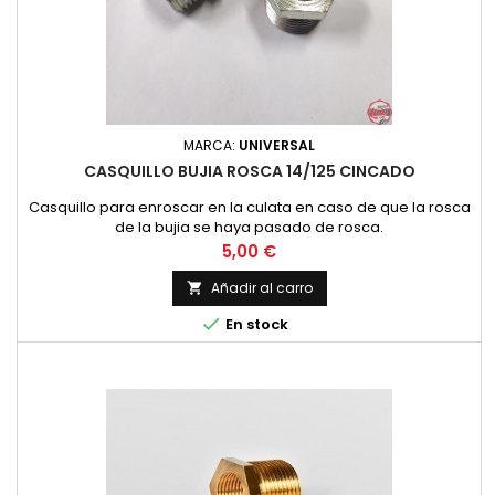
MARCA:
UNIVERSAL
CASQUILLO BUJIA ROSCA 14/125 CINCADO
Casquillo para enroscar en la culata en caso de que la rosca
de la bujia se haya pasado de rosca.
Precio
5,00 €
Añadir al carro


En stock