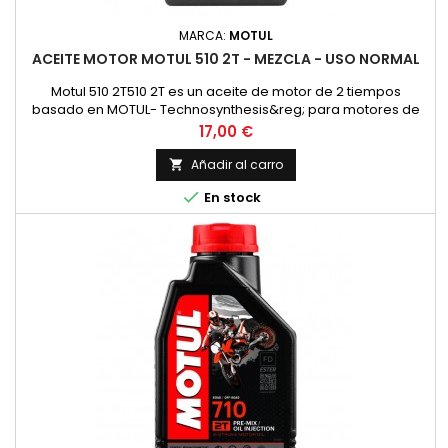
MARCA:
MOTUL
ACEITE MOTOR MOTUL 510 2T - MEZCLA - USO NORMAL
Motul 510 2T510 2T es un aceite de motor de 2 tiempos
basado en MOTUL- Technosynthesis&reg; para motores de
moto modernos de 2T para esfuerzos normales en el uso
Precio
17,00 €
diario en todos los motores de 2 tiempos con
inyecci&oacute;n o carburador. Adecuado para la
Añadir al carro

lubricaci&oacute;n mixta y separada. Compatible con los

En stock
modernos sistemas de postratamiento de gases...