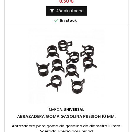
Precio
0,50 €
Añadir al carro


En stock
MARCA:
UNIVERSAL
ABRAZADERA GOMA GASOLINA PRESION 10 MM.
Abrazadera para goma de gasolina de diametro 10 mm.
Acerada. Precio por unidad.