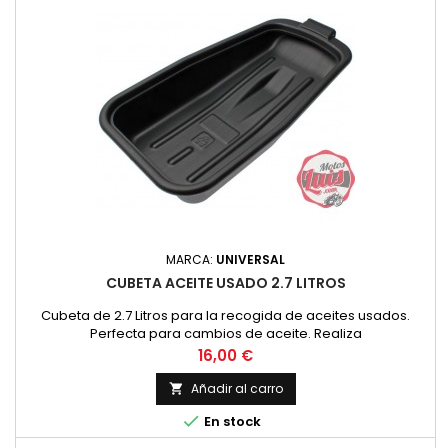
MARCA:
UNIVERSAL
CUBETA ACEITE USADO 2.7 LITROS
Cubeta de 2.7 Litros para la recogida de aceites usados.
Perfecta para cambios de aceite. Realiza
Precio
16,00 €
Añadir al carro


En stock