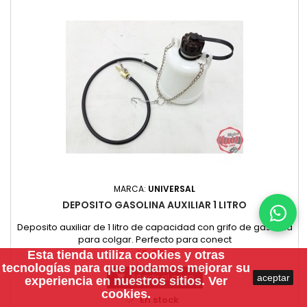
MARCA:
UNIVERSAL
DEPOSITO GASOLINA AUXILIAR 1 LITRO
Deposito auxiliar de 1 litro de capacidad con grifo de gasolina
para colgar. Perfecto para conect
Precio
45,00 €
Esta tienda utiliza
cookies
y otras
tecnologías para que podamos mejorar su
Añadir al carro
aceptar

experiencia en nuestros sitios.
Ver
cookies.

En stock