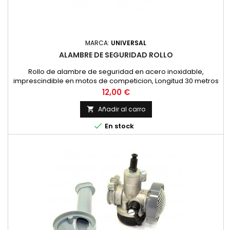
MARCA:
UNIVERSAL
ALAMBRE DE SEGURIDAD ROLLO
Rollo de alambre de seguridad en acero inoxidable,
imprescindible en motos de competicion, Longitud 30 metros
y diametro 0.8 mm.
Precio
12,00 €
Añadir al carro


En stock