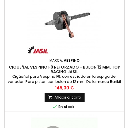
MARCA:
VESPINO
CIGUEÑAL VESPINO F9 REFORZADO - BULON 12 MM. TOP
RACING JASIL
Cigüeñal para Vespino F9, con estriado en la espiga del
variador. Para piston con bulon de 12 mm. De la marca Barikit
Precio
145,00 €
Añadir al carro


En stock