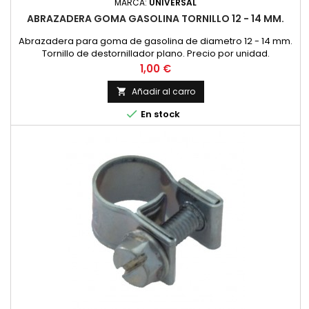
MARCA:
UNIVERSAL
ABRAZADERA GOMA GASOLINA TORNILLO 12 - 14 MM.
Abrazadera para goma de gasolina de diametro 12 - 14 mm.
Tornillo de destornillador plano. Precio por unidad.
Precio
1,00 €
Añadir al carro


En stock