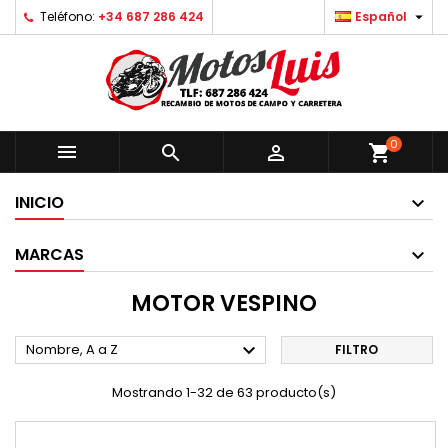

Teléfono:
+34 687 286 424
Español
0



shopping_cart
INICIO
MARCAS
MOTOR VESPINO

Nombre, A a Z
FILTRO
Mostrando 1-32 de 63 producto(s)