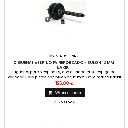
MARCA:
VESPINO
CIGUEÑAL VESPINO F9 REFORZADO - BULON 12 MM.
BARIKIT
Cigüeñal para Vespino F9, con estriado en la espiga del
variador. Para piston con bulon de 12 mm. De la marca Barikit
Precio
125,00 €
Añadir al carro


En stock