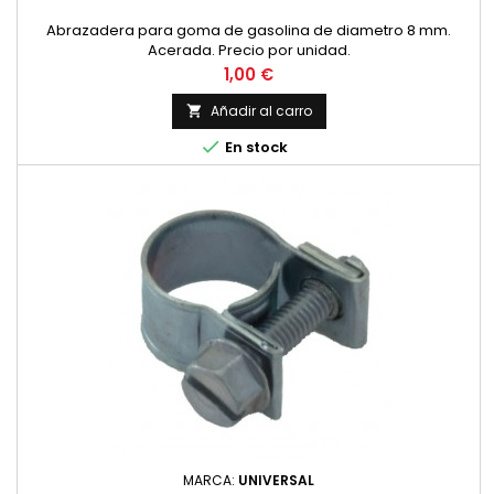
Abrazadera para goma de gasolina de diametro 8 mm.
Acerada. Precio por unidad.
Precio
1,00 €
Añadir al carro


En stock
MARCA:
UNIVERSAL