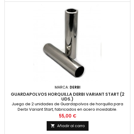
MARCA:
DERBI
GUARDAPOLVOS HORQUILLA DERBI VARIANT START (2
UDS.)
Juego de 2 unidades de Guardapolvos de horquilla para
Derbi Variant Start, fabricados en acero inoxidable.
Dimensiones: Longitud: 190 mm. Diámetro Exterior: 43 mm.
Precio
55,00 €
Diámetro Interior: 40 mm. Diámetro Interior Superior: 32 mm.
(Precio por Juego de 2 Unidades)
Añadir al carro
