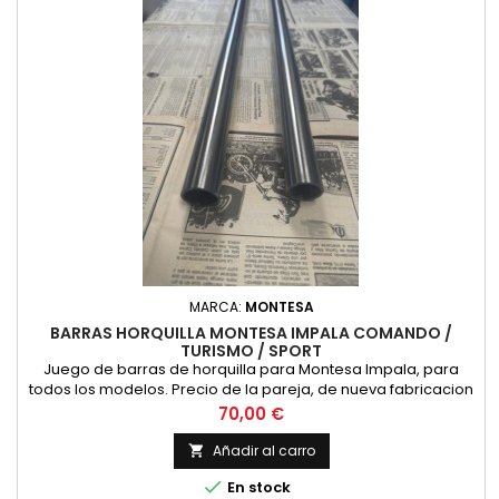
MARCA:
MONTESA
BARRAS HORQUILLA MONTESA IMPALA COMANDO /
TURISMO / SPORT
Juego de barras de horquilla para Montesa Impala, para
todos los modelos. Precio de la pareja, de nueva fabricacion
y excelente calidad.
Precio
70,00 €
Añadir al carro


En stock