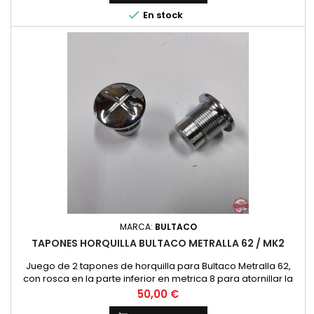

En stock
MARCA:
BULTACO
TAPONES HORQUILLA BULTACO METRALLA 62 / MK2
Juego de 2 tapones de horquilla para Bultaco Metralla 62,
con rosca en la parte inferior en metrica 8 para atornillar la
varilla de los hidraulicos.
Precio
50,00 €