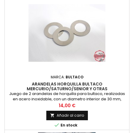
MARCA:
BULTACO
ARANDELAS HORQUILLA BULTACO
MERCURIO/SATURNO/SENIOR Y OTRAS
Juego de 2 arandelas de horquilla para bultaco, realizadas
en acero inoxidable, con un diametro interior de 30 mm,
diametro exterior de 50 mm. y espesor de 2 mm. Valido para
Precio
14,00 €
gran cantidad de modelos de Bultaco.
Añadir al carro


En stock