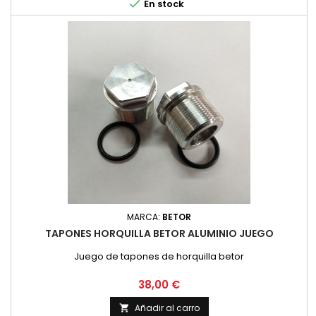

En stock
MARCA:
BETOR
TAPONES HORQUILLA BETOR ALUMINIO JUEGO
Juego de tapones de horquilla betor
Precio
38,00 €
Añadir al carro
