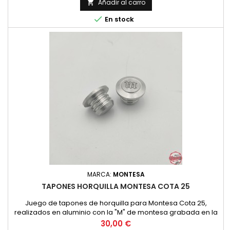
Añadir al carro


En stock
MARCA:
MONTESA
TAPONES HORQUILLA MONTESA COTA 25
Juego de tapones de horquilla para Montesa Cota 25,
realizados en aluminio con la "M" de montesa grabada en la
parte superior. Precio por pareja.
Precio
30,00 €