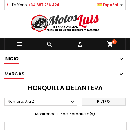

Teléfono:
+34 687 286 424
Español
0



shopping_cart
INICIO
MARCAS
HORQUILLA DELANTERA

Nombre, A a Z
FILTRO
Mostrando 1-7 de 7 producto(s)