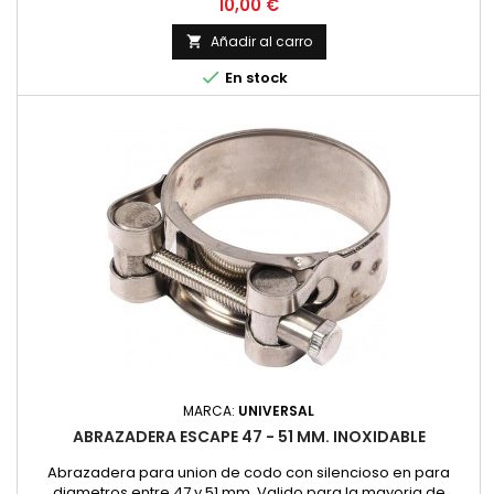
modelos de pequeña cilindrada y 4 tiempos. Fabricada en
Precio
10,00 €
acero inoxidable con tornillo hexagonal Precio por unidad.
Añadir al carro


En stock
MARCA:
UNIVERSAL
ABRAZADERA ESCAPE 47 - 51 MM. INOXIDABLE
Abrazadera para union de codo con silencioso en para
diametros entre 47 y 51 mm. Valido para la mayoria de