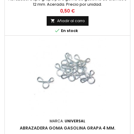
12 mm. Acerada. Precio por unidad.
Precio
0,50 €
Añadir al carro


En stock
MARCA:
UNIVERSAL
ABRAZADERA GOMA GASOLINA GRAPA 4 MM.