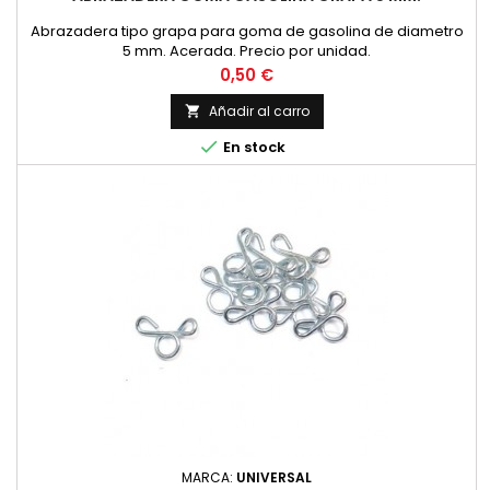
Abrazadera tipo grapa para goma de gasolina de diametro
5 mm. Acerada. Precio por unidad.
Precio
0,50 €
Añadir al carro


En stock
MARCA:
UNIVERSAL