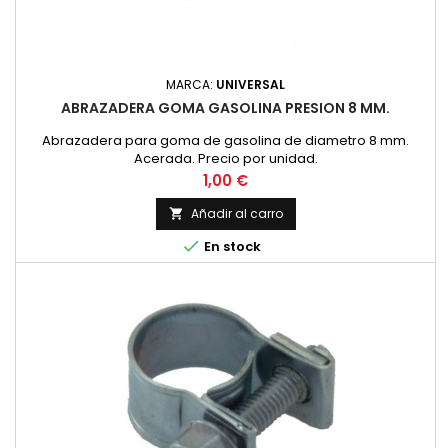
MARCA:
UNIVERSAL
ABRAZADERA GOMA GASOLINA PRESION 8 MM.
Abrazadera para goma de gasolina de diametro 8 mm.
Acerada. Precio por unidad.
Precio
1,00 €
Añadir al carro


En stock