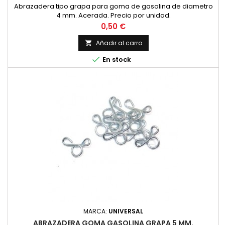
Abrazadera tipo grapa para goma de gasolina de diametro
4 mm. Acerada. Precio por unidad.
Precio
0,50 €
Añadir al carro


En stock
MARCA:
UNIVERSAL
ABRAZADERA GOMA GASOLINA GRAPA 5 MM.