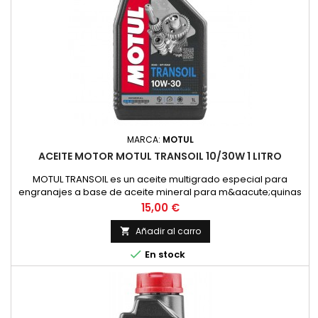
MARCA:
MOTUL
ACEITE MOTOR MOTUL TRANSOIL 10/30W 1 LITRO
MOTUL TRANSOIL es un aceite multigrado especial para
engranajes a base de aceite mineral para m&aacute;quinas
de dos tiempos con lubricaci&oacute;n separada de los
Precio
15,00 €
engranajes. Corresponde a la recomendaci&oacute;n de
YAMAHA para estas transmisiones.ESPECIFICACIONES /
Añadir al carro

NORMAS:NORMAS: SAE 10W-30VENTAJAS ESPECIALES:- Permite

En stock
un cambio de marchas f&aacute;cil...