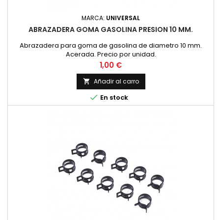
MARCA:
UNIVERSAL
ABRAZADERA GOMA GASOLINA PRESION 10 MM.
Abrazadera para goma de gasolina de diametro 10 mm.
Acerada. Precio por unidad.
Precio
1,00 €
Añadir al carro


En stock