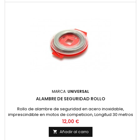
MARCA:
UNIVERSAL
ALAMBRE DE SEGURIDAD ROLLO
Rollo de alambre de seguridad en acero inoxidable,
imprescindible en motos de competicion, Longitud 30 metros
y diametro 0.8 mm.
Precio
12,00 €
Añadir al carro
