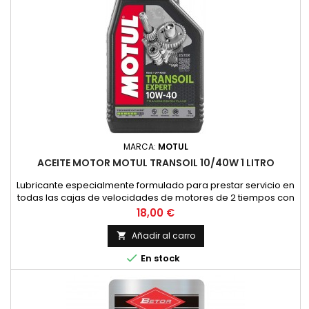
MARCA:
MOTUL
ACEITE MOTOR MOTUL TRANSOIL 10/40W 1 LITRO
Lubricante especialmente formulado para prestar servicio en
todas las cajas de velocidades de motores de 2 tiempos con
embrague sumergido, donde el constructor recomienda un
Precio
18,00 €
lubricante de viscosidad SAE 10W40 y API GL4. (HONDA,
YAMAHA, SUZUKI, KAWASAKI, ETC.).Asimismo, es
Añadir al carro

recomendable su uso en todos los grupos de finales de

En stock
ciclomotores y scooters con...