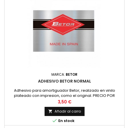
MARCA:
BETOR
ADHESIVO BETOR NORMAL
Adhesivo para amortiguador Betor, realizado en vinilo
plateado con impresion, como el original. PRECIO POR
UNIDAD
Precio
3,50 €
Añadir al carro


En stock