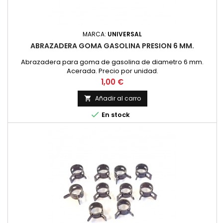
MARCA:
UNIVERSAL
ABRAZADERA GOMA GASOLINA PRESION 6 MM.
Abrazadera para goma de gasolina de diametro 6 mm.
Acerada. Precio por unidad.
Precio
1,00 €
Añadir al carro


En stock