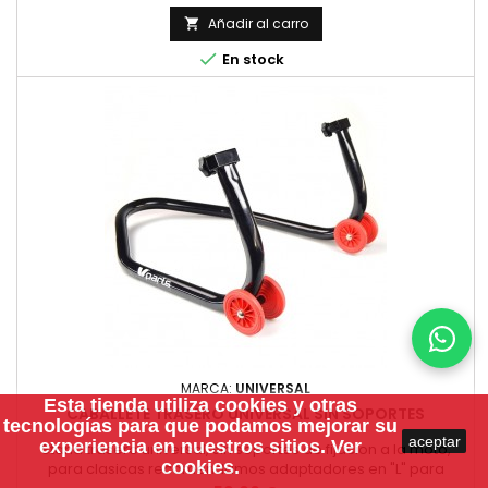
Añadir al carro


En stock
MARCA:
UNIVERSAL
Esta tienda utiliza
cookies
y otras
CABALLETE TRASERO UNIVERSAL SIN SOPORTES
tecnologías para que podamos mejorar su
aceptar
experiencia en nuestros sitios.
Ver
Stand trasero universal, sin soportes de fijacion a la moto,
cookies.
para clasicas recomendamos adaptadores en "L" para