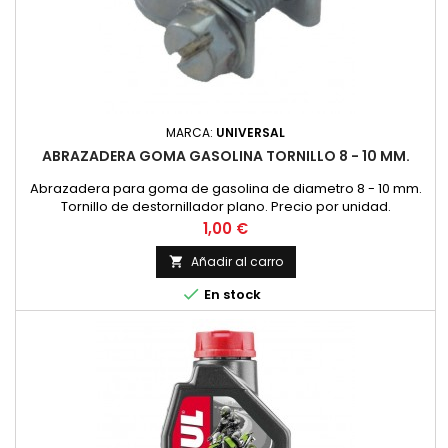
MARCA:
UNIVERSAL
ABRAZADERA GOMA GASOLINA TORNILLO 8 - 10 MM.
Abrazadera para goma de gasolina de diametro 8 - 10 mm.
Tornillo de destornillador plano. Precio por unidad.
Precio
1,00 €
Añadir al carro


En stock