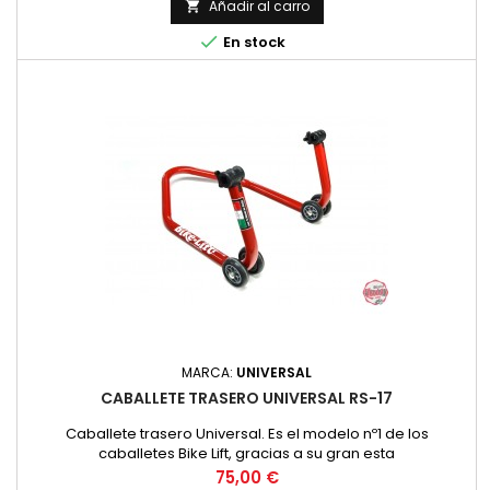
Añadir al carro


En stock
MARCA:
UNIVERSAL
CABALLETE TRASERO UNIVERSAL RS-17
Caballete trasero Universal. Es el modelo nº1 de los
caballetes Bike Lift, gracias a su gran esta
Precio
75,00 €