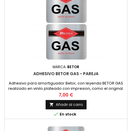
MARCA:
BETOR
ADHESIVO BETOR GAS - PAREJA
Adhesivo para amortiguador Betor, con leyenda BETOR GAS
realizado en vinilo plateado con impresion, como el original.
PRECIO POR PAREJA
Precio
7,00 €
Añadir al carro


En stock