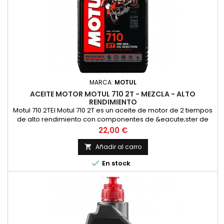
MARCA:
MOTUL
ACEITE MOTOR MOTUL 710 2T - MEZCLA - ALTO
RENDIMIENTO
Motul 710 2TEl Motul 710 2T es un aceite de motor de 2 tiempos
de alto rendimiento con componentes de &eacute;ster de
alta calidad para las m&aacute;s altas exigencias en las
Precio
22,00 €
carreras y en la carretera en todos los motores de 2 tiempos
con inyecci&oacute;n o carburador. Adecuado para la
Añadir al carro

lubricaci&oacute;n mixta y separada. Compatible con los

En stock
modernos...