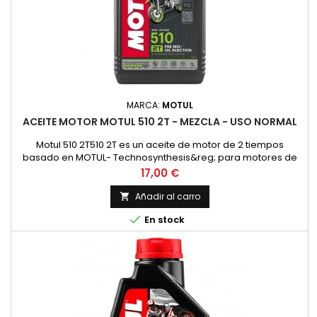
MARCA:
MOTUL
ACEITE MOTOR MOTUL 510 2T - MEZCLA - USO NORMAL
Motul 510 2T510 2T es un aceite de motor de 2 tiempos
basado en MOTUL- Technosynthesis&reg; para motores de
moto modernos de 2T para esfuerzos normales en el uso
Precio
17,00 €
diario en todos los motores de 2 tiempos con
inyecci&oacute;n o carburador. Adecuado para la
Añadir al carro

lubricaci&oacute;n mixta y separada. Compatible con los

En stock
modernos sistemas de postratamiento de gases...