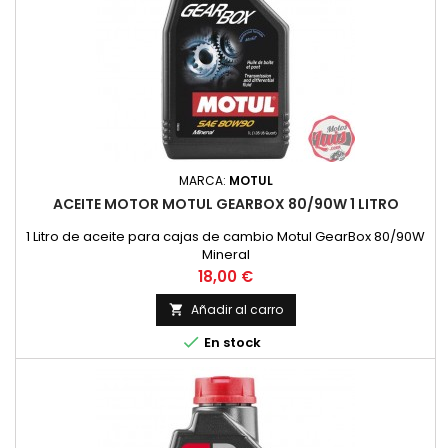
MARCA:
MOTUL
ACEITE MOTOR MOTUL GEARBOX 80/90W 1 LITRO
1 Litro de aceite para cajas de cambio Motul GearBox 80/90W
Mineral
Precio
18,00 €
Añadir al carro


En stock