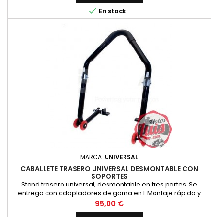

En stock
MARCA:
UNIVERSAL
CABALLETE TRASERO UNIVERSAL DESMONTABLE CON
SOPORTES
Stand trasero universal, desmontable en tres partes. Se
entrega con adaptadores de goma en L Montaje rápido y
fácil
Precio
95,00 €