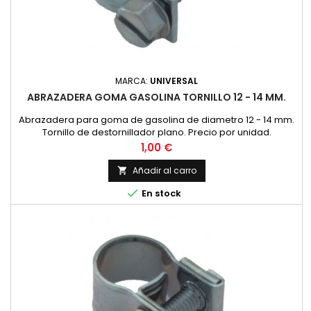
MARCA:
UNIVERSAL
ABRAZADERA GOMA GASOLINA TORNILLO 12 - 14 MM.
Abrazadera para goma de gasolina de diametro 12 - 14 mm.
Tornillo de destornillador plano. Precio por unidad.
Precio
1,00 €
Añadir al carro


En stock