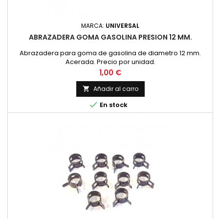
MARCA:
UNIVERSAL
ABRAZADERA GOMA GASOLINA PRESION 12 MM.
Abrazadera para goma de gasolina de diametro 12 mm.
Acerada. Precio por unidad.
Precio
1,00 €
Añadir al carro


En stock