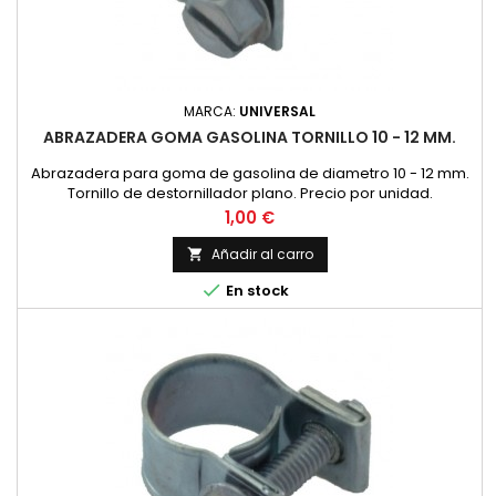
MARCA:
UNIVERSAL
ABRAZADERA GOMA GASOLINA TORNILLO 10 - 12 MM.
Abrazadera para goma de gasolina de diametro 10 - 12 mm.
Tornillo de destornillador plano. Precio por unidad.
Precio
1,00 €
Añadir al carro


En stock