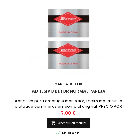
MARCA:
BETOR
ADHESIVO BETOR NORMAL PAREJA
Adhesivo para amortiguador Betor, realizado en vinilo
plateado con impresion, como el original. PRECIO POR
PAREJA
Precio
7,00 €
Añadir al carro


En stock