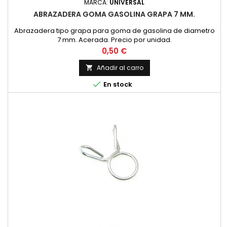
MARCA:
UNIVERSAL
ABRAZADERA GOMA GASOLINA GRAPA 7 MM.
Abrazadera tipo grapa para goma de gasolina de diametro
7 mm. Acerada. Precio por unidad.
Precio
0,50 €
Añadir al carro


En stock