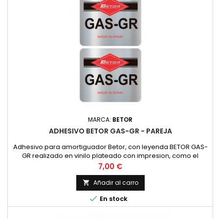
MARCA:
BETOR
ADHESIVO BETOR GAS-GR - PAREJA
Adhesivo para amortiguador Betor, con leyenda BETOR GAS-
GR realizado en vinilo plateado con impresion, como el
original. PRECIO POR PAREJA
Precio
7,00 €
Añadir al carro


En stock