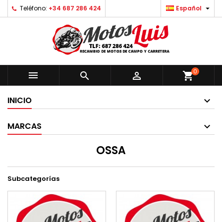

Teléfono:
+34 687 286 424
Español
0



shopping_cart
INICIO
MARCAS
OSSA
Subcategorías