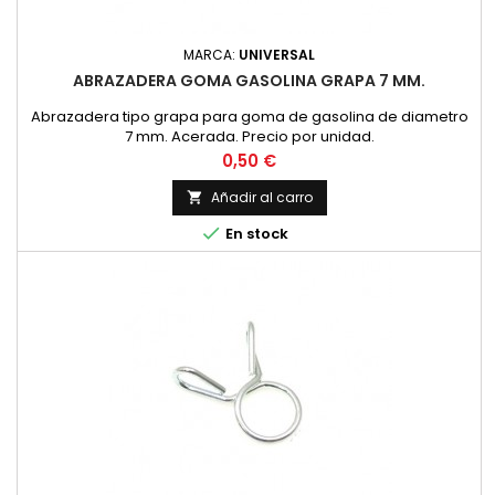
MARCA:
UNIVERSAL
ABRAZADERA GOMA GASOLINA GRAPA 7 MM.
Abrazadera tipo grapa para goma de gasolina de diametro
7 mm. Acerada. Precio por unidad.
Precio
0,50 €
Añadir al carro


En stock