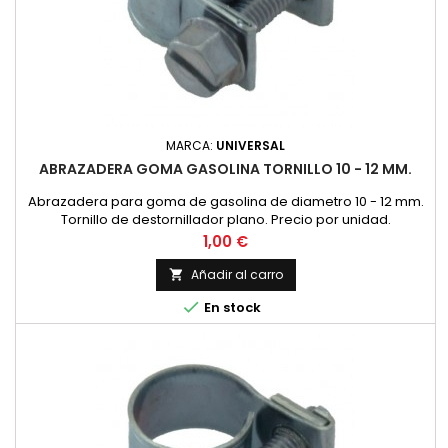
MARCA:
UNIVERSAL
ABRAZADERA GOMA GASOLINA TORNILLO 10 - 12 MM.
Abrazadera para goma de gasolina de diametro 10 - 12 mm.
Tornillo de destornillador plano. Precio por unidad.
Precio
1,00 €
Añadir al carro


En stock