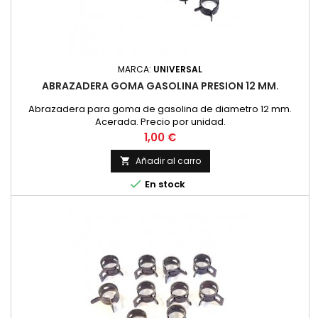
MARCA:
UNIVERSAL
ABRAZADERA GOMA GASOLINA PRESION 12 MM.
Abrazadera para goma de gasolina de diametro 12 mm.
Acerada. Precio por unidad.
Precio
1,00 €
Añadir al carro


En stock