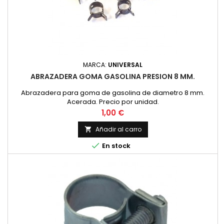
MARCA:
UNIVERSAL
ABRAZADERA GOMA GASOLINA PRESION 8 MM.
Abrazadera para goma de gasolina de diametro 8 mm.
Acerada. Precio por unidad.
Precio
1,00 €
Añadir al carro


En stock