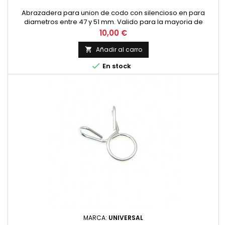
Abrazadera para union de codo con silencioso en para
diametros entre 47 y 51 mm. Valido para la mayoria de
modelos, Montesa Impala 175, OSSA 160, 175 Bultaco Mercurio,
Precio
10,00 €
Metralla... Fabricada en acero inoxidable con tornillo
hexagonal Precio por unidad.
Añadir al carro


En stock
MARCA:
UNIVERSAL