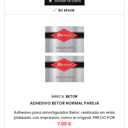
Añadir al carro


En stock
MARCA:
BETOR
ADHESIVO BETOR NORMAL PAREJA
Adhesivo para amortiguador Betor, realizado en vinilo
plateado con impresion, como el original. PRECIO POR
PAREJA
Precio
7,00 €