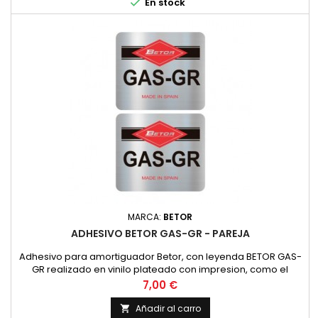

En stock
MARCA:
BETOR
ADHESIVO BETOR GAS-GR - PAREJA
Adhesivo para amortiguador Betor, con leyenda BETOR GAS-
GR realizado en vinilo plateado con impresion, como el
original. PRECIO POR PAREJA
Precio
7,00 €
Añadir al carro
