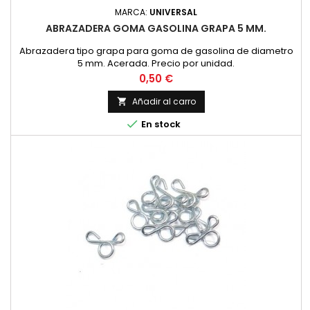
MARCA:
UNIVERSAL
ABRAZADERA GOMA GASOLINA GRAPA 5 MM.
Abrazadera tipo grapa para goma de gasolina de diametro
5 mm. Acerada. Precio por unidad.
Precio
0,50 €
Añadir al carro


En stock