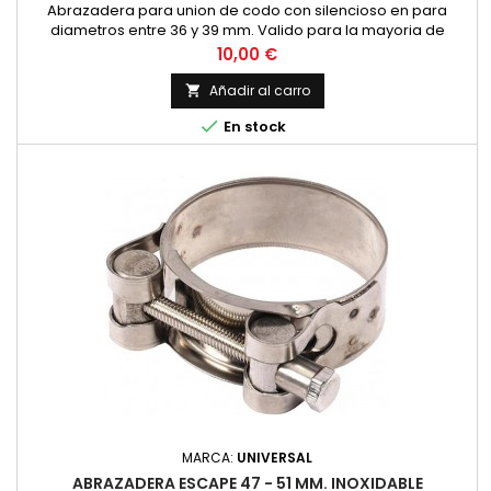
Abrazadera para union de codo con silencioso en para
diametros entre 36 y 39 mm. Valido para la mayoria de
modelos de pequeña cilindrada y 4 tiempos. Fabricada en
Precio
10,00 €
acero inoxidable con tornillo hexagonal Precio por unidad.
Añadir al carro


En stock
MARCA:
UNIVERSAL
ABRAZADERA ESCAPE 47 - 51 MM. INOXIDABLE