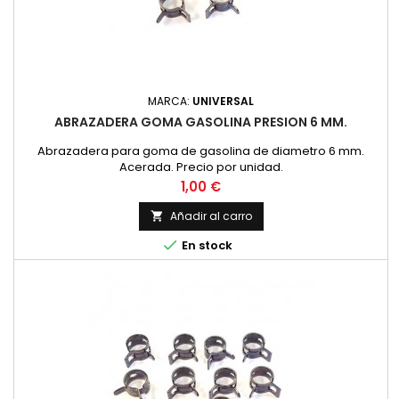
MARCA:
UNIVERSAL
ABRAZADERA GOMA GASOLINA PRESION 6 MM.
Abrazadera para goma de gasolina de diametro 6 mm.
Acerada. Precio por unidad.
Precio
1,00 €
Añadir al carro


En stock