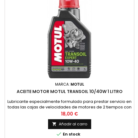
MARCA:
MOTUL
ACEITE MOTOR MOTUL TRANSOIL 10/40W 1 LITRO
Lubricante especialmente formulado para prestar servicio en
todas las cajas de velocidades de motores de 2 tiempos con
embrague sumergido, donde el constructor recomienda un
Precio
18,00 €
lubricante de viscosidad SAE 10W40 y API GL4. (HONDA,
YAMAHA, SUZUKI, KAWASAKI, ETC.).Asimismo, es
Añadir al carro

recomendable su uso en todos los grupos de finales de

En stock
ciclomotores y scooters con...