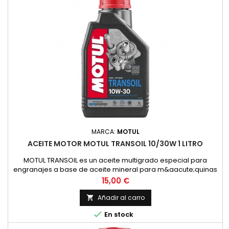
MARCA:
MOTUL
ACEITE MOTOR MOTUL TRANSOIL 10/30W 1 LITRO
MOTUL TRANSOIL es un aceite multigrado especial para
engranajes a base de aceite mineral para m&aacute;quinas
de dos tiempos con lubricaci&oacute;n separada de los
Precio
15,00 €
engranajes. Corresponde a la recomendaci&oacute;n de
YAMAHA para estas transmisiones.ESPECIFICACIONES /
Añadir al carro

NORMAS:NORMAS: SAE 10W-30VENTAJAS ESPECIALES:- Permite

En stock
un cambio de marchas f&aacute;cil...