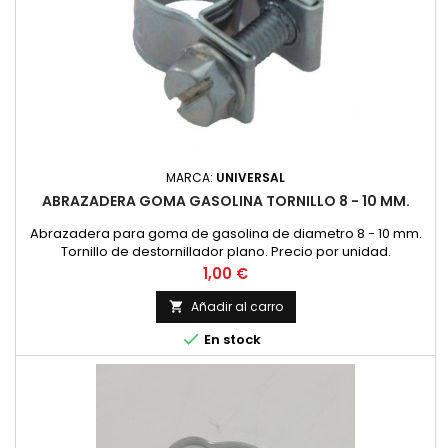
MARCA:
UNIVERSAL
ABRAZADERA GOMA GASOLINA TORNILLO 8 - 10 MM.
Abrazadera para goma de gasolina de diametro 8 - 10 mm.
Tornillo de destornillador plano. Precio por unidad.
Precio
1,00 €
Añadir al carro


En stock