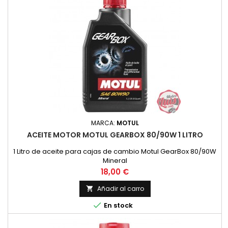
MARCA:
MOTUL
ACEITE MOTOR MOTUL GEARBOX 80/90W 1 LITRO
1 Litro de aceite para cajas de cambio Motul GearBox 80/90W
Mineral
Precio
18,00 €
Añadir al carro


En stock