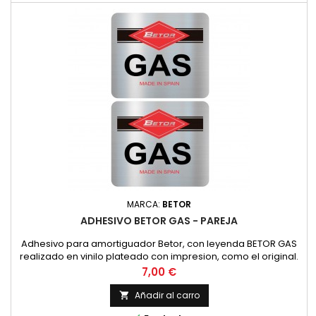
MARCA:
BETOR
ADHESIVO BETOR GAS - PAREJA
Adhesivo para amortiguador Betor, con leyenda BETOR GAS
realizado en vinilo plateado con impresion, como el original.
PRECIO POR PAREJA
Precio
7,00 €
Añadir al carro
