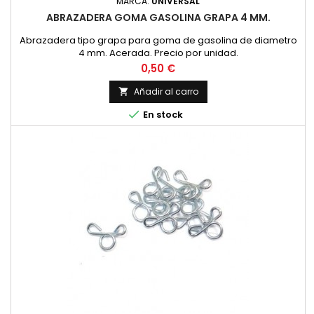
MARCA:
UNIVERSAL
ABRAZADERA GOMA GASOLINA GRAPA 4 MM.
Abrazadera tipo grapa para goma de gasolina de diametro
4 mm. Acerada. Precio por unidad.
Precio
0,50 €
Añadir al carro


En stock