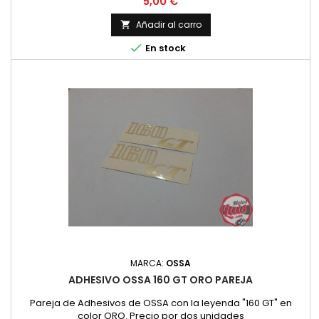
Precio
5,00 €
Añadir al carro


En stock
MARCA:
OSSA
ADHESIVO OSSA 160 GT ORO PAREJA
Pareja de Adhesivos de OSSA con la leyenda "160 GT" en
color ORO. Precio por dos unidades