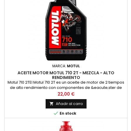
MARCA:
MOTUL
ACEITE MOTOR MOTUL 710 2T - MEZCLA - ALTO
RENDIMIENTO
Motul 710 2TEl Motul 710 2T es un aceite de motor de 2 tiempos
de alto rendimiento con componentes de &eacute;ster de
alta calidad para las m&aacute;s altas exigencias en las
Precio
22,00 €
carreras y en la carretera en todos los motores de 2 tiempos
con inyecci&oacute;n o carburador. Adecuado para la
Añadir al carro

lubricaci&oacute;n mixta y separada. Compatible con los

En stock
modernos...