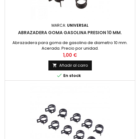
MARCA:
UNIVERSAL
ABRAZADERA GOMA GASOLINA PRESION 10 MM.
Abrazadera para goma de gasolina de diametro 10 mm.
Acerada. Precio por unidad.
Precio
1,00 €
Añadir al carro


En stock