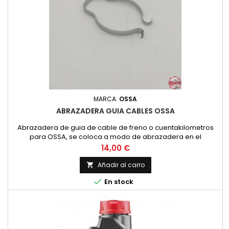
MARCA:
OSSA
ABRAZADERA GUIA CABLES OSSA
Abrazadera de guia de cable de freno o cuentakilometros
para OSSA, se coloca a modo de abrazadera en el
guardapolvos de la suspension y permite que los cables no
Precio
14,00 €
se giren ni se introduzcan en la rueda.
Añadir al carro


En stock