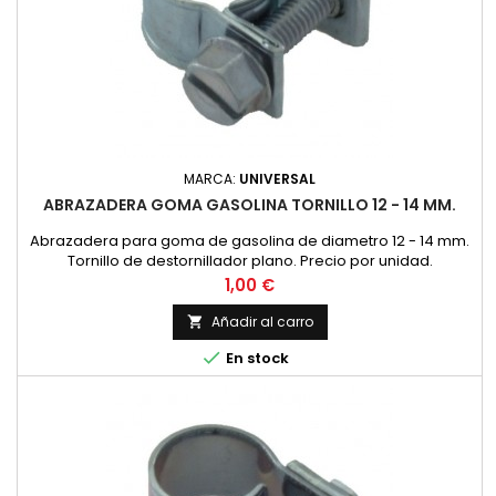
MARCA:
UNIVERSAL
ABRAZADERA GOMA GASOLINA TORNILLO 12 - 14 MM.
Abrazadera para goma de gasolina de diametro 12 - 14 mm.
Tornillo de destornillador plano. Precio por unidad.
Precio
1,00 €
Añadir al carro


En stock