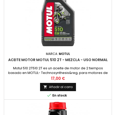
MARCA:
MOTUL
ACEITE MOTOR MOTUL 510 2T - MEZCLA - USO NORMAL
Motul 510 2T510 2T es un aceite de motor de 2 tiempos
basado en MOTUL- Technosynthesis&reg; para motores de
moto modernos de 2T para esfuerzos normales en el uso
Precio
17,00 €
diario en todos los motores de 2 tiempos con
inyecci&oacute;n o carburador. Adecuado para la
Añadir al carro

lubricaci&oacute;n mixta y separada. Compatible con los

En stock
modernos sistemas de postratamiento de gases...