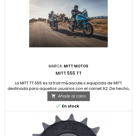
MARCA:
MITT MOTOS
MITT 555 TT
La MITT TT 555 es la trail m&aacute;s equipada de MITT
destinada para aquellos usuarios con el carnet A2. De hecho,
viene de serie con un amplio equipamiento al que
Añadir al carro

s&oacute;lo hay que a&ntilde;adir sus maletas de aluminio y
los anclajes. Dentro de estos accesorios originales

En stock
encontramos la instrumentaci&oacute;n con pantalla digital
TFT y conectividad,...