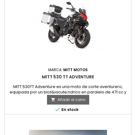
MARCA:
MITT MOTOS
MITT 530 TT ADVENTURE
MITT 530TT Adventure es una moto de corte aventurero,
equipada por un bicil&iacute;ndrico en paralelo de 471 cc y
47 CV. Con algunos elementos enfocados en mejorar su
Añadir al carro

comportamiento en un uso off-road (llantas de radios y
neum&aacute;ticos de tacos) y otros dirigidos a ofrecer

En stock
mayor confort y funcionalidad (pantalla regulable y maletas).
Adem&aacute;s,...