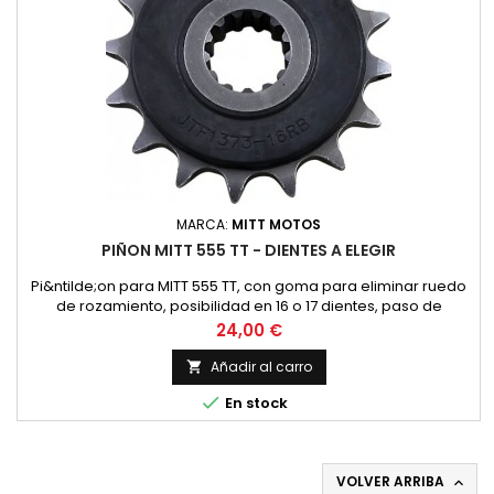
MARCA:
MITT MOTOS
PIÑON MITT 555 TT - DIENTES A ELEGIR
Pi&ntilde;on para MITT 555 TT, con goma para eliminar ruedo
de rozamiento, posibilidad en 16 o 17 dientes, paso de
cadena 520 como la de origen.
Precio
24,00 €
Añadir al carro


En stock
VOLVER ARRIBA
