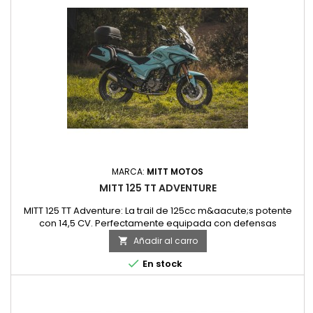
MARCA:
MITT MOTOS
MITT 125 TT ADVENTURE
MITT 125 TT Adventure: La trail de 125cc m&aacute;s potente
con 14,5 CV. Perfectamente equipada con defensas
delanteras laterales. Con maletas laterales y ba&uacute;l
Añadir al carro

porta-cascos de regalo. Dise&ntilde;o pr&aacute;ctico
gracias a su altura accesible y su gran pantalla TFT. Para

En stock
usuarios con carnet A1 o B de coche.Motos Luis,
concesionario...