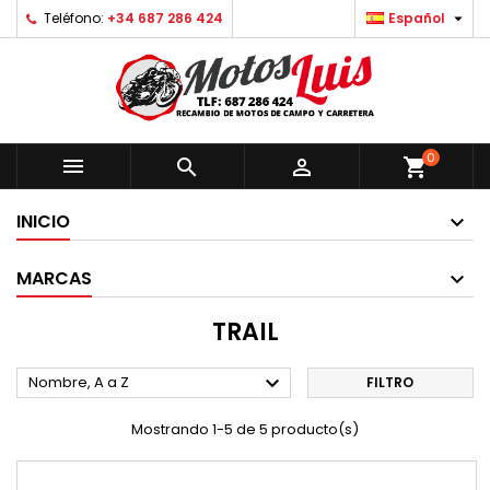

Teléfono:
+34 687 286 424
Español
0



shopping_cart
INICIO
MARCAS
TRAIL

Nombre, A a Z
FILTRO
Mostrando 1-5 de 5 producto(s)