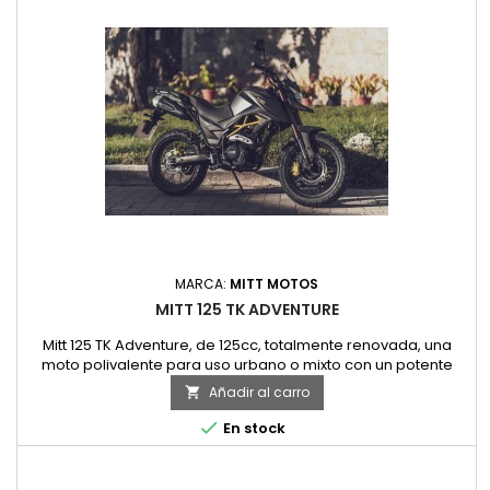
MARCA:
MITT MOTOS
MITT 125 TK ADVENTURE
Mitt 125 TK Adventure, de 125cc, totalmente renovada, una
moto polivalente para uso urbano o mixto con un potente
motor, fiable y bonita. Una moto de gran tama&ntilde;o, con
Añadir al carro

se&ntilde;alizaci&oacute;n led y c&oacute;moda para dos
ocupantes, con posibilidades de personalizaci&oacute;n con

En stock
accesorios originales, y de serie nuevo cristal para-
vientos.Motos...