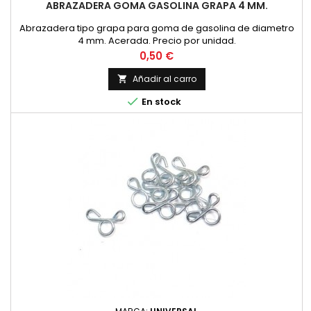
ABRAZADERA GOMA GASOLINA GRAPA 4 MM.
Abrazadera tipo grapa para goma de gasolina de diametro
4 mm. Acerada. Precio por unidad.
Precio
0,50 €
Añadir al carro


En stock