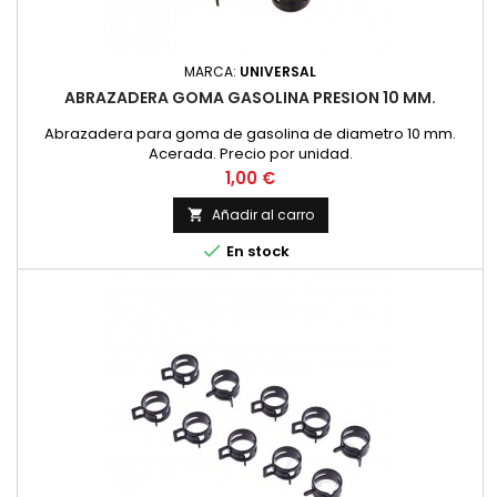
MARCA:
UNIVERSAL
ABRAZADERA GOMA GASOLINA PRESION 10 MM.
Abrazadera para goma de gasolina de diametro 10 mm.
Acerada. Precio por unidad.
Precio
1,00 €
Añadir al carro


En stock