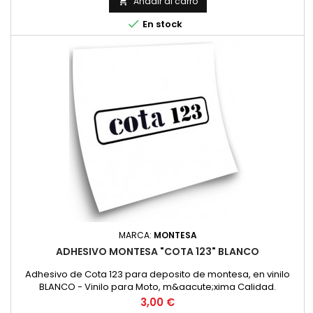
Añadir al carro


En stock
MARCA:
MONTESA
ADHESIVO MONTESA "COTA 123" BLANCO
Adhesivo de Cota 123 para deposito de montesa, en vinilo
BLANCO - Vinilo para Moto, m&aacute;xima Calidad.
Precio
3,00 €