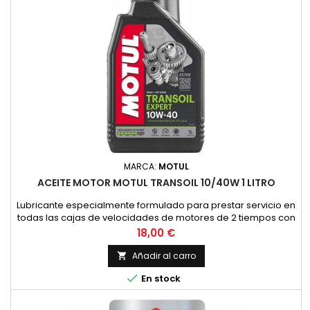
MARCA:
MOTUL
ACEITE MOTOR MOTUL TRANSOIL 10/40W 1 LITRO
Lubricante especialmente formulado para prestar servicio en
todas las cajas de velocidades de motores de 2 tiempos con
embrague sumergido, donde el constructor recomienda un
Precio
18,00 €
lubricante de viscosidad SAE 10W40 y API GL4. (HONDA,
YAMAHA, SUZUKI, KAWASAKI, ETC.).Asimismo, es
Añadir al carro

recomendable su uso en todos los grupos de finales de

En stock
ciclomotores y scooters con...