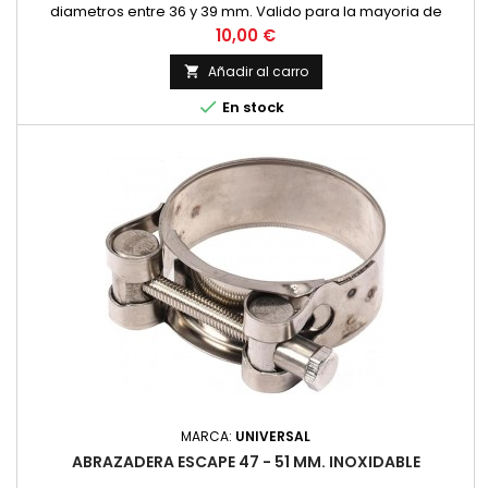
diametros entre 36 y 39 mm. Valido para la mayoria de
modelos de pequeña cilindrada y 4 tiempos. Fabricada en
Precio
10,00 €
acero inoxidable con tornillo hexagonal Precio por unidad.
Añadir al carro


En stock
MARCA:
UNIVERSAL
ABRAZADERA ESCAPE 47 - 51 MM. INOXIDABLE