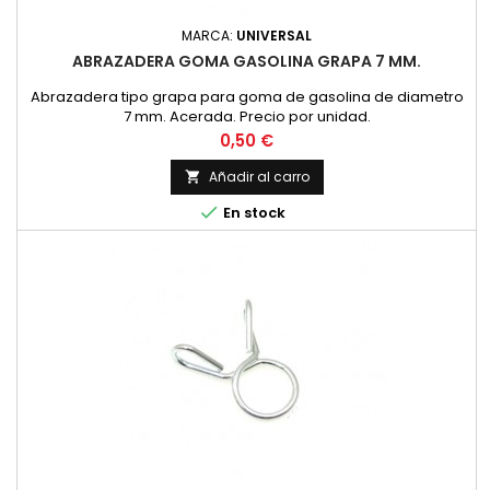
MARCA:
UNIVERSAL
ABRAZADERA GOMA GASOLINA GRAPA 7 MM.
Abrazadera tipo grapa para goma de gasolina de diametro
7 mm. Acerada. Precio por unidad.
Precio
0,50 €
Añadir al carro


En stock