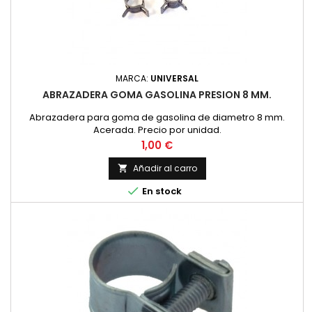
MARCA:
UNIVERSAL
ABRAZADERA GOMA GASOLINA PRESION 8 MM.
Abrazadera para goma de gasolina de diametro 8 mm.
Acerada. Precio por unidad.
Precio
1,00 €
Añadir al carro


En stock