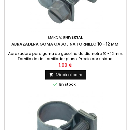
MARCA:
UNIVERSAL
ABRAZADERA GOMA GASOLINA TORNILLO 10 - 12 MM.
Abrazadera para goma de gasolina de diametro 10 - 12 mm.
Tornillo de destornillador plano. Precio por unidad.
Precio
1,00 €
Añadir al carro


En stock