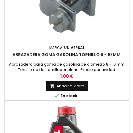
MARCA:
UNIVERSAL
ABRAZADERA GOMA GASOLINA TORNILLO 8 - 10 MM.
Abrazadera para goma de gasolina de diametro 8 - 10 mm.
Tornillo de destornillador plano. Precio por unidad.
Precio
1,00 €
Añadir al carro


En stock