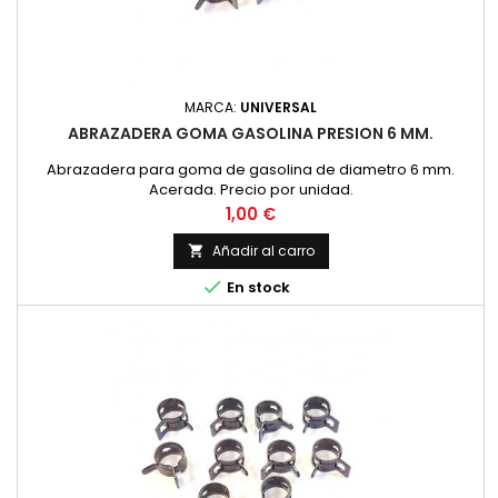
MARCA:
UNIVERSAL
ABRAZADERA GOMA GASOLINA PRESION 6 MM.
Abrazadera para goma de gasolina de diametro 6 mm.
Acerada. Precio por unidad.
Precio
1,00 €
Añadir al carro


En stock