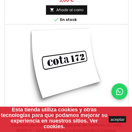
3,00 €
Añadir al carro


En stock
MARCA:
MONTESA
Esta tienda utiliza
cookies
y otras
tecnologías para que podamos mejorar su
ADHESIVO MONTESA "COTA 172" BLANCO
aceptar
experiencia en nuestros sitios.
Ver
Adhesivo de Cota 172 para deposito de montesa, en vinilo
cookies.
BLANCO - Vinilo para Moto, m&aacute;xima Calidad.