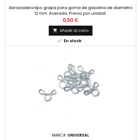
Abrazadera tipo grapa para goma de gasolina de diametro
12 mm. Acerada. Precio por unidad.
Precio
0,50 €
Añadir al carro


En stock
MARCA:
UNIVERSAL