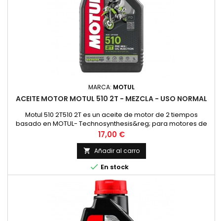
MARCA:
MOTUL
ACEITE MOTOR MOTUL 510 2T - MEZCLA - USO NORMAL
Motul 510 2T510 2T es un aceite de motor de 2 tiempos
basado en MOTUL- Technosynthesis&reg; para motores de
moto modernos de 2T para esfuerzos normales en el uso
Precio
17,00 €
diario en todos los motores de 2 tiempos con
inyecci&oacute;n o carburador. Adecuado para la
Añadir al carro

lubricaci&oacute;n mixta y separada. Compatible con los

En stock
modernos sistemas de postratamiento de gases...