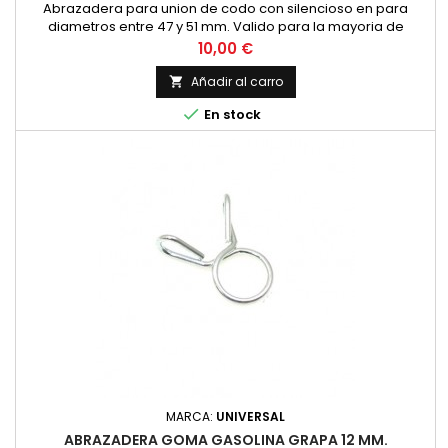
Abrazadera para union de codo con silencioso en para
diametros entre 47 y 51 mm. Valido para la mayoria de
modelos, Montesa Impala 175, OSSA 160, 175 Bultaco Mercurio,
Precio
10,00 €
Metralla... Fabricada en acero inoxidable con tornillo
hexagonal Precio por unidad.
Añadir al carro


En stock
MARCA:
UNIVERSAL
ABRAZADERA GOMA GASOLINA GRAPA 12 MM.