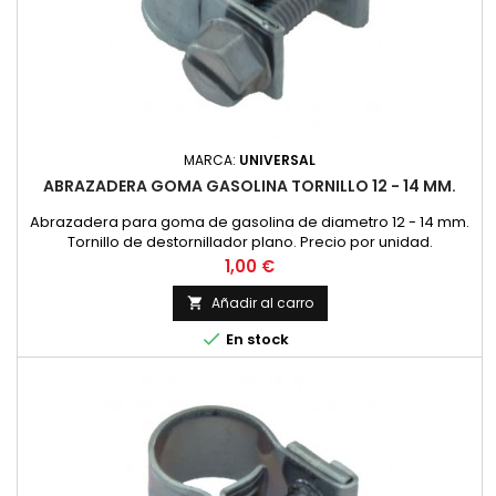
MARCA:
UNIVERSAL
ABRAZADERA GOMA GASOLINA TORNILLO 12 - 14 MM.
Abrazadera para goma de gasolina de diametro 12 - 14 mm.
Tornillo de destornillador plano. Precio por unidad.
Precio
1,00 €
Añadir al carro


En stock