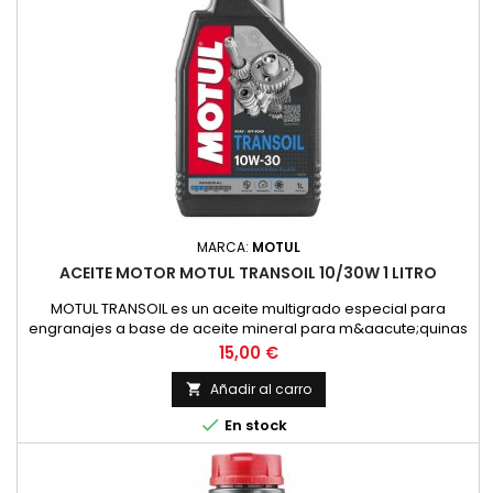
MARCA:
MOTUL
ACEITE MOTOR MOTUL TRANSOIL 10/30W 1 LITRO
MOTUL TRANSOIL es un aceite multigrado especial para
engranajes a base de aceite mineral para m&aacute;quinas
de dos tiempos con lubricaci&oacute;n separada de los
Precio
15,00 €
engranajes. Corresponde a la recomendaci&oacute;n de
YAMAHA para estas transmisiones.ESPECIFICACIONES /
Añadir al carro

NORMAS:NORMAS: SAE 10W-30VENTAJAS ESPECIALES:- Permite

En stock
un cambio de marchas f&aacute;cil...