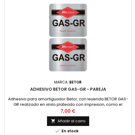
MARCA:
BETOR
ADHESIVO BETOR GAS-GR - PAREJA
Adhesivo para amortiguador Betor, con leyenda BETOR GAS-
GR realizado en vinilo plateado con impresion, como el
original. PRECIO POR PAREJA
Precio
7,00 €
Añadir al carro


En stock