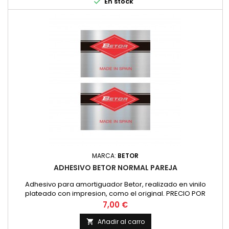

En stock
MARCA:
BETOR
ADHESIVO BETOR NORMAL PAREJA
Adhesivo para amortiguador Betor, realizado en vinilo
plateado con impresion, como el original. PRECIO POR
PAREJA
Precio
7,00 €
Añadir al carro
