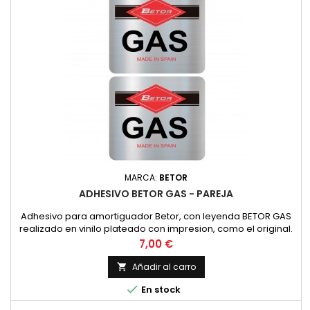
MARCA:
BETOR
ADHESIVO BETOR GAS - PAREJA
Adhesivo para amortiguador Betor, con leyenda BETOR GAS
realizado en vinilo plateado con impresion, como el original.
PRECIO POR PAREJA
Precio
7,00 €
Añadir al carro


En stock