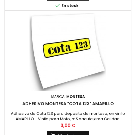

En stock
MARCA:
MONTESA
ADHESIVO MONTESA "COTA 123" AMARILLO
Adhesivo de Cota 123 para deposito de montesa, en vinilo
AMARILLO - Vinilo para Moto, m&aacute;xima Calidad.
Precio
3,00 €