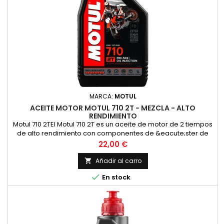
MARCA:
MOTUL
ACEITE MOTOR MOTUL 710 2T - MEZCLA - ALTO
RENDIMIENTO
Motul 710 2TEl Motul 710 2T es un aceite de motor de 2 tiempos
de alto rendimiento con componentes de &eacute;ster de
alta calidad para las m&aacute;s altas exigencias en las
Precio
22,00 €
carreras y en la carretera en todos los motores de 2 tiempos
con inyecci&oacute;n o carburador. Adecuado para la
Añadir al carro

lubricaci&oacute;n mixta y separada. Compatible con los

En stock
modernos...