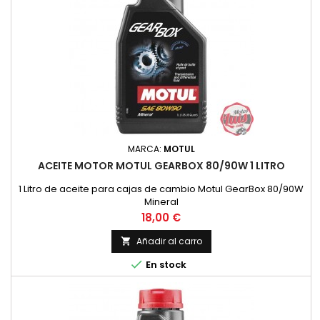
MARCA:
MOTUL
ACEITE MOTOR MOTUL GEARBOX 80/90W 1 LITRO
1 Litro de aceite para cajas de cambio Motul GearBox 80/90W
Mineral
Precio
18,00 €
Añadir al carro


En stock