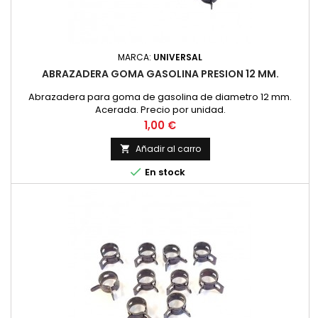
MARCA:
UNIVERSAL
ABRAZADERA GOMA GASOLINA PRESION 12 MM.
Abrazadera para goma de gasolina de diametro 12 mm.
Acerada. Precio por unidad.
Precio
1,00 €
Añadir al carro


En stock