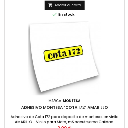
Añadir al carro


En stock
MARCA:
MONTESA
ADHESIVO MONTESA "COTA 172" AMARILLO
Adhesivo de Cota 172 para deposito de montesa, en vinilo
AMARILLO - Vinilo para Moto, m&aacute;xima Calidad.
Precio