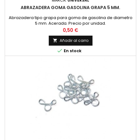
MARCA:
UNIVERSAL
ABRAZADERA GOMA GASOLINA GRAPA 5 MM.
Abrazadera tipo grapa para goma de gasolina de diametro
5 mm. Acerada. Precio por unidad.
Precio
0,50 €
Añadir al carro


En stock