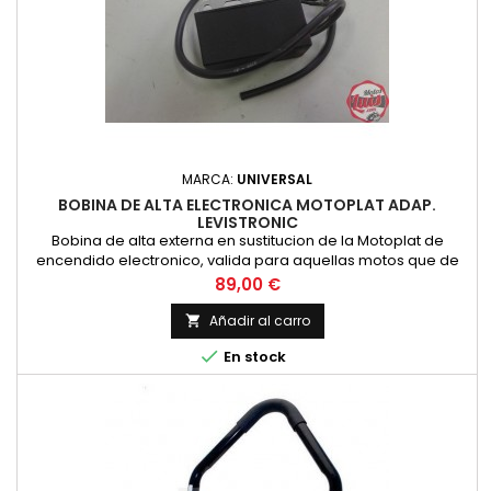
MARCA:
UNIVERSAL
BOBINA DE ALTA ELECTRONICA MOTOPLAT ADAP.
LEVISTRONIC
Bobina de alta externa en sustitucion de la Motoplat de
encendido electronico, valida para aquellas motos que de
origen lleven encendido electronico con dos salidas con
Precio
89,00 €
cables de color azul y cable negro. Pese a ser diferente en
apariencia es compatible en tamaño. Esta bobina SUSTITUYE
Añadir al carro

a la original Motoplat de color rojo con las referencias: 96132

En stock
y...