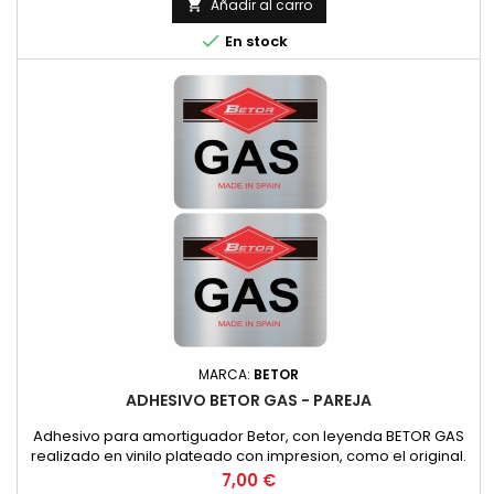
YAMAHA, SUZUKI, KAWASAKI, ETC.).Asimismo, es
Añadir al carro

recomendable su uso en todos los grupos de finales de

En stock
ciclomotores y scooters con...
MARCA:
BETOR
ADHESIVO BETOR GAS - PAREJA
Adhesivo para amortiguador Betor, con leyenda BETOR GAS
realizado en vinilo plateado con impresion, como el original.
PRECIO POR PAREJA
Precio
7,00 €