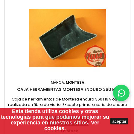
MARCA:
MONTESA
CAJA HERRAMIENTAS MONTESA ENDURO 360 H6
Caja de herramientas de Montesa enduro 360 H6 y otras,
realizada en fibra de vidrio. Excepto primera serie de enduro
360h6 de deposito rojo abultado en los laterales. Valida para
Precio
29,00 €
Esta tienda utiliza
cookies
y otras
Montesa Enduro H6 Amarilla o Blanca
tecnologías para que podamos mejorar su
Añadir al carro
aceptar

experiencia en nuestros sitios.
Ver
cookies.

En stock