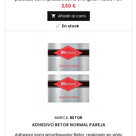
UNIDAD
Precio
3,50 €
Añadir al carro


En stock
MARCA:
BETOR
ADHESIVO BETOR NORMAL PAREJA
Adhesivo para amortiguador Betor, realizado en vinilo