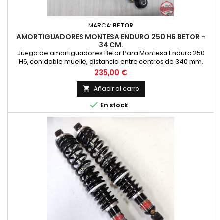
MARCA:
BETOR
AMORTIGUADORES MONTESA ENDURO 250 H6 BETOR -
34 CM.
Juego de amortiguadores Betor Para Montesa Enduro 250
H6, con doble muelle, distancia entre centros de 340 mm.
Dos muelles, uno negro y otro amarillo para doble efecto.
Precio
235,00 €
Con cuerpo en color negro.
Añadir al carro


En stock