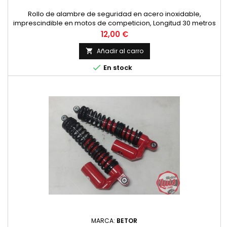
Rollo de alambre de seguridad en acero inoxidable,
imprescindible en motos de competicion, Longitud 30 metros
y diametro 0.8 mm.
Precio
12,00 €
Añadir al carro


En stock
MARCA:
BETOR