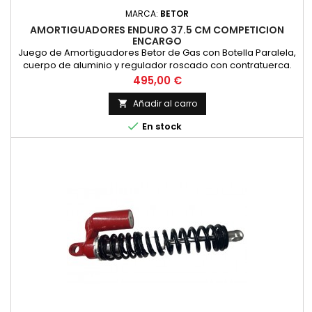
MARCA:
BETOR
AMORTIGUADORES ENDURO 37.5 CM COMPETICION
ENCARGO
Juego de Amortiguadores Betor de Gas con Botella Paralela,
cuerpo de aluminio y regulador roscado con contratuerca.
Ideales para competicion de clasicas. Con doble muelle
Precio
495,00 €
para una mayor elasticidad. El precio es por pareja y se
fabrican por encargo. Longitud entre centros de agujeros de
Añadir al carro

375 milimetros

En stock