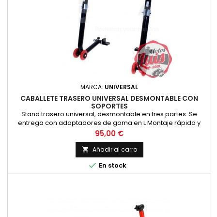
MARCA:
UNIVERSAL
CABALLETE TRASERO UNIVERSAL DESMONTABLE CON
SOPORTES
Stand trasero universal, desmontable en tres partes. Se
entrega con adaptadores de goma en L Montaje rápido y
fácil
Precio
95,00 €
Añadir al carro


En stock