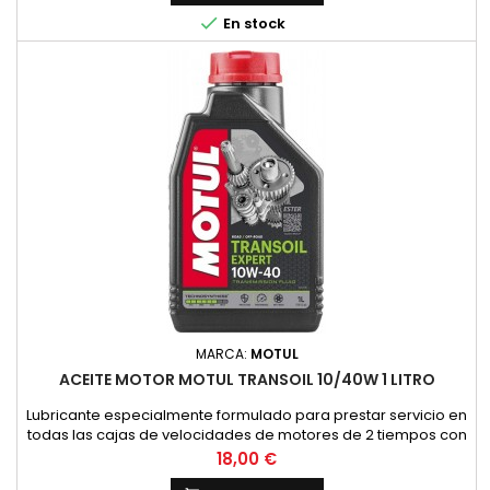
NORMAS:NORMAS: SAE 10W-30VENTAJAS ESPECIALES:- Permite

En stock
un cambio de marchas f&aacute;cil...
MARCA:
MOTUL
ACEITE MOTOR MOTUL TRANSOIL 10/40W 1 LITRO
Lubricante especialmente formulado para prestar servicio en
todas las cajas de velocidades de motores de 2 tiempos con
embrague sumergido, donde el constructor recomienda un
Precio
18,00 €
lubricante de viscosidad SAE 10W40 y API GL4. (HONDA,