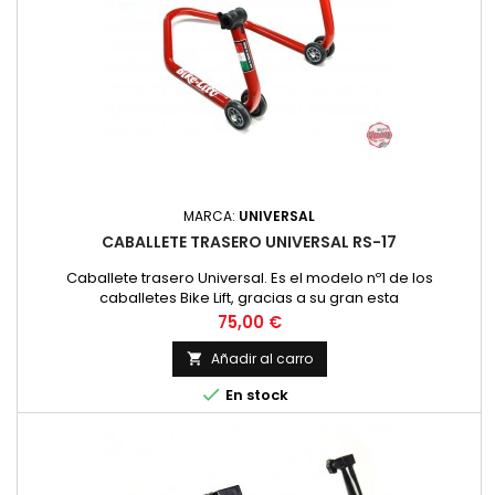
MARCA:
UNIVERSAL
CABALLETE TRASERO UNIVERSAL RS-17
Caballete trasero Universal. Es el modelo nº1 de los
caballetes Bike Lift, gracias a su gran esta
Precio
75,00 €
Añadir al carro


En stock