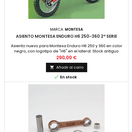
MARCA:
MONTESA
ASIENTO MONTESA ENDURO H6 250-360 2ª SERIE
Asiento nuevo para Montesa Enduro H6 250 y 360 en color
negro, con logotipo de "H6" en el lateral. Stock antiguo
recuperado.
Precio
290,00 €
Añadir al carro


En stock