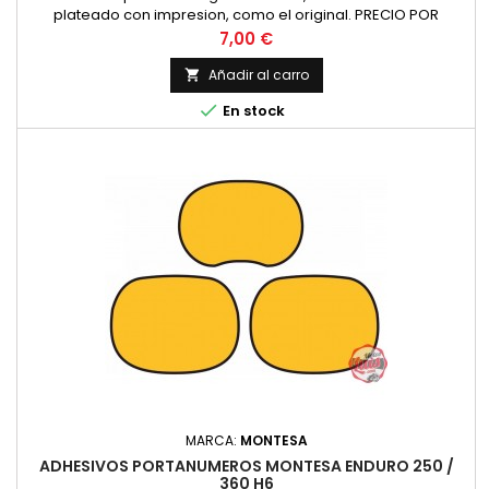
plateado con impresion, como el original. PRECIO POR
PAREJA
Precio
7,00 €
Añadir al carro


En stock
MARCA:
MONTESA
ADHESIVOS PORTANUMEROS MONTESA ENDURO 250 /
360 H6