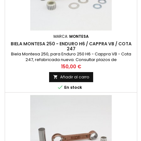
MARCA:
MONTESA
BIELA MONTESA 250 - ENDURO H6 / CAPPRA VB / COTA
247
Biela Montesa 250, para Enduro 250 H6 - Cappra VB - Cota
247, refabricada nueva. Consultar plazos de
Precio
150,00 €
Añadir al carro


En stock