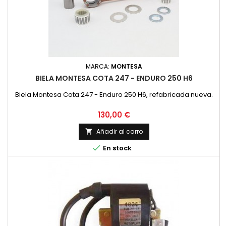
MARCA:
MONTESA
BIELA MONTESA COTA 247 - ENDURO 250 H6
Biela Montesa Cota 247 - Enduro 250 H6, refabricada nueva.
Precio
130,00 €
Añadir al carro


En stock