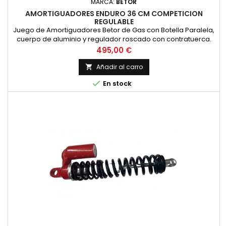
MARCA:
BETOR
AMORTIGUADORES ENDURO 36 CM COMPETICION
REGULABLE
Juego de Amortiguadores Betor de Gas con Botella Paralela,
cuerpo de aluminio y regulador roscado con contratuerca.
Ideales para competicion de clasicas. Con doble muelle
Precio
495,00 €
para una mayor elasticidad. El precio es por pareja y se
fabrican por encargo. Longitud entre centros de agujeros de
Añadir al carro

360 milimetros

En stock