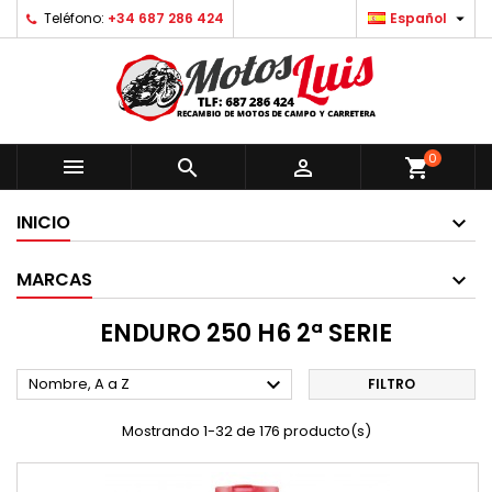

Teléfono:
+34 687 286 424
Español
0



shopping_cart
INICIO
MARCAS
ENDURO 250 H6 2ª SERIE

Nombre, A a Z
FILTRO
Mostrando 1-32 de 176 producto(s)