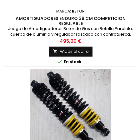
MARCA:
BETOR
AMORTIGUADORES ENDURO 39 CM COMPETICION
REGULABLE
Juego de Amortiguadores Betor de Gas con Botella Paralela,
cuerpo de aluminio y regulador roscado con contratuerca.
Ideales para competicion de clasicas. Con doble muelle
Precio
495,00 €
para una mayor elasticidad. El precio es por pareja y se
fabrican por encargo. Longitud entre centros de agujeros de
Añadir al carro

390 milimetros

En stock