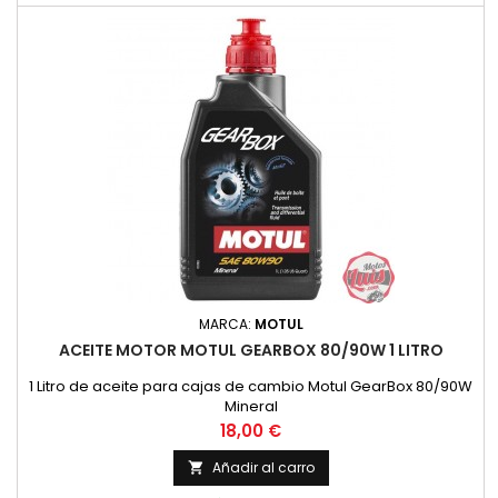
MARCA:
MOTUL
ACEITE MOTOR MOTUL GEARBOX 80/90W 1 LITRO
1 Litro de aceite para cajas de cambio Motul GearBox 80/90W
Mineral
Precio
18,00 €
Añadir al carro
