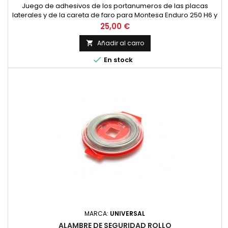
Juego de adhesivos de los portanumeros de las placas
laterales y de la careta de faro para Montesa Enduro 250 H6 y
Montesa Enduro 360 H6. Juego de adhesivos - Vinilo para
Precio
25,00 €
Moto, m&aacute;xima Calidad.
Añadir al carro


En stock
MARCA:
UNIVERSAL
ALAMBRE DE SEGURIDAD ROLLO