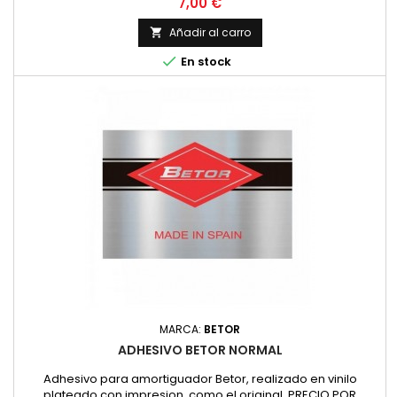
Precio
7,00 €
Añadir al carro


En stock
MARCA:
BETOR
ADHESIVO BETOR NORMAL
Adhesivo para amortiguador Betor, realizado en vinilo
plateado con impresion, como el original. PRECIO POR