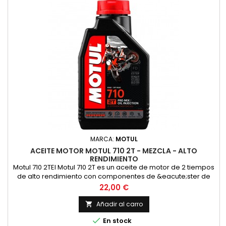
MARCA:
MOTUL
ACEITE MOTOR MOTUL 710 2T - MEZCLA - ALTO
RENDIMIENTO
Motul 710 2TEl Motul 710 2T es un aceite de motor de 2 tiempos
de alto rendimiento con componentes de &eacute;ster de
alta calidad para las m&aacute;s altas exigencias en las
Precio
22,00 €
carreras y en la carretera en todos los motores de 2 tiempos
con inyecci&oacute;n o carburador. Adecuado para la
Añadir al carro

lubricaci&oacute;n mixta y separada. Compatible con los

En stock
modernos...