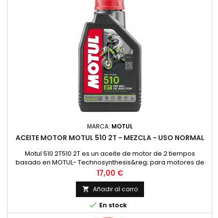
MARCA:
MOTUL
ACEITE MOTOR MOTUL 510 2T - MEZCLA - USO NORMAL
Motul 510 2T510 2T es un aceite de motor de 2 tiempos
basado en MOTUL- Technosynthesis&reg; para motores de
moto modernos de 2T para esfuerzos normales en el uso
Precio
17,00 €
diario en todos los motores de 2 tiempos con
inyecci&oacute;n o carburador. Adecuado para la
Añadir al carro

lubricaci&oacute;n mixta y separada. Compatible con los

En stock
modernos sistemas de postratamiento de gases...