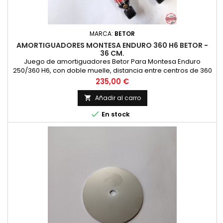
MARCA:
BETOR
AMORTIGUADORES MONTESA ENDURO 360 H6 BETOR -
36 CM.
Juego de amortiguadores Betor Para Montesa Enduro
250/360 H6, con doble muelle, distancia entre centros de 360
mm. Dos muelles, ambos en color negro para doble efecto.
Precio
235,00 €
Con cuerpo en color negro.
Añadir al carro


En stock