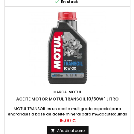

En stock
MARCA:
MOTUL
ACEITE MOTOR MOTUL TRANSOIL 10/30W 1 LITRO
MOTUL TRANSOIL es un aceite multigrado especial para
engranajes a base de aceite mineral para m&aacute;quinas
de dos tiempos con lubricaci&oacute;n separada de los
Precio
15,00 €
engranajes. Corresponde a la recomendaci&oacute;n de
YAMAHA para estas transmisiones.ESPECIFICACIONES /
Añadir al carro
