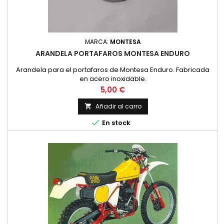
MARCA:
MONTESA
ARANDELA PORTAFAROS MONTESA ENDURO
Arandela para el portafaros de Montesa Enduro. Fabricada
en acero inoxidable.
Precio
5,00 €
Añadir al carro


En stock