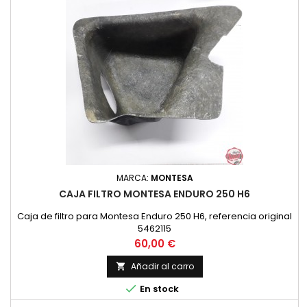
MARCA:
MONTESA
CAJA FILTRO MONTESA ENDURO 250 H6
Caja de filtro para Montesa Enduro 250 H6, referencia original
5462115
Precio
60,00 €
Añadir al carro


En stock