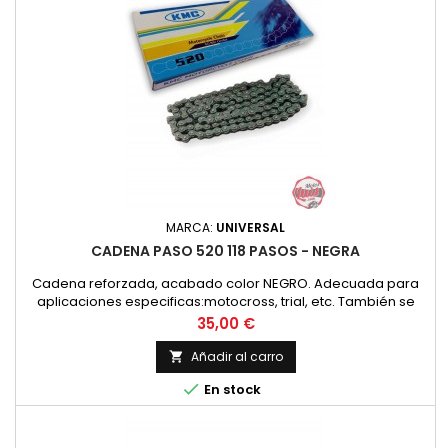
MARCA:
UNIVERSAL
CADENA PASO 520 118 PASOS - NEGRA
Cadena reforzada, acabado color NEGRO. Adecuada para
aplicaciones especificas:motocross, trial, etc. También se
recomienda para todo tipo de aplicaciones, hasta 250 c..c.
Precio
35,00 €
Paso de cadena 520 (5/8 x 1/4 pulgadas) (15,875 x 6,48 mm)
Añadir al carro


En stock