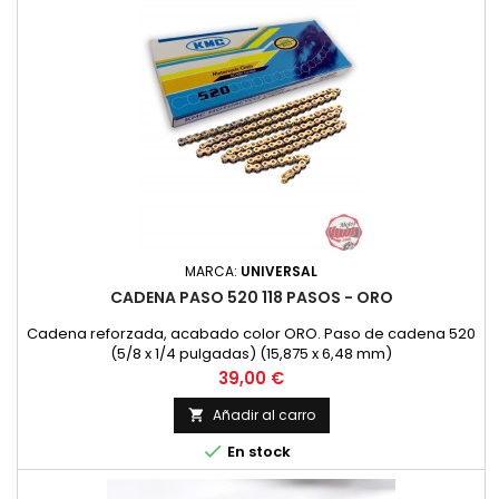
MARCA:
UNIVERSAL
CADENA PASO 520 118 PASOS - ORO
Cadena reforzada, acabado color ORO. Paso de cadena 520
(5/8 x 1/4 pulgadas) (15,875 x 6,48 mm)
Precio
39,00 €
Añadir al carro


En stock