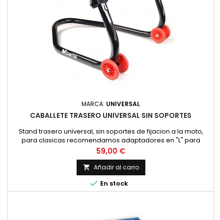
MARCA:
UNIVERSAL
CABALLETE TRASERO UNIVERSAL SIN SOPORTES
Stand trasero universal, sin soportes de fijacion a la moto,
para clasicas recomendamos adaptadores en "L" para
levantar la moto por el basculantel Color: negro
Precio
59,00 €
Añadir al carro


En stock