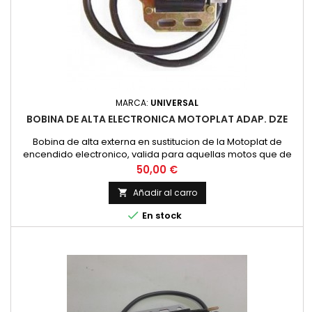
MARCA:
UNIVERSAL
BOBINA DE ALTA ELECTRONICA MOTOPLAT ADAP. DZE
Bobina de alta externa en sustitucion de la Motoplat de
encendido electronico, valida para aquellas motos que de
origen lleven encendido electronico con una salida de cable.
Precio
50,00 €
Pese a ser diferente en apariencia es compatible.
Añadir al carro


En stock