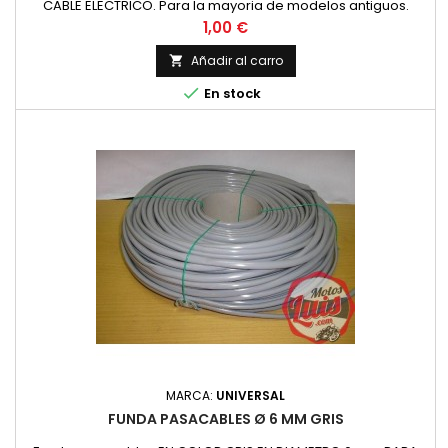
CABLE ELECTRICO. Para la mayoria de modelos antiguos.
Precio por metro Especificar la cantidad de metros en la
Precio
1,00 €
cesta de la compra.
Añadir al carro


En stock
MARCA:
UNIVERSAL
FUNDA PASACABLES Ø 6 MM GRIS