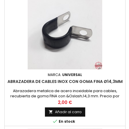
MARCA:
UNIVERSAL
ABRAZADERA DE CABLES INOX CON GOMA FINA Ø14,3MM
Abrazadera metalica de acero inoxidable para cables,
recubierta de goma FINA con &Oslash;14,3 mm. Precio por
unidad
Precio
2,00 €
Añadir al carro


En stock