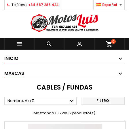

Teléfono:
+34 687 286 424
Español
0



shopping_cart
INICIO
MARCAS
CABLES / FUNDAS

Nombre, A a Z
FILTRO
Mostrando 1-17 de 17 producto(s)