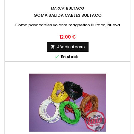
MARCA:
BULTACO
GOMA SALIDA CABLES BULTACO
Goma pasacables volante magnetico Bultaco, Nueva
Precio
12,00 €
Añadir al carro


En stock