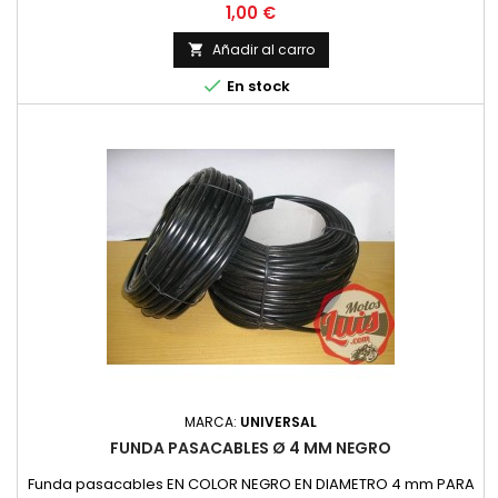
Precio por metro Especificar la cantidad de metros en la
Precio
1,00 €
cesta de la compra.
Añadir al carro


En stock
MARCA:
UNIVERSAL
FUNDA PASACABLES Ø 4 MM NEGRO
Funda pasacables EN COLOR NEGRO EN DIAMETRO 4 mm PARA