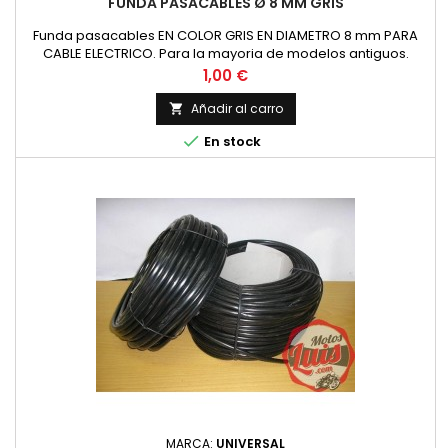
FUNDA PASACABLES Ø 8 MM GRIS
Funda pasacables EN COLOR GRIS EN DIAMETRO 8 mm PARA
CABLE ELECTRICO. Para la mayoria de modelos antiguos.
Precio por metro Especificar la cantidad de metros en la
Precio
1,00 €
cesta de la compra.
Añadir al carro


En stock
MARCA:
UNIVERSAL