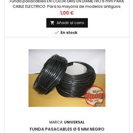
Funda pasacables EN COLOR GRIS EN DIAMETRO 6 mm PARA
CABLE ELECTRICO. Para la mayoria de modelos antiguos.
Precio por metro Especificar la cantidad de metros en la
Precio
1,00 €
cesta de la compra.
Añadir al carro


En stock
MARCA:
UNIVERSAL
FUNDA PASACABLES Ø 6 MM NEGRO