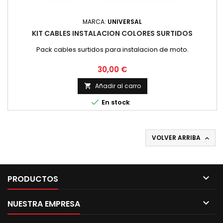
MARCA:
UNIVERSAL
KIT CABLES INSTALACION COLORES SURTIDOS
Pack cables surtidos para instalacion de moto.
Precio
30,00 €
Añadir al carro


En stock
VOLVER ARRIBA


PRODUCTOS

NUESTRA EMPRESA