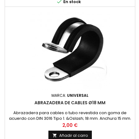

En stock
MARCA:
UNIVERSAL
ABRAZADERA DE CABLES Ø18 MM
Abrazadera para cables o tubo revestida con goma de
acuerdo con DIN 3016 Tipo 1. &Oslash; 18 mm. Anchura 15 mm.
Precio
2,00 €
Añadir al carro
