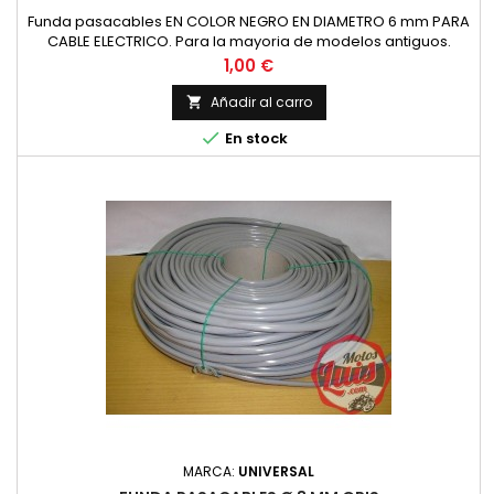
Funda pasacables EN COLOR NEGRO EN DIAMETRO 6 mm PARA
CABLE ELECTRICO. Para la mayoria de modelos antiguos.
Precio por metro Especificar la cantidad de metros en la
Precio
1,00 €
cesta de la compra.
Añadir al carro


En stock
MARCA:
UNIVERSAL