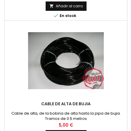
Añadir al carro


En stock
CABLE DE ALTA DE BUJIA
Cable de alta, de la bobina de alta hasta la pipa de bujia.
Tramos de 0.5 metros
Precio
5,00 €