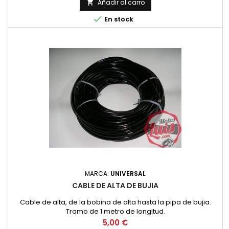
Añadir al carro


En stock
MARCA:
UNIVERSAL
CABLE DE ALTA DE BUJIA
Cable de alta, de la bobina de alta hasta la pipa de bujia.
Tramo de 1 metro de longitud.
Precio
5,00 €