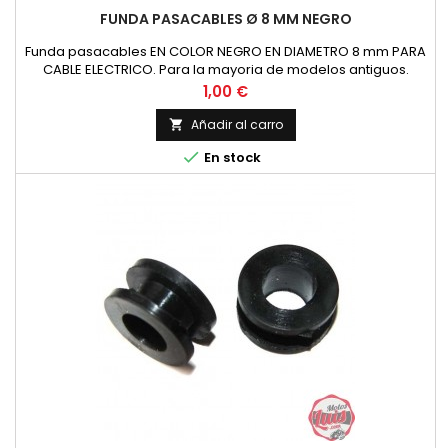
FUNDA PASACABLES Ø 8 MM NEGRO
Funda pasacables EN COLOR NEGRO EN DIAMETRO 8 mm PARA
CABLE ELECTRICO. Para la mayoria de modelos antiguos.
Precio por metro Especificar la cantidad de metros en la
Precio
1,00 €
cesta de la compra.
Añadir al carro


En stock