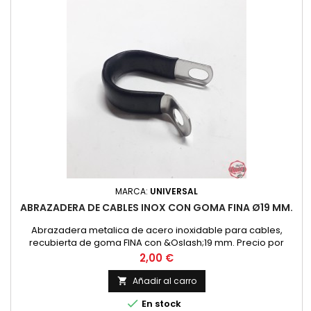
MARCA:
UNIVERSAL
ABRAZADERA DE CABLES INOX CON GOMA FINA Ø19 MM.
Abrazadera metalica de acero inoxidable para cables,
recubierta de goma FINA con &Oslash;19 mm. Precio por
unidad
Precio
2,00 €
Añadir al carro


En stock