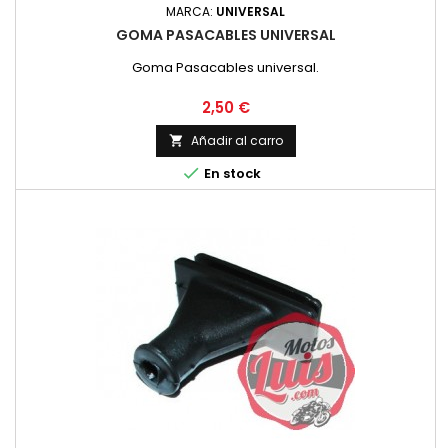
MARCA:
UNIVERSAL
GOMA PASACABLES UNIVERSAL
Goma Pasacables universal.
Precio
2,50 €
Añadir al carro


En stock