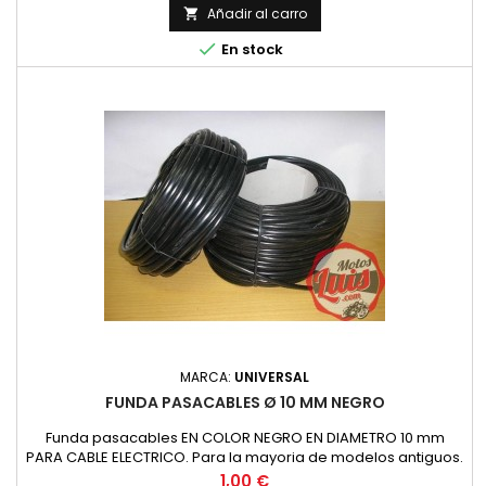
Añadir al carro


En stock
MARCA:
UNIVERSAL
FUNDA PASACABLES Ø 10 MM NEGRO
Funda pasacables EN COLOR NEGRO EN DIAMETRO 10 mm
PARA CABLE ELECTRICO. Para la mayoria de modelos antiguos.
Precio por metro Especificar la cantidad de metros en la
Precio
1,00 €