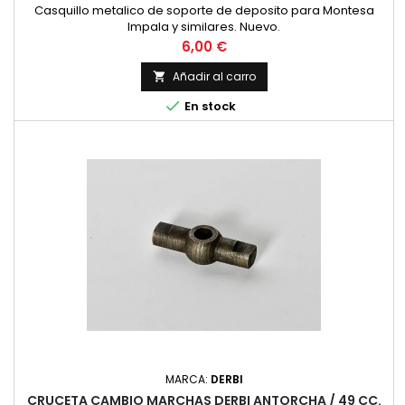
Casquillo metalico de soporte de deposito para Montesa
Impala y similares. Nuevo.
Precio
6,00 €
Añadir al carro


En stock
MARCA:
DERBI
CRUCETA CAMBIO MARCHAS DERBI ANTORCHA / 49 CC.