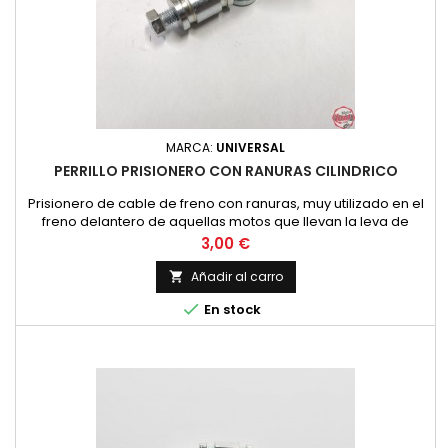
MARCA:
UNIVERSAL
PERRILLO PRISIONERO CON RANURAS CILINDRICO
Prisionero de cable de freno con ranuras, muy utilizado en el
freno delantero de aquellas motos que llevan la leva de
chapa. Montesa Impala, Comando, Turismo y similares.
Precio
3,00 €
Nuevo
Añadir al carro


En stock