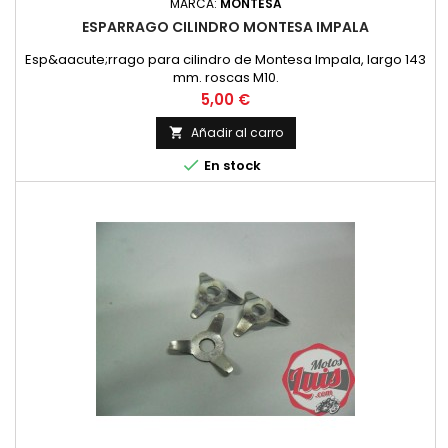
MARCA:
MONTESA
ESPARRAGO CILINDRO MONTESA IMPALA
Esp&aacute;rrago para cilindro de Montesa Impala, largo 143
mm. roscas M10.
Precio
5,00 €
Añadir al carro


En stock