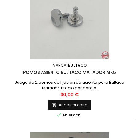
MARCA:
BULTACO
POMOS ASIENTO BULTACO MATADOR MK5
Juego de 2 pomos de fijacion de asiento para Bultaco
Matador. Precio por pareja.
Precio
30,00 €
Añadir al carro


En stock