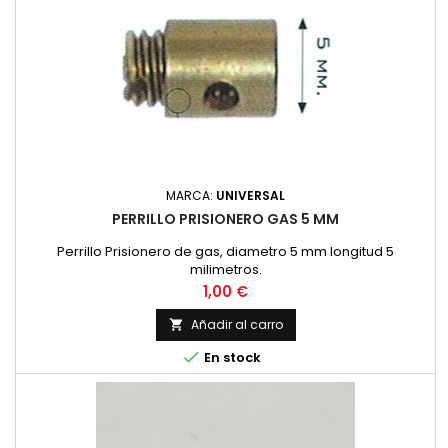
MARCA:
UNIVERSAL
PERRILLO PRISIONERO GAS 5 MM
Perrillo Prisionero de gas, diametro 5 mm longitud 5
milimetros.
Precio
1,00 €
Añadir al carro


En stock