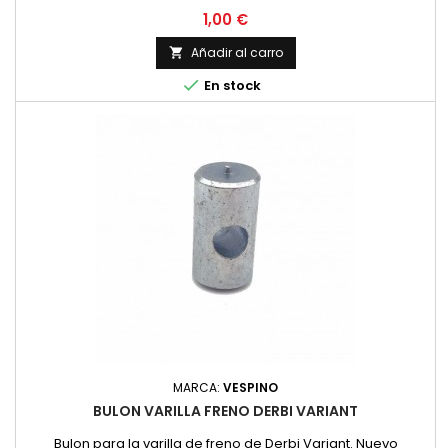
Precio
1,00 €
Añadir al carro


En stock
MARCA:
VESPINO
BULON VARILLA FRENO DERBI VARIANT
Bulon para la varilla de freno de Derbi Variant. Nuevo