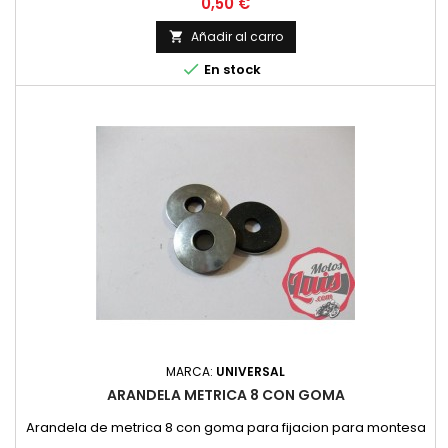
Precio
0,50 €
Añadir al carro


En stock
MARCA:
UNIVERSAL
ARANDELA METRICA 8 CON GOMA
Arandela de metrica 8 con goma para fijacion para montesa