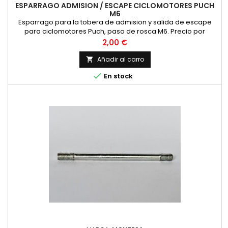
ESPARRAGO ADMISION / ESCAPE CICLOMOTORES PUCH
M6
Esparrago para la tobera de admision y salida de escape
para ciclomotores Puch, paso de rosca M6. Precio por
unidad
Precio
2,00 €
Añadir al carro


En stock