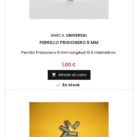
MARCA:
UNIVERSAL
PERRILLO PRISIONERO 6 MM
Perrillo Prisionero 6 mm longitud 10.5 milimetros.
Precio
1,00 €
Añadir al carro


En stock