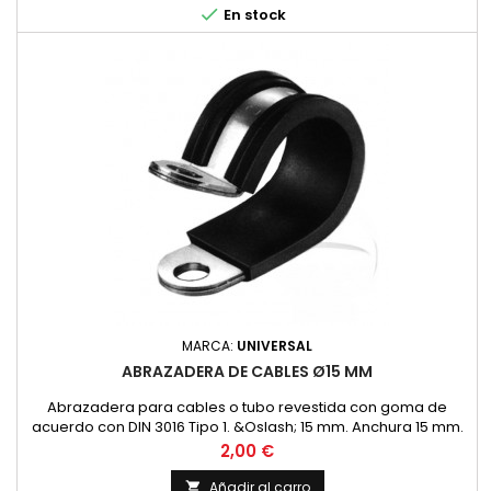

En stock
MARCA:
UNIVERSAL
ABRAZADERA DE CABLES Ø15 MM
Abrazadera para cables o tubo revestida con goma de
acuerdo con DIN 3016 Tipo 1. &Oslash; 15 mm. Anchura 15 mm.
Precio
2,00 €
Añadir al carro
