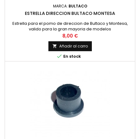
MARCA:
BULTACO
ESTRELLA DIRECCION BULTACO MONTESA
Estrella para el pomo de direccion de Bultaco y Montesa,
valido para la gran mayoria de modelos
Precio
8,00 €
Añadir al carro


En stock