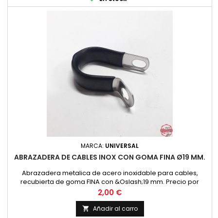
MARCA:
UNIVERSAL
ABRAZADERA DE CABLES INOX CON GOMA FINA Ø19 MM.
Abrazadera metalica de acero inoxidable para cables,
recubierta de goma FINA con &Oslash;19 mm. Precio por
unidad
Precio
2,00 €
Añadir al carro
