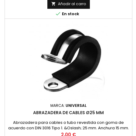
Añadir al carro


En stock
MARCA:
UNIVERSAL
ABRAZADERA DE CABLES Ø25 MM
Abrazadera para cables o tubo revestida con goma de
acuerdo con DIN 3016 Tipo 1. &Oslash; 25 mm. Anchura 15 mm.
Precio
2,00 €