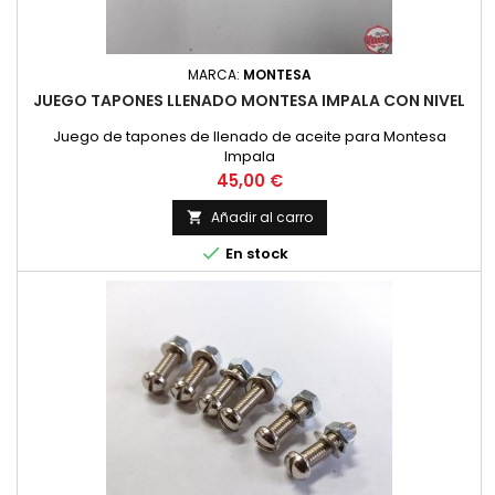
MARCA:
MONTESA
JUEGO TAPONES LLENADO MONTESA IMPALA CON NIVEL
Juego de tapones de llenado de aceite para Montesa
Impala
Precio
45,00 €
Añadir al carro


En stock