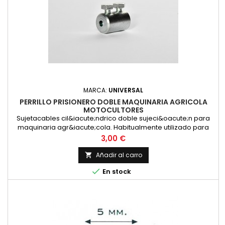
MARCA:
UNIVERSAL
PERRILLO PRISIONERO DOBLE MAQUINARIA AGRICOLA
MOTOCULTORES
Sujetacables cil&iacute;ndrico doble sujeci&oacute;n para
maquinaria agr&iacute;cola. Habitualmente utilizado para
fijacion del cable de embrague de motocultores
Precio
3,00 €
Agria.Medidas: 12&times;18-taladro cable de 350
Añadir al carro


En stock