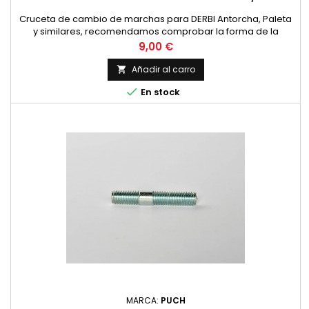
Cruceta de cambio de marchas para DERBI Antorcha, Paleta
y similares, recomendamos comprobar la forma de la
cruceta con la foto para evitar errores.
Precio
9,00 €
Añadir al carro


En stock
MARCA:
PUCH