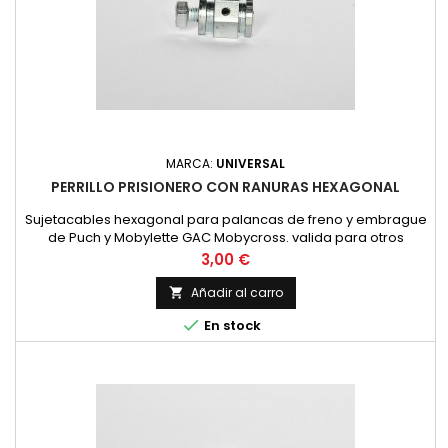
MARCA:
UNIVERSAL
PERRILLO PRISIONERO CON RANURAS HEXAGONAL
Sujetacables hexagonal para palancas de freno y embrague
de Puch y Mobylette GAC Mobycross. valida para otros
modelos y marcas. NUEVOMedidas: hexagonal de
Precio
3,00 €
12&times;16-taladro cable de 250
Añadir al carro


En stock