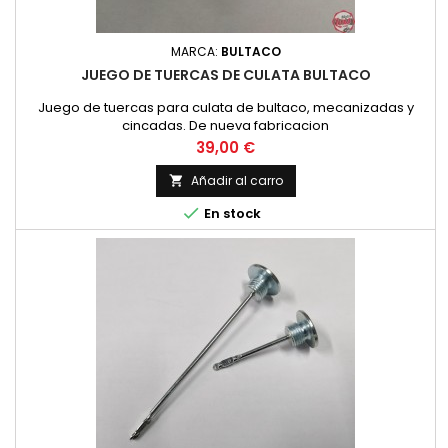
MARCA:
BULTACO
JUEGO DE TUERCAS DE CULATA BULTACO
Juego de tuercas para culata de bultaco, mecanizadas y
cincadas. De nueva fabricacion
Precio
39,00 €
Añadir al carro


En stock