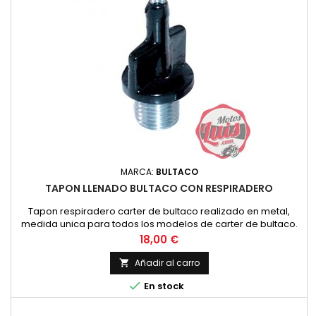
MARCA:
BULTACO
TAPON LLENADO BULTACO CON RESPIRADERO
Tapon respiradero carter de bultaco realizado en metal,
medida unica para todos los modelos de carter de bultaco.
NUEVO. PRECIO POR UNIDAD
Precio
18,00 €
Añadir al carro


En stock