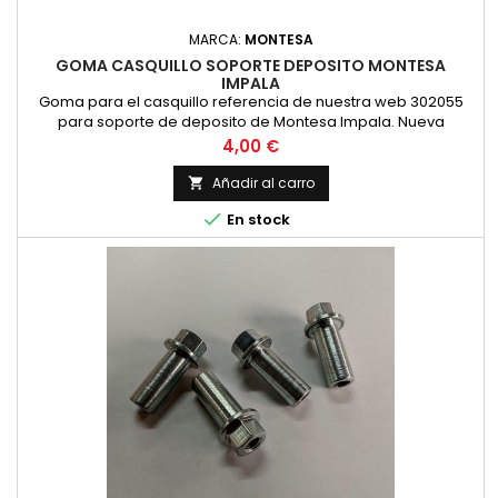
MARCA:
MONTESA
GOMA CASQUILLO SOPORTE DEPOSITO MONTESA
IMPALA
Goma para el casquillo referencia de nuestra web 302055
para soporte de deposito de Montesa Impala. Nueva
fabricacion.
Precio
4,00 €
Añadir al carro


En stock