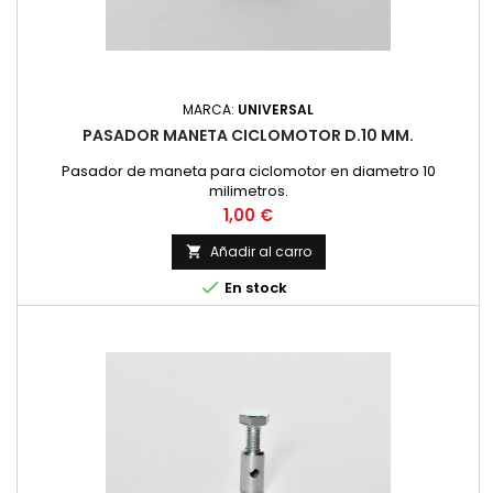
MARCA:
UNIVERSAL
PASADOR MANETA CICLOMOTOR D.10 MM.
Pasador de maneta para ciclomotor en diametro 10
milimetros.
Precio
1,00 €
Añadir al carro


En stock