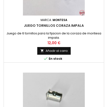
MARCA:
MONTESA
JUEGO TORNILLOS CORAZA IMPALA
Juego de 6 tornillos para la fijacion de la coraza de montesa
impala.
Precio
12,00 €
Añadir al carro


En stock