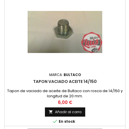
MARCA:
BULTACO
TAPON VACIADO ACEITE 14/150
Tapon de vaciado de aceite de Bultaco con rosca de 14/150 y
longitud de 20 mm.
Precio
6,00 €
Añadir al carro


En stock