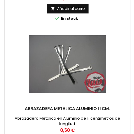
Añadir al carro


En stock
ABRAZADERA METALICA ALUMINIO 11 CM.
Abrazadera Metalica en Aluminio de 11 centimetros de
longitud.
Precio
0,50 €