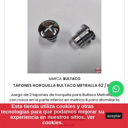
MARCA:
BULTACO
TAPONES HORQUILLA BULTACO METRALLA 62 / MK2
Juego de 2 tapones de horquilla para Bultaco Metralla 62,
con rosca en la parte inferior en metrica 8 para atornillar la
varilla de los hidraulicos.
Precio
50,00 €
Esta tienda utiliza
cookies
y otras
tecnologías para que podamos mejorar su
Añadir al carro
aceptar

experiencia en nuestros sitios.
Ver
cookies.

En stock