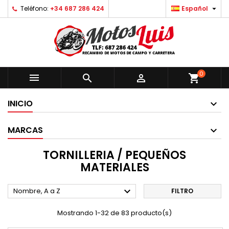

Teléfono:
+34 687 286 424
Español
0



shopping_cart
INICIO
MARCAS
TORNILLERIA / PEQUEÑOS
MATERIALES

Nombre, A a Z
FILTRO
Mostrando 1-32 de 83 producto(s)