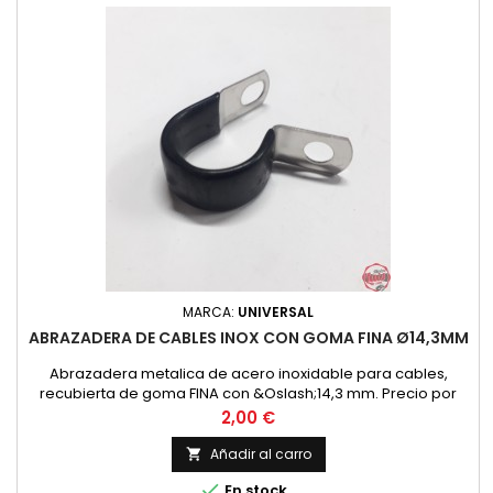
MARCA:
UNIVERSAL
ABRAZADERA DE CABLES INOX CON GOMA FINA Ø14,3MM
Abrazadera metalica de acero inoxidable para cables,
recubierta de goma FINA con &Oslash;14,3 mm. Precio por
unidad
Precio
2,00 €
Añadir al carro


En stock