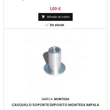
Precio
1,00 €
Añadir al carro


En stock
MARCA:
MONTESA
CASQUILLO SOPORTE DEPOSITO MONTESA IMPALA