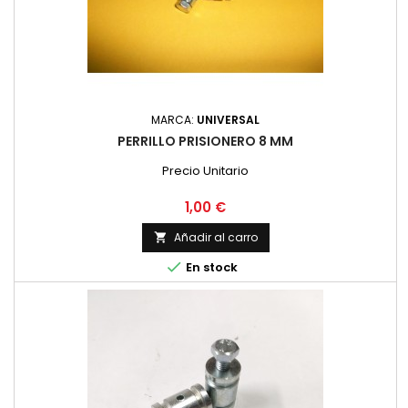
MARCA:
UNIVERSAL
PERRILLO PRISIONERO 8 MM
Precio Unitario
Precio
1,00 €
Añadir al carro


En stock