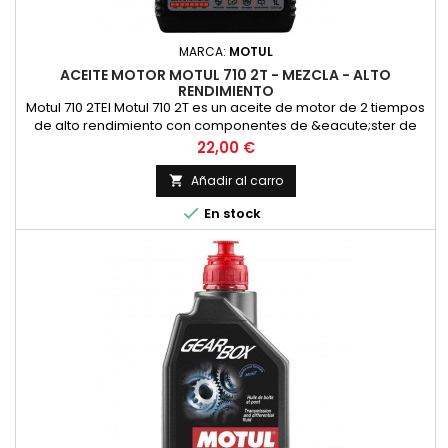
MARCA:
MOTUL
ACEITE MOTOR MOTUL 710 2T - MEZCLA - ALTO
RENDIMIENTO
Motul 710 2TEl Motul 710 2T es un aceite de motor de 2 tiempos
de alto rendimiento con componentes de &eacute;ster de
alta calidad para las m&aacute;s altas exigencias en las
Precio
22,00 €
carreras y en la carretera en todos los motores de 2 tiempos
con inyecci&oacute;n o carburador. Adecuado para la
Añadir al carro

lubricaci&oacute;n mixta y separada. Compatible con los

En stock
modernos...