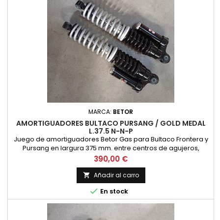
MARCA:
BETOR
AMORTIGUADORES BULTACO PURSANG / GOLD MEDAL
L.37.5 N-N-P
Juego de amortiguadores Betor Gas para Bultaco Frontera y
Pursang en largura 375 mm. entre centros de agujeros,
acabado con cuerpo negro y dos muelles, uno negro y el
Precio
390,00 €
otro plateado, precio por pareja de amortiguadores.
Añadir al carro


En stock