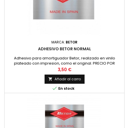
MARCA:
BETOR
ADHESIVO BETOR NORMAL
Adhesivo para amortiguador Betor, realizado en vinilo
plateado con impresion, como el original. PRECIO POR
UNIDAD
Precio
3,50 €
Añadir al carro


En stock