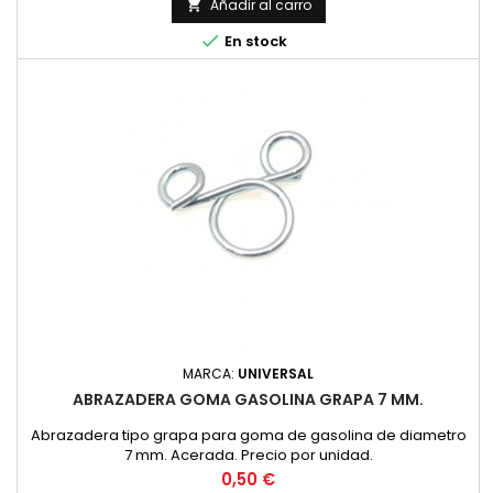
Añadir al carro


En stock
MARCA:
UNIVERSAL
ABRAZADERA GOMA GASOLINA GRAPA 7 MM.
Abrazadera tipo grapa para goma de gasolina de diametro
7 mm. Acerada. Precio por unidad.
Precio
0,50 €