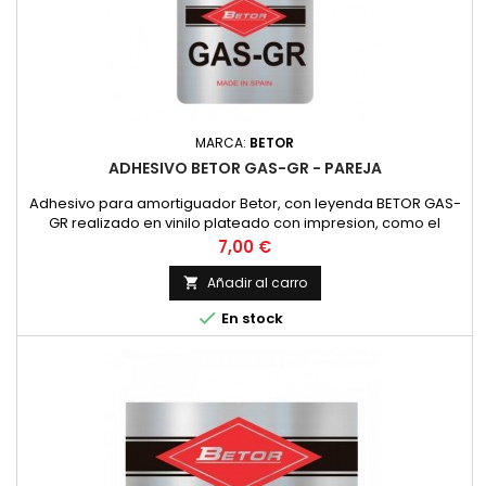
MARCA:
BETOR
ADHESIVO BETOR GAS-GR - PAREJA
Adhesivo para amortiguador Betor, con leyenda BETOR GAS-
GR realizado en vinilo plateado con impresion, como el
original. PRECIO POR PAREJA
Precio
7,00 €
Añadir al carro


En stock