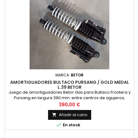
MARCA:
BETOR
AMORTIGUADORES BULTACO PURSANG / GOLD MEDAL
L.39 BETOR
Juego de amortiguadores Betor Gas para Bultaco Frontera y
Pursang en largura 390 mm. entre centros de agujeros,
acabado con cuerpo negro y dos muelles, uno negro y el
Precio
390,00 €
otro plateado, precio por pareja de amortiguadores.
Añadir al carro


En stock