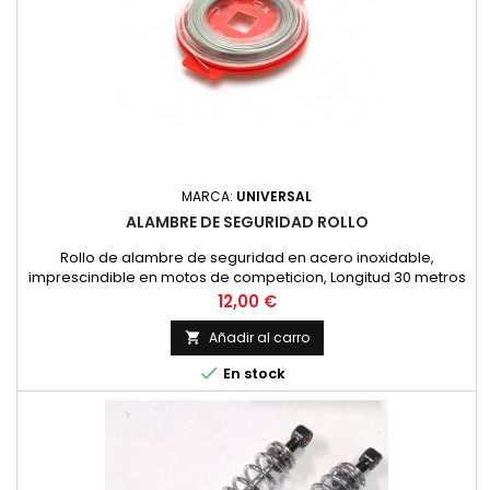
MARCA:
UNIVERSAL
ALAMBRE DE SEGURIDAD ROLLO
Rollo de alambre de seguridad en acero inoxidable,
imprescindible en motos de competicion, Longitud 30 metros
y diametro 0.8 mm.
Precio
12,00 €
Añadir al carro


En stock