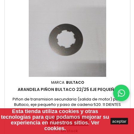
MARCA:
BULTACO
ARANDELA PIÑON BULTACO 22/25 EJE PEQUEÑO
Piñon de transmision secundaria (salida de motor) para
Bultaco, eje pequeño y paso de cadena 520. 11 DIENTES
Precio
5,00 €
Esta tienda utiliza
cookies
y otras
tecnologías para que podamos mejorar su
Añadir al carro
aceptar

experiencia en nuestros sitios.
Ver
cookies.

En stock