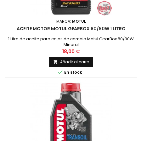
MARCA:
MOTUL
ACEITE MOTOR MOTUL GEARBOX 80/90W 1 LITRO
1 Litro de aceite para cajas de cambio Motul GearBox 80/90W
Mineral
Precio
18,00 €
Añadir al carro


En stock