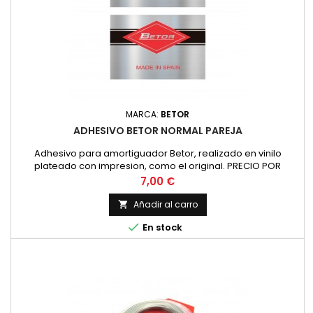
MARCA:
BETOR
ADHESIVO BETOR NORMAL PAREJA
Adhesivo para amortiguador Betor, realizado en vinilo
plateado con impresion, como el original. PRECIO POR
PAREJA
Precio
7,00 €
Añadir al carro


En stock