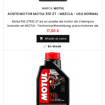
MARCA:
MOTUL
ACEITE MOTOR MOTUL 510 2T - MEZCLA - USO NORMAL
Motul 510 2T510 2T es un aceite de motor de 2 tiempos
basado en MOTUL- Technosynthesis&reg; para motores de
moto modernos de 2T para esfuerzos normales en el uso
Precio
17,00 €
diario en todos los motores de 2 tiempos con
inyecci&oacute;n o carburador. Adecuado para la
Añadir al carro

lubricaci&oacute;n mixta y separada. Compatible con los

En stock
modernos sistemas de postratamiento de gases...