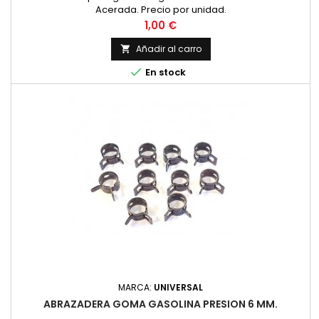
Acerada. Precio por unidad.
Precio
1,00 €
Añadir al carro


En stock
MARCA:
UNIVERSAL
ABRAZADERA GOMA GASOLINA PRESION 6 MM.