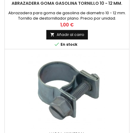
ABRAZADERA GOMA GASOLINA TORNILLO 10 - 12 MM.
Abrazadera para goma de gasolina de diametro 10 - 12 mm.
Tornillo de destornillador plano. Precio por unidad.
Precio
1,00 €
Añadir al carro


En stock