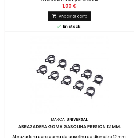
Precio
1,00 €
Añadir al carro


En stock
MARCA:
UNIVERSAL
ABRAZADERA GOMA GASOLINA PRESION 12 MM.
Abrazadera para goma de gasolina de diametro 12 mm.