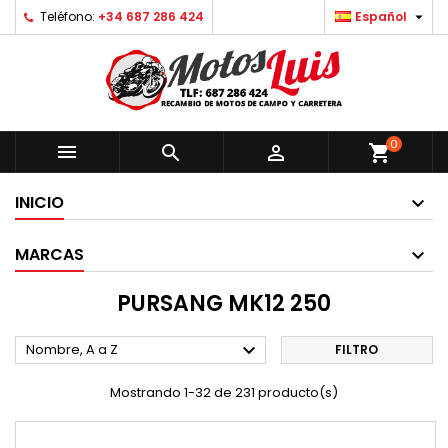

Teléfono:
+34 687 286 424
Español
0



shopping_cart
INICIO
MARCAS
PURSANG MK12 250

Nombre, A a Z
FILTRO
Mostrando 1-32 de 231 producto(s)