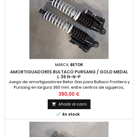
MARCA:
BETOR
AMORTIGUADORES BULTACO PURSANG / GOLD MEDAL
L.36 N-N-P
Juego de amortiguadores Betor Gas para Bultaco Frontera y
Pursang en largura 360 mm. entre centros de agujeros,
acabado con cuerpo negro y un dos muelles cromados,
Precio
390,00 €
precio por pareja de amortiguadores.
Añadir al carro


En stock