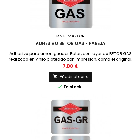
MARCA:
BETOR
ADHESIVO BETOR GAS - PAREJA
Adhesivo para amortiguador Betor, con leyenda BETOR GAS
realizado en vinilo plateado con impresion, como el original.
PRECIO POR PAREJA
Precio
7,00 €
Añadir al carro


En stock