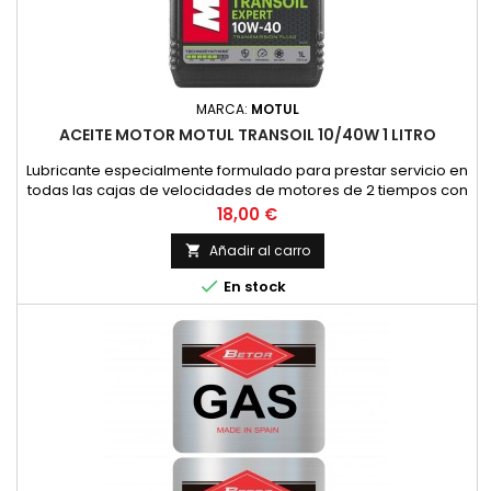
MARCA:
MOTUL
ACEITE MOTOR MOTUL TRANSOIL 10/40W 1 LITRO
Lubricante especialmente formulado para prestar servicio en
todas las cajas de velocidades de motores de 2 tiempos con
embrague sumergido, donde el constructor recomienda un
Precio
18,00 €
lubricante de viscosidad SAE 10W40 y API GL4. (HONDA,
YAMAHA, SUZUKI, KAWASAKI, ETC.).Asimismo, es
Añadir al carro

recomendable su uso en todos los grupos de finales de

En stock
ciclomotores y scooters con...