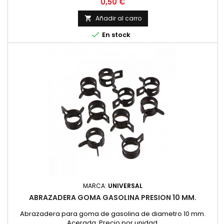
Precio
0,50 €
Añadir al carro


En stock
MARCA:
UNIVERSAL
ABRAZADERA GOMA GASOLINA PRESION 10 MM.
Abrazadera para goma de gasolina de diametro 10 mm.
Acerada. Precio por unidad.