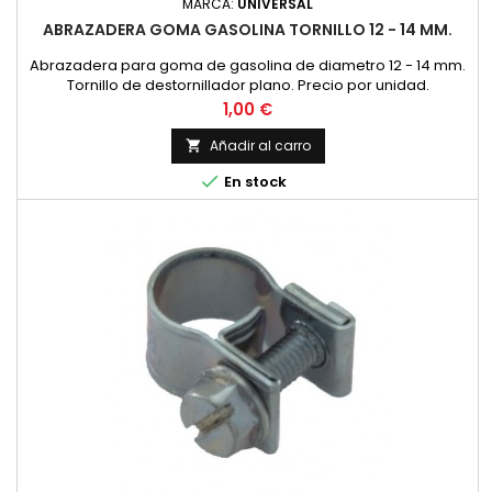
MARCA:
UNIVERSAL
ABRAZADERA GOMA GASOLINA TORNILLO 12 - 14 MM.
Abrazadera para goma de gasolina de diametro 12 - 14 mm.
Tornillo de destornillador plano. Precio por unidad.
Precio
1,00 €
Añadir al carro


En stock