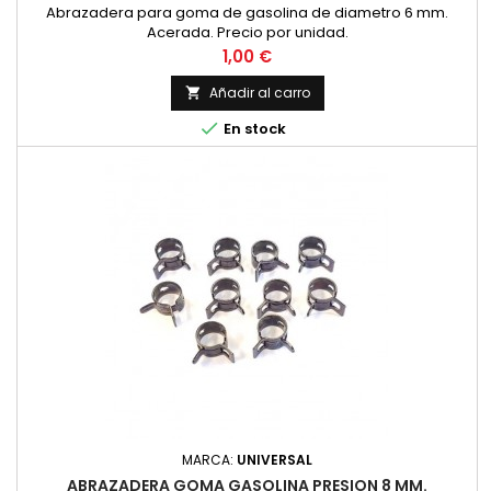
Abrazadera para goma de gasolina de diametro 6 mm.
Acerada. Precio por unidad.
Precio
1,00 €
Añadir al carro


En stock
MARCA:
UNIVERSAL
ABRAZADERA GOMA GASOLINA PRESION 8 MM.