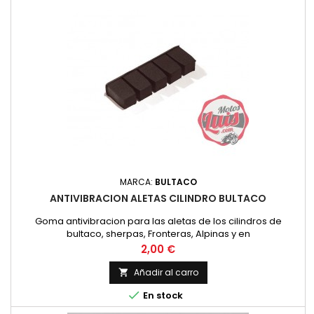
MARCA:
BULTACO
ANTIVIBRACION ALETAS CILINDRO BULTACO
Goma antivibracion para las aletas de los cilindros de
bultaco, sherpas, Fronteras, Alpinas y en
Precio
2,00 €
Añadir al carro


En stock