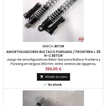
MARCA:
BETOR
AMORTIGUADORES BULTACO PURSANG / FRONTERA L.35
N-C BETOR
Juego de amortiguadores Betor Gas para Bultaco Frontera y
Pursang en largura 350 mm. entre centros de agujeros,
acabado con cuerpo negro y un solo muelle cromado,
Precio
390,00 €
precio por pareja de amortiguadores.
Añadir al carro


En stock