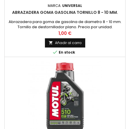
MARCA:
UNIVERSAL
ABRAZADERA GOMA GASOLINA TORNILLO 8 - 10 MM.
Abrazadera para goma de gasolina de diametro 8 - 10 mm.
Tornillo de destornillador plano. Precio por unidad.
Precio
1,00 €
Añadir al carro


En stock