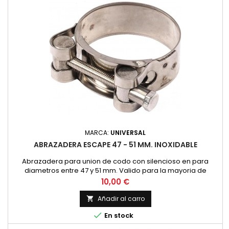
MARCA:
UNIVERSAL
ABRAZADERA ESCAPE 47 - 51 MM. INOXIDABLE
Abrazadera para union de codo con silencioso en para
diametros entre 47 y 51 mm. Valido para la mayoria de
modelos, Montesa Impala 175, OSSA 160, 175 Bultaco Mercurio,
Precio
10,00 €
Metralla... Fabricada en acero inoxidable con tornillo
hexagonal Precio por unidad.
Añadir al carro


En stock