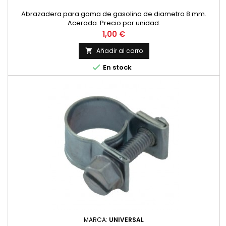
Abrazadera para goma de gasolina de diametro 8 mm.
Acerada. Precio por unidad.
Precio
1,00 €
Añadir al carro


En stock
MARCA:
UNIVERSAL