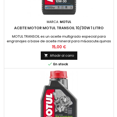
MARCA:
MOTUL
ACEITE MOTOR MOTUL TRANSOIL 10/30W 1 LITRO
MOTUL TRANSOIL es un aceite multigrado especial para
engranajes a base de aceite mineral para m&aacute;quinas
de dos tiempos con lubricaci&oacute;n separada de los
Precio
15,00 €
engranajes. Corresponde a la recomendaci&oacute;n de
YAMAHA para estas transmisiones.ESPECIFICACIONES /
Añadir al carro

NORMAS:NORMAS: SAE 10W-30VENTAJAS ESPECIALES:- Permite

En stock
un cambio de marchas f&aacute;cil...