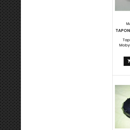
M
TAPON
Tap
Mobyl
mayor