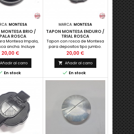
RCA:
MONTESA
MARCA:
MONTESA
 MONTESA BRIO /
TAPON MONTESA ENDURO /
PALA ROSCA
TRIAL ROSCA
ra Montesa Impala,
Tapon con rosca de Montesa
sca ancha. Incluye
para depositos tipo jumbo.
ono trasero
Precio
Precio
20,00 €
20,00 €
Añadir al carro
Añadir al carro



En stock
En stock