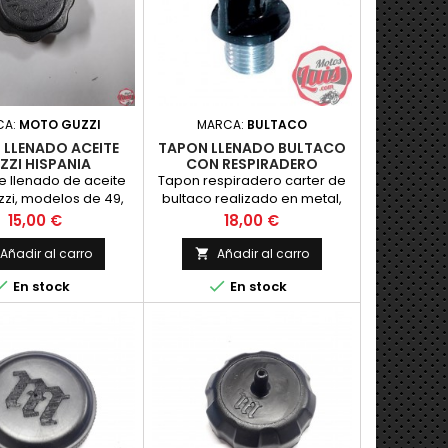
CA:
MOTO GUZZI
MARCA:
BULTACO
 LLENADO ACEITE
TAPON LLENADO BULTACO
ZZI HISPANIA
CON RESPIRADERO
 llenado de aceite
Tapon respiradero carter de
zzi, modelos de 49,
bultaco realizado en metal,
 73 y otras. Con
medida unica para todos los
Precio
Precio
15,00 €
18,00 €
respiradero.
modelos de carter de bultaco.
NUEVO. PRECIO POR UNIDAD
Añadir al carro
Añadir al carro



En stock
En stock