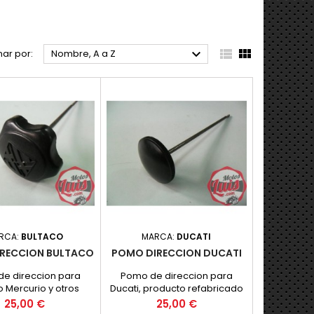



ar por:
Nombre, A a Z
RCA:
BULTACO
MARCA:
DUCATI
RECCION BULTACO
POMO DIRECCION DUCATI
e direccion para
Pomo de direccion para
o Mercurio y otros
Ducati, producto refabricado
de la marca, Nuevo
con la mejor calidad. NUEVO
Precio
Precio
25,00 €
25,00 €