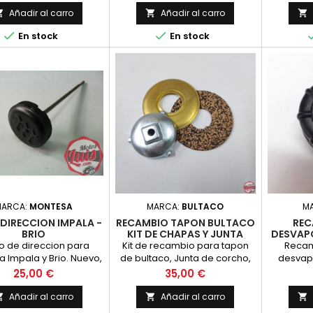
Añadir al carro
Añadir al carro





En stock
En stock
MARCA:
MONTESA
MARCA:
BULTACO
M
DIRECCION IMPALA -
RECAMBIO TAPON BULTACO
REC
BRIO
KIT DE CHAPAS Y JUNTA
DESVAP
 de direccion para
Kit de recambio para tapon
Recam
 Impala y Brio. Nuevo,
de bultaco, Junta de corcho,
desvap
or que el original
Chapa de laton y estrella de
Precio
Precio
25,00 €
35,00 €
encaje. Nueva
Añadir al carro
Añadir al carro


