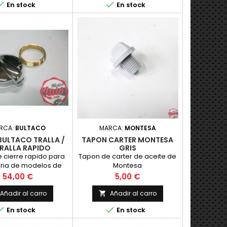


En stock
En stock
RCA:
BULTACO
MARCA:
MONTESA
BULTACO TRALLA /
TAPON CARTER MONTESA
RALLA RAPIDO
GRIS
 cierre rapido para
Tapon de carter de aceite de
ria de modelos de
Montesa
taco Antiguos.
Precio
Precio
54,00 €
5,00 €
Añadir al carro
Añadir al carro



En stock
En stock