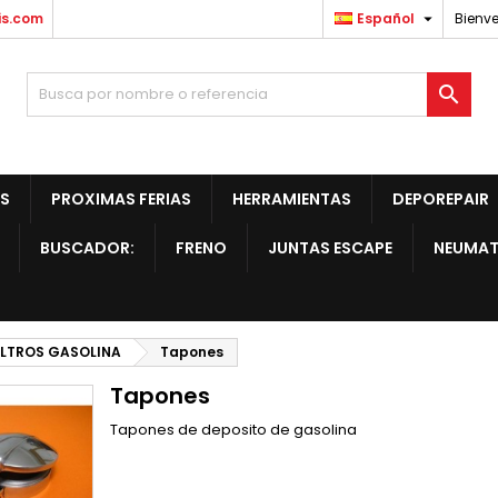

is.com
Español
Bienve

S
PROXIMAS FERIAS
HERRAMIENTAS
DEPOREPAIR
BUSCADOR:
FRENO
JUNTAS ESCAPE
NEUMAT
FILTROS GASOLINA
Tapones
Tapones
Tapones de deposito de gasolina