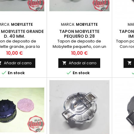
ARCA:
MOBYLETTE
MARCA:
MOBYLETTE
MA
 MOBYLETTE GRANDE
TAPON MOBYLETTE
TAPON
D. 40 MM.
PEQUEÑO D.28
IM
on de deposito de
Tapon de deposito de
Tapon pa
ette grande, para la
Mobylette pequeño, con un
Con ro
ia de modelos. nuevo
diametro de 28 milimetros.
c
Precio
Precio
10,00 €
10,00 €
Nuevo
Añadir al carro
Añadir al carro





En stock
En stock