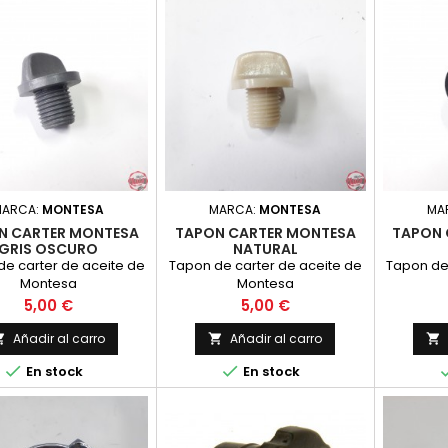
MARCA:
MONTESA
MARCA:
MONTESA
MA
N CARTER MONTESA
TAPON CARTER MONTESA
TAPON 
GRIS OSCURO
NATURAL
e carter de aceite de
Tapon de carter de aceite de
Tapon de
Montesa
Montesa
Precio
Precio
5,00 €
5,00 €
Añadir al carro
Añadir al carro





En stock
En stock