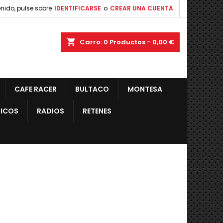
nido, pulse sobre
IDENTIFICARSE
o
CREAR UNA CUENTA
shopping_cart
Carro:
0
Productos - 0,00 €
CAFE RACER
BULTACO
MONTESA
ICOS
RADIOS
RETENES