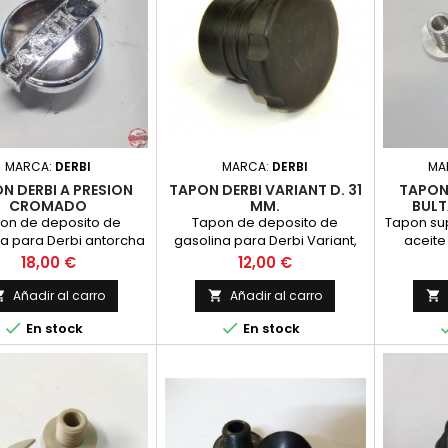
MARCA:
DERBI
MARCA:
DERBI
MA
N DERBI A PRESION
TAPON DERBI VARIANT D. 31
TAPON
CROMADO
MM.
BULT
on de deposito de
Tapon de deposito de
Tapon sup
a para Derbi antorcha
gasolina para Derbi Variant,
aceite
acabado en plastico
fabricado en plastico,
bultaco. 
Precio
Precio
18,00 €
12,00 €
cromado.
diametro 31 mm.
Añadir al carro
Añadir al carro





En stock
En stock