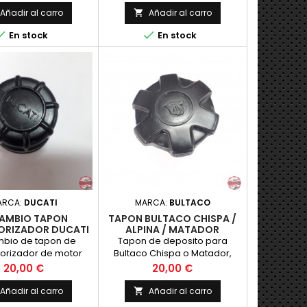
Añadir al carro
Añadir al carro



En stock
En stock
ARCA:
DUCATI
MARCA:
BULTACO
AMBIO TAPON
TAPON BULTACO CHISPA /
ORIZADOR DUCATI
ALPINA / MATADOR
bio de tapon de
Tapon de deposito para
orizador de motor
Bultaco Chispa o Matador,
ducati
para meter a presion, con
Precio
Precio
20,00 €
20,00 €
anagrama del puño alza
Añadir al carro
Añadir al carro
