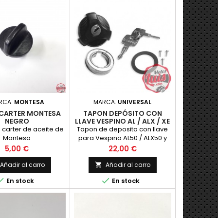
RCA:
MONTESA
MARCA:
UNIVERSAL
CARTER MONTESA
TAPON DEPÓSITO CON
NEGRO
LLAVE VESPINO AL / ALX / XE
/ MOBYLETTE
 carter de aceite de
Tapon de deposito con llave
Montesa
para Vespino AL50 / ALX50 y
AXE50, Mobylette, Peugeot y
Precio
Precio
5,00 €
22,00 €
Piaggio CIAO
Añadir al carro
Añadir al carro



En stock
En stock