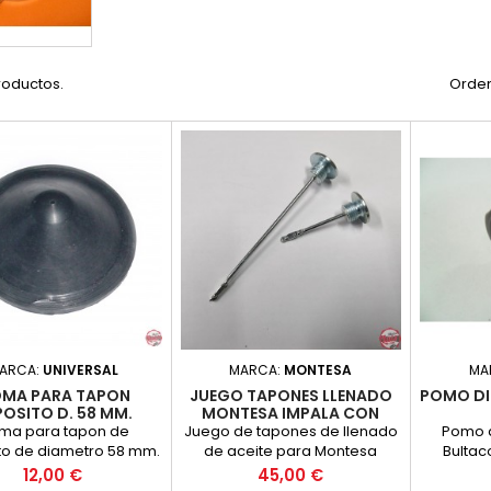
roductos.
Orden
ARCA:
UNIVERSAL
MARCA:
MONTESA
MA
MA PARA TAPON
JUEGO TAPONES LLENADO
POMO DI
OSITO D. 58 MM.
MONTESA IMPALA CON
NIVEL
ma para tapon de
Juego de tapones de llenado
Pomo d
to de diametro 58 mm.
de aceite para Montesa
Bultac
Conica.
Impala
modelos 
Precio
Precio
12,00 €
45,00 €