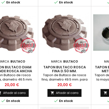


En stock
En stock
MARCA:
BULTACO
MARCA:
BULTACO
MA
ON BULTACO DIAM
TAPON BULTACO ROSCA
TAPON 
NDE ROSCA ANCHA
FINA D.50 MM.
MET
n Bultaco de rosca
Tapon de Bultaco de rosca
Tapon de
, diametro 46.5 mm.
fina, diametro 49.5 mm. para
la mayo
epositos de plastico.
depositos con rosca metalica
Bul
Precio
Precio
20,00 €
20,00 €
pa, Pursang...&lt;/p
Añadir al carro
Añadir al carro





En stock
En stock