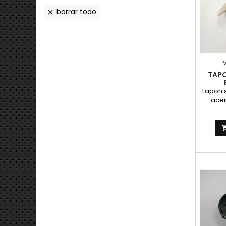
borrar todo

TAPO
Tapon s
acei
Bul