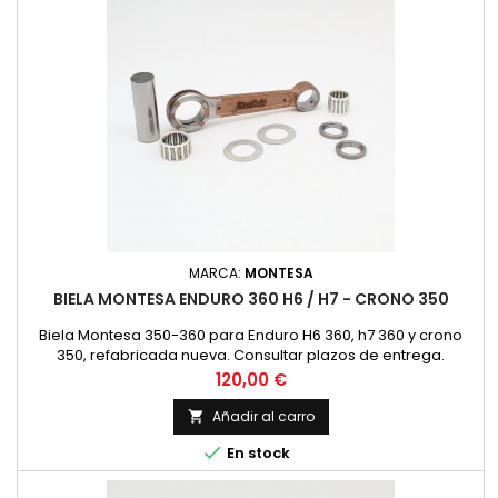
MARCA:
MONTESA
BIELA MONTESA ENDURO 360 H6 / H7 - CRONO 350
Biela Montesa 350-360 para Enduro H6 360, h7 360 y crono
350, refabricada nueva. Consultar plazos de entrega.
Precio
120,00 €
Añadir al carro


En stock