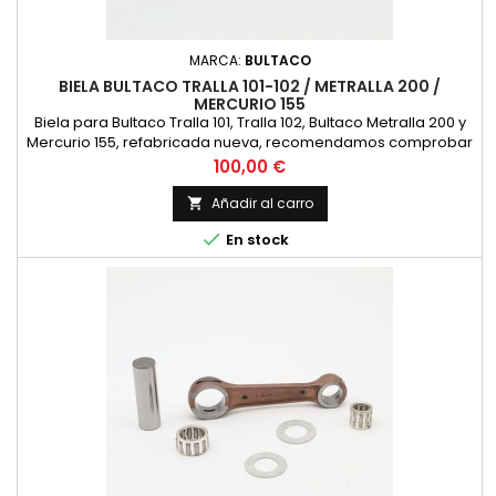
MARCA:
BULTACO
BIELA BULTACO TRALLA 101-102 / METRALLA 200 /
MERCURIO 155
Biela para Bultaco Tralla 101, Tralla 102, Bultaco Metralla 200 y
Mercurio 155, refabricada nueva, recomendamos comprobar
las siguientes dimensiones con la biela existente. Diametro
Precio
100,00 €
superior 20 mm. Diametro interior 26 mm. Distancia entre
centros 116 mm. Bulon de 18 mm. de diametro en sus
Añadir al carro

extremos, 20 en el centro y 48 mm. de longitud. Anchura...

En stock