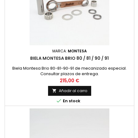
MARCA:
MONTESA
BIELA MONTESA BRIO 80 / 81 / 90 / 91
Biela Montesa Brio 80-81-90-91 de mecanizado especial.
Consultar plazos de entrega.
Precio
215,00 €
Añadir al carro


En stock