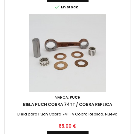

En stock
MARCA:
PUCH
BIELA PUCH COBRA 74TT / COBRA REPLICA
Biela para Puch Cobra 74TT y Cobra Replica. Nueva
Precio
65,00 €