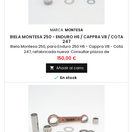
MARCA:
MONTESA
BIELA MONTESA 250 - ENDURO H6 / CAPPRA VB / COTA
247
Biela Montesa 250, para Enduro 250 H6 - Cappra VB - Cota
247, refabricada nueva. Consultar plazos de
Precio
150,00 €
Añadir al carro


En stock