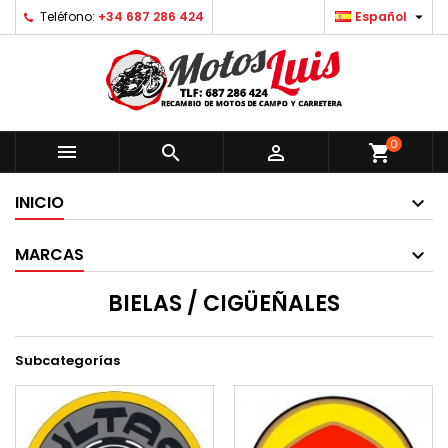

Teléfono:
+34 687 286 424
Español
0



shopping_cart
INICIO
MARCAS
BIELAS / CIGÜEÑALES
Subcategorías