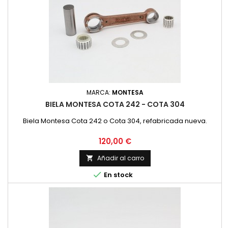
MARCA:
MONTESA
BIELA MONTESA COTA 242 - COTA 304
Biela Montesa Cota 242 o Cota 304, refabricada nueva.
Precio
120,00 €
Añadir al carro


En stock