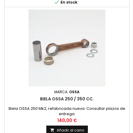

En stock
MARCA:
OSSA
BIELA OSSA 250 / 350 CC.
Biela OSSA 250 Mk2, refabricada nueva. Consultar plazos de
entrega.
Precio
140,00 €
Añadir al carro
