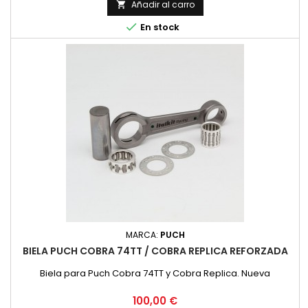
Añadir al carro


En stock
MARCA:
PUCH
BIELA PUCH COBRA 74TT / COBRA REPLICA REFORZADA
Biela para Puch Cobra 74TT y Cobra Replica. Nueva
Precio
100,00 €