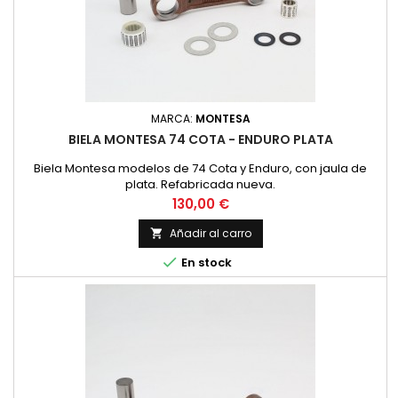
MARCA:
MONTESA
BIELA MONTESA 74 COTA - ENDURO PLATA
Biela Montesa modelos de 74 Cota y Enduro, con jaula de
plata. Refabricada nueva.
Precio
130,00 €
Añadir al carro


En stock