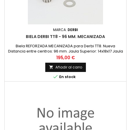
MARCA:
DERBI
BIELA DERBI TT8 - 96 MM. MECANIZADA
Biela REFORZADA MECANIZADA para Derbi TT8. Nueva
Distancia entre centros: 96 mm. Jaula Superior: 14x18x17 Jaula
Inferior: 18x24x15 Medida Bulon Cigueñal: 18x48,6 Diametro
Precio
195,00 €
Superior 18 Diametro Interior 24
Añadir al carro


En stock