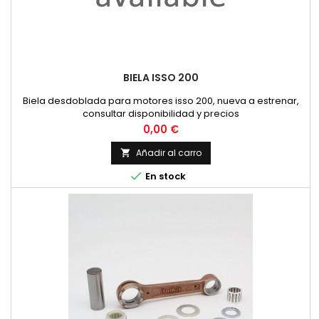
BIELA ISSO 200
Biela desdoblada para motores isso 200, nueva a estrenar,
consultar disponibilidad y precios
Precio
0,00 €
Añadir al carro


En stock