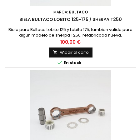
MARCA:
BULTACO
BIELA BULTACO LOBITO 125-175 / SHERPA T250
Biela para Bultaco Lobito 125 y Lobito 175, tambien valida para
algun modelo de sherpa T250, refabricada nueva,
recomendamos comprobar las siguientes dimensiones con
Precio
100,00 €
la biela existente. Diametro superior 20 mm. Diametro interior
26 mm. Distancia entre centros 116 mm. Bulon de 18 mm. de
Añadir al carro

diametro en sus extremos, 20 en el centro y 48 mm. de

En stock
longitud....