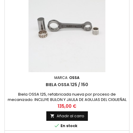
MARCA:
OSSA
BIELA OSSA 125 / 150
Biela OSSA 125, refabricada nueva por proceso de
mecanizado. INCLUYE BULON Y JAULA DE AGUJAS DEL CIGUEÑAL
Distancia entre centros: 100 mm Diametro superior: 18 mm.
Precio
135,00 €
Diametro inferior: 26 mm. Bulon D.xL : 20.20x34 mm. Jaula
superior: 14x18x17 Jaula inferior: 20x26x14
Añadir al carro


En stock