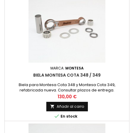
MARCA:
MONTESA
BIELA MONTESA COTA 348 / 349
Biela para Montesa Cota 348 y Montesa Cota 349,
refabricada nueva. Consultar plazos de entrega.
Precio
130,00 €
Añadir al carro


En stock