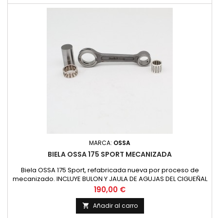
MARCA:
OSSA
BIELA OSSA 175 SPORT MECANIZADA
Biela OSSA 175 Sport, refabricada nueva por proceso de
mecanizado. INCLUYE BULON Y JAULA DE AGUJAS DEL CIGUEÑAL
Distancia entre centros: 108 mm Diametro superior: 20 mm.
Precio
190,00 €
Diametro inferior: 28 mm. Bulon D.xL : 22.15 x 50 mm. Jaula
superior: 16x20x20 Jaula inferior: 22x28x13
Añadir al carro
