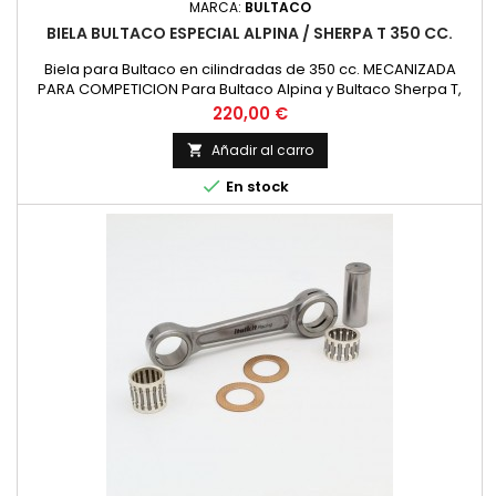
MARCA:
BULTACO
BIELA BULTACO ESPECIAL ALPINA / SHERPA T 350 CC.
Biela para Bultaco en cilindradas de 350 cc. MECANIZADA
PARA COMPETICION Para Bultaco Alpina y Bultaco Sherpa T,
refabricada nueva, recomendamos comprobar las
Precio
220,00 €
siguientes dimensiones con la biela existente. Diametro
superior 24 mm. Diametro interior 26 mm. Distancia entre
Añadir al carro

centros 116 mm. Bulon de 20 mm. de diametro y 48 mm. de

En stock
longitud. Anchura...