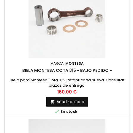
MARCA:
MONTESA
BIELA MONTESA COTA 315 - BAJO PEDIDO -
Biela para Montesa Cota 315. Refabricada nueva. Consultar
plazos de entrega.
Precio
160,00 €
Añadir al carro


En stock