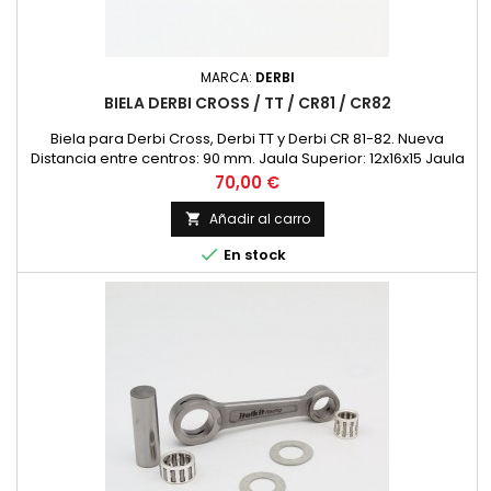
MARCA:
DERBI
BIELA DERBI CROSS / TT / CR81 / CR82
Biela para Derbi Cross, Derbi TT y Derbi CR 81-82. Nueva
Distancia entre centros: 90 mm. Jaula Superior: 12x16x15 Jaula
Inferior: 16x22x12 Medida Bulon Cigueñal: 16x51 Diametro
Precio
70,00 €
Superior 16 Diametro Interior 22
Añadir al carro


En stock