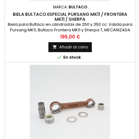
MARCA:
BULTACO
BIELA BULTACO ESPECIAL PURSANG MK11 / FRONTERA
MK11 / SHERPA
Biela para Bultaco en cilindradas de 250 y 350 cc. Valida para
Pursang MK11, Bultaco Frontera MK11 y Sherpa T, MECANIZADA
PARA COMPETICION, refabricada nueva, recomendamos
Precio
195,00 €
comprobar las siguientes dimensiones con la biela existente.
Diametro superior 24 mm. Diametro interior 30 mm. Distancia
Añadir al carro

entre centros 116 mm. Bulon de 24 mm. de diametro y 56

En stock
mm....