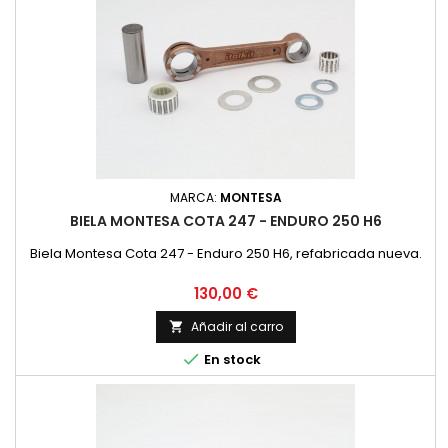
MARCA:
MONTESA
BIELA MONTESA COTA 247 - ENDURO 250 H6
Biela Montesa Cota 247 - Enduro 250 H6, refabricada nueva.
Precio
130,00 €
Añadir al carro


En stock