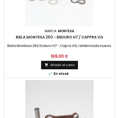
MARCA:
MONTESA
BIELA MONTESA 250 - ENDURO H7 / CAPPRA VG
Biela Montesa 250 Enduro H7 - Capra VG, refabricada nueva.
Precio
169,00 €
Añadir al carro


En stock