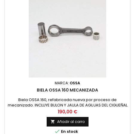
MARCA:
OSSA
BIELA OSSA 160 MECANIZADA
Biela OSSA 160, refabricada nueva por proceso de
mecanizado. INCLUYE BULON Y JAULA DE AGUJAS DEL CIGUEÑAL
Distancia entre centros: 108 mm Diametro superior: 20 mm.
Precio
190,00 €
Diametro inferior: 28 mm. Bulon D.xL : 13/17 x 22.15 mm. Jaula
superior: 16x20x20 Jaula inferior: 22x28x13
Añadir al carro


En stock