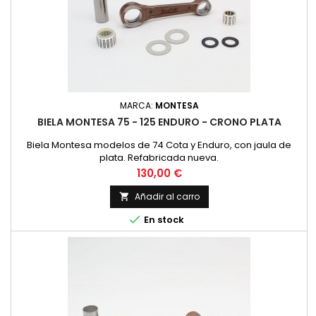
MARCA:
MONTESA
BIELA MONTESA 75 - 125 ENDURO - CRONO PLATA
Biela Montesa modelos de 74 Cota y Enduro, con jaula de
plata. Refabricada nueva.
Precio
130,00 €
Añadir al carro


En stock