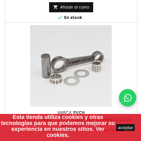
Añadir al carro


En stock
MARCA:
PUCH
Esta tienda utiliza
cookies
y otras
BIELA PUCH COBRA 74TT / COBRA REPLICA REFORZADA
tecnologías para que podamos mejorar su
ANCHO 12
aceptar
experiencia en nuestros sitios.
Ver
Biela para Puch Cobra 74TT y Cobra Replica. Nueva
cookies.