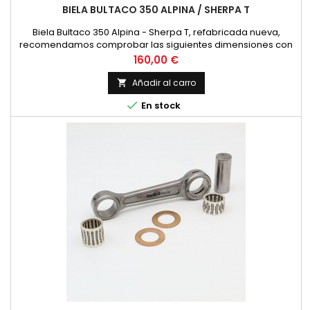
BIELA BULTACO 350 ALPINA / SHERPA T
Biela Bultaco 350 Alpina - Sherpa T, refabricada nueva,
recomendamos comprobar las siguientes dimensiones con
la biela existente. Diametro superior 24 mm. Diametro interior
Precio
160,00 €
26 mm. Distancia entre centros 116 mm. Bulon de 20 mm. de
diametro y 48 mm. de longitud. Anchura Inferior 17 mm. Jaula
Añadir al carro

Superior 20x24x24 mm. Jaula Inferior 20x26x17 mm.

En stock