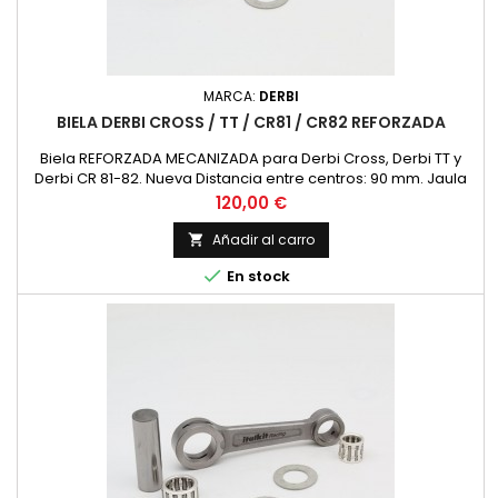
MARCA:
DERBI
BIELA DERBI CROSS / TT / CR81 / CR82 REFORZADA
Biela REFORZADA MECANIZADA para Derbi Cross, Derbi TT y
Derbi CR 81-82. Nueva Distancia entre centros: 90 mm. Jaula
Superior: 12x16x15 Jaula Inferior: 16x22x12 Medida Bulon
Precio
120,00 €
Cigueñal: 16x51 Diametro Superior 16 Diametro Interior 22
Añadir al carro


En stock