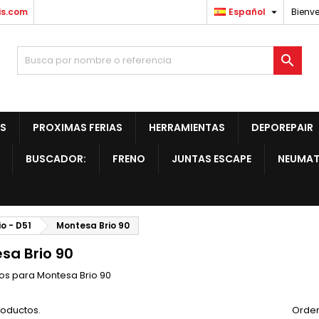

is.com
Español
Bienve

S
PROXIMAS FERIAS
HERRAMIENTAS
DEPOREPAIR
BUSCADOR:
FRENO
JUNTAS ESCAPE
NEUMAT
io - D51
Montesa Brio 90
sa Brio 90
s para Montesa Brio 90
roductos.
Orden