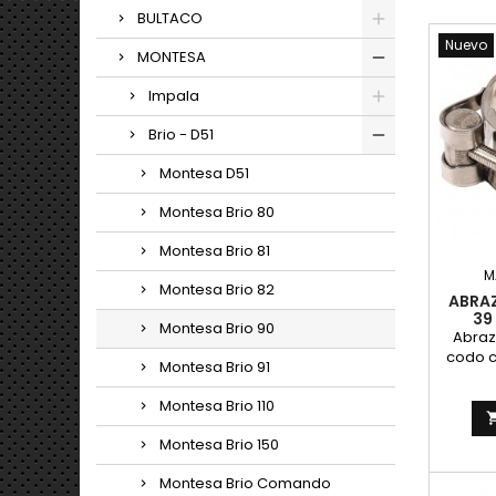
BULTACO
Nuevo
MONTESA
Impala
Brio - D51
Montesa D51
Montesa Brio 80
Montesa Brio 81
M
Montesa Brio 82
ABRAZ
39
Montesa Brio 90
Abraz
codo c
Montesa Brio 91
diamet
Valid
Montesa Brio 110
mo
cili
Montesa Brio 150
Fa
ino
Montesa Brio Comando