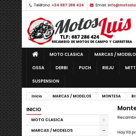
Teléfono:
+34 687 286 424
Email:
info@motoslu
MOTO CLASICA
MARCAS / MODELO
OSSA
DERBI
PUCH
RIEJU
MITT
SUSPENSION
Inicio
MARCAS / MODELOS
MONTESA
Br
Monte
INICIO
Recambio
MOTO CLASICA
MARCAS / MODELOS
Hay 113 p