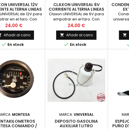
ON UNIVERSAL 12V
CLAXON UNIVERSAL 6V
CONDEN
NTE ALTERNA LINEAS
CORRIENTE ALTERNA LINEAS
EX
CROMADO
CROMADO
UNIVERSAL de 12V para
Claxon UNIVERSAL de 6V para
Cond
trar en el faro. Con
empotrar en el faro. Con
univers
racion tipo "Lineas
decoracion tipo "Lineas
cual
Precio
Precio
24,00 €
24,00 €
alelas" en acabado
paralelas" en acabado
encendi
MADO. Valido para
CROMADO. Valido para
coloca 
Añadir al carro
Añadir al carro



esa impala, Bultaco
Montesa impala, Bultaco
motor


En stock
En stock
urio, OSSA y otras.
mercurio, OSSA y otras.
instalac
ciona a 6 voltios en
Funciona a 6 voltios en
contr
te alterna (para motos
corriente alterna (para motos
cond
n bateria). nuevo
sin bateria). nuevo
eficien
puede au
los gra
sencillo
rá
MARCA:
MONTESA
MARCA:
UNIVERSAL
MA
ENTAKILOMETROS
DEPOSITO GASOLINA
ESPEJ
TESA COMANDO /
AUXILIAR 1 LITRO
PUÑO D