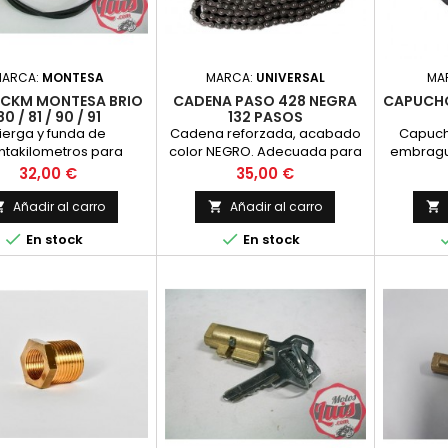
MARCA:
MONTESA
MARCA:
UNIVERSAL
MA
 CKM MONTESA BRIO
CADENA PASO 428 NEGRA
CAPUCHO
80 / 81 / 90 / 91
132 PASOS
ierga y funda de
Cadena reforzada, acabado
Capuch
ntakilometros para
color NEGRO. Adecuada para
embragu
 Brio para reenvios en
aplicaciones
Precio
Precio
32,00 €
35,00 €
ueda trasera. NUEVA
especificas:motocross, trial, e
Añadir al carro
Añadir al carro





En stock
En stock