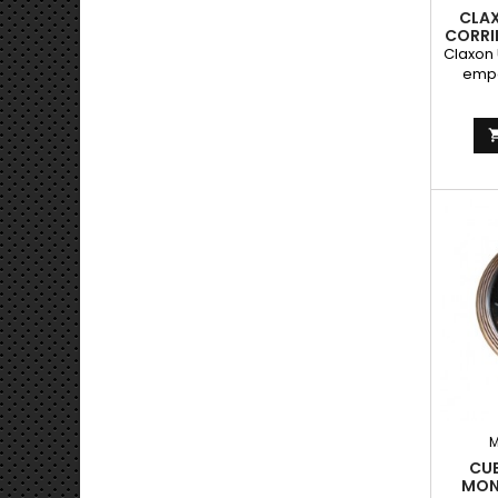
CLAX
CORRIE
Claxon 
empo
deco
par
CRO
Mont
merc
Fun
corrien
si
CU
MON