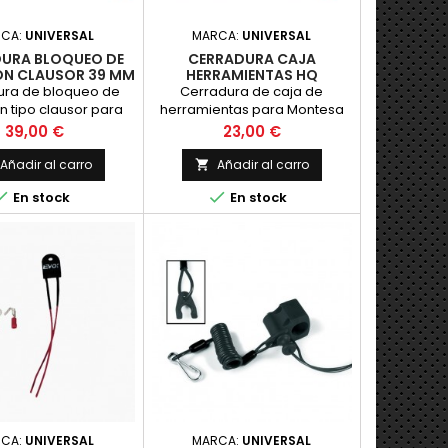
RCA:
UNIVERSAL
MARCA:
UNIVERSAL
URA BLOQUEO DE
CERRADURA CAJA
ON CLAUSOR 39 MM
HERRAMIENTAS HQ
(LARGA)
ura de bloqueo de
Cerradura de caja de
n tipo clausor para
herramientas para Montesa
o, Montesa, OSSA y
Bultaco y OSSA. Marca
Precio
Precio
39,00 €
23,00 €
rgo de 39 mm total,
Neimann, de la mejor calidad
 para otras motos.
Añadir al carro
Añadir al carro

lmente montado en


En stock
En stock
s modelos donde la
 se extrae de la pipa
cion y se coloca en
 ubicacion para
rdarla. NUEVA
RCA:
UNIVERSAL
MARCA:
UNIVERSAL