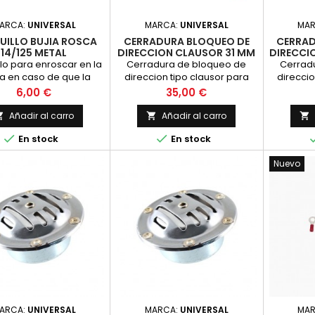
ARCA:
UNIVERSAL
MARCA:
UNIVERSAL
MA
UILLO BUJIA ROSCA
CERRADURA BLOQUEO DE
CERRAD
14/125 METAL
DIRECCION CLAUSOR 31 MM
DIRECCI
(CORTA)
lo para enroscar en la
Cerradura de bloqueo de
Cerrad
ta en caso de que la
direccion tipo clausor para
direccio
 de la bujia se haya
Bultaco, Montesa, OSSA y
Bultac
Precio
Precio
6,00 €
35,00 €
 de rosca, fabricado
Puch, largo de 31 mm
Puch, la
en Laton.
valido
Añadir al carro
Añadir al carro



Habitua


En stock
En stock
aquello
cerradura
Nuevo
de direc
otra
gua
ARCA:
UNIVERSAL
MARCA:
UNIVERSAL
MA