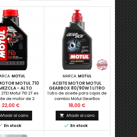
ARCA:
MOTUL
MARCA:
MOTUL
 MOTOR MOTUL 710
ACEITE MOTOR MOTUL
 MEZCLA - ALTO
GEARBOX 80/90W 1 LITRO
ENDIMIENTO
 2TEl Motul 710 2T es
1 Litro de aceite para cajas de
ite de motor de 2
cambio Motul GearBox
de alto rendimiento
80/90W Mineral
Precio
Precio
22,00 €
18,00 €
componentes de
ster de alta calidad
Añadir al carro
Añadir al carro

s m&aacute;s altas


En stock
En stock
as en las carreras y
rretera en todos los