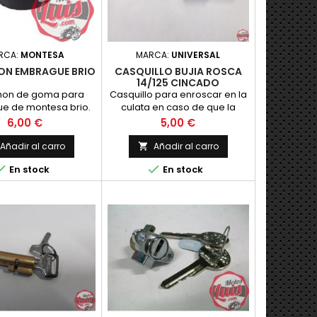
RCA:
MONTESA
MARCA:
UNIVERSAL
N EMBRAGUE BRIO
CASQUILLO BUJIA ROSCA
14/125 CINCADO
on de goma para
Casquillo para enroscar en la
e de montesa brio.
culata en caso de que la
Nuevo
rosca de la bujia se haya
Precio
Precio
6,00 €
5,00 €
pasado de rosca.
Añadir al carro
Añadir al carro



En stock
En stock