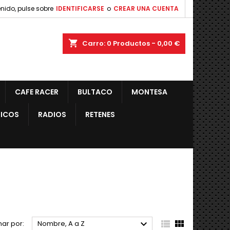
nido, pulse sobre
IDENTIFICARSE
o
CREAR UNA CUENTA
shopping_cart
Carro:
0
Productos - 0,00 €
CAFE RACER
BULTACO
MONTESA
ICOS
RADIOS
RETENES



ar por:
Nombre, A a Z