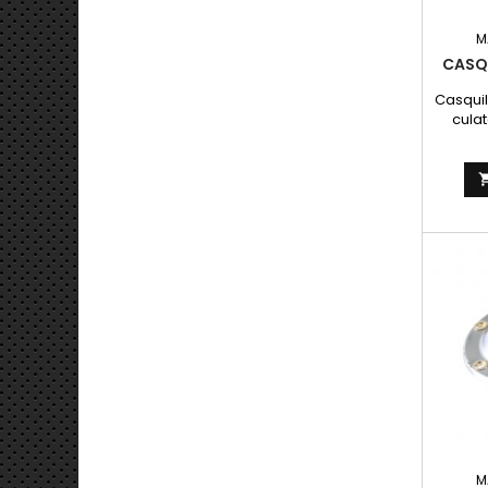
M
CASQ
Casquil
cula
rosca
pasado
M