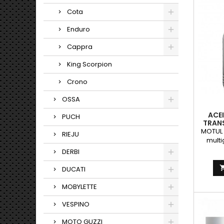
hexagon
Cota
Enduro
Cappra
King Scorpion
Crono
OSSA
ACE
PUCH
TRANS
MOTUL 
RIEJU
multi
engran
DERBI
m&aa
DUCATI
lubric
MOBYLETTE
d
C
VESPINO
recom
YA
MOTO GUZZI