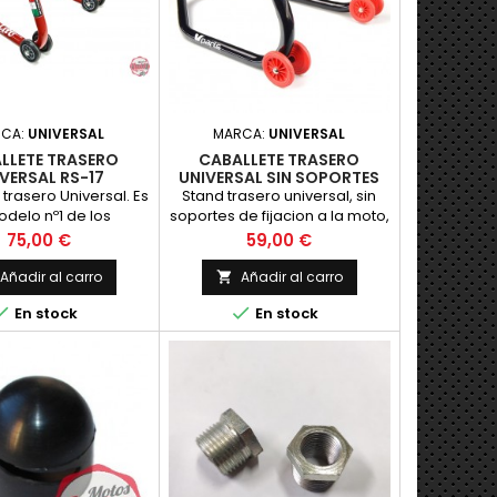
RCA:
UNIVERSAL
MARCA:
UNIVERSAL
LLETE TRASERO
CABALLETE TRASERO
VERSAL RS-17
UNIVERSAL SIN SOPORTES
trasero Universal. Es
Stand trasero universal, sin
odelo nº1 de los
soportes de fijacion a la moto,
s Bike Lift, gracias a
para clasicas recomendamos
Precio
Precio
75,00 €
59,00 €
su gran esta
adaptadores en "L" para
levantar la moto por el
Añadir al carro
Añadir al carro

basculantel Color: negro


En stock
En stock