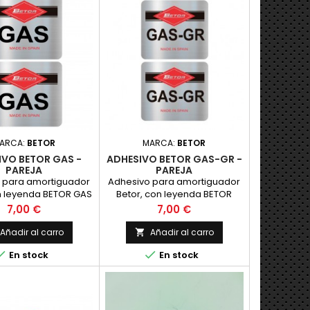
 de 2 tiempos con
cci&oacute;n o
dor. Adecuado para
aci&oacute;n mixta y
 Compatible con los
modernos...
ARCA:
BETOR
MARCA:
BETOR
IVO BETOR GAS -
ADHESIVO BETOR GAS-GR -
PAREJA
PAREJA
 para amortiguador
Adhesivo para amortiguador
n leyenda BETOR GAS
Betor, con leyenda BETOR
o en vinilo plateado
GAS-GR realizado en vinilo
Precio
Precio
7,00 €
7,00 €
presion, como el
plateado con impresion,
. PRECIO POR PAREJA
como el original. PRECIO POR
Añadir al carro
Añadir al carro

PAREJA


En stock
En stock