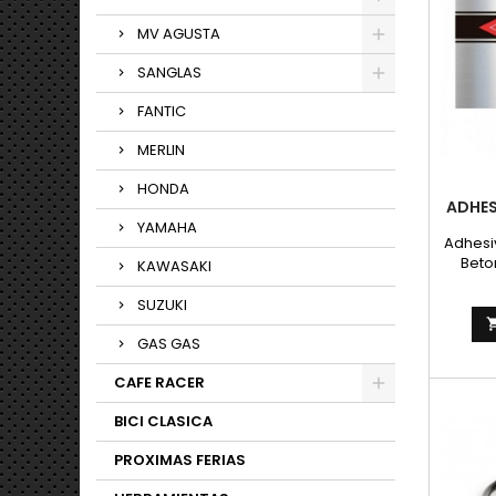
transmi
/ NORM
MV AGUSTA
30VE
SANGLAS
Per
marc
FANTIC
MERLIN
HONDA
ADHES
YAMAHA
Adhesi
Betor
KAWASAKI
plat
como e
SUZUKI
GAS GAS
CAFE RACER
BICI CLASICA
PROXIMAS FERIAS