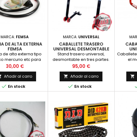
MARCA:
FEMSA
MARCA:
UNIVERSAL
MA
A DE ALTA EXTERNA
CABALLETE TRASERO
CABA
FEMSA
UNIVERSAL DESMONTABLE
UNI
CON SOPORTES
 de alta externa tipo
Stand trasero universal,
Caballete 
co mercurio etc para
desmontable en tres partes.
el m
ma femsa, compatible
Se entrega con adaptadores
caballete
Precio
Precio
30,00 €
95,00 €
on cualquier enc
de goma en L Montaje rápido
y fácil
Añadir al carro
Añadir al carro





En stock
En stock