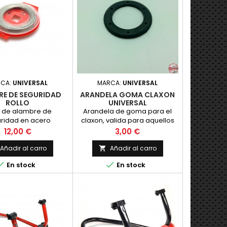
RCA:
UNIVERSAL
MARCA:
UNIVERSAL
RE DE SEGURIDAD
ARANDELA GOMA CLAXON
ROLLO
UNIVERSAL
o de alambre de
Arandela de goma para el
ridad en acero
claxon, valida para aquellos
e, imprescindible en
modelos que el claxon se
Precio
Precio
12,00 €
3,00 €
 de competicion,
empotra en el faro
30 metros y diametro
Añadir al carro
Añadir al carro

0.8 mm.


En stock
En stock