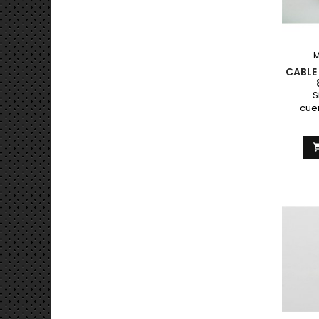
CABLE
S
cue
Montesa
la r