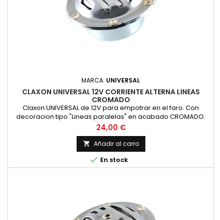
MARCA:
UNIVERSAL
CLAXON UNIVERSAL 12V CORRIENTE ALTERNA LINEAS
CROMADO
Claxon UNIVERSAL de 12V para empotrar en el faro. Con
decoracion tipo "Lineas paralelas" en acabado CROMADO.
Valido para Montesa impala, Bultaco mercurio, OSSA y otras.
Precio
24,00 €
Funciona a 6 voltios en corriente alterna (para motos sin
bateria). nuevo
Añadir al carro


En stock