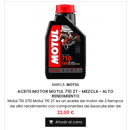
MARCA:
MOTUL
ACEITE MOTOR MOTUL 710 2T - MEZCLA - ALTO
RENDIMIENTO
Motul 710 2TEl Motul 710 2T es un aceite de motor de 2 tiempos
de alto rendimiento con componentes de &eacute;ster de
alta calidad para las m&aacute;s altas exigencias en las
Precio
22,00 €
carreras y en la carretera en todos los motores de 2 tiempos
con inyecci&oacute;n o carburador. Adecuado para la
Añadir al carro

lubricaci&oacute;n mixta y separada. Compatible con los