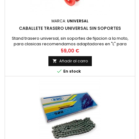
MARCA:
UNIVERSAL
CABALLETE TRASERO UNIVERSAL SIN SOPORTES
Stand trasero universal, sin soportes de fijacion a la moto,
para clasicas recomendamos adaptadores en "L" para
levantar la moto por el basculantel Color: negro
Precio
59,00 €
Añadir al carro


En stock