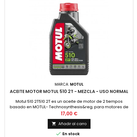
MARCA:
MOTUL
ACEITE MOTOR MOTUL 510 2T - MEZCLA - USO NORMAL
Motul 510 2T510 2T es un aceite de motor de 2 tiempos
basado en MOTUL- Technosynthesis&reg; para motores de
moto modernos de 2T para esfuerzos normales en el uso
Precio
17,00 €
diario en todos los motores de 2 tiempos con
inyecci&oacute;n o carburador. Adecuado para la
Añadir al carro

lubricaci&oacute;n mixta y separada. Compatible con los

En stock
modernos sistemas de postratamiento de gases...