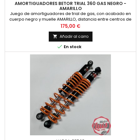
AMORTIGUADORES BETOR TRIAL 360 GAS NEGRO -
AMARILLO
Juego de amortiguadores de trial de gas, con acabado en
cuerpo negro y muelle AMARILLO, distancia entre centros de
36 cm., validos por ejemplo para OSSA TR-80 350 (version
Precio
175,00 €
AMARILLA) aunque son adaptables a cualquier modelo al que
le sirva la longitud.
Añadir al carro


En stock