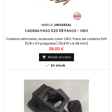
MARCA:
UNIVERSAL
CADENA PASO 520 118 PASOS - ORO
Cadena reforzada, acabado color ORO. Paso de cadena 520
(5/8 x 1/4 pulgadas) (15,875 x 6,48 mm)
Precio
39,00 €
Añadir al carro


En stock