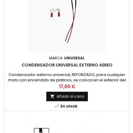
MARCA:
UNIVERSAL
CONDENSADOR UNIVERSAL EXTERNO AEREO
Condensador externo universal, REFORZADO, para cualquier
moto con encendido de platinos, se coloca en el exterior del
motor. Después de la instalación, es fundamental controlar el
Precio
17,00 €
calado. El condensador es más eficiente que el original y
puede aumentar ligeramente los grados. El montaje es
Añadir al carro

sencillo gracias al conector rápido doble...

En stock