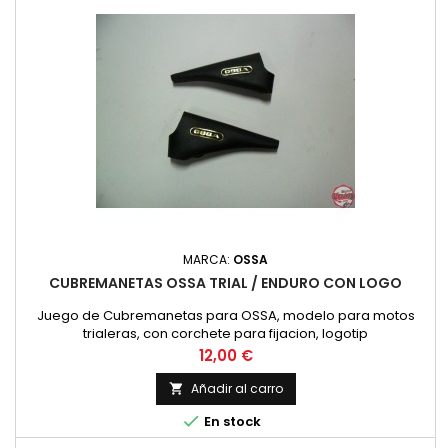
MARCA:
OSSA
CUBREMANETAS OSSA TRIAL / ENDURO CON LOGO
Juego de Cubremanetas para OSSA, modelo para motos
trialeras, con corchete para fijacion, logotip
Precio
12,00 €
Añadir al carro


En stock