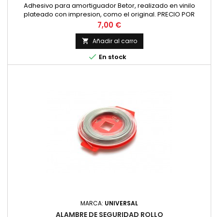
Adhesivo para amortiguador Betor, realizado en vinilo
plateado con impresion, como el original. PRECIO POR
PAREJA
Precio
7,00 €
Añadir al carro


En stock
MARCA:
UNIVERSAL
ALAMBRE DE SEGURIDAD ROLLO