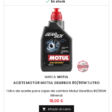

En stock
modernos...
MARCA:
MOTUL
ACEITE MOTOR MOTUL GEARBOX 80/90W 1 LITRO
1 Litro de aceite para cajas de cambio Motul GearBox 80/90W
Mineral
Precio
18,00 €
Añadir al carro
