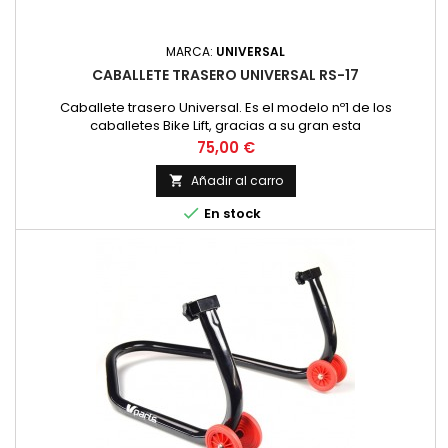
MARCA:
UNIVERSAL
CABALLETE TRASERO UNIVERSAL RS-17
Caballete trasero Universal. Es el modelo nº1 de los
caballetes Bike Lift, gracias a su gran esta
Precio
75,00 €
Añadir al carro


En stock