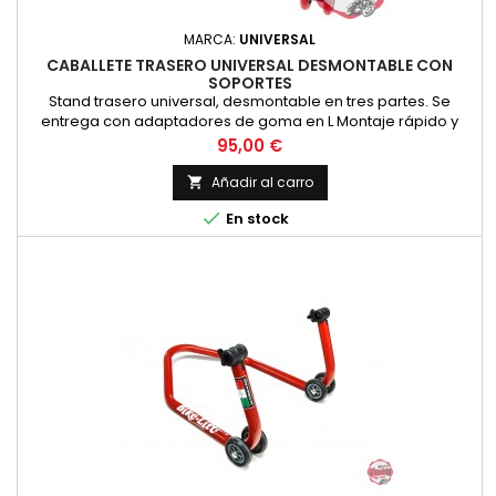
MARCA:
UNIVERSAL
CABALLETE TRASERO UNIVERSAL DESMONTABLE CON
SOPORTES
Stand trasero universal, desmontable en tres partes. Se
entrega con adaptadores de goma en L Montaje rápido y
fácil
Precio
95,00 €
Añadir al carro


En stock