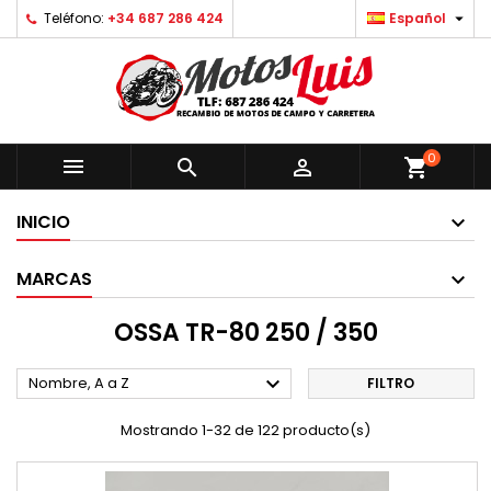

Teléfono:
+34 687 286 424
Español
0



shopping_cart
INICIO
MARCAS
OSSA TR-80 250 / 350

Nombre, A a Z
FILTRO
Mostrando 1-32 de 122 producto(s)