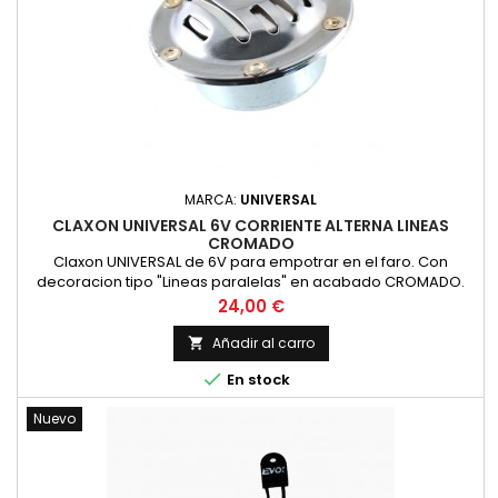
MARCA:
UNIVERSAL
CLAXON UNIVERSAL 6V CORRIENTE ALTERNA LINEAS
CROMADO
Claxon UNIVERSAL de 6V para empotrar en el faro. Con
decoracion tipo "Lineas paralelas" en acabado CROMADO.
Valido para Montesa impala, Bultaco mercurio, OSSA y otras.
Precio
24,00 €
Funciona a 6 voltios en corriente alterna (para motos sin
bateria). nuevo
Añadir al carro


En stock
Nuevo