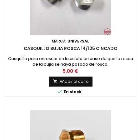
MARCA:
UNIVERSAL
CASQUILLO BUJIA ROSCA 14/125 CINCADO
Casquillo para enroscar en la culata en caso de que la rosca
de la bujia se haya pasado de rosca.
Precio
5,00 €
Añadir al carro


En stock