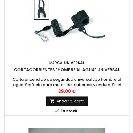
MARCA:
UNIVERSAL
CORTACORRIENTES "HOMBRE AL AGUA" UNIVERSAL
Corta encendido de seguridad universal tipo hombre al
agua. Perfecto para motos de trial, cross y enduro. En el
momento que el pasador se extrae corta la corriente y se
Precio
39,00 €
para la moto. Fácil instalación Ligero y ergonómico Ideal para
monturas Off road o acuáticas Interruptor abierto con clip
Añadir al carro

insertado Interruptor cerrado con el...

En stock