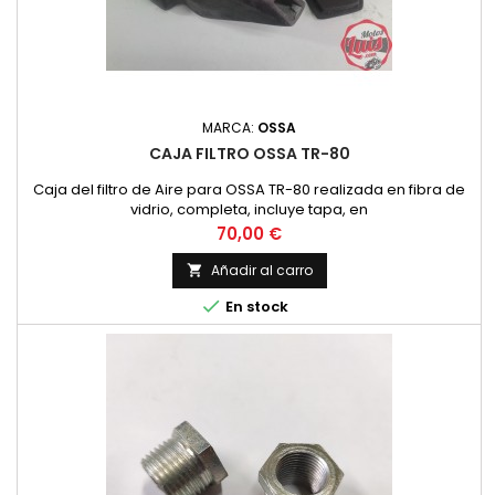
MARCA:
OSSA
CAJA FILTRO OSSA TR-80
Caja del filtro de Aire para OSSA TR-80 realizada en fibra de
vidrio, completa, incluye tapa, en
Precio
70,00 €
Añadir al carro


En stock