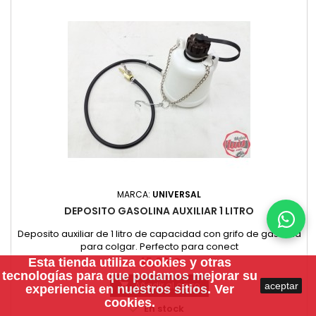
MARCA:
UNIVERSAL
DEPOSITO GASOLINA AUXILIAR 1 LITRO
Deposito auxiliar de 1 litro de capacidad con grifo de gasolina
para colgar. Perfecto para conect
Precio
45,00 €
Esta tienda utiliza
cookies
y otras
tecnologías para que podamos mejorar su
Añadir al carro
aceptar

experiencia en nuestros sitios.
Ver
cookies.

En stock