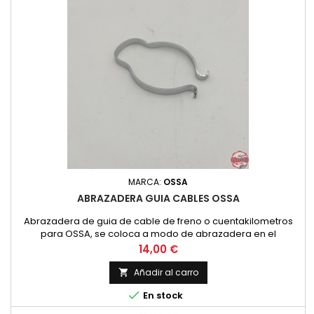
MARCA:
OSSA
ABRAZADERA GUIA CABLES OSSA
Abrazadera de guia de cable de freno o cuentakilometros
para OSSA, se coloca a modo de abrazadera en el
guardapolvos de la suspension y permite que los cables no
Precio
14,00 €
se giren ni se introduzcan en la rueda.
Añadir al carro


En stock