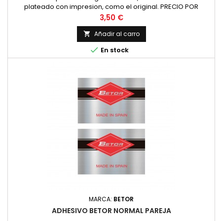
plateado con impresion, como el original. PRECIO POR
UNIDAD
Precio
3,50 €
Añadir al carro


En stock
MARCA:
BETOR
ADHESIVO BETOR NORMAL PAREJA