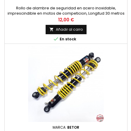
Rollo de alambre de seguridad en acero inoxidable,
imprescindible en motos de competicion, Longitud 30 metros
y diametro 0.8 mm.
Precio
12,00 €
Añadir al carro


En stock
MARCA:
BETOR