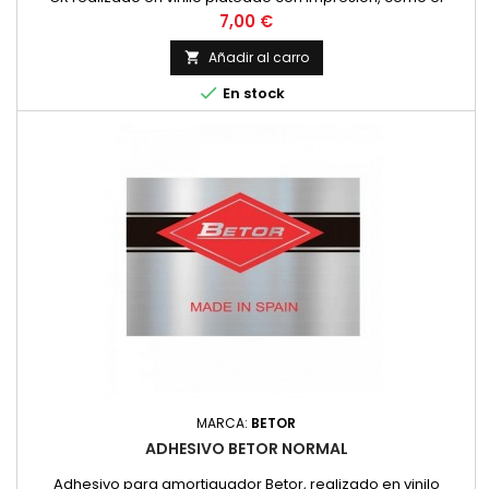
original. PRECIO POR PAREJA
Precio
7,00 €
Añadir al carro


En stock
MARCA:
BETOR
ADHESIVO BETOR NORMAL
Adhesivo para amortiguador Betor, realizado en vinilo