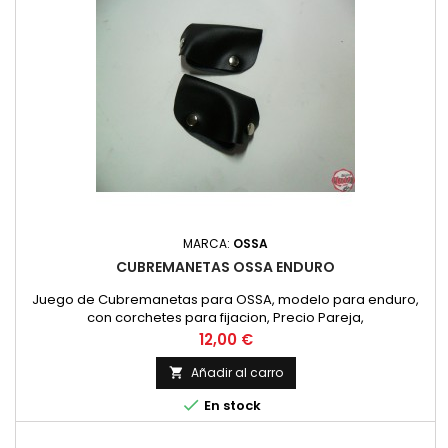
MARCA:
OSSA
CUBREMANETAS OSSA ENDURO
Juego de Cubremanetas para OSSA, modelo para enduro,
con corchetes para fijacion, Precio Pareja,
Precio
12,00 €
Añadir al carro


En stock