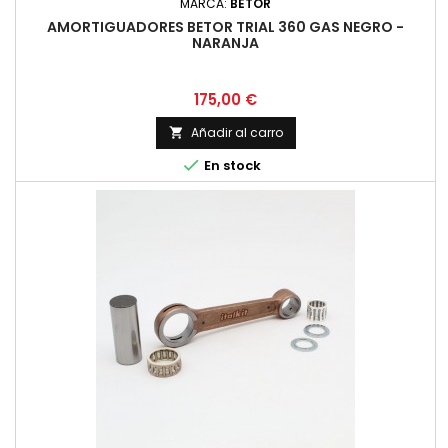
MARCA:
BETOR
AMORTIGUADORES BETOR TRIAL 360 GAS NEGRO -
NARANJA
Precio
175,00 €
Añadir al carro


En stock