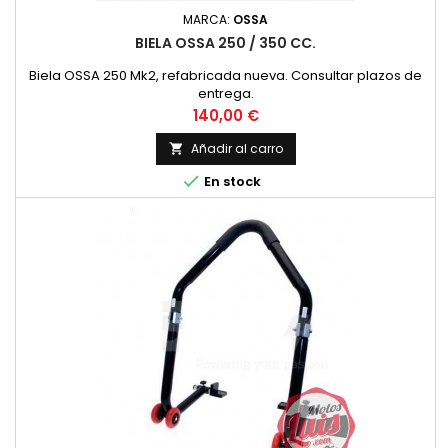
MARCA:
OSSA
BIELA OSSA 250 / 350 CC.
Biela OSSA 250 Mk2, refabricada nueva. Consultar plazos de
entrega.
Precio
140,00 €
Añadir al carro


En stock