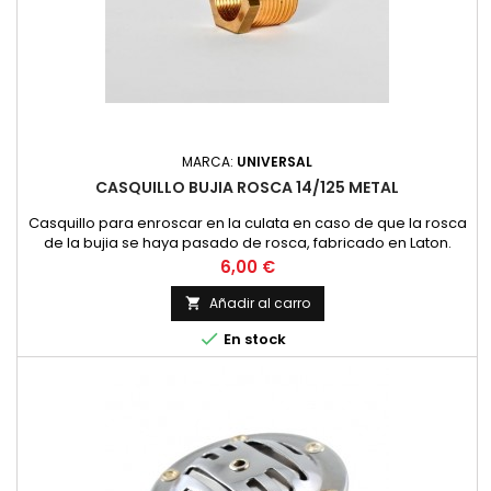
MARCA:
UNIVERSAL
CASQUILLO BUJIA ROSCA 14/125 METAL
Casquillo para enroscar en la culata en caso de que la rosca
de la bujia se haya pasado de rosca, fabricado en Laton.
Precio
6,00 €
Añadir al carro


En stock