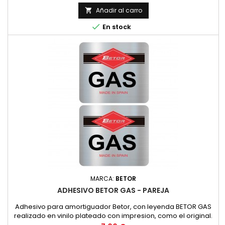
lubricante de viscosidad SAE 10W40 y API GL4. (HONDA,
YAMAHA, SUZUKI, KAWASAKI, ETC.).Asimismo, es
Añadir al carro

recomendable su uso en todos los grupos de finales de

En stock
ciclomotores y scooters con...
MARCA:
BETOR
ADHESIVO BETOR GAS - PAREJA
Adhesivo para amortiguador Betor, con leyenda BETOR GAS
realizado en vinilo plateado con impresion, como el original.
PRECIO POR PAREJA