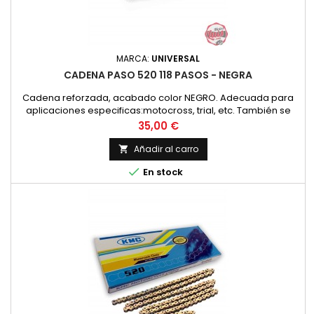
MARCA:
UNIVERSAL
CADENA PASO 520 118 PASOS - NEGRA
Cadena reforzada, acabado color NEGRO. Adecuada para
aplicaciones especificas:motocross, trial, etc. También se
recomienda para todo tipo de aplicaciones, hasta 250 c..c.
Precio
35,00 €
Paso de cadena 520 (5/8 x 1/4 pulgadas) (15,875 x 6,48 mm)
Añadir al carro


En stock