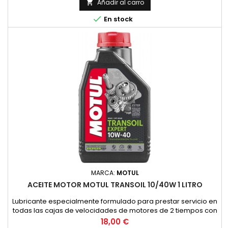
YAMAHA para estas transmisiones.ESPECIFICACIONES /
Añadir al carro

NORMAS:NORMAS: SAE 10W-30VENTAJAS ESPECIALES:- Permite

En stock
un cambio de marchas f&aacute;cil...
MARCA:
MOTUL
ACEITE MOTOR MOTUL TRANSOIL 10/40W 1 LITRO
Lubricante especialmente formulado para prestar servicio en
todas las cajas de velocidades de motores de 2 tiempos con
embrague sumergido, donde el constructor recomienda un
Precio
18,00 €