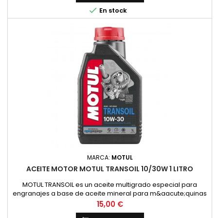

En stock
MARCA:
MOTUL
ACEITE MOTOR MOTUL TRANSOIL 10/30W 1 LITRO
MOTUL TRANSOIL es un aceite multigrado especial para
engranajes a base de aceite mineral para m&aacute;quinas
de dos tiempos con lubricaci&oacute;n separada de los
Precio
15,00 €
engranajes. Corresponde a la recomendaci&oacute;n de