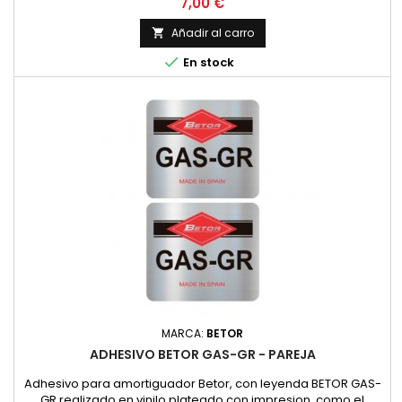
Precio
7,00 €
Añadir al carro


En stock
MARCA:
BETOR
ADHESIVO BETOR GAS-GR - PAREJA
Adhesivo para amortiguador Betor, con leyenda BETOR GAS-
GR realizado en vinilo plateado con impresion, como el