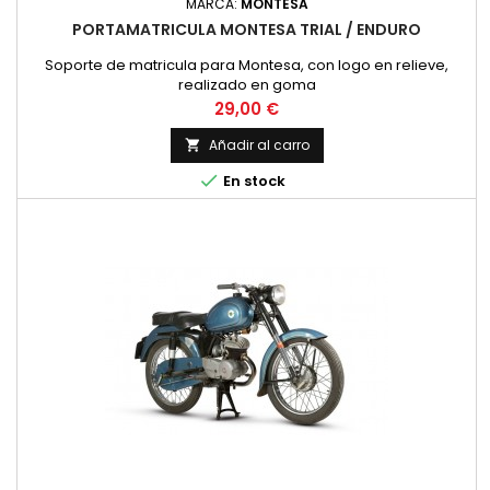
MARCA:
MONTESA
PORTAMATRICULA MONTESA TRIAL / ENDURO
Soporte de matricula para Montesa, con logo en relieve,
realizado en goma
Precio
29,00 €
Añadir al carro


En stock