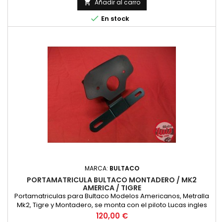
Añadir al carro


En stock
MARCA:
BULTACO
PORTAMATRICULA BULTACO MONTADERO / MK2
AMERICA / TIGRE
Portamatriculas para Bultaco Modelos Americanos, Metralla
Mk2, Tigre y Montadero, se monta con el piloto Lucas ingles
Precio
120,00 €