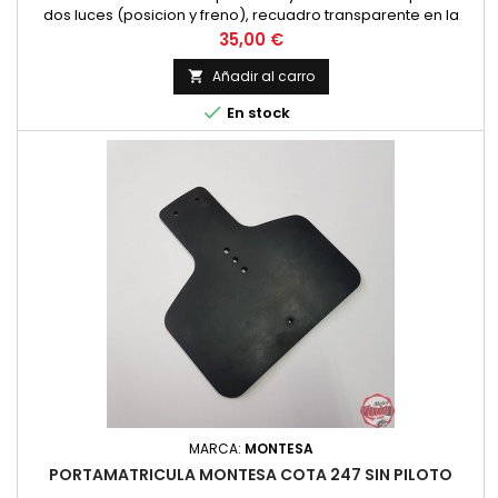
dos luces (posicion y freno), recuadro transparente en la
parte inferior para que la luz de posicion alumbre la
Precio
35,00 €
matricula.
Añadir al carro


En stock
MARCA:
MONTESA
PORTAMATRICULA MONTESA COTA 247 SIN PILOTO