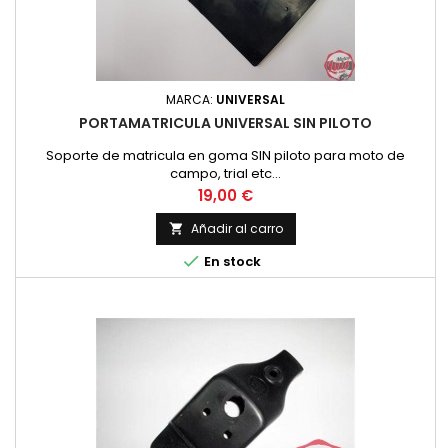
MARCA:
UNIVERSAL
PORTAMATRICULA UNIVERSAL SIN PILOTO
Soporte de matricula en goma SIN piloto para moto de
campo, trial etc...
Precio
19,00 €
Añadir al carro


En stock