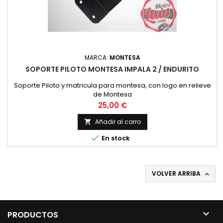
MARCA:
MONTESA
SOPORTE PILOTO MONTESA IMPALA 2 / ENDURITO
Soporte Piloto y matricula para montesa, con logo en relieve
de Montesa
Precio
25,00 €
Añadir al carro


En stock
VOLVER ARRIBA


PRODUCTOS