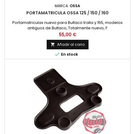
MARCA:
OSSA
PORTAMATRICULA OSSA 125 / 150 / 160
Portamatriculas nuevo para Bultaco tralla y 155, modelos
antiguos de Bultaco, Totalmente nuevo, F
Precio
55,00 €
Añadir al carro


En stock