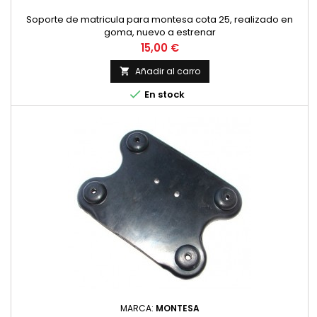
Soporte de matricula para montesa cota 25, realizado en
goma, nuevo a estrenar
Precio
15,00 €
Añadir al carro


En stock
MARCA:
MONTESA