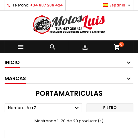

Teléfono:
+34 687 286 424
Español
0



shopping_cart
INICIO
MARCAS
PORTAMATRICULAS

Nombre, A a Z
FILTRO
Mostrando 1-20 de 20 producto(s)