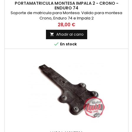
PORTAMATRICULA MONTESA IMPALA 2 - CRONO -
ENDURO 74
Soporte de matricula para Montesa. Valido para montesa
Crono, Enduro 74 e Impala 2
Precio
28,00 €
Añadir al carro


En stock