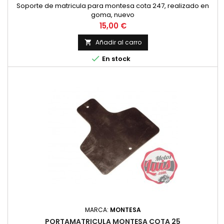
Soporte de matricula para montesa cota 247, realizado en
goma, nuevo
Precio
15,00 €
Añadir al carro


En stock
MARCA:
MONTESA
PORTAMATRICULA MONTESA COTA 25