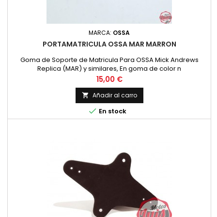
MARCA:
OSSA
PORTAMATRICULA OSSA MAR MARRON
Goma de Soporte de Matricula Para OSSA Mick Andrews
Replica (MAR) y similares, En goma de color n
Precio
15,00 €
Añadir al carro


En stock