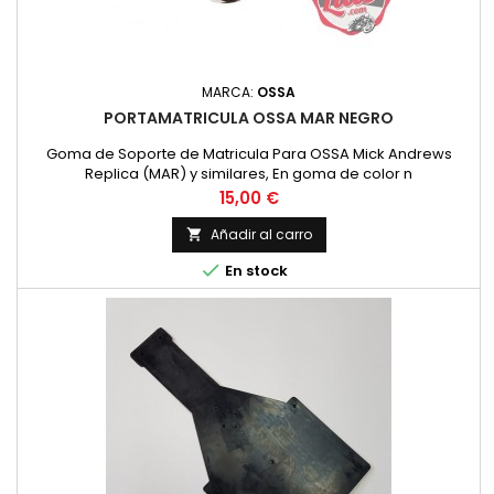
MARCA:
OSSA
PORTAMATRICULA OSSA MAR NEGRO
Goma de Soporte de Matricula Para OSSA Mick Andrews
Replica (MAR) y similares, En goma de color n
Precio
15,00 €
Añadir al carro


En stock