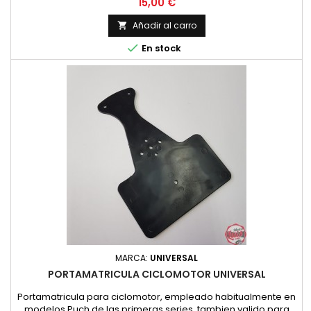
Precio
15,00 €
Añadir al carro


En stock
MARCA:
UNIVERSAL
PORTAMATRICULA CICLOMOTOR UNIVERSAL
Portamatricula para ciclomotor, empleado habitualmente en
modelos Puch de las primeras series, tambien valido para