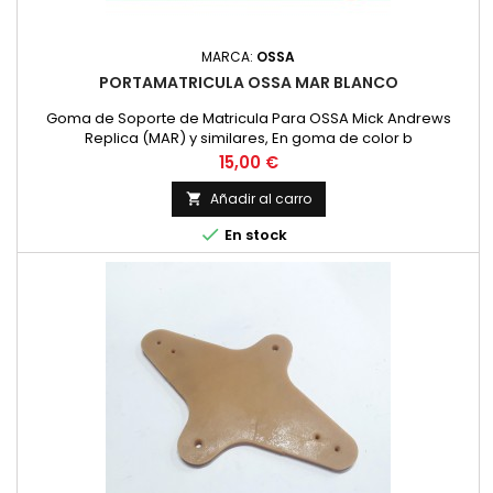
MARCA:
OSSA
PORTAMATRICULA OSSA MAR BLANCO
Goma de Soporte de Matricula Para OSSA Mick Andrews
Replica (MAR) y similares, En goma de color b
Precio
15,00 €
Añadir al carro


En stock