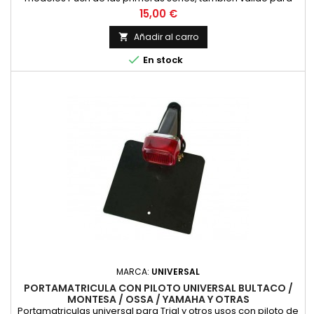
otros ciclomotores como Derbi, Ducati... y motos de enduro
Precio
15,00 €
con placa de matricula pequeña
Añadir al carro


En stock
MARCA:
UNIVERSAL
PORTAMATRICULA CON PILOTO UNIVERSAL BULTACO /
MONTESA / OSSA / YAMAHA Y OTRAS
Portamatriculas universal para Trial y otros usos con piloto de