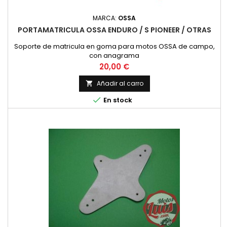
MARCA:
OSSA
PORTAMATRICULA OSSA ENDURO / S PIONEER / OTRAS
Soporte de matricula en goma para motos OSSA de campo,
con anagrama
Precio
20,00 €
Añadir al carro


En stock