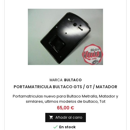
MARCA:
BULTACO
PORTAMATRICULA BULTACO GTS / GT / MATADOR
Portamatriculas nuevo para Bultaco Metralla, Matador y
similares, ultimos modelos de bultaco, Tot
Precio
65,00 €
Añadir al carro


En stock