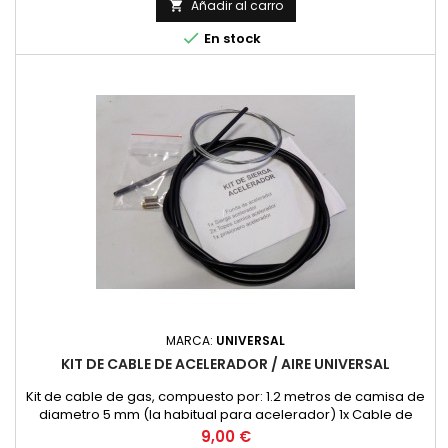
Añadir al carro


En stock
MARCA:
UNIVERSAL
KIT DE CABLE DE ACELERADOR / AIRE UNIVERSAL
Kit de cable de gas, compuesto por: 1.2 metros de camisa de
diametro 5 mm (la habitual para acelerador) 1x Cable de
acelerador 2x topes de camisa de 5 mm. 1x prisionero de
Precio
9,00 €