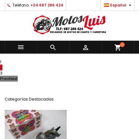

Teléfono:
+34 687 286 424
Español
0



shopping_cart
1
2
3
Prev
Next
Categorías Destacadas