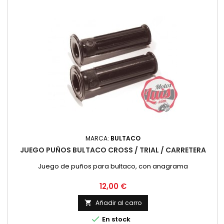
MARCA:
BULTACO
JUEGO PUÑOS BULTACO CROSS / TRIAL / CARRETERA
Juego de puños para bultaco, con anagrama
Precio
12,00 €
Añadir al carro


En stock