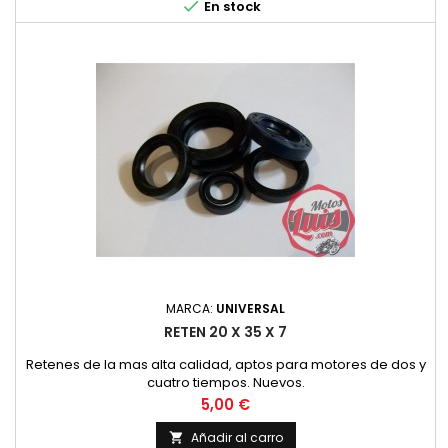

En stock
MARCA:
UNIVERSAL
RETEN 20 X 35 X 7
Retenes de la mas alta calidad, aptos para motores de dos y
cuatro tiempos. Nuevos.
Precio
5,00 €
Añadir al carro
