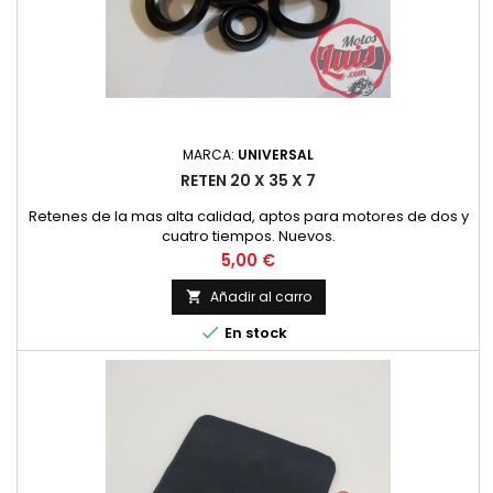
MARCA:
UNIVERSAL
RETEN 20 X 35 X 7
Retenes de la mas alta calidad, aptos para motores de dos y
cuatro tiempos. Nuevos.
Precio
5,00 €
Añadir al carro


En stock