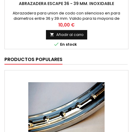
ABRAZADERA ESCAPE 36 - 39 MM. INOXIDABLE
Abrazadera para union de codo con silencioso en para
diametros entre 36 y 39 mm. Valido para la mayoria de
modelos de pequeña cilindrada y 4 tiempos. Fabricada en
Precio
10,00 €
acero inoxidable con tornillo hexagonal Precio por unidad.
Añadir al carro


En stock
PRODUCTOS POPULARES