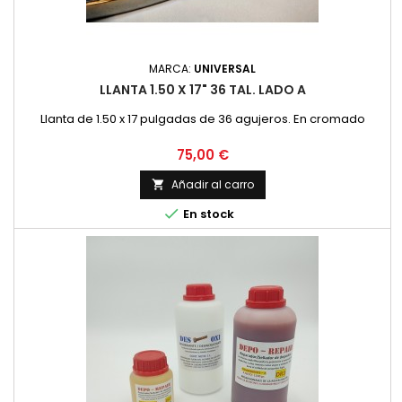
MARCA:
UNIVERSAL
LLANTA 1.50 X 17" 36 TAL. LADO A
Llanta de 1.50 x 17 pulgadas de 36 agujeros. En cromado
Precio
75,00 €
Añadir al carro


En stock