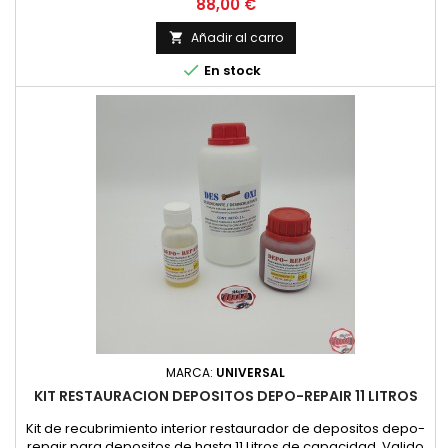
Valido tanto para depositos METALICOS como para depositos
Precio
88,00 €
de FIBRA DE VIDRIO / POLIESTER. Se suministra con
instrucciones de aplicacion.
Añadir al carro


En stock
MARCA:
UNIVERSAL
KIT RESTAURACION DEPOSITOS DEPO-REPAIR 11 LITROS
Kit de recubrimiento interior restaurador de depositos depo-
repair para depositos de hasta 11 Litros de capacidad. Valido