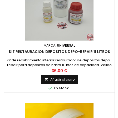
MARCA:
UNIVERSAL
KIT RESTAURACION DEPOSITOS DEPO-REPAIR 11 LITROS
Kit de recubrimiento interior restaurador de depositos depo-
repair para depositos de hasta 11 Litros de capacidad. Valido
tanto para depositos METALICOS como para depositos de
Precio
36,00 €
FIBRA DE VIDRIO / POLIESTER. Se suministra con instrucciones
de aplicacion.
Añadir al carro


En stock