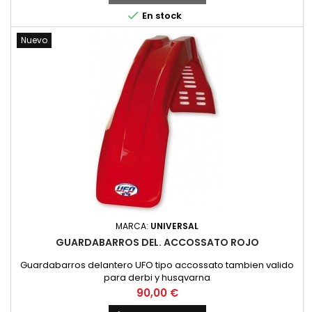
simpatica feria que año tras año mejora en ambiente y
calidad. Este año la fecha de celebracion es el fin de semana

En stock
del 7, 8 y 9 de Agosto. Alli nos Vemos
Nuevo
MARCA:
UNIVERSAL
GUARDABARROS DEL. ACCOSSATO ROJO
Guardabarros delantero UFO tipo accossato tambien valido
para derbi y husqvarna
Precio
90,00 €