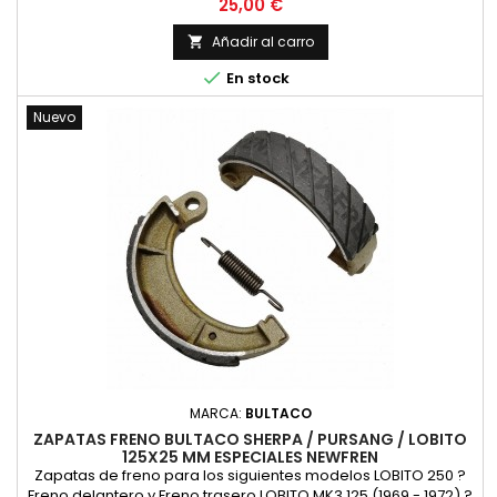
mm. Anchura de Zapata 25 mm.
Precio
25,00 €
Añadir al carro


En stock
Nuevo
MARCA:
BULTACO
ZAPATAS FRENO BULTACO SHERPA / PURSANG / LOBITO
125X25 MM ESPECIALES NEWFREN
Zapatas de freno para los siguientes modelos LOBITO 250 ?
Freno delantero y Freno trasero LOBITO MK3 125 (1969 - 1972) ?