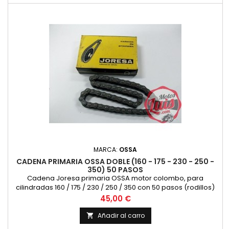
MARCA:
OSSA
CADENA PRIMARIA OSSA DOBLE (160 - 175 - 230 - 250 -
350) 50 PASOS
Cadena Joresa primaria OSSA motor colombo, para
cilindradas 160 / 175 / 230 / 250 / 350 con 50 pasos (rodillos)
Precio
45,00 €
Añadir al carro
