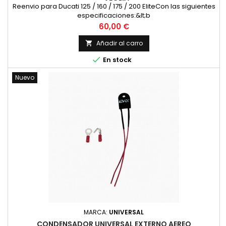
Reenvio para Ducati 125 / 160 / 175 / 200 EliteCon las siguientes
especificaciones:&lt;b
Precio
60,00 €
Añadir al carro


En stock
Nuevo
MARCA:
UNIVERSAL
CONDENSADOR UNIVERSAL EXTERNO AEREO