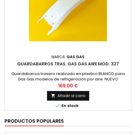
MARCA:
GAS GAS
GUARDABARROS TRAS. GAS GAS AIRE MOD. 327
Guardabarros trasero realizado en plastico BLANCO para
Gas Gas modelos de refrigeracion por aire. NUEVO
Precio
169,00 €
Añadir al carro


En stock
PRODUCTOS POPULARES