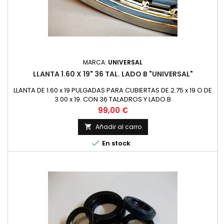
MARCA:
UNIVERSAL
LLANTA 1.60 X 19" 36 TAL. LADO B "UNIVERSAL"
LLANTA DE 1.60 x 19 PULGADAS PARA CUBIERTAS DE 2.75 x 19 O DE
3.00 x 19. CON 36 TALADROS Y LADO B
Precio
99,00 €
Añadir al carro


En stock