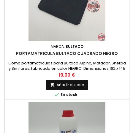
MARCA:
BULTACO
PORTAMATRICULA BULTACO CUADRADO NEGRO
Goma portamatriculas para Bultaco Alpina, Matador, Sherpa
y Similares, fabricada en color NEGRO. Dimensiones 162 x 145
mm. Nueva
Precio
19,00 €
Añadir al carro


En stock