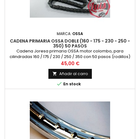
MARCA:
OSSA
CADENA PRIMARIA OSSA DOBLE (160 - 175 - 230 - 250 -
350) 50 PASOS
Cadena Joresa primaria OSSA motor colombo, para
cilindradas 160 / 175 / 230 / 250 / 350 con 50 pasos (rodillos)
Precio
45,00 €
Añadir al carro


En stock