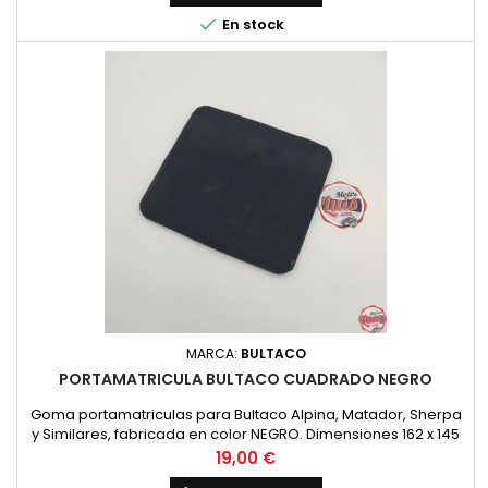

En stock
MARCA:
BULTACO
PORTAMATRICULA BULTACO CUADRADO NEGRO
Goma portamatriculas para Bultaco Alpina, Matador, Sherpa
y Similares, fabricada en color NEGRO. Dimensiones 162 x 145
mm. Nueva
Precio
19,00 €