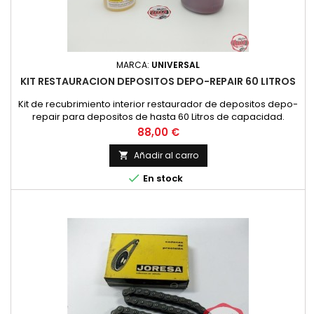
MARCA:
UNIVERSAL
KIT RESTAURACION DEPOSITOS DEPO-REPAIR 60 LITROS
Kit de recubrimiento interior restaurador de depositos depo-
repair para depositos de hasta 60 Litros de capacidad.
Valido tanto para depositos METALICOS como para depositos
Precio
88,00 €
de FIBRA DE VIDRIO / POLIESTER. Se suministra con
instrucciones de aplicacion.
Añadir al carro


En stock