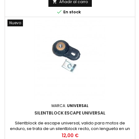
Añadir al carro


En stock
Nuevo
MARCA:
UNIVERSAL
SILENTBLOCK ESCAPE UNIVERSAL
Silentblock de escape universal, valido para motos de
enduro, se trata de un silentblock recto, con lengueta en un
extremo y rosca de metrica 6 amortiguada
Precio
12,00 €