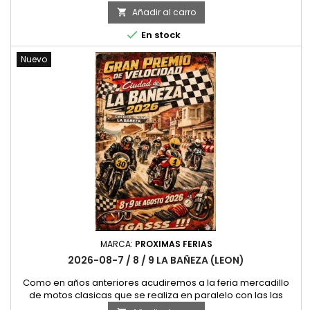
carreras de clasicas de La Bañeza, al lado de Leon, una
Añadir al carro

simpatica feria que año tras año mejora en ambiente y
calidad. Este año la fecha de celebracion es el fin de semana

En stock
del 7, 8 y 9 de Agosto. Alli nos Vemos
Nuevo
MARCA:
PROXIMAS FERIAS
2026-08-7 / 8 / 9 LA BAÑEZA (LEON)
Como en años anteriores acudiremos a la feria mercadillo
de motos clasicas que se realiza en paralelo con las las
carreras de clasicas de La Bañeza, al lado de Leon, una