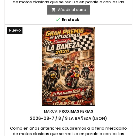
de motos clasicas que se realiza en paralelo con las las
carreras de clasicas de La Bañeza, al lado de Leon, una
Añadir al carro

simpatica feria que año tras año mejora en ambiente y
calidad. Este año la fecha de celebracion es el fin de semana

En stock
del 7, 8 y 9 de Agosto. Alli nos Vemos
Nuevo
MARCA:
PROXIMAS FERIAS
2026-08-7 / 8 / 9 LA BAÑEZA (LEON)
Como en años anteriores acudiremos a la feria mercadillo
de motos clasicas que se realiza en paralelo con las las