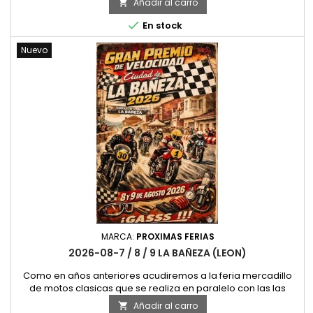
Añadir al carro

simpatica feria que año tras año mejora en ambiente y
calidad. Este año la fecha de celebracion es el fin de semana

En stock
del 7, 8 y 9 de Agosto. Alli nos Vemos
Nuevo
MARCA:
PROXIMAS FERIAS
2026-08-7 / 8 / 9 LA BAÑEZA (LEON)
Como en años anteriores acudiremos a la feria mercadillo
de motos clasicas que se realiza en paralelo con las las
carreras de clasicas de La Bañeza, al lado de Leon, una
Añadir al carro
