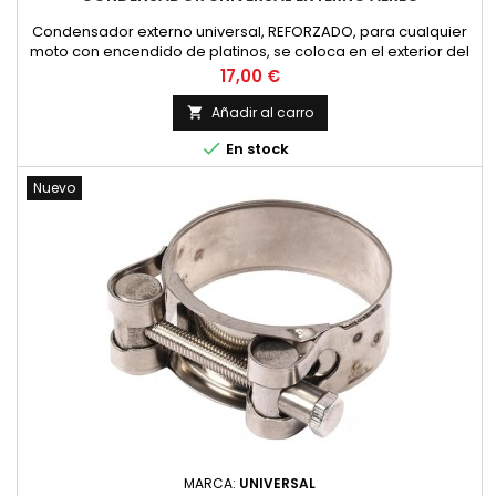
Condensador externo universal, REFORZADO, para cualquier
moto con encendido de platinos, se coloca en el exterior del
motor. Después de la instalación, es fundamental controlar el
Precio
17,00 €
calado. El condensador es más eficiente que el original y
puede aumentar ligeramente los grados. El montaje es
Añadir al carro

sencillo gracias al conector rápido doble...

En stock
Nuevo
MARCA:
UNIVERSAL