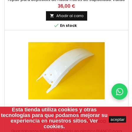
tanto para depositos METALICOS como para depositos de
Precio
36,00 €
FIBRA DE VIDRIO / POLIESTER. Se suministra con instrucciones
de aplicacion.
Añadir al carro


En stock
Esta tienda utiliza
cookies
y otras
MARCA:
GAS GAS
tecnologías para que podamos mejorar su
aceptar
experiencia en nuestros sitios.
Ver
GUARDABARROS TRAS. GAS GAS AIRE MOD. 327
cookies.
Guardabarros trasero realizado en plastico BLANCO para