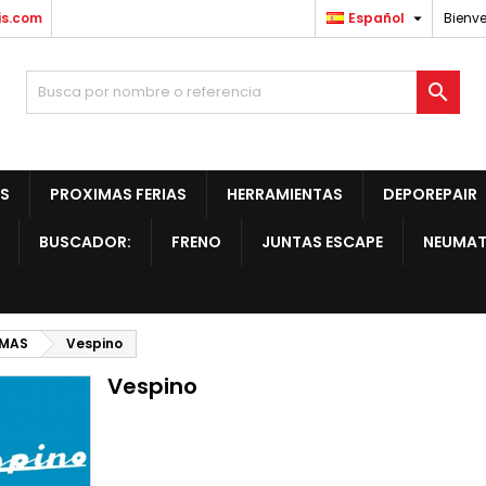

is.com
Español
Bienve

S
PROXIMAS FERIAS
HERRAMIENTAS
DEPOREPAIR
BUSCADOR:
FRENO
JUNTAS ESCAPE
NEUMAT
AMAS
Vespino
Vespino