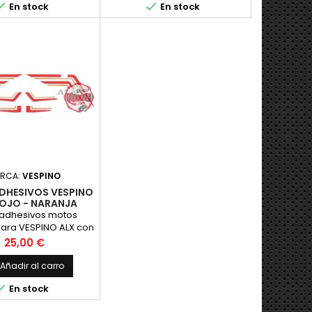


En stock
En stock
to, m&aacute;xima
Calidad.
RCA:
VESPINO
DHESIVOS VESPINO
ROJO - NARANJA
e adhesivos motos
para VESPINO ALX con
gruesas rojas y finas
Precio
25,00 €
naranja, LEYENDAS DE
 naranja. Juego de
Añadir al carro
s Completo - Vinilo

En stock
to, m&aacute;xima
Calidad.