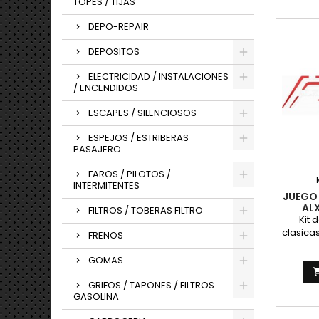
TOPES / TIJAS
para 
DEPO-REPAIR
DEPOSITOS
ELECTRICIDAD / INSTALACIONES
/ ENCENDIDOS
ESCAPES / SILENCIOSOS
ESPEJOS / ESTRIBERAS
PASAJERO
FAROS / PILOTOS /
INTERMITENTES
JUEGO
AL
FILTROS / TOBERAS FILTRO
Kit 
clasica
FRENOS
franja
en col
GOMAS
ALX
Pegati
GRIFOS / TAPONES / FILTROS
para 
GASOLINA