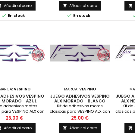
al. PRECIO POR PAREJA
como el original. PRECIO POR
Añadir al carro
Añadir al carro



PAREJA


En stock
En stock
MARCA:
VESPINO
MARCA:
VESPINO
MA
 ADHESIVOS VESPINO
JUEGO ADHESIVOS VESPINO
JUEGO A
X MORADO - AZUL
ALX MORADO - BLANCO
ALX N
de adhesivos motos
Kit de adhesivos motos
Kit d
s para VESPINO ALX con
clasicas para VESPINO ALX con
clasicas 
as gruesas MORADAS y
franjas gruesas MORADAS y
franjas g
Precio
Precio
25,00 €
25,00 €
n color AZUL. LEYENDAS
finas en color BLANCO,
en colo
LX en AZUL. Juego de
LEYENDAS DE ALX en BLANCO.
DE ALX e
Añadir al carro
Añadir al carro



nas Completo - Vinilo
Juego de Pegatinas
Pegatina