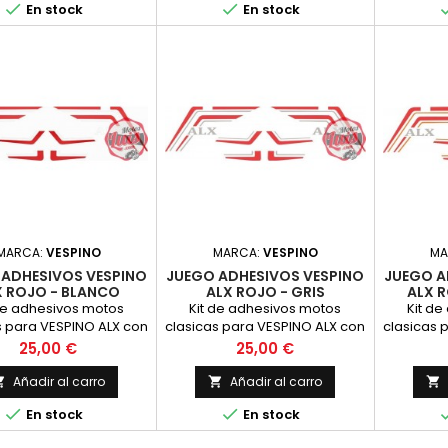


En stock
En stock
Moto, m&aacute;xima
Completo - Vinilo para Moto,
para Mo
Calidad.
m&aacute;xima Calidad.
MARCA:
VESPINO
MARCA:
VESPINO
MA
 ADHESIVOS VESPINO
JUEGO ADHESIVOS VESPINO
JUEGO A
X ROJO - BLANCO
ALX ROJO - GRIS
ALX 
de adhesivos motos
Kit de adhesivos motos
Kit d
s para VESPINO ALX con
clasicas para VESPINO ALX con
clasicas 
s gruesas rojas y finas
franjas gruesas rojas y finas
franjas 
Precio
Precio
25,00 €
25,00 €
or blanco, LEYENDAS DE
en color gris, LEYENDAS DE ALX
en color 
 en gris. Juego de
en gris. Juego de Pegatinas
ALX en
Añadir al carro
Añadir al carro



nas Completo - Vinilo
Completo - Vinilo para Moto,
Pegatina


En stock
En stock
Moto, m&aacute;xima
m&aacute;xima Calidad.
para Mo
Calidad.