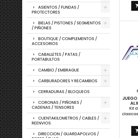
origin
ASIENTOS / FUNDAS /
PROTECTORES
BIELAS / PISTONES / SEGMENTOS
/ PIÑONES
BOUTIQUE / COMPLEMENTOS /
ACCESORIOS
CABALLETES / PATAS /
PORTABULTOS
CAMBIO / EMBRAGUE
CARBURADORES Y RECAMBIOS
CERRADURAS / BLOQUEOS
JUEGO
CORONAS / PIÑONES /
AL
CADENAS / TENSORES
Kit 
clasica
CUENTAKILOMETROS / CABLES /
franj
REENVIOS
finas e
DE A
DIRECCION / GUARDAPOLVOS /
Pegati