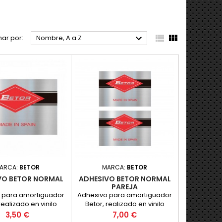



ar por:
Nombre, A a Z
ARCA:
BETOR
MARCA:
BETOR
VO BETOR NORMAL
ADHESIVO BETOR NORMAL
PAREJA
 para amortiguador
Adhesivo para amortiguador
realizado en vinilo
Betor, realizado en vinilo
do con impresion,
plateado con impresion,
Precio
Precio
3,50 €
7,00 €
original. PRECIO POR
como el original. PRECIO POR