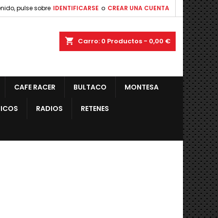
nido, pulse sobre
IDENTIFICARSE
o
CREAR UNA CUENTA
shopping_cart
Carro:
0
Productos - 0,00 €
CAFE RACER
BULTACO
MONTESA
ICOS
RADIOS
RETENES