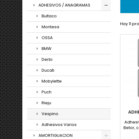
ADHESIVOS / ANAGRAMAS
Bultaco
Hay 11 pr
Montesa
OSSA
BMW
Derbi
Ducati
Mobylette
Puch
Rieju
ADHE
Vespino
Adhesi
Adhesivos Varios
Betor, 
realiz
AMORTIGUACION
con 