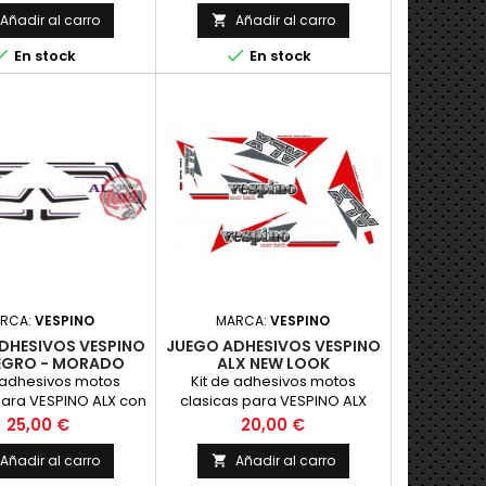
UNIDAD
PAREJA
Añadir al carro
Añadir al carro



En stock
En stock
RCA:
VESPINO
MARCA:
VESPINO
DHESIVOS VESPINO
JUEGO ADHESIVOS VESPINO
EGRO - MORADO
ALX NEW LOOK
e adhesivos motos
Kit de adhesivos motos
para VESPINO ALX con
clasicas para VESPINO ALX
ruesas NEGRAS y finas
NEW LOOK. Juego de
Precio
Precio
25,00 €
20,00 €
r MORADO, LEYENDAS
Pegatinas Completo - Vinilo
n MORADO. Juego de
para Moto, m&aacute;xima
Añadir al carro
Añadir al carro

s Completo - Vinilo
Calidad.