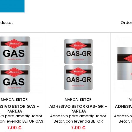
oductos.
Orden
MARCA:
BETOR
MARCA:
BETOR
M
SIVO BETOR GAS -
ADHESIVO BETOR GAS-GR -
ADHESI
PAREJA
PAREJA
vo para amortiguador
Adhesivo para amortiguador
Adhesivo
con leyenda BETOR GAS
Betor, con leyenda BETOR
Betor, 
ado en vinilo plateado
GAS-GR realizado en vinilo
platea
Precio
Precio
7,00 €
7,00 €
impresion, como el
plateado con impresion,
como el 