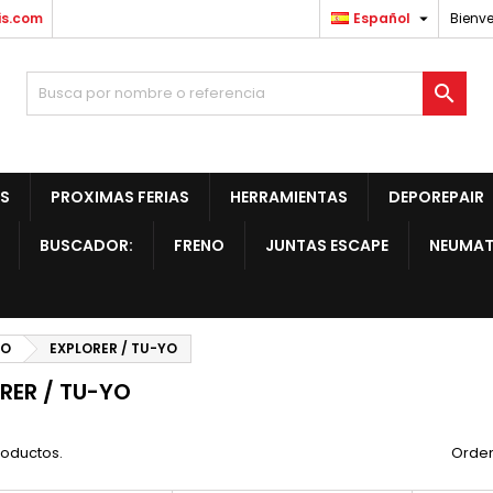

is.com
Español
Bienve

S
PROXIMAS FERIAS
HERRAMIENTAS
DEPOREPAIR
BUSCADOR:
FRENO
JUNTAS ESCAPE
NEUMAT
RO
EXPLORER / TU-YO
RER / TU-YO
roductos.
Orden