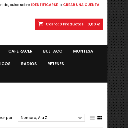
nido, pulse sobre
IDENTIFICARSE
o
CREAR UNA CUENTA
shopping_cart
Carro:
0
Productos - 0,00 €
CAFE RACER
BULTACO
MONTESA
ICOS
RADIOS
RETENES



ar por:
Nombre, A a Z