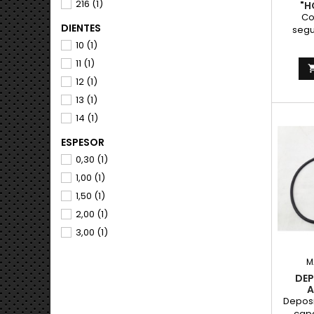
216
(1)
"H
Co
DIENTES
segu
hombr
10
(1)
para m
11
(1)
enduro.
pasad
12
(1)
corrie
13
(1)
Fáci
erg
14
(1)
montura
ESPESOR
Interr
inserta
0,30
(1)
1,00
(1)
1,50
(1)
2,00
(1)
3,00
(1)
M
DEP
A
Deposit
capa