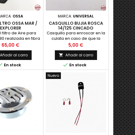
MARCA:
OSSA
MARCA:
UNIVERSAL
ILTRO OSSA MAR /
CASQUILLO BUJIA ROSCA
EXPLORER
14/125 CINCADO
 filtro de Aire para
Casquillo para enroscar en la
0 realizada en fibra
culata en caso de que la
o, completa, incluye
rosca de la bujia se haya
Precio
Precio
65,00 €
5,00 €
tapa, en
pasado de rosca.
Añadir al carro
Añadir al carro



En stock
En stock
Nuevo