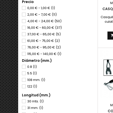
Precio
M
0,00 € - 1,00 €
(1)
CASQ
2,00 € - 7,00 €
(11)
Casquil
4,00 € - 24,00 €
(50)
cula
rosca
16,00 € - 60,00 €
(37)
pasado
37,00 € - 65,00 €
(5)
61,00 € - 75,00 €
(2)
76,00 € - 95,00 €
(2)
115,00 € - 140,00 €
(1)
Diámetro (mm.)
148,00 € - 195,00 €
(3)
0.8
(1)
214,00 € - 260,00 €
(1)
5.5
(1)
355,00 € - 430,00 €
(1)
108 mm.
(1)
122
(1)
Longitud (mm.)
30 mts.
(1)
M
31 mm.
(1)
CO