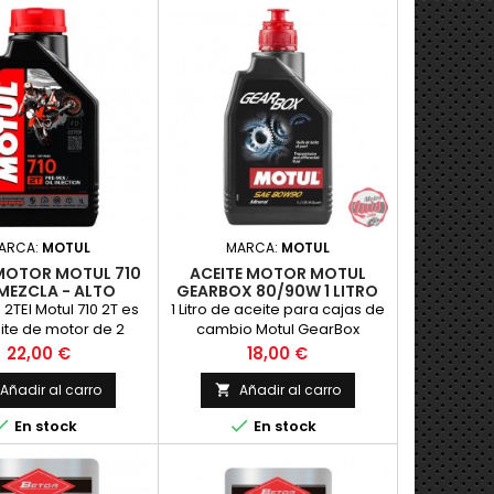
ARCA:
MOTUL
MARCA:
MOTUL
 MOTOR MOTUL 710
ACEITE MOTOR MOTUL
 MEZCLA - ALTO
GEARBOX 80/90W 1 LITRO
ENDIMIENTO
 2TEl Motul 710 2T es
1 Litro de aceite para cajas de
ite de motor de 2
cambio Motul GearBox
de alto rendimiento
80/90W Mineral
Precio
Precio
22,00 €
18,00 €
componentes de
ster de alta calidad
Añadir al carro
Añadir al carro

s m&aacute;s altas


En stock
En stock
as en las carreras y
rretera en todos los
 de 2 tiempos con
cci&oacute;n o