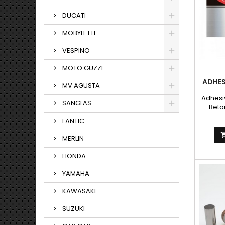
/ NORM
30VE
DUCATI
Per
marc
MOBYLETTE
VESPINO
MOTO GUZZI
ADHES
MV AGUSTA
Adhesi
SANGLAS
Betor
plat
FANTIC
como e
MERLIN
HONDA
YAMAHA
KAWASAKI
SUZUKI