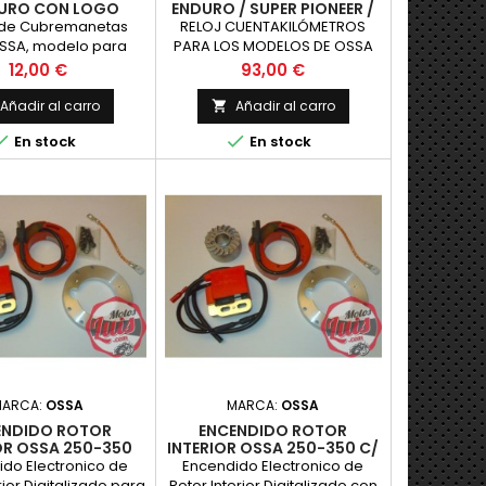
DURO CON LOGO
ENDURO / SUPER PIONEER /
DESSERT / EXPLORER
de Cubremanetas
RELOJ CUENTAKILÓMETROS
SSA, modelo para
PARA LOS MODELOS DE OSSA
aleras, con corchete
ENDURO, CON LA ESFERA VERDE.
Precio
Precio
12,00 €
93,00 €
fijacion, logotip
Añadir al carro
Añadir al carro



En stock
En stock
MARCA:
OSSA
MARCA:
OSSA
ENDIDO ROTOR
ENCENDIDO ROTOR
OR OSSA 250-350
INTERIOR OSSA 250-350 C/
CURVA POTENCIA
do Electronico de
Encendido Electronico de
rior Digitalizado para
Rotor Interior Digitalizado con