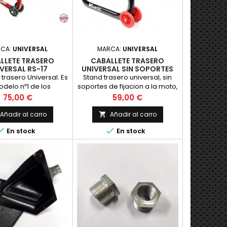
RCA:
UNIVERSAL
MARCA:
UNIVERSAL
LLETE TRASERO
CABALLETE TRASERO
VERSAL RS-17
UNIVERSAL SIN SOPORTES
trasero Universal. Es
Stand trasero universal, sin
odelo nº1 de los
soportes de fijacion a la moto,
s Bike Lift, gracias a
para clasicas recomendamos
Precio
Precio
75,00 €
59,00 €
su gran esta
adaptadores en "L" para
levantar la moto por el
Añadir al carro
Añadir al carro

basculantel Color: negro


En stock
En stock