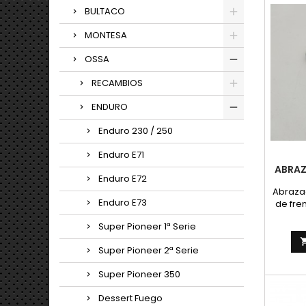
BULTACO
MONTESA
OSSA
RECAMBIOS
ENDURO
Enduro 230 / 250
Enduro E71
ABRAZ
Enduro E72
Abraza
Enduro E73
de fre
para O
Super Pioneer 1ª Serie
de
gu
Super Pioneer 2ª Serie
suspen
cabl
Super Pioneer 350
intr
Dessert Fuego