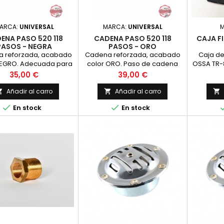
ARCA:
UNIVERSAL
MARCA:
UNIVERSAL
ENA PASO 520 118
CADENA PASO 520 118
CAJA F
PASOS - NEGRA
PASOS - ORO
 reforzada, acabado
Cadena reforzada, acabado
Caja del
NEGRO. Adecuada para
color ORO. Paso de cadena
OSSA TR-8
aplicaciones
520 (5/8 x 1/4 pulgadas)
de vidri
Precio
Precio
35,00 €
39,00 €
ficas:motocross, trial,
(15,875 x 6,48 mm)
ambién se recomienda
Añadir al carro
Añadir al carro



ara todo tipo de


En stock
En stock
ciones, hasta 250 c..c.
 cadena 520 (5/8 x 1/4
as) (15,875 x 6,48 mm)