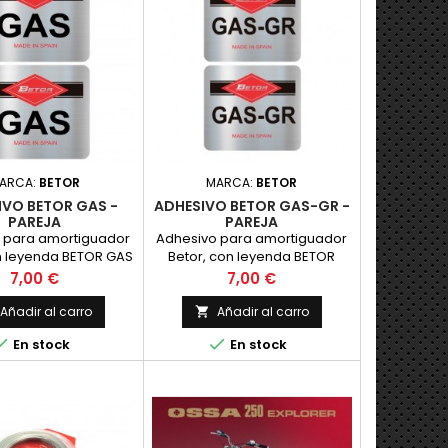
dor. Adecuado para
aci&oacute;n mixta y
 Compatible con los
modernos...
ARCA:
BETOR
MARCA:
BETOR
IVO BETOR GAS -
ADHESIVO BETOR GAS-GR -
PAREJA
PAREJA
 para amortiguador
Adhesivo para amortiguador
n leyenda BETOR GAS
Betor, con leyenda BETOR
o en vinilo plateado
GAS-GR realizado en vinilo
Precio
Precio
7,00 €
7,00 €
presion, como el
plateado con impresion,
. PRECIO POR PAREJA
como el original. PRECIO POR
Añadir al carro
Añadir al carro

PAREJA


En stock
En stock