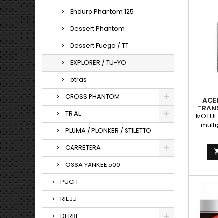
Enduro Phantom 125
Dessert Phantom
Dessert Fuego / TT
EXPLORER / TU-YO
otras
CROSS PHANTOM
ACE
TRANS
TRIAL
MOTUL 
multi
PLUMA / PLONKER / STILETTO
engran
CARRETERA
m&aa
OSSA YANKEE 500
lubric
d
PUCH
C
recom
RIEJU
YA
transmi
DERBI