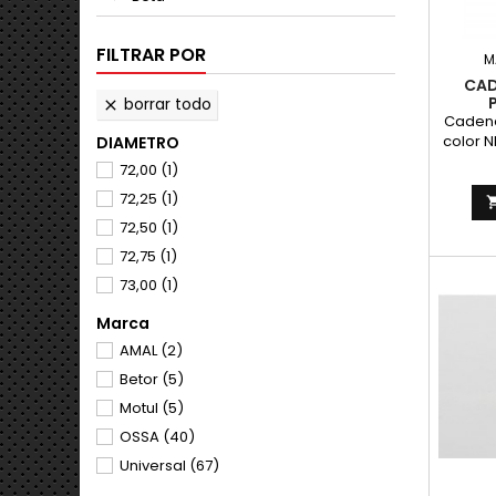
FILTRAR POR
M
CAD
borrar todo

Cadena
color 
DIAMETRO
72,00
(1)
especi
72,25
(1)
etc. T
p
72,50
(1)
aplica
72,75
(1)
Paso de
pulgad
73,00
(1)
Marca
AMAL
(2)
Betor
(5)
Motul
(5)
OSSA
(40)
Universal
(67)