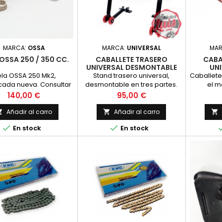
MARCA:
OSSA
MARCA:
UNIVERSAL
MA
 OSSA 250 / 350 CC.
CABALLETE TRASERO
CABA
UNIVERSAL DESMONTABLE
UNI
CON SOPORTES
ela OSSA 250 Mk2,
Stand trasero universal,
Caballete 
icada nueva. Consultar
desmontable en tres partes.
el m
azos de entrega.
Se entrega con adaptadores
caballete
Precio
Precio
140,00 €
95,00 €
de goma en L Montaje rápido
y fácil
Añadir al carro
Añadir al carro





En stock
En stock