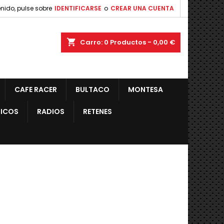
nido, pulse sobre
IDENTIFICARSE
o
CREAR UNA CUENTA
shopping_cart
Carro:
0
Productos - 0,00 €
CAFE RACER
BULTACO
MONTESA
ICOS
RADIOS
RETENES