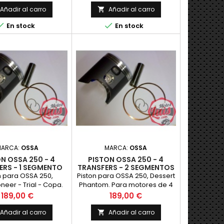
Añadir al carro
Añadir al carro



En stock
En stock
MARCA:
OSSA
MARCA:
OSSA
N OSSA 250 - 4
PISTON OSSA 250 - 4
ERS - 1 SEGMENTO
TRANSFERS - 2 SEGMENTOS
n para OSSA 250,
Piston para OSSA 250, Dessert
neer - Trial - Copa.
Phantom. Para motores de 4
tores de 2 Transfer
Transfer y cuatro Aletas
Precio
Precio
189,00 €
189,00 €
Añadir al carro
Añadir al carro
