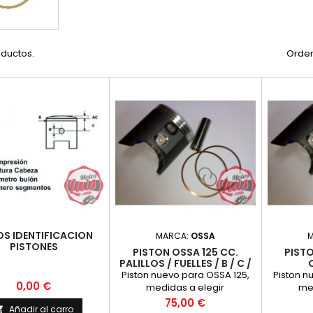
oductos.
Orden
S IDENTIFICACION
MARCA:
OSSA
PISTONES
PISTON OSSA 125 CC.
PISTO
PALILLOS / FUELLES / B / C /
C2
Piston nuevo para OSSA 125,
Piston n
Precio
0,00 €
medidas a elegir
med
Precio
75,00 €
Añadir al carro
