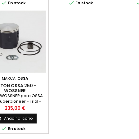


En stock
En stock
MARCA:
OSSA
STON OSSA 250 -
WOSSNER
n WOSSNER para OSSA
superpioneer - Trial -
 Yankee. Para motores
Precio
235,00 €
ansfer. Medida a elegir
n el desplegable.
Añadir al carro


En stock