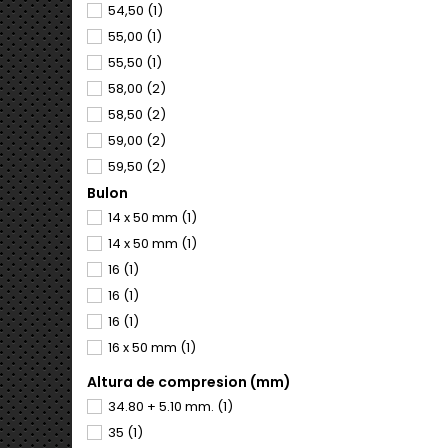
54,50
(1)
55,00
(1)
55,50
(1)
58,00
(2)
58,50
(2)
59,00
(2)
59,50
(2)
Bulon
60,00
(2)
14 x 50 mm
(1)
61,00
(1)
14 x 50 mm
(1)
61,50
(1)
16
(1)
62,00
(1)
16
(1)
62,50
(1)
16
(1)
72,00
(4)
16 x 50 mm
(1)
72,25
(4)
72,50
(4)
Altura de compresion (mm)
72,75
(4)
34.80 + 5.10 mm.
(1)
73,00
(4)
35
(1)