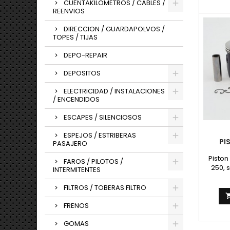
CUENTAKILOMETROS / CABLES /
REENVIOS
DIRECCION / GUARDAPOLVOS /
TOPES / TIJAS
DEPO-REPAIR
DEPOSITOS
ELECTRICIDAD / INSTALACIONES
/ ENCENDIDOS
ESCAPES / SILENCIOSOS
ESPEJOS / ESTRIBERAS
PI
PASAJERO
Pisto
FAROS / PILOTOS /
250, 
INTERMITENTES
Copa -
de 2 Tr
FILTROS / TOBERAS FILTRO
e
FRENOS
GOMAS