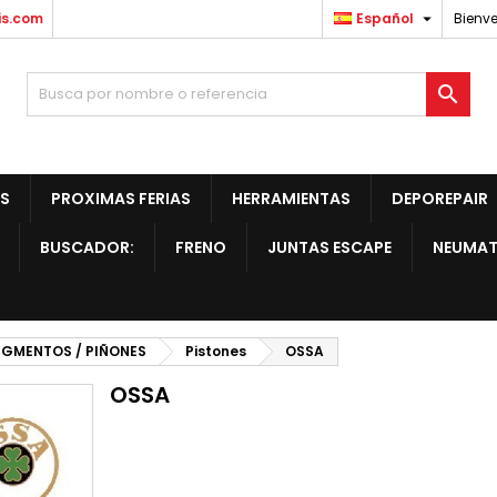

is.com
Español
Bienve

S
PROXIMAS FERIAS
HERRAMIENTAS
DEPOREPAIR
BUSCADOR:
FRENO
JUNTAS ESCAPE
NEUMAT
SEGMENTOS / PIÑONES
Pistones
OSSA
OSSA