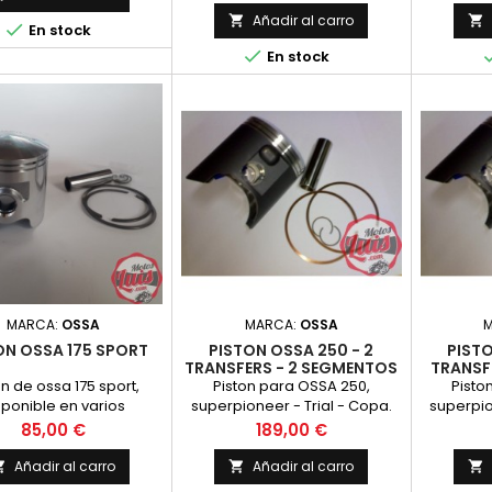
Añadir al carro



En stock

En stock
MARCA:
OSSA
MARCA:
OSSA
ON OSSA 175 SPORT
PISTON OSSA 250 - 2
PISTO
TRANSFERS - 2 SEGMENTOS
TRANSF
(TRIAL)
on de ossa 175 sport,
Piston para OSSA 250,
Pisto
sponible en varios
superpioneer - Trial - Copa.
superpio
diametros.
Para motores de 2 Transfer
Para mo
Precio
Precio
85,00 €
189,00 €
Añadir al carro
Añadir al carro


