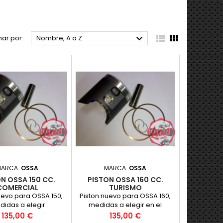



ar por:
Nombre, A a Z
MARCA:
OSSA
MARCA:
OSSA
N OSSA 150 CC.
PISTON OSSA 160 CC.
COMERCIAL
TURISMO
uevo para OSSA 150,
Piston nuevo para OSSA 160,
idas a elegir
medidas a elegir en el
desplegable
Precio
Precio
135,00 €
135,00 €