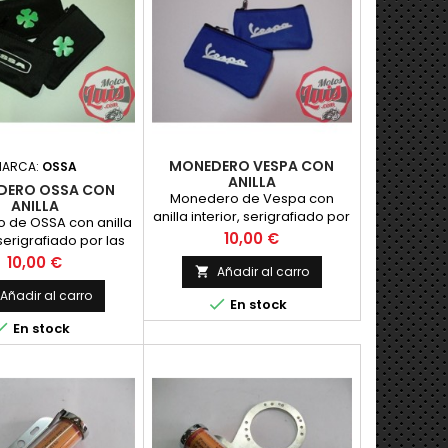
MONEDERO VESPA CON
MARCA:
OSSA
ANILLA
DERO OSSA CON
Monedero de Vespa con
ANILLA
anilla interior, serigrafiado por
 de OSSA con anilla
una sola cara con el
Precio
10,00 €
 serigrafiado por las
emblema de Vespa
, una con el trebol y
Precio
10,00 €
Añadir al carro

otra co
Añadir al carro

En stock

En stock