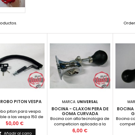
roductos.
Orden
RROBO PITON VESPA
MARCA:
UNIVERSAL
MA
BOCINA - CLAXON PERA DE
BOCINA 
obo piton para vespa.
GOMA CURVADA
G
ble a las vespa 150 de
Bocina con alta tecnologia de
Bocina co
nto biplaza con una
Precio
50,00 €
competicion aplicada a la
competi
equeña modifica
evolucion de los modelos de
evolucio
Precio
6,00 €
Añadir al carro

serie. Realiz
seri