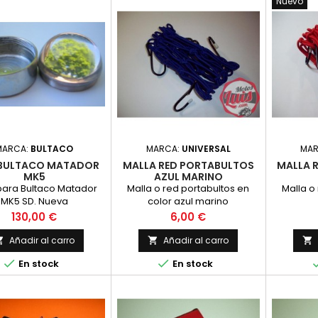
Nuevo
MARCA:
BULTACO
MARCA:
UNIVERSAL
MA
 BULTACO MATADOR
MALLA RED PORTABULTOS
MALLA 
MK5
AZUL MARINO
para Bultaco Matador
Malla o red portabultos en
Malla o
MK5 SD. Nueva
color azul marino
Precio
Precio
130,00 €
6,00 €
Añadir al carro
Añadir al carro





En stock
En stock