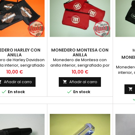
DERO HARLEY CON
MONEDERO MONTESA CON
ANILLA
ANILLA
MONE
ro de Harley Davidson
Monedero de Montesa con
la interior, serigrafiado
anilla interior, serigrafiado por
Monedero
por una cara.
una sola cara, con el
Precio
Precio
10,00 €
10,00 €
interior,
anagrama de monte
dos caras
Añadir al carro
Añadir al carro





En stock
En stock