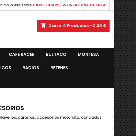
nido, pulse sobre
IDENTIFICARSE
o
CREAR UNA CUENTA
shopping_cart
Carro:
0
Productos - 0,00 €
CAFE RACER
BULTACO
MONTESA
ICOS
RADIOS
RETENES
ESORIOS
laveros, carteras, accesorios motorista, candados.