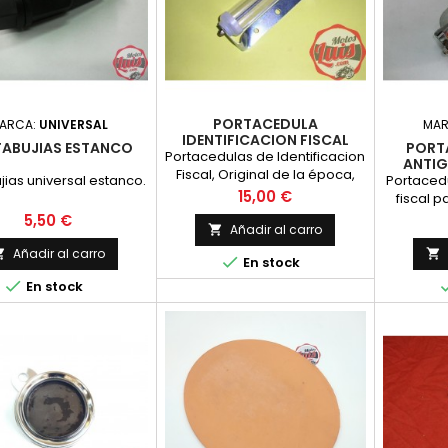
PORTACEDULA
ARCA:
UNIVERSAL
MA
IDENTIFICACION FISCAL
ABUJIAS ESTANCO
PORT
ANTIGUO
Portacedulas de Identificacion
ANTIG
Fiscal, Original de la época,
jias universal estanco.
Portacedu
con tornillos de laton y cuerpo
Precio
15,00 €
fiscal p
cinc
con los 
Precio
5,50 €
Añadir al carro

P
Añadir al carro



En stock

En stock