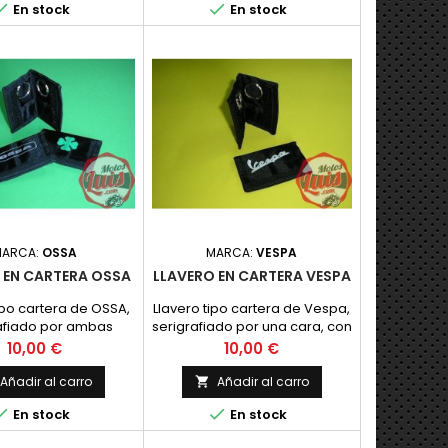


En stock
En stock
MARCA:
OSSA
MARCA:
VESPA
 EN CARTERA OSSA
LLAVERO EN CARTERA VESPA
ipo cartera de OSSA,
Llavero tipo cartera de Vespa,
afiado por ambas
serigrafiado por una cara, con
una el trebol verde y
anillas y bolsillos
Precio
Precio
10,00 €
10,00 €
en la otra e
Añadir al carro
Añadir al carro



En stock
En stock