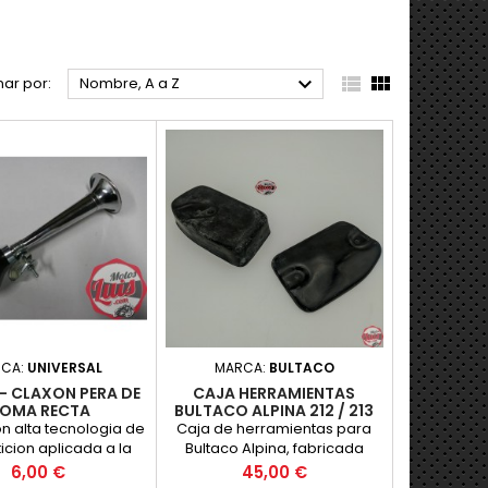



ar por:
Nombre, A a Z
RCA:
UNIVERSAL
MARCA:
BULTACO
- CLAXON PERA DE
CAJA HERRAMIENTAS
OMA RECTA
BULTACO ALPINA 212 / 213
n alta tecnologia de
Caja de herramientas para
cion aplicada a la
Bultaco Alpina, fabricada
n de los modelos de
como sustitucion de la caja de
Precio
Precio
6,00 €
45,00 €
e. Realizada con
herramientas original, no