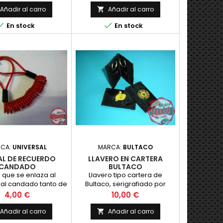
riales de ultima
incluye herrajes, es necesario
Añadir al carro
Añadir al carro

ion. Compuesta de
colocar las pletinas de la caja


En stock
En stock
mentos claramente
existente y pintar antes de
iados, trompeta de
colocar.
 baño de cromo con
illo espejado
RCA:
UNIVERSAL
MARCA:
BULTACO
AL DE RECUERDO
LLAVERO EN CARTERA
CANDADO
BULTACO
l que se enlaza al
Llavero tipo cartera de
y al candado tanto de
Bultaco, serigrafiado por
o de disco como
ambas caras, en una con el
Precio
Precio
4,00 €
10,00 €
ncional que sirv
logo y en la otra co
Añadir al carro
Añadir al carro
