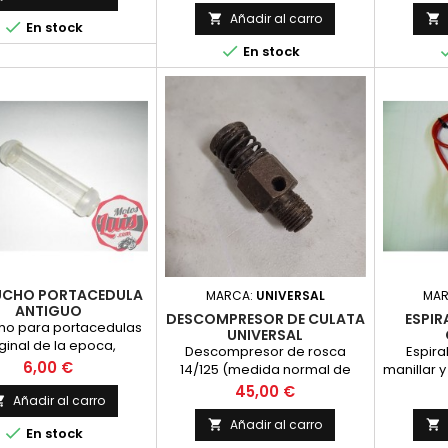
mate
Añadir al carro



En stock
generac

En stock
dos ele
diferenc
acero al
br
UCHO PORTACEDULA
MARCA:
UNIVERSAL
MA
ANTIGUO
DESCOMPRESOR DE CULATA
ESPIR
ho para portacedulas
UNIVERSAL
ginal de la epoca,
Descompresor de rosca
Espira
impecable
Precio
6,00 €
14/125 (medida normal de
manillar 
bujia) para colocar en culata,
fren
Precio
45,00 €
Añadir al carro

equivalente a una bujia de
conve
cuello corto.
Añadir al carro



En stock