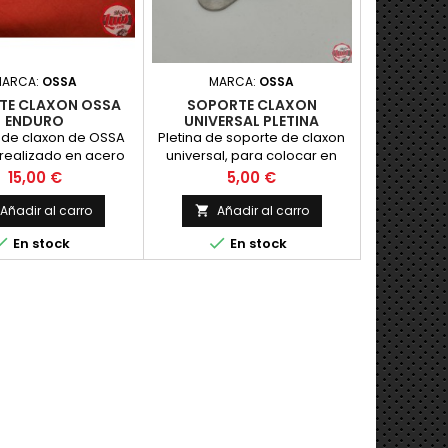
MARCA:
OSSA
MARCA:
OSSA
TE CLAXON OSSA
SOPORTE CLAXON
ENDURO
UNIVERSAL PLETINA
 de claxon de OSSA
Pletina de soporte de claxon
 realizado en acero
universal, para colocar en
plica fiel al original.
aquellos claxon que van
Precio
Precio
15,00 €
5,00 €
NUEVO
empotrados en el faro y
poderlos colocar en cualquier
Añadir al carro
Añadir al carro

punto de la moto, por ejemplo


En stock
En stock
debajo del deposito. NUEVO