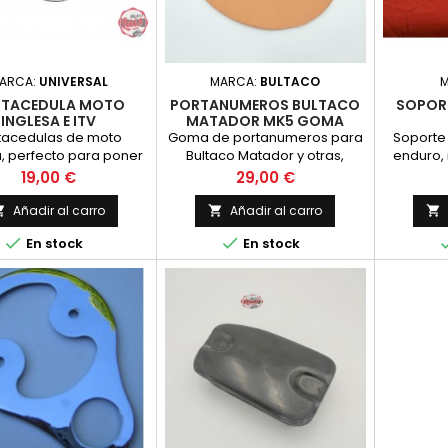
ARCA:
UNIVERSAL
MARCA:
BULTACO
TACEDULA MOTO
PORTANUMEROS BULTACO
SOPOR
INGLESA E ITV
MATADOR MK5 GOMA
tacedulas de moto
Goma de portanumeros para
Soporte
a, perfecto para poner
Bultaco Matador y otras,
enduro,
gatina de la ITV en su
fabricada en goma de color
cincado re
Precio
Precio
19,00 €
29,00 €
nterior, realizado
"naranja claro" como la
original. Nueva
Añadir al carro
Añadir al carro





En stock
En stock