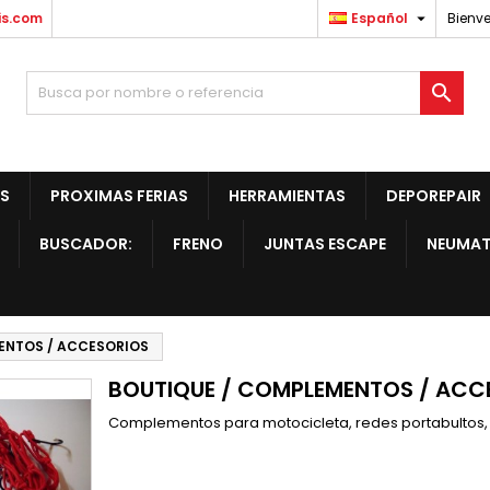

is.com
Español
Bienve

S
PROXIMAS FERIAS
HERRAMIENTAS
DEPOREPAIR
BUSCADOR:
FRENO
JUNTAS ESCAPE
NEUMAT
ENTOS / ACCESORIOS
BOUTIQUE / COMPLEMENTOS / ACC
Complementos para motocicleta, redes portabultos, l