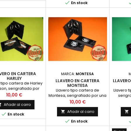

En stock
VERO EN CARTERA
MARCA:
MONTESA
HARLEY
LLAVERO EN CARTERA
LLAVERO
 tipo cartera de Harley
MONTESA
son, serigrafiado por
Llavero tipo cartera de
Llavero t
 cara, con anillas y
Precio
10,00 €
Montesa, serigrafiado por una
serigr
bolsillos
cara, con anillas y bolsillos
caras, en 
Precio
10,00 €
Añadir al carro

Añadir al carro



En stock

En stock