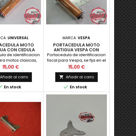
RCA:
UNIVERSAL
MARCA:
VESPA
ACEDULA MOTO
PORTACEDULA MOTO
UA CON CEDULA
ANTIGUA VESPA CON
CEDULA
la de identificacion
Portacedula de identificacion
ara motos clasicas,
fiscal para Vespa, se fija en el
extremos cromados.
claxon, con los extremos
Precio
Precio
15,00 €
15,00 €
ara gran ca
cromados.
Añadir al carro
Añadir al carro



En stock
En stock