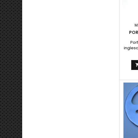
M
POR
Por
ingles
la pe
i