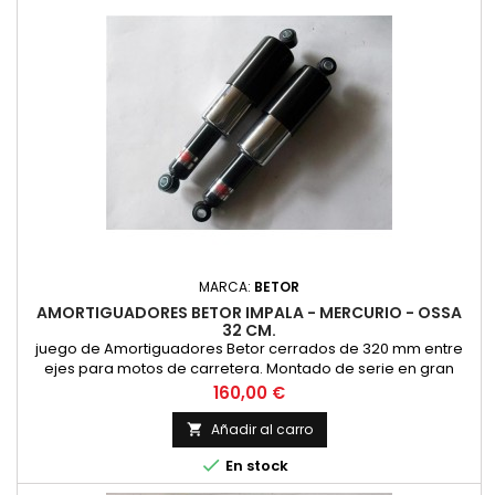
MARCA:
BETOR
AMORTIGUADORES BETOR IMPALA - MERCURIO - OSSA
32 CM.
juego de Amortiguadores Betor cerrados de 320 mm entre
ejes para motos de carretera. Montado de serie en gran
cantidad de motos nacionales, como por ejemplo en
Precio
160,00 €
Sanglas. NUEVOS. PRECIO PAREJA
Añadir al carro


En stock