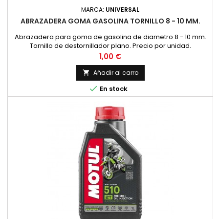
MARCA:
UNIVERSAL
ABRAZADERA GOMA GASOLINA TORNILLO 8 - 10 MM.
Abrazadera para goma de gasolina de diametro 8 - 10 mm.
Tornillo de destornillador plano. Precio por unidad.
Precio
1,00 €
Añadir al carro


En stock