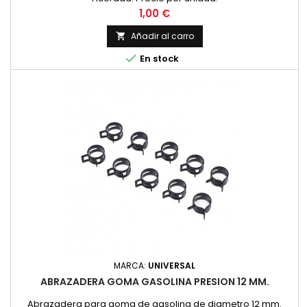
Precio
1,00 €
Añadir al carro


En stock
MARCA:
UNIVERSAL
ABRAZADERA GOMA GASOLINA PRESION 12 MM.
Abrazadera para goma de gasolina de diametro 12 mm.