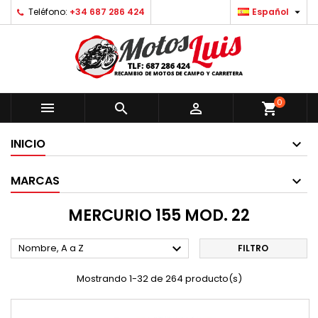

Teléfono:
+34 687 286 424
Español
0



shopping_cart
INICIO
MARCAS
MERCURIO 155 MOD. 22

Nombre, A a Z
FILTRO
Mostrando 1-32 de 264 producto(s)