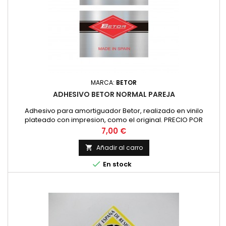
MARCA:
BETOR
ADHESIVO BETOR NORMAL PAREJA
Adhesivo para amortiguador Betor, realizado en vinilo
plateado con impresion, como el original. PRECIO POR
PAREJA
Precio
7,00 €
Añadir al carro


En stock