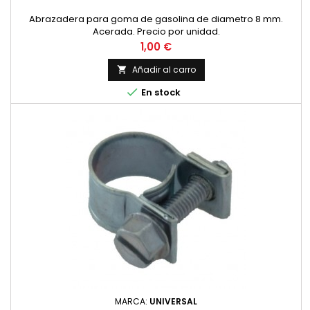
Abrazadera para goma de gasolina de diametro 8 mm.
Acerada. Precio por unidad.
Precio
1,00 €
Añadir al carro


En stock
MARCA:
UNIVERSAL