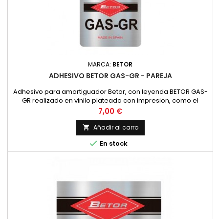
MARCA:
BETOR
ADHESIVO BETOR GAS-GR - PAREJA
Adhesivo para amortiguador Betor, con leyenda BETOR GAS-
GR realizado en vinilo plateado con impresion, como el
original. PRECIO POR PAREJA
Precio
7,00 €
Añadir al carro


En stock