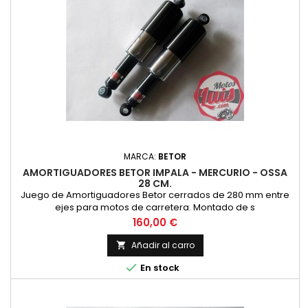
MARCA:
BETOR
AMORTIGUADORES BETOR IMPALA - MERCURIO - OSSA
28 CM.
Juego de Amortiguadores Betor cerrados de 280 mm entre
ejes para motos de carretera. Montado de s
Precio
160,00 €
Añadir al carro


En stock