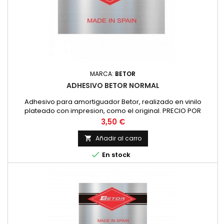
MARCA:
BETOR
ADHESIVO BETOR NORMAL
Adhesivo para amortiguador Betor, realizado en vinilo
plateado con impresion, como el original. PRECIO POR
UNIDAD
Precio
3,50 €
Añadir al carro


En stock