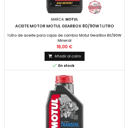
MARCA:
MOTUL
ACEITE MOTOR MOTUL GEARBOX 80/90W 1 LITRO
1 Litro de aceite para cajas de cambio Motul GearBox 80/90W
Mineral
Precio
18,00 €
Añadir al carro


En stock