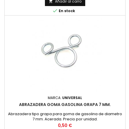
Añadir al carro


En stock
MARCA:
UNIVERSAL
ABRAZADERA GOMA GASOLINA GRAPA 7 MM.
Abrazadera tipo grapa para goma de gasolina de diametro
7 mm. Acerada. Precio por unidad.
Precio
0,50 €