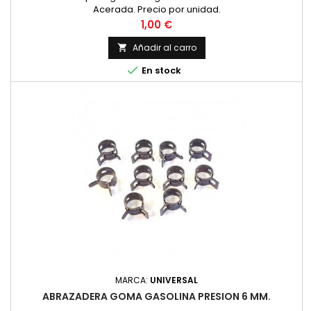
Acerada. Precio por unidad.
Precio
1,00 €
Añadir al carro


En stock
MARCA:
UNIVERSAL
ABRAZADERA GOMA GASOLINA PRESION 6 MM.