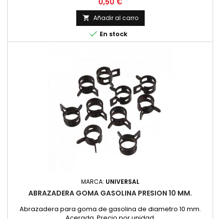
Precio
0,50 €
Añadir al carro


En stock
MARCA:
UNIVERSAL
ABRAZADERA GOMA GASOLINA PRESION 10 MM.
Abrazadera para goma de gasolina de diametro 10 mm.
Acerada. Precio por unidad.