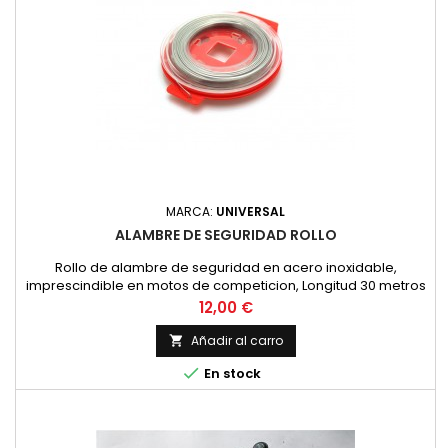
MARCA:
UNIVERSAL
ALAMBRE DE SEGURIDAD ROLLO
Rollo de alambre de seguridad en acero inoxidable,
imprescindible en motos de competicion, Longitud 30 metros
y diametro 0.8 mm.
Precio
12,00 €
Añadir al carro


En stock