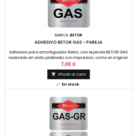
MARCA:
BETOR
ADHESIVO BETOR GAS - PAREJA
Adhesivo para amortiguador Betor, con leyenda BETOR GAS
realizado en vinilo plateado con impresion, como el original.
PRECIO POR PAREJA
Precio
7,00 €
Añadir al carro


En stock