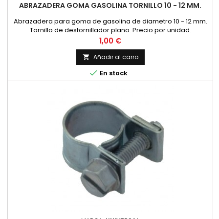
ABRAZADERA GOMA GASOLINA TORNILLO 10 - 12 MM.
Abrazadera para goma de gasolina de diametro 10 - 12 mm.
Tornillo de destornillador plano. Precio por unidad.
Precio
1,00 €
Añadir al carro


En stock