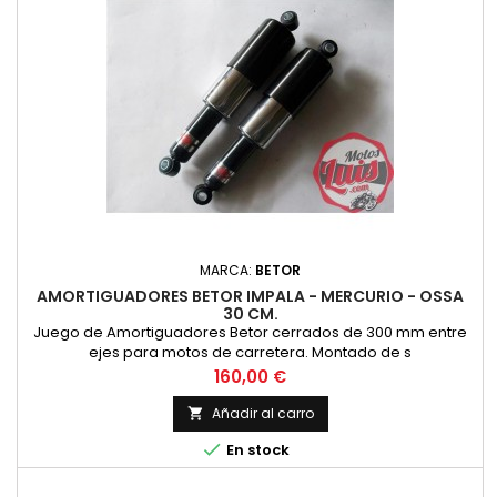
MARCA:
BETOR
AMORTIGUADORES BETOR IMPALA - MERCURIO - OSSA
30 CM.
Juego de Amortiguadores Betor cerrados de 300 mm entre
ejes para motos de carretera. Montado de s
Precio
160,00 €
Añadir al carro


En stock