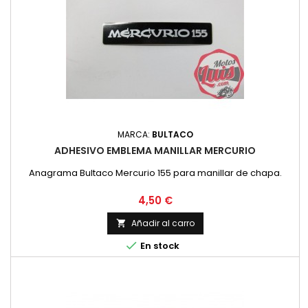
MARCA:
BULTACO
ADHESIVO EMBLEMA MANILLAR MERCURIO
Anagrama Bultaco Mercurio 155 para manillar de chapa.
Precio
4,50 €
Añadir al carro


En stock