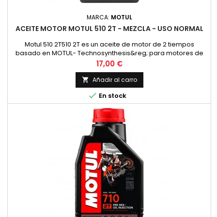
MARCA:
MOTUL
ACEITE MOTOR MOTUL 510 2T - MEZCLA - USO NORMAL
Motul 510 2T510 2T es un aceite de motor de 2 tiempos
basado en MOTUL- Technosynthesis&reg; para motores de
moto modernos de 2T para esfuerzos normales en el uso
Precio
17,00 €
diario en todos los motores de 2 tiempos con
inyecci&oacute;n o carburador. Adecuado para la
Añadir al carro

lubricaci&oacute;n mixta y separada. Compatible con los

En stock
modernos sistemas de postratamiento de gases...