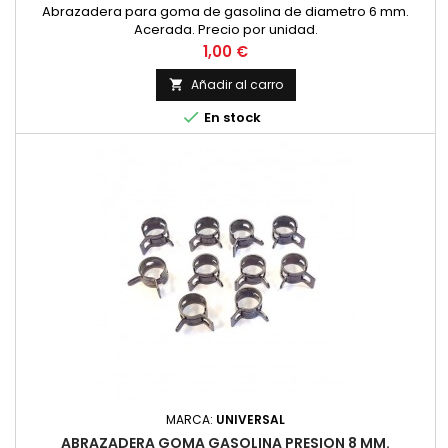
Abrazadera para goma de gasolina de diametro 6 mm.
Acerada. Precio por unidad.
Precio
1,00 €
Añadir al carro


En stock
MARCA:
UNIVERSAL
ABRAZADERA GOMA GASOLINA PRESION 8 MM.