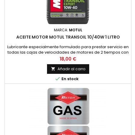
MARCA:
MOTUL
ACEITE MOTOR MOTUL TRANSOIL 10/40W 1 LITRO
Lubricante especialmente formulado para prestar servicio en
todas las cajas de velocidades de motores de 2 tiempos con
embrague sumergido, donde el constructor recomienda un
Precio
18,00 €
lubricante de viscosidad SAE 10W40 y API GL4. (HONDA,
YAMAHA, SUZUKI, KAWASAKI, ETC.).Asimismo, es
Añadir al carro

recomendable su uso en todos los grupos de finales de

En stock
ciclomotores y scooters con...