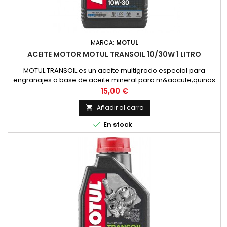
MARCA:
MOTUL
ACEITE MOTOR MOTUL TRANSOIL 10/30W 1 LITRO
MOTUL TRANSOIL es un aceite multigrado especial para
engranajes a base de aceite mineral para m&aacute;quinas
de dos tiempos con lubricaci&oacute;n separada de los
Precio
15,00 €
engranajes. Corresponde a la recomendaci&oacute;n de
YAMAHA para estas transmisiones.ESPECIFICACIONES /
Añadir al carro

NORMAS:NORMAS: SAE 10W-30VENTAJAS ESPECIALES:- Permite

En stock
un cambio de marchas f&aacute;cil...