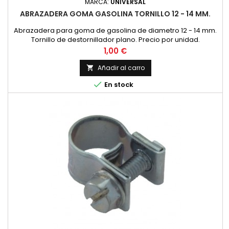
MARCA:
UNIVERSAL
ABRAZADERA GOMA GASOLINA TORNILLO 12 - 14 MM.
Abrazadera para goma de gasolina de diametro 12 - 14 mm.
Tornillo de destornillador plano. Precio por unidad.
Precio
1,00 €
Añadir al carro


En stock