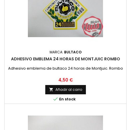
MARCA:
BULTACO
ADHESIVO EMBLEMA 24 HORAS DE MONTJUIC ROMBO
Adhesivo emblema de bultaco 24 horas de Montjuic. Rombo
Precio
4,50 €
Añadir al carro


En stock