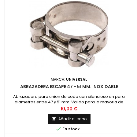
MARCA:
UNIVERSAL
ABRAZADERA ESCAPE 47 - 51 MM. INOXIDABLE
Abrazadera para union de codo con silencioso en para
diametros entre 47 y 51 mm. Valido para la mayoria de
modelos, Montesa Impala 175, OSSA 160, 175 Bultaco Mercurio,
Precio
10,00 €
Metralla... Fabricada en acero inoxidable con tornillo
hexagonal Precio por unidad.
Añadir al carro


En stock