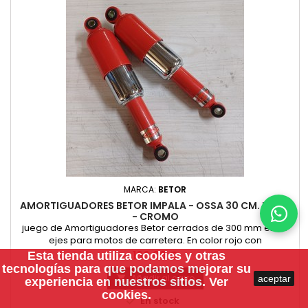
MARCA:
BETOR
AMORTIGUADORES BETOR IMPALA - OSSA 30 CM. ROJO
- CROMO
juego de Amortiguadores Betor cerrados de 300 mm entre
ejes para motos de carretera. En color rojo con
guardapolvos inferior cromado. Montado de serie en gran
Precio
160,00 €
Esta tienda utiliza
cookies
y otras
cantidad de motos nacionales, Montesa Impala, OSSA 160, 175
tecnologías para que podamos mejorar su
y otras. NUEVOS. PRECIO PAREJA
Añadir al carro
aceptar

experiencia en nuestros sitios.
Ver
cookies.

En stock