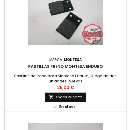
MARCA:
MONTESA
PASTILLAS FRENO MONTESA ENDURO
Pastillas de freno para Montesa Enduro, Juego de dos
unidades, nuevas
Precio
25,00 €
Añadir al carro


En stock