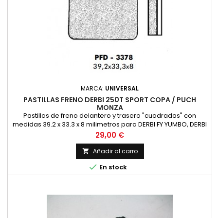
MARCA:
UNIVERSAL
PASTILLAS FRENO DERBI 250T SPORT COPA / PUCH
MONZA
Pastillas de freno delantero y trasero "cuadradas" con
medidas 39.2 x 33.3 x 8 milimetros para DERBI FY YUMBO, DERBI
SPORT COPA 75, DERBI 250T, DERBI 1001, 1002, Puch Monza y
Precio
29,00 €
Algun Modelo de Puch Cobra M82, para pinzas de freno AJP.
Añadir al carro


En stock