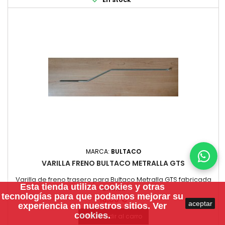
MARCA:
BULTACO
VARILLA FRENO BULTACO METRALLA GTS
Varilla de freno trasero para Bultaco Metralla GTS fabricada
Esta tienda utiliza
cookies
y otras
en inox
tecnologías para que podamos mejorar su
Precio
18,00 €
aceptar
experiencia en nuestros sitios.
Ver
cookies.
Añadir al carro
