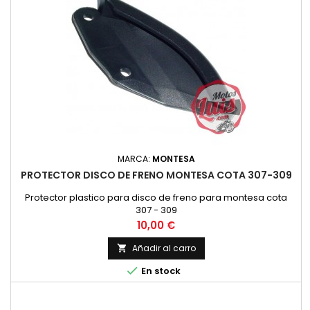
MARCA:
MONTESA
PROTECTOR DISCO DE FRENO MONTESA COTA 307-309
Protector plastico para disco de freno para montesa cota
307 - 309
Precio
10,00 €
Añadir al carro


En stock