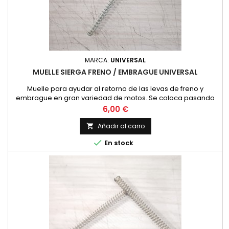
MARCA:
UNIVERSAL
MUELLE SIERGA FRENO / EMBRAGUE UNIVERSAL
Muelle para ayudar al retorno de las levas de freno y
embrague en gran variedad de motos. Se coloca pasando
la sierga/cable por su interior, al hacer tope en la parte fija
Precio
6,00 €
del buje o carter y en la leva, empuja con fuerza suficiente
para ayudar a su retorno. Viene con longitud suficiente para
Añadir al carro

cortar a medida. Diametro interior 5 mm. Longitud 135 mm.

En stock
(13.5...