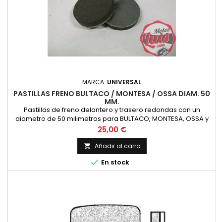
MARCA:
UNIVERSAL
PASTILLAS FRENO BULTACO / MONTESA / OSSA DIAM. 50
MM.
Pastillas de freno delantero y trasero redondas con un
diametro de 50 milimetros para BULTACO, MONTESA, OSSA y
otras, para pinzas de freno AJP.
Precio
25,00 €
Añadir al carro


En stock