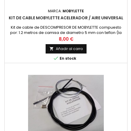
MARCA:
MOBYLETTE
KIT DE CABLE MOBYLETTE ACELERADOR / AIRE UNIVERSAL
Kit de cable de DESCOMPRESOR DE MOBYLETTE compuesto
por: 1.2 metros de camisa de diametro 5 mm con teflon (la
habitual para descompresor, acelerador y varios usos) 1x
Precio
8,00 €
Cable con cabeza de tipo MARTILLO 2x topes de camisa de 5
mm. No es necesario prisionero porque se fija directamente
Añadir al carro

al mando Con 1 kit haces un mando. Cada Mobylette lleva

En stock
dos...