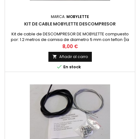
MARCA:
MOBYLETTE
KIT DE CABLE MOBYLETTE DESCOMPRESOR
Kit de cable de DESCOMPRESOR DE MOBYLETTE compuesto
por: 1.2 metros de camisa de diametro 5 mm con teflon (la
habitual para descompresor, acelerador y varios usos) 1x
Precio
8,00 €
Cable con cabeza de tipo MARTILLO 2x topes de camisa de 5
mm. 1x prisionero de diametro 6 mm. Con 1 kit haces un
Añadir al carro

mando.

En stock