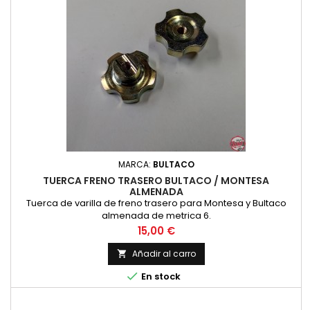
MARCA:
BULTACO
TUERCA FRENO TRASERO BULTACO / MONTESA
ALMENADA
Tuerca de varilla de freno trasero para Montesa y Bultaco
almenada de metrica 6.
Precio
15,00 €
Añadir al carro


En stock