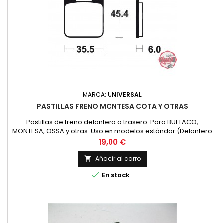
MARCA:
UNIVERSAL
PASTILLAS FRENO MONTESA COTA Y OTRAS
Pastillas de freno delantero o trasero. Para BULTACO,
MONTESA, OSSA y otras. Uso en modelos estándar (Delantero
/ Posterior)
Precio
19,00 €
Añadir al carro


En stock