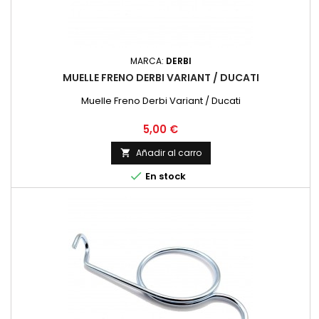
MARCA:
DERBI
MUELLE FRENO DERBI VARIANT / DUCATI
Muelle Freno Derbi Variant / Ducati
Precio
5,00 €
Añadir al carro


En stock