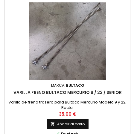
MARCA:
BULTACO
VARILLA FRENO BULTACO MERCURIO 9 / 22 / SENIOR
Varilla de freno trasero para Bultaco Mercurio Modelo 9 y 22.
Recta.
Precio
35,00 €
Añadir al carro


En stock