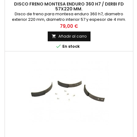
DISCO FRENO MONTESA ENDURO 360 H7 / DERBI FD
57X220 MM.
Disco de freno para montesa enduro 360 h7, diametro
exterior 220 mm, diametro interior 57 y espesor de 4 mm.
NUEVO
Precio
79,00 €
Añadir al carro


En stock