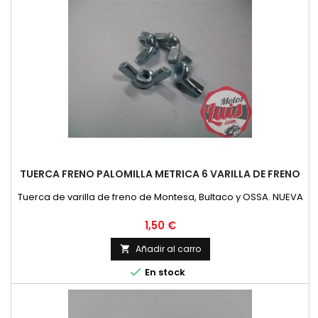
TUERCA FRENO PALOMILLA METRICA 6 VARILLA DE FRENO
Tuerca de varilla de freno de Montesa, Bultaco y OSSA. NUEVA
Precio
1,50 €
Añadir al carro


En stock