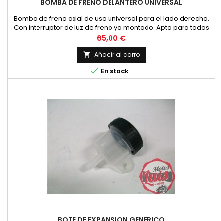
BOMBA DE FRENO DELANTERO UNIVERSAL
Bomba de freno axial de uso universal para el lado derecho.
Con interruptor de luz de freno ya montado. Apto para todos
los manillares de 22mm. Se puede utilizar con líquido de
Precio
65,00 €
frenos DOT 3 o DOT 4. No apto para aceite mineral. Diámetro
del pistón de 6 mm
Añadir al carro


En stock
BOTE DE EXPANSION GENERICO