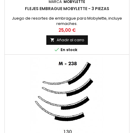
MARCA:
MOBYLETTE
FLEJES EMBRAGUE MOBYLETTE - 3 PIEZAS
Juego de resortes de embrague para Mobylette, incluye
remaches.
Precio
25,00 €
Añadir al carro


En stock