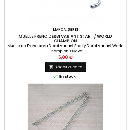
MARCA:
DERBI
MUELLE FRENO DERBI VARIANT START / WORLD
CHAMPION
Muelle de Freno para Derbi Variant Start y Derbi Variant World
Champion. Nuevo
Precio
5,00 €
Añadir al carro


En stock