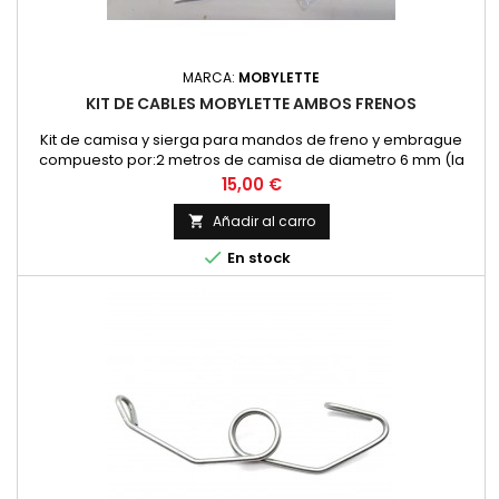
MARCA:
MOBYLETTE
KIT DE CABLES MOBYLETTE AMBOS FRENOS
Kit de camisa y sierga para mandos de freno y embrague
compuesto por:2 metros de camisa de diametro 6 mm (la
habitual para frenos)2x Cables de de tipo pera4x topes de
Precio
15,00 €
camisa de 6 mm.4x prisioneros, 2x diam. 6 mm. y 2 diam. 8
mm.2x punteras de remate de cableCon 1 kit se preparan
Añadir al carro

ambos frenos, delantero y trasero.

En stock