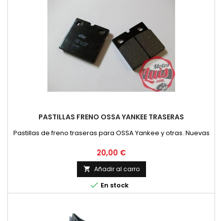
PASTILLAS FRENO OSSA YANKEE TRASERAS
Pastillas de freno traseras para OSSA Yankee y otras. Nuevas
Precio
20,00 €
Añadir al carro


En stock