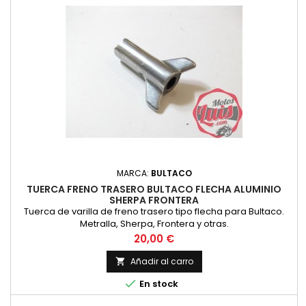
MARCA:
BULTACO
TUERCA FRENO TRASERO BULTACO FLECHA ALUMINIO
SHERPA FRONTERA
Tuerca de varilla de freno trasero tipo flecha para Bultaco.
Metralla, Sherpa, Frontera y otras.
Precio
20,00 €
Añadir al carro


En stock