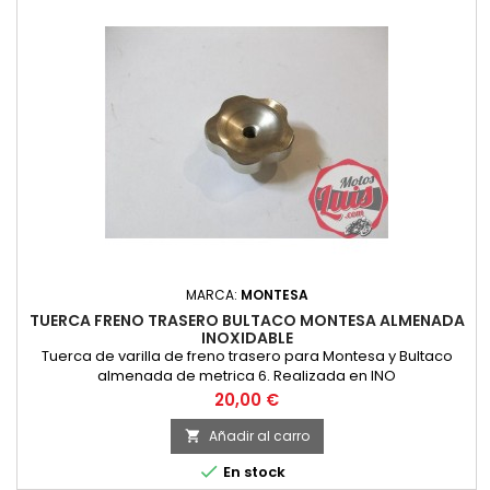
MARCA:
MONTESA
TUERCA FRENO TRASERO BULTACO MONTESA ALMENADA
INOXIDABLE
Tuerca de varilla de freno trasero para Montesa y Bultaco
almenada de metrica 6. Realizada en INO
Precio
20,00 €
Añadir al carro


En stock