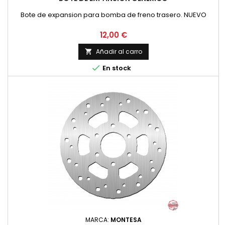
Bote de expansion para bomba de freno trasero. NUEVO
Precio
12,00 €
Añadir al carro


En stock
MARCA:
MONTESA