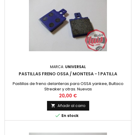
MARCA:
UNIVERSAL
PASTILLAS FRENO OSSA / MONTESA - 1 PATILLA
Pastillas de freno delanteras para OSSA yankee, Bultaco
Streaker y otras. Nuevas
Precio
20,00 €
Añadir al carro


En stock