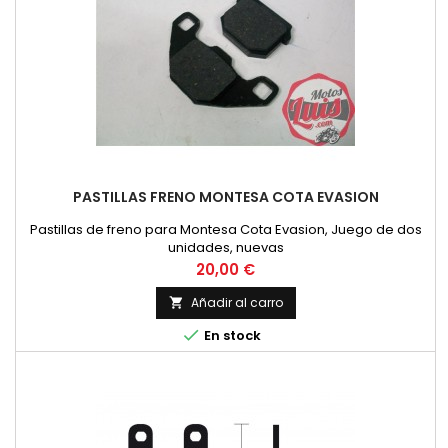
PASTILLAS FRENO MONTESA COTA EVASION
Pastillas de freno para Montesa Cota Evasion, Juego de dos
unidades, nuevas
Precio
20,00 €
Añadir al carro


En stock