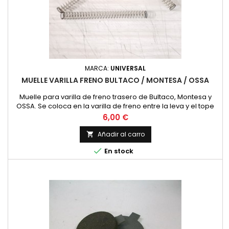
MARCA:
UNIVERSAL
MUELLE VARILLA FRENO BULTACO / MONTESA / OSSA
Muelle para varilla de freno trasero de Bultaco, Montesa y
OSSA. Se coloca en la varilla de freno entre la leva y el tope
con arandela de la propia varilla. Diametro interior 7 mm.
Precio
6,00 €
Longitud 100 mm. (10 cm.)
Añadir al carro


En stock