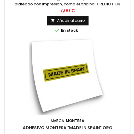
plateado con impresion, como el original. PRECIO POR
PAREJA
Precio
7,00 €
Añadir al carro


En stock
MARCA:
MONTESA
ADHESIVO MONTESA "MADE IN SPAIN" ORO