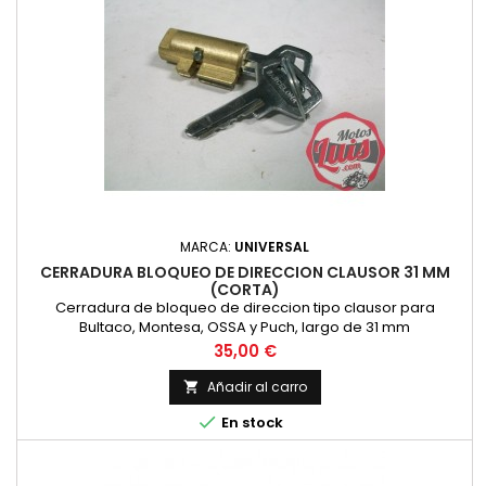
MARCA:
UNIVERSAL
CERRADURA BLOQUEO DE DIRECCION CLAUSOR 31 MM
(CORTA)
Cerradura de bloqueo de direccion tipo clausor para
Bultaco, Montesa, OSSA y Puch, largo de 31 mm
Precio
35,00 €
Añadir al carro


En stock