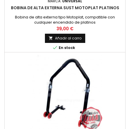
MARCA:
UNIVERSAL
BOBINA DE ALTA EXTERNA SUST MOTOPLAT PLATINOS
Bobina de alta externa tipo Motoplat, compatible con
cualquier encendido de platinos
Precio
39,00 €
Añadir al carro


En stock