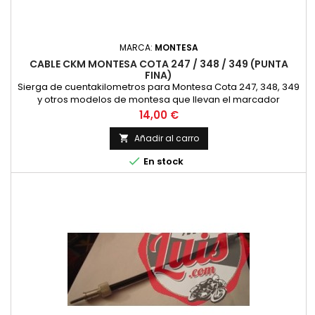
MARCA:
MONTESA
CABLE CKM MONTESA COTA 247 / 348 / 349 (PUNTA
FINA)
Sierga de cuentakilometros para Montesa Cota 247, 348, 349
y otros modelos de montesa que llevan el marcador
colocado en la botella de la suspension. Nueva
Precio
14,00 €
Añadir al carro


En stock