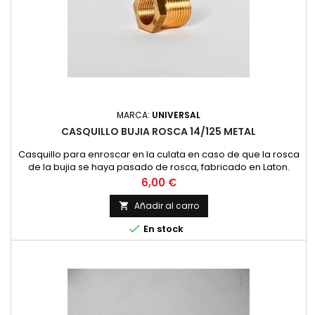
MARCA:
UNIVERSAL
CASQUILLO BUJIA ROSCA 14/125 METAL
Casquillo para enroscar en la culata en caso de que la rosca
de la bujia se haya pasado de rosca, fabricado en Laton.
Precio
6,00 €
Añadir al carro


En stock