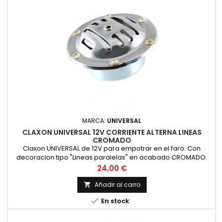
MARCA:
UNIVERSAL
CLAXON UNIVERSAL 12V CORRIENTE ALTERNA LINEAS
CROMADO
Claxon UNIVERSAL de 12V para empotrar en el faro. Con
decoracion tipo "Lineas paralelas" en acabado CROMADO.
Valido para Montesa impala, Bultaco mercurio, OSSA y otras.
Precio
24,00 €
Funciona a 6 voltios en corriente alterna (para motos sin
bateria). nuevo
Añadir al carro


En stock