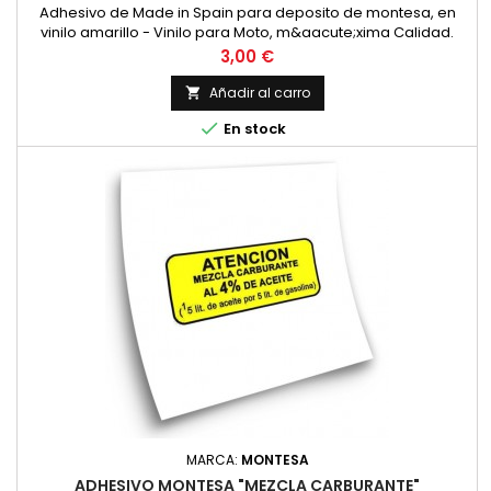
Adhesivo de Made in Spain para deposito de montesa, en
vinilo amarillo - Vinilo para Moto, m&aacute;xima Calidad.
Precio
3,00 €
Añadir al carro


En stock
MARCA:
MONTESA
ADHESIVO MONTESA "MEZCLA CARBURANTE"