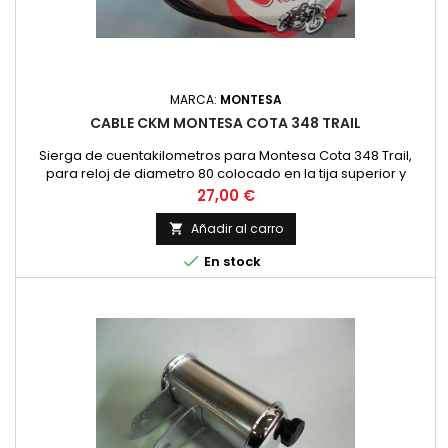
MARCA:
MONTESA
CABLE CKM MONTESA COTA 348 TRAIL
Sierga de cuentakilometros para Montesa Cota 348 Trail,
para reloj de diametro 80 colocado en la tija superior y
reenvio en la rueda delantera.
Precio
27,00 €
Añadir al carro


En stock