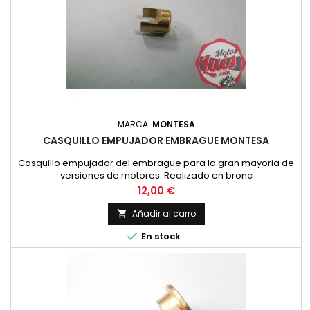
MARCA:
MONTESA
CASQUILLO EMPUJADOR EMBRAGUE MONTESA
Casquillo empujador del embrague para la gran mayoria de
versiones de motores. Realizado en bronc
Precio
12,00 €
Añadir al carro


En stock