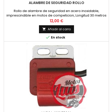
ALAMBRE DE SEGURIDAD ROLLO
Rollo de alambre de seguridad en acero inoxidable,
imprescindible en motos de competicion, Longitud 30 metros
y diametro 0.8 mm.
Precio
12,00 €
Añadir al carro


En stock