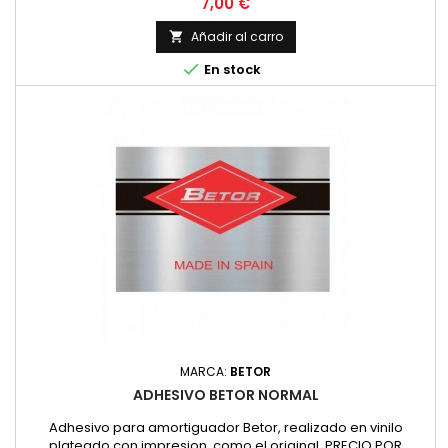
Precio
7,00 €
Añadir al carro


En stock
MARCA:
BETOR
ADHESIVO BETOR NORMAL
Adhesivo para amortiguador Betor, realizado en vinilo
plateado con impresion, como el original. PRECIO POR