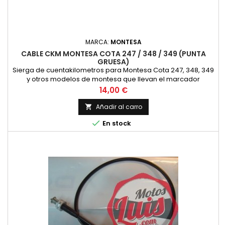
MARCA:
MONTESA
CABLE CKM MONTESA COTA 247 / 348 / 349 (PUNTA
GRUESA)
Sierga de cuentakilometros para Montesa Cota 247, 348, 349
y otros modelos de montesa que llevan el marcador
colocado en la botella de la suspension. Nueva
Precio
14,00 €
Añadir al carro


En stock