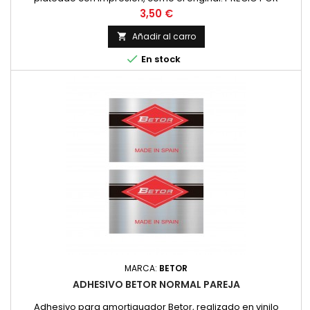
UNIDAD
Precio
3,50 €
Añadir al carro


En stock
MARCA:
BETOR
ADHESIVO BETOR NORMAL PAREJA
Adhesivo para amortiguador Betor, realizado en vinilo