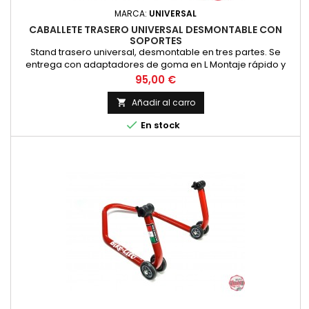
MARCA:
UNIVERSAL
CABALLETE TRASERO UNIVERSAL DESMONTABLE CON
SOPORTES
Stand trasero universal, desmontable en tres partes. Se
entrega con adaptadores de goma en L Montaje rápido y
fácil
Precio
95,00 €
Añadir al carro


En stock