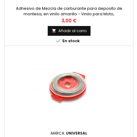
Adhesivo de Mezcla de carburante para deposito de
montesa, en vinilo amarillo - Vinilo para Moto,
m&aacute;xima Calidad.
Precio
3,00 €
Añadir al carro


En stock
MARCA:
UNIVERSAL