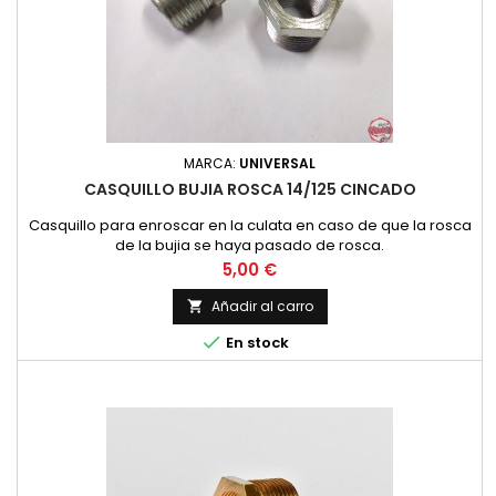
MARCA:
UNIVERSAL
CASQUILLO BUJIA ROSCA 14/125 CINCADO
Casquillo para enroscar en la culata en caso de que la rosca
de la bujia se haya pasado de rosca.
Precio
5,00 €
Añadir al carro


En stock