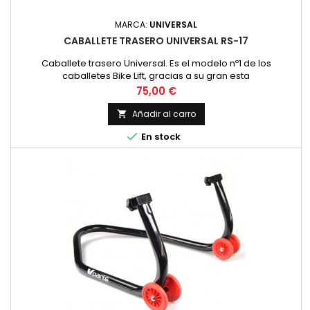
MARCA:
UNIVERSAL
CABALLETE TRASERO UNIVERSAL RS-17
Caballete trasero Universal. Es el modelo nº1 de los
caballetes Bike Lift, gracias a su gran esta
Precio
75,00 €
Añadir al carro


En stock