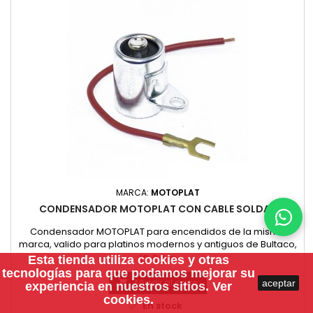
MARCA:
MOTOPLAT
CONDENSADOR MOTOPLAT CON CABLE SOLDAR
Condensador MOTOPLAT para encendidos de la misma
marca, valido para platinos modernos y antiguos de Bultaco,
Montesa, OSSA y mas marcas de motos que monten dicho
Precio
12,00 €
Esta tienda utiliza
cookies
y otras
encendido. Recomendamos comprobar el condensador
tecnologías para que podamos mejorar su
que lleva montado la moto antes de comprarlo.
Añadir al carro
aceptar

experiencia en nuestros sitios.
Ver
cookies.

En stock