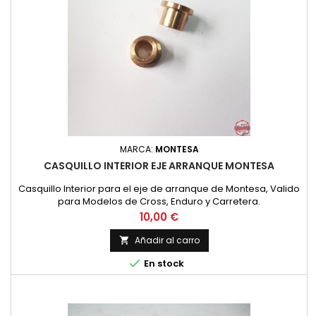
MARCA:
MONTESA
CASQUILLO INTERIOR EJE ARRANQUE MONTESA
Casquillo Interior para el eje de arranque de Montesa, Valido
para Modelos de Cross, Enduro y Carretera.
Precio
10,00 €
Añadir al carro


En stock