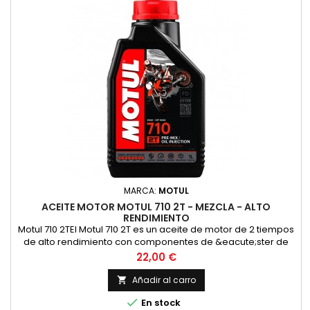
MARCA:
MOTUL
ACEITE MOTOR MOTUL 710 2T - MEZCLA - ALTO
RENDIMIENTO
Motul 710 2TEl Motul 710 2T es un aceite de motor de 2 tiempos
de alto rendimiento con componentes de &eacute;ster de
alta calidad para las m&aacute;s altas exigencias en las
Precio
22,00 €
carreras y en la carretera en todos los motores de 2 tiempos
con inyecci&oacute;n o carburador. Adecuado para la
Añadir al carro

lubricaci&oacute;n mixta y separada. Compatible con los

En stock
modernos...