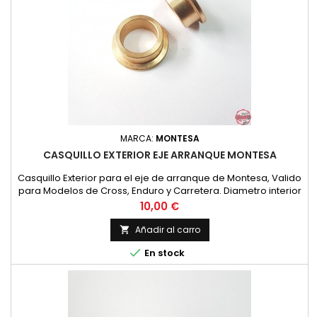
MARCA:
MONTESA
CASQUILLO EXTERIOR EJE ARRANQUE MONTESA
Casquillo Exterior para el eje de arranque de Montesa, Valido
para Modelos de Cross, Enduro y Carretera. Diametro interior
16 mm. Diametro exterior 22 mm. y con voladizo de 28 mm.
Precio
10,00 €
Espesor de 10 mm. en total.
Añadir al carro


En stock