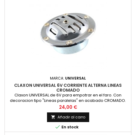
MARCA:
UNIVERSAL
CLAXON UNIVERSAL 6V CORRIENTE ALTERNA LINEAS
CROMADO
Claxon UNIVERSAL de 6V para empotrar en el faro. Con
decoracion tipo "Lineas paralelas" en acabado CROMADO.
Valido para Montesa impala, Bultaco mercurio, OSSA y otras.
Precio
24,00 €
Funciona a 6 voltios en corriente alterna (para motos sin
bateria). nuevo
Añadir al carro


En stock