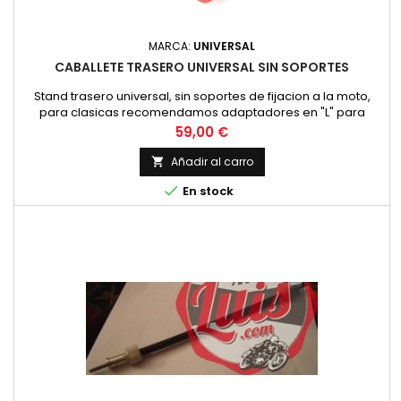
MARCA:
UNIVERSAL
CABALLETE TRASERO UNIVERSAL SIN SOPORTES
Stand trasero universal, sin soportes de fijacion a la moto,
para clasicas recomendamos adaptadores en "L" para
levantar la moto por el basculantel Color: negro
Precio
59,00 €
Añadir al carro


En stock