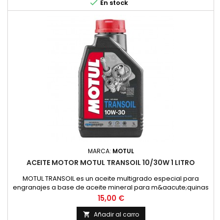

En stock
MARCA:
MOTUL
ACEITE MOTOR MOTUL TRANSOIL 10/30W 1 LITRO
MOTUL TRANSOIL es un aceite multigrado especial para
engranajes a base de aceite mineral para m&aacute;quinas
de dos tiempos con lubricaci&oacute;n separada de los
Precio
15,00 €
engranajes. Corresponde a la recomendaci&oacute;n de
YAMAHA para estas transmisiones.ESPECIFICACIONES /
Añadir al carro
