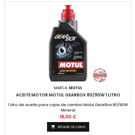
MARCA:
MOTUL
ACEITE MOTOR MOTUL GEARBOX 80/90W 1 LITRO
1 Litro de aceite para cajas de cambio Motul GearBox 80/90W
Mineral
Precio
18,00 €
Añadir al carro
