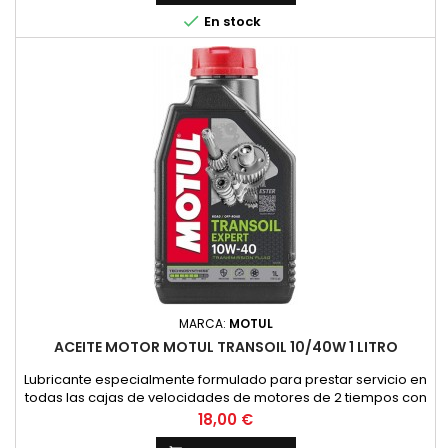
NORMAS:NORMAS: SAE 10W-30VENTAJAS ESPECIALES:- Permite

En stock
un cambio de marchas f&aacute;cil...
MARCA:
MOTUL
ACEITE MOTOR MOTUL TRANSOIL 10/40W 1 LITRO
Lubricante especialmente formulado para prestar servicio en
todas las cajas de velocidades de motores de 2 tiempos con
embrague sumergido, donde el constructor recomienda un
Precio
18,00 €
lubricante de viscosidad SAE 10W40 y API GL4. (HONDA,