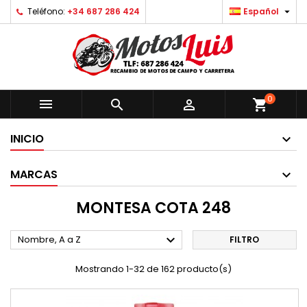

Teléfono:
+34 687 286 424
Español
0



shopping_cart
INICIO
MARCAS
MONTESA COTA 248

Nombre, A a Z
FILTRO
Mostrando 1-32 de 162 producto(s)