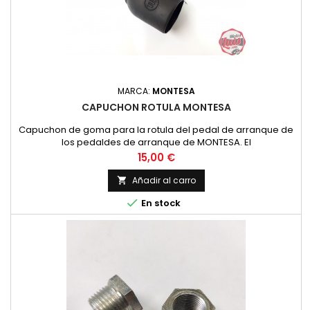
MARCA:
MONTESA
CAPUCHON ROTULA MONTESA
Capuchon de goma para la rotula del pedal de arranque de
los pedaldes de arranque de MONTESA. El
Precio
15,00 €
Añadir al carro


En stock