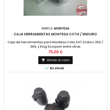
MARCA:
MONTESA
CAJA HERRAMIENTAS MONTESA COTA / ENDURO
Caja de herramientas para Montesa Cota 247, Enduro 250 /
360, y King Scorpion entre otras
Precio
75,00 €
Añadir al carro


En stock