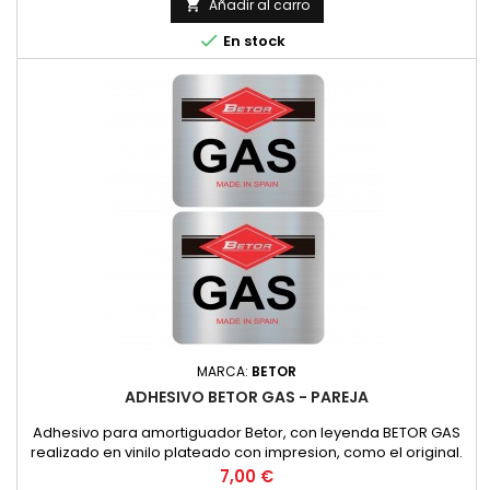
YAMAHA, SUZUKI, KAWASAKI, ETC.).Asimismo, es
Añadir al carro

recomendable su uso en todos los grupos de finales de

En stock
ciclomotores y scooters con...
MARCA:
BETOR
ADHESIVO BETOR GAS - PAREJA
Adhesivo para amortiguador Betor, con leyenda BETOR GAS
realizado en vinilo plateado con impresion, como el original.
PRECIO POR PAREJA
Precio
7,00 €