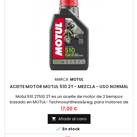
MARCA:
MOTUL
ACEITE MOTOR MOTUL 510 2T - MEZCLA - USO NORMAL
Motul 510 2T510 2T es un aceite de motor de 2 tiempos
basado en MOTUL- Technosynthesis&reg; para motores de
moto modernos de 2T para esfuerzos normales en el uso
Precio
17,00 €
diario en todos los motores de 2 tiempos con
inyecci&oacute;n o carburador. Adecuado para la
Añadir al carro

lubricaci&oacute;n mixta y separada. Compatible con los

En stock
modernos sistemas de postratamiento de gases...