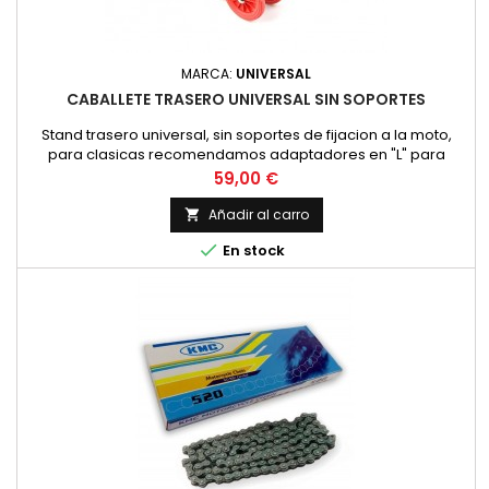
MARCA:
UNIVERSAL
CABALLETE TRASERO UNIVERSAL SIN SOPORTES
Stand trasero universal, sin soportes de fijacion a la moto,
para clasicas recomendamos adaptadores en "L" para
levantar la moto por el basculantel Color: negro
Precio
59,00 €
Añadir al carro


En stock