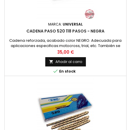
MARCA:
UNIVERSAL
CADENA PASO 520 118 PASOS - NEGRA
Cadena reforzada, acabado color NEGRO. Adecuada para
aplicaciones especificas:motocross, trial, etc. También se
recomienda para todo tipo de aplicaciones, hasta 250 c..c.
Precio
35,00 €
Paso de cadena 520 (5/8 x 1/4 pulgadas) (15,875 x 6,48 mm)
Añadir al carro


En stock