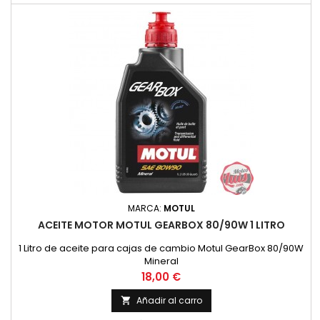
MARCA:
MOTUL
ACEITE MOTOR MOTUL GEARBOX 80/90W 1 LITRO
1 Litro de aceite para cajas de cambio Motul GearBox 80/90W
Mineral
Precio
18,00 €
Añadir al carro
