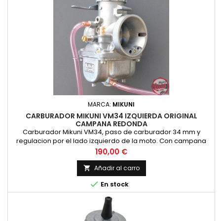
MARCA:
MIKUNI
CARBURADOR MIKUNI VM34 IZQUIERDA ORIGINAL
CAMPANA REDONDA
Carburador Mikuni VM34, paso de carburador 34 mm y
regulacion por el lado izquierdo de la moto. Con campana
redonda. Original Mikuni, no es copia
Precio
190,00 €
Añadir al carro


En stock