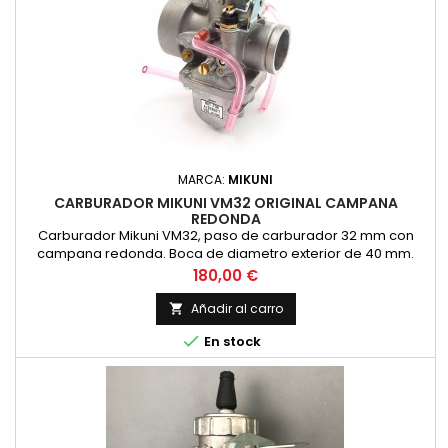
MARCA:
MIKUNI
CARBURADOR MIKUNI VM32 ORIGINAL CAMPANA
REDONDA
Carburador Mikuni VM32, paso de carburador 32 mm con
campana redonda. Boca de diametro exterior de 40 mm.
Original Mikuni, no es copia
Precio
180,00 €
Añadir al carro


En stock