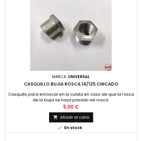
MARCA:
UNIVERSAL
CASQUILLO BUJIA ROSCA 14/125 CINCADO
Casquillo para enroscar en la culata en caso de que la rosca
de la bujia se haya pasado de rosca.
Precio
5,00 €
Añadir al carro


En stock