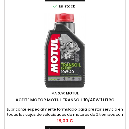
NORMAS:NORMAS: SAE 10W-30VENTAJAS ESPECIALES:- Permite

En stock
un cambio de marchas f&aacute;cil...
MARCA:
MOTUL
ACEITE MOTOR MOTUL TRANSOIL 10/40W 1 LITRO
Lubricante especialmente formulado para prestar servicio en
todas las cajas de velocidades de motores de 2 tiempos con
embrague sumergido, donde el constructor recomienda un
Precio
18,00 €
lubricante de viscosidad SAE 10W40 y API GL4. (HONDA,