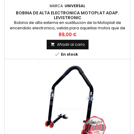
MARCA:
UNIVERSAL
BOBINA DE ALTA ELECTRONICA MOTOPLAT ADAP.
LEVISTRONIC
Bobina de alta externa en sustitucion de la Motoplat de
encendido electronico, valida para aquellas motos que de
origen lleven encendido electronico con dos salidas con
Precio
89,00 €
cables de color azul y cable negro. Pese a ser diferente en
apariencia es compatible en tamaño. Esta bobina SUSTITUYE
Añadir al carro

a la original Motoplat de color rojo con las referencias: 96132

En stock
y...