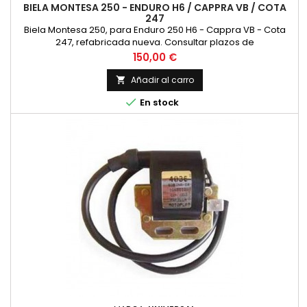
BIELA MONTESA 250 - ENDURO H6 / CAPPRA VB / COTA
247
Biela Montesa 250, para Enduro 250 H6 - Cappra VB - Cota
247, refabricada nueva. Consultar plazos de
Precio
150,00 €
Añadir al carro


En stock