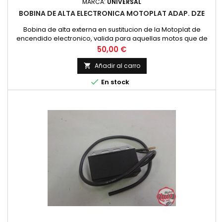
MARCA:
UNIVERSAL
BOBINA DE ALTA ELECTRONICA MOTOPLAT ADAP. DZE
Bobina de alta externa en sustitucion de la Motoplat de
encendido electronico, valida para aquellas motos que de
origen lleven encendido electronico con una salida de cable.
Precio
50,00 €
Pese a ser diferente en apariencia es compatible.
Añadir al carro


En stock