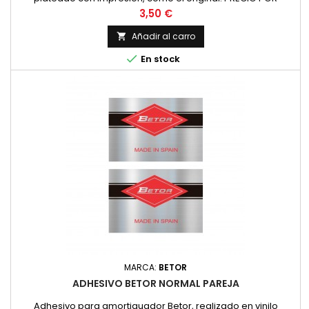
UNIDAD
Precio
3,50 €
Añadir al carro


En stock
MARCA:
BETOR
ADHESIVO BETOR NORMAL PAREJA
Adhesivo para amortiguador Betor, realizado en vinilo