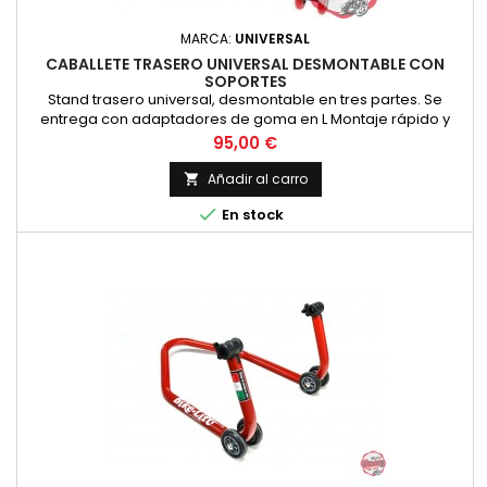
MARCA:
UNIVERSAL
CABALLETE TRASERO UNIVERSAL DESMONTABLE CON
SOPORTES
Stand trasero universal, desmontable en tres partes. Se
entrega con adaptadores de goma en L Montaje rápido y
fácil
Precio
95,00 €
Añadir al carro


En stock