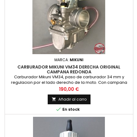
MARCA:
MIKUNI
CARBURADOR MIKUNI VM34 DERECHA ORIGINAL
CAMPANA REDONDA
Carburador Mikuni VM34, paso de carburador 34 mm y
regulacion por el lado derecho de la moto. Con campana
redonda. Original Mikuni, no es copia
Precio
190,00 €
Añadir al carro


En stock