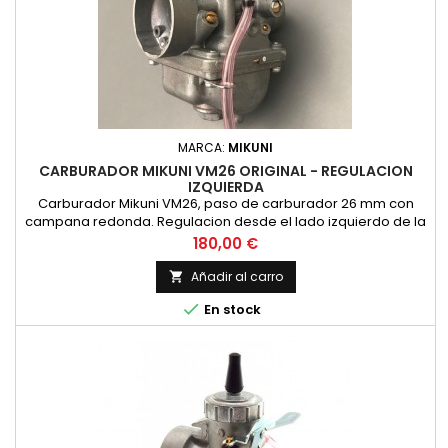
MARCA:
MIKUNI
CARBURADOR MIKUNI VM26 ORIGINAL - REGULACION
IZQUIERDA
Carburador Mikuni VM26, paso de carburador 26 mm con
campana redonda. Regulacion desde el lado izquierdo de la
moto. ORIGINAL MIKUNI, NO COPIA
Precio
180,00 €
Añadir al carro


En stock