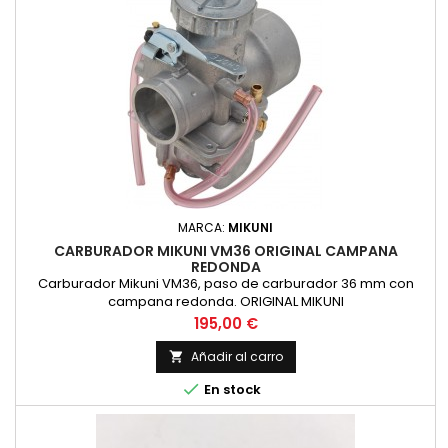
MARCA:
MIKUNI
CARBURADOR MIKUNI VM36 ORIGINAL CAMPANA
REDONDA
Carburador Mikuni VM36, paso de carburador 36 mm con
campana redonda. ORIGINAL MIKUNI
Precio
195,00 €
Añadir al carro


En stock