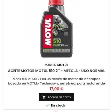
MARCA:
MOTUL
ACEITE MOTOR MOTUL 510 2T - MEZCLA - USO NORMAL
Motul 510 2T510 2T es un aceite de motor de 2 tiempos
basado en MOTUL- Technosynthesis&reg; para motores de
moto modernos de 2T para esfuerzos normales en el uso
Precio
17,00 €
diario en todos los motores de 2 tiempos con
inyecci&oacute;n o carburador. Adecuado para la
Añadir al carro

lubricaci&oacute;n mixta y separada. Compatible con los

En stock
modernos sistemas de postratamiento de gases...