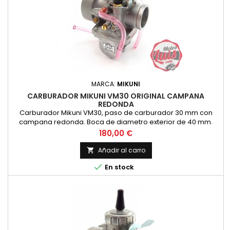
MARCA:
MIKUNI
CARBURADOR MIKUNI VM30 ORIGINAL CAMPANA
REDONDA
Carburador Mikuni VM30, paso de carburador 30 mm con
campana redonda. Boca de diametro exterior de 40 mm.
Original Mikuni, no es copia
Precio
180,00 €
Añadir al carro


En stock