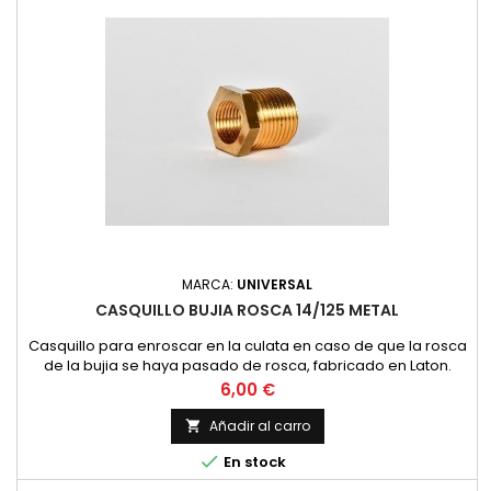
MARCA:
UNIVERSAL
CASQUILLO BUJIA ROSCA 14/125 METAL
Casquillo para enroscar en la culata en caso de que la rosca
de la bujia se haya pasado de rosca, fabricado en Laton.
Precio
6,00 €
Añadir al carro


En stock