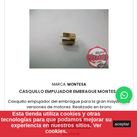
MARCA:
MONTESA
CASQUILLO EMPUJADOR EMBRAGUE MONTESA
Casquillo empujador del embrague para la gran mayoria de
versiones de motores. Realizado en bronc
Precio
12,00 €
Esta tienda utiliza
cookies
y otras
tecnologías para que podamos mejorar su
Añadir al carro
aceptar

experiencia en nuestros sitios.
Ver
cookies.

En stock