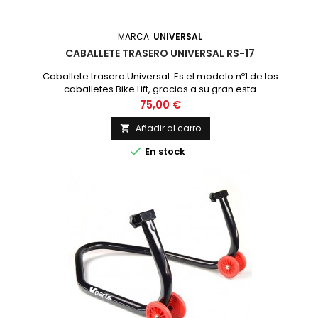
MARCA:
UNIVERSAL
CABALLETE TRASERO UNIVERSAL RS-17
Caballete trasero Universal. Es el modelo nº1 de los
caballetes Bike Lift, gracias a su gran esta
Precio
75,00 €
Añadir al carro


En stock