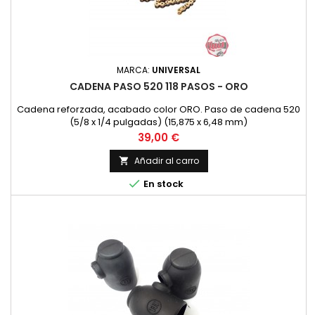
MARCA:
UNIVERSAL
CADENA PASO 520 118 PASOS - ORO
Cadena reforzada, acabado color ORO. Paso de cadena 520
(5/8 x 1/4 pulgadas) (15,875 x 6,48 mm)
Precio
39,00 €
Añadir al carro


En stock