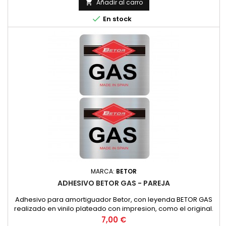
YAMAHA, SUZUKI, KAWASAKI, ETC.).Asimismo, es
Añadir al carro

recomendable su uso en todos los grupos de finales de

En stock
ciclomotores y scooters con...
MARCA:
BETOR
ADHESIVO BETOR GAS - PAREJA
Adhesivo para amortiguador Betor, con leyenda BETOR GAS
realizado en vinilo plateado con impresion, como el original.
PRECIO POR PAREJA
Precio
7,00 €