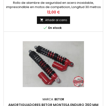
Rollo de alambre de seguridad en acero inoxidable,
imprescindible en motos de competicion, Longitud 30 metros
y diametro 0.8 mm.
Precio
12,00 €
Añadir al carro


En stock
MARCA:
BETOR
AMORTIGUADORES BETOR MONTESA ENDURO 360 MM