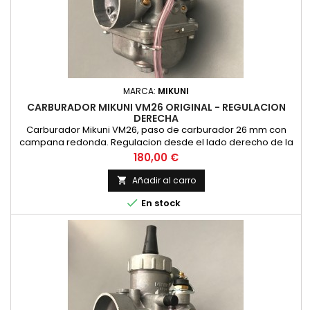
MARCA:
MIKUNI
CARBURADOR MIKUNI VM26 ORIGINAL - REGULACION
DERECHA
Carburador Mikuni VM26, paso de carburador 26 mm con
campana redonda. Regulacion desde el lado derecho de la
moto. ORIGINAL MIKUNI, NO COPIA
Precio
180,00 €
Añadir al carro


En stock