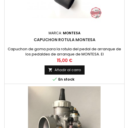
MARCA:
MONTESA
CAPUCHON ROTULA MONTESA
Capuchon de goma para la rotula del pedal de arranque de
los pedaldes de arranque de MONTESA. El
Precio
15,00 €
Añadir al carro


En stock