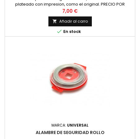
plateado con impresion, como el original. PRECIO POR
PAREJA
Precio
7,00 €
Añadir al carro


En stock
MARCA:
UNIVERSAL
ALAMBRE DE SEGURIDAD ROLLO