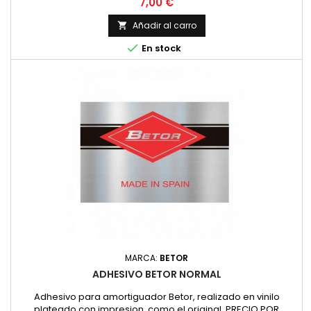
Precio
7,00 €
Añadir al carro


En stock
MARCA:
BETOR
ADHESIVO BETOR NORMAL
Adhesivo para amortiguador Betor, realizado en vinilo
plateado con impresion, como el original. PRECIO POR