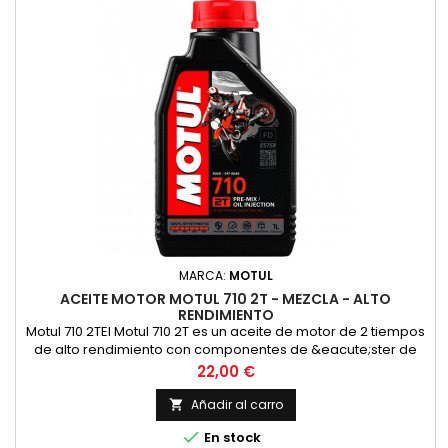
MARCA:
MOTUL
ACEITE MOTOR MOTUL 710 2T - MEZCLA - ALTO
RENDIMIENTO
Motul 710 2TEl Motul 710 2T es un aceite de motor de 2 tiempos
de alto rendimiento con componentes de &eacute;ster de
alta calidad para las m&aacute;s altas exigencias en las
Precio
22,00 €
carreras y en la carretera en todos los motores de 2 tiempos
con inyecci&oacute;n o carburador. Adecuado para la
Añadir al carro

lubricaci&oacute;n mixta y separada. Compatible con los

En stock
modernos...