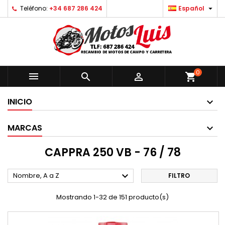

Teléfono:
+34 687 286 424
Español
0



shopping_cart
INICIO
MARCAS
CAPPRA 250 VB - 76 / 78

Nombre, A a Z
FILTRO
Mostrando 1-32 de 151 producto(s)