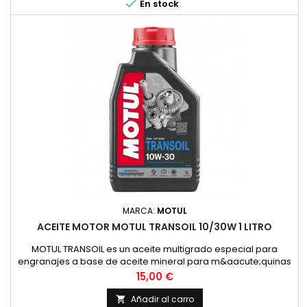

En stock
MARCA:
MOTUL
ACEITE MOTOR MOTUL TRANSOIL 10/30W 1 LITRO
MOTUL TRANSOIL es un aceite multigrado especial para
engranajes a base de aceite mineral para m&aacute;quinas
de dos tiempos con lubricaci&oacute;n separada de los
Precio
15,00 €
engranajes. Corresponde a la recomendaci&oacute;n de
YAMAHA para estas transmisiones.ESPECIFICACIONES /
Añadir al carro
