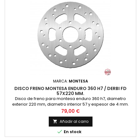
MARCA:
MONTESA
DISCO FRENO MONTESA ENDURO 360 H7 / DERBI FD
57X220 MM.
Disco de freno para montesa enduro 360 h7, diametro
exterior 220 mm, diametro interior 57 y espesor de 4 mm.
NUEVO
Precio
79,00 €
Añadir al carro


En stock