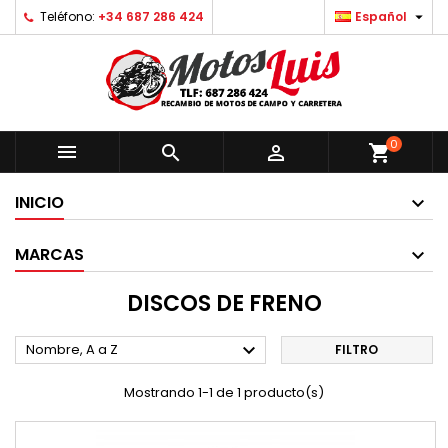

Teléfono:
+34 687 286 424
Español
0



shopping_cart
INICIO
MARCAS
DISCOS DE FRENO

Nombre, A a Z
FILTRO
Mostrando 1-1 de 1 producto(s)