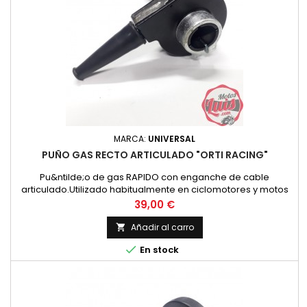
MARCA:
UNIVERSAL
PUÑO GAS RECTO ARTICULADO "ORTI RACING"
Pu&ntilde;o de gas RAPIDO con enganche de cable
articulado.Utilizado habitualmente en ciclomotores y motos
de los a&ntilde;os 80 o 90.
Precio
39,00 €
Añadir al carro


En stock