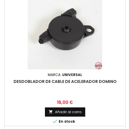
MARCA:
UNIVERSAL
DESDOBLADOR DE CABLE DE ACELERADOR DOMINO
Precio
16,00 €
Añadir al carro


En stock