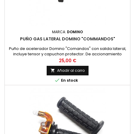
MARCA:
DOMINO
PUÑO GAS LATERAL DOMINO "COMMANDOS"
Puño de acelerador Domino "Comandos" con salida lateral,
incluye tensor y capuchon protector. De accionamiento
rapido debido a su gran diametro, Se puede montar en
Precio
25,00 €
motos clasicas de Cross y Enduro como Montesa Cappra,
Enduro, OSSA Phantom, Bultaco Frontera, Pursang, etc...
Añadir al carro


En stock