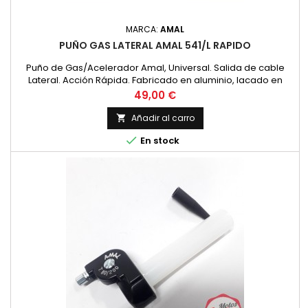
MARCA:
AMAL
PUÑO GAS LATERAL AMAL 541/L RAPIDO
Puño de Gas/Acelerador Amal, Universal. Salida de cable
Lateral. Acción Rápida. Fabricado en aluminio, lacado en
color negro y caña de plástico. Incluye cable acelerador,
Precio
49,00 €
tensor, protector de goma + instrucciones de montaje. Valido
para diferentes modelos de motos
Añadir al carro


En stock