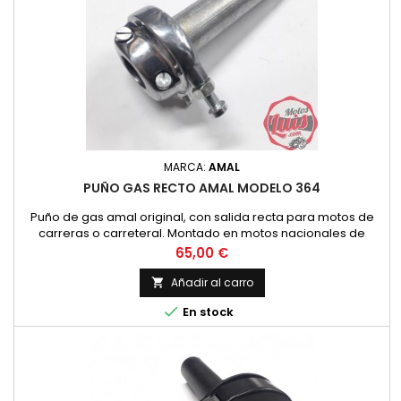
MARCA:
AMAL
PUÑO GAS RECTO AMAL MODELO 364
Puño de gas amal original, con salida recta para motos de
carreras o carreteral. Montado en motos nacionales de
grandes prestaciones. Amal original
Precio
65,00 €
Añadir al carro


En stock