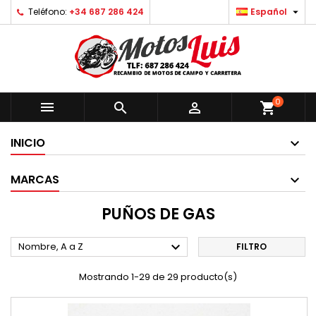

Teléfono:
+34 687 286 424
Español
0



shopping_cart
INICIO
MARCAS
PUÑOS DE GAS

Nombre, A a Z
FILTRO
Mostrando 1-29 de 29 producto(s)