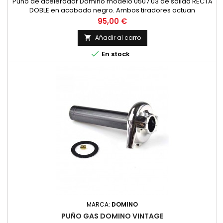
Puño de acelerador Domino modelo 0507.03 de salida RECTA
DOBLE en acabado negro. Ambos tiradores actuan
simultaneamente, ideal para bicilindricas.
Precio
95,00 €
Añadir al carro


En stock
MARCA:
DOMINO
PUÑO GAS DOMINO VINTAGE