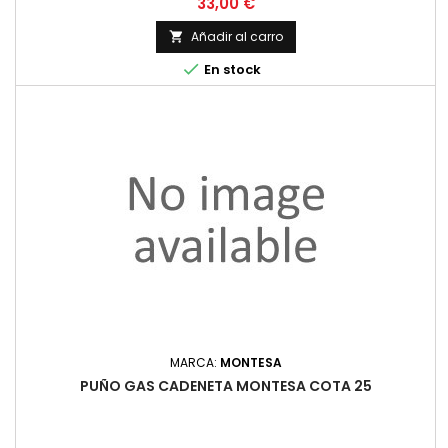
Precio
33,00 €
Añadir al carro


En stock
MARCA:
MONTESA
PUÑO GAS CADENETA MONTESA COTA 25