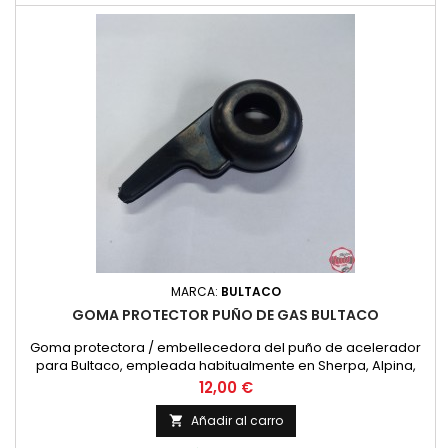
MARCA:
BULTACO
GOMA PROTECTOR PUÑO DE GAS BULTACO
Goma protectora / embellecedora del puño de acelerador
para Bultaco, empleada habitualmente en Sherpa, Alpina,
Frontera y otras. Nueva
Precio
12,00 €
Añadir al carro
