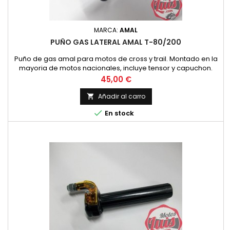
MARCA:
AMAL
PUÑO GAS LATERAL AMAL T-80/200
Puño de gas amal para motos de cross y trail. Montado en la
mayoria de motos nacionales, incluye tensor y capuchon.
Amal original
Precio
45,00 €
Añadir al carro


En stock