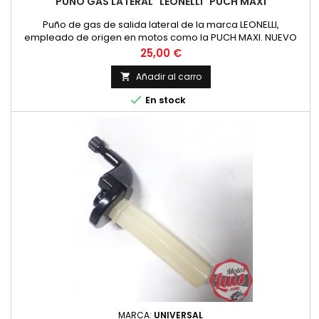
PUÑO GAS LATERAL "LEONELLI" PUCH MAXI
Puño de gas de salida lateral de la marca LEONELLI,
empleado de origen en motos como la PUCH MAXI. NUEVO
Precio
25,00 €
Añadir al carro


En stock
MARCA:
UNIVERSAL