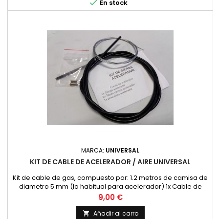

En stock
MARCA:
UNIVERSAL
KIT DE CABLE DE ACELERADOR / AIRE UNIVERSAL
Kit de cable de gas, compuesto por: 1.2 metros de camisa de
diametro 5 mm (la habitual para acelerador) 1x Cable de
acelerador 2x topes de camisa de 5 mm. 1x prisionero de
Precio
9,00 €
acelerador Con 1 kit haces un mando.
Añadir al carro
