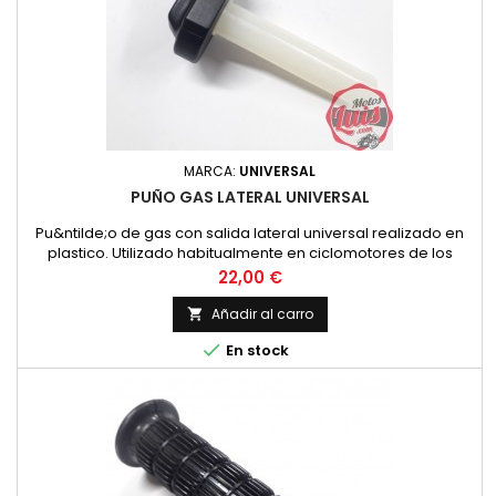
MARCA:
UNIVERSAL
PUÑO GAS LATERAL UNIVERSAL
Pu&ntilde;o de gas con salida lateral universal realizado en
plastico. Utilizado habitualmente en ciclomotores de los
a&ntilde;os 80 o 90.
Precio
22,00 €
Añadir al carro


En stock