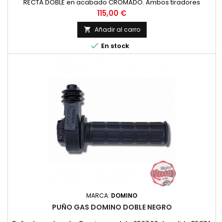
RECTA DOBLE en acabado CROMADO. Ambos tiradores
actuan simultaneamente, ideal para bicilindricas.
Precio
115,00 €
Añadir al carro


En stock
MARCA:
DOMINO
PUÑO GAS DOMINO DOBLE NEGRO