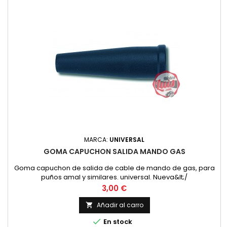
MARCA:
UNIVERSAL
GOMA CAPUCHON SALIDA MANDO GAS
Goma capuchon de salida de cable de mando de gas, para
puños amal y similares. universal. Nueva&lt;/
Precio
3,00 €
Añadir al carro


En stock