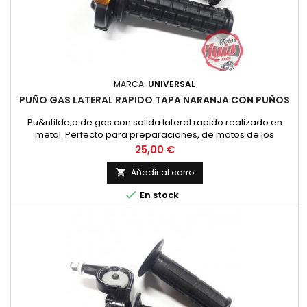
MARCA:
UNIVERSAL
PUÑO GAS LATERAL RAPIDO TAPA NARANJA CON PUÑOS
Pu&ntilde;o de gas con salida lateral rapido realizado en
metal. Perfecto para preparaciones, de motos de los
a&ntilde;os 70, 80 y 90. Incluye Pu&ntilde;os
Precio
25,00 €
Añadir al carro


En stock