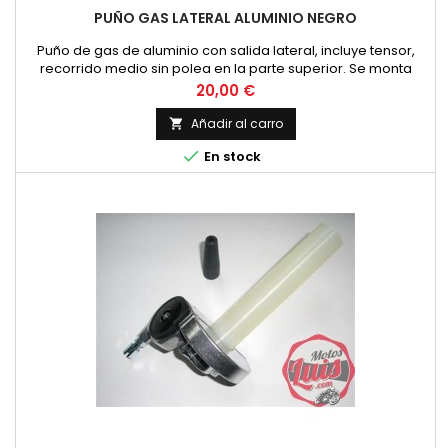
PUÑO GAS LATERAL ALUMINIO NEGRO
Puño de gas de aluminio con salida lateral, incluye tensor,
recorrido medio sin polea en la parte superior. Se monta
habitualmente en motos clasicas de Cross y Enduro como
Precio
20,00 €
Montesa Cappra, Enduro, OSSA Phantom, Bultaco Frontera,
Pursang, etc...
Añadir al carro


En stock