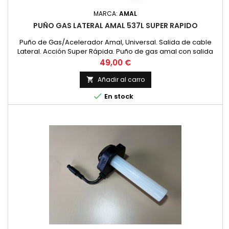
MARCA:
AMAL
PUÑO GAS LATERAL AMAL 537L SUPER RAPIDO
Puño de Gas/Acelerador Amal, Universal. Salida de cable
Lateral. Acción Super Rápida. Puño de gas amal con salida
lateral, modelo 537/L para motos de cross, enduro y trail.
Precio
49,00 €
Fabricado en aluminio, lacado en color negro y caña de
plástico. Incluye cable acelerador, tensor, protector de goma
Añadir al carro

+ instrucciones de montaje. Montado en la mayoria de

En stock
motos...