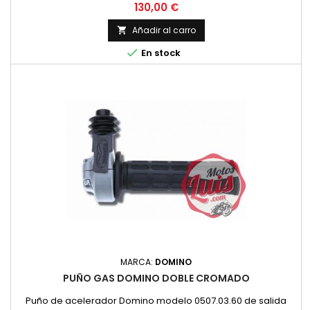
Precio
130,00 €
Añadir al carro


En stock
MARCA:
DOMINO
PUÑO GAS DOMINO DOBLE CROMADO
Puño de acelerador Domino modelo 0507.03.60 de salida