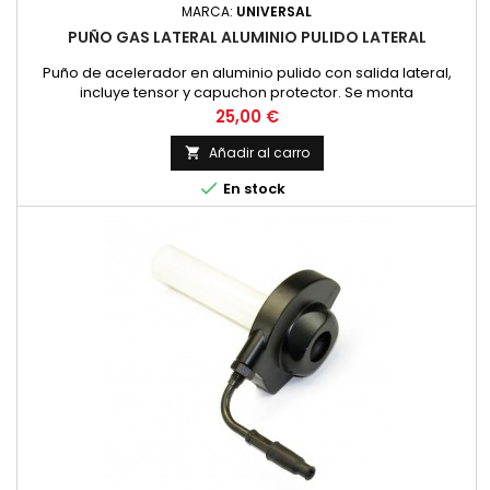
MARCA:
UNIVERSAL
PUÑO GAS LATERAL ALUMINIO PULIDO LATERAL
Puño de acelerador en aluminio pulido con salida lateral,
incluye tensor y capuchon protector. Se monta
habitualmente en motos clasicas de Cross y Enduro como
Precio
25,00 €
Montesa Cappra, Enduro, OSSA Phantom, Bultaco Frontera,
Pursang, etc...
Añadir al carro


En stock