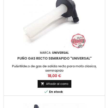
MARCA:
UNIVERSAL
PUÑO GAS RECTO SEMIRAPIDO "UNIVERSAL"
Pu&ntilde;o de gas de salida recto para moto clasica,
semirapido
Precio
18,00 €
Añadir al carro


En stock