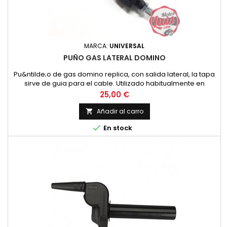
MARCA:
UNIVERSAL
PUÑO GAS LATERAL DOMINO
Pu&ntilde;o de gas domino replica, con salida lateral, la tapa
sirve de guia para el cable. Utilizado habitualmente en
ciclomotores de los a&ntilde;os 80 o 90.
Precio
25,00 €
Añadir al carro


En stock