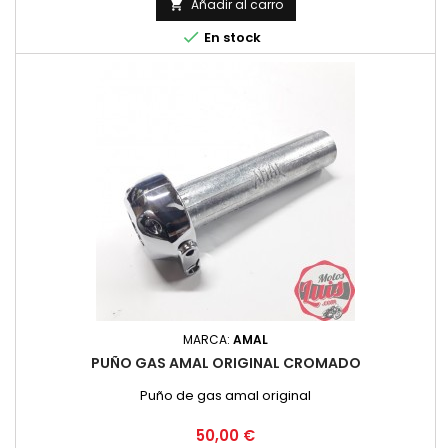
Añadir al carro


En stock
MARCA:
AMAL
PUÑO GAS AMAL ORIGINAL CROMADO
Puño de gas amal original
Precio
50,00 €