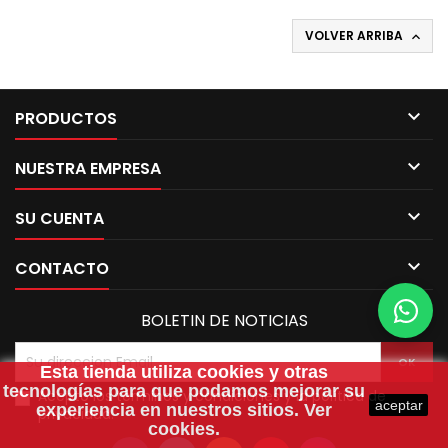
VOLVER ARRIBA


PRODUCTOS

NUESTRA EMPRESA

SU CUENTA

CONTACTO
BOLETIN DE NOTICIAS
Esta tienda utiliza
cookies
y otras
tecnologías para que podamos mejorar su
Acepto los términos y condiciones y la política de
aceptar
experiencia en nuestros sitios.
Ver
privacidad.
cookies.