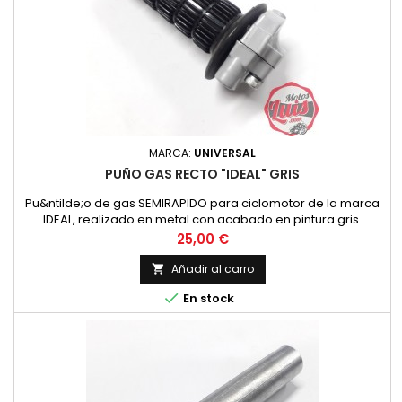
MARCA:
UNIVERSAL
PUÑO GAS RECTO "IDEAL" GRIS
Pu&ntilde;o de gas SEMIRAPIDO para ciclomotor de la marca
IDEAL, realizado en metal con acabado en pintura gris.
Utilizado habitualmente en ciclomotores y motos de los
Precio
25,00 €
a&ntilde;os 70 u 80.
Añadir al carro


En stock