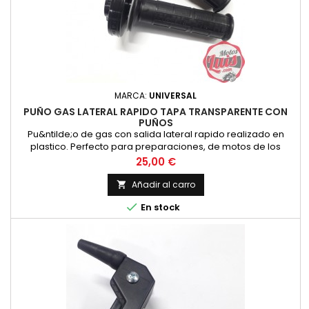
MARCA:
UNIVERSAL
PUÑO GAS LATERAL RAPIDO TAPA TRANSPARENTE CON
PUÑOS
Pu&ntilde;o de gas con salida lateral rapido realizado en
plastico. Perfecto para preparaciones, de motos de los
a&ntilde;os 70, 80 y 90. Incluye Pu&ntilde;os
Precio
25,00 €
Añadir al carro


En stock