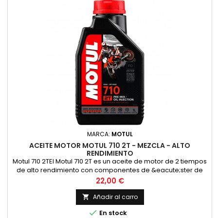
MARCA:
MOTUL
ACEITE MOTOR MOTUL 710 2T - MEZCLA - ALTO
RENDIMIENTO
Motul 710 2TEl Motul 710 2T es un aceite de motor de 2 tiempos
de alto rendimiento con componentes de &eacute;ster de
alta calidad para las m&aacute;s altas exigencias en las
Precio
22,00 €
carreras y en la carretera en todos los motores de 2 tiempos
con inyecci&oacute;n o carburador. Adecuado para la
Añadir al carro

lubricaci&oacute;n mixta y separada. Compatible con los

En stock
modernos...