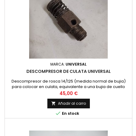
MARCA:
UNIVERSAL
DESCOMPRESOR DE CULATA UNIVERSAL
Descompresor de rosca 14/125 (medida normal de bujia)
para colocar en culata, equivalente a una bujia de cuello
corto.
Precio
45,00 €
Añadir al carro


En stock