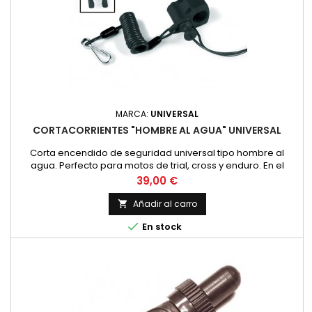
MARCA:
UNIVERSAL
CORTACORRIENTES "HOMBRE AL AGUA" UNIVERSAL
Corta encendido de seguridad universal tipo hombre al
agua. Perfecto para motos de trial, cross y enduro. En el
momento que el pasador se extrae corta la corriente y se
Precio
39,00 €
para la moto. Fácil instalación Ligero y ergonómico Ideal para
monturas Off road o acuáticas Interruptor abierto con clip
Añadir al carro

insertado Interruptor cerrado con el...

En stock