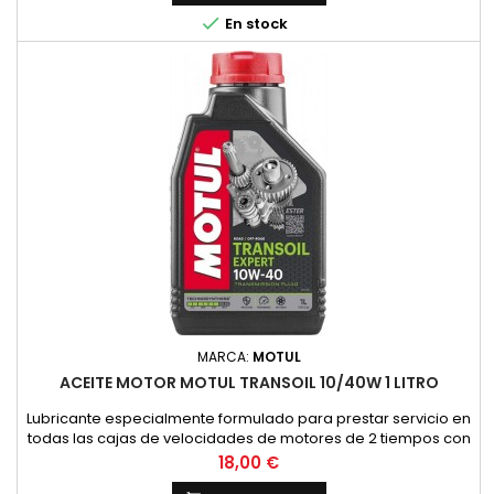
NORMAS:NORMAS: SAE 10W-30VENTAJAS ESPECIALES:- Permite

En stock
un cambio de marchas f&aacute;cil...
MARCA:
MOTUL
ACEITE MOTOR MOTUL TRANSOIL 10/40W 1 LITRO
Lubricante especialmente formulado para prestar servicio en
todas las cajas de velocidades de motores de 2 tiempos con
embrague sumergido, donde el constructor recomienda un
Precio
18,00 €
lubricante de viscosidad SAE 10W40 y API GL4. (HONDA,