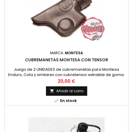
MARCA:
MONTESA
CUBREMANETAS MONTESA CON TENSOR
Juego de 2 UNIDADES de cubremanetas para Montesa
Enduro, Cota y similares con cubretensor extraible de goma.
Precio
20,00 €
Añadir al carro


En stock