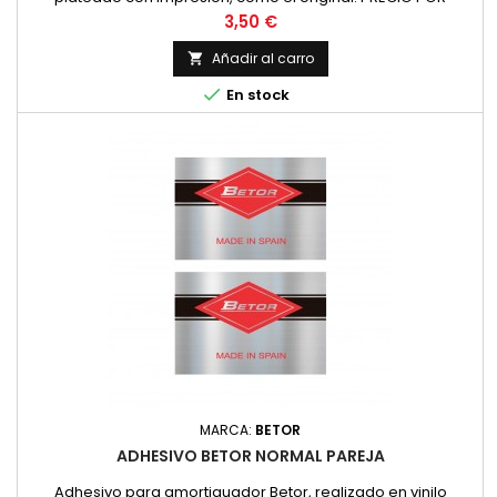
UNIDAD
Precio
3,50 €
Añadir al carro


En stock
MARCA:
BETOR
ADHESIVO BETOR NORMAL PAREJA
Adhesivo para amortiguador Betor, realizado en vinilo