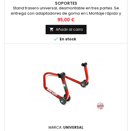
SOPORTES
Stand trasero universal, desmontable en tres partes. Se
entrega con adaptadores de goma en L Montaje rápido y
fácil
Precio
95,00 €
Añadir al carro


En stock
MARCA:
UNIVERSAL