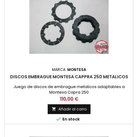
MARCA:
MONTESA
DISCOS EMBRAGUE MONTESA CAPPRA 250 METALICOS
Juego de discos de embrague metalicos adaptables a
Montesa Capra 250
Precio
110,00 €
Añadir al carro


En stock