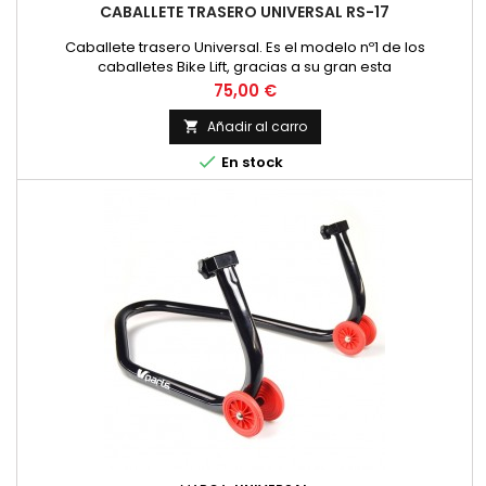
CABALLETE TRASERO UNIVERSAL RS-17
Caballete trasero Universal. Es el modelo nº1 de los
caballetes Bike Lift, gracias a su gran esta
Precio
75,00 €
Añadir al carro


En stock