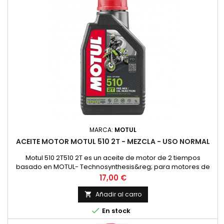
MARCA:
MOTUL
ACEITE MOTOR MOTUL 510 2T - MEZCLA - USO NORMAL
Motul 510 2T510 2T es un aceite de motor de 2 tiempos
basado en MOTUL- Technosynthesis&reg; para motores de
moto modernos de 2T para esfuerzos normales en el uso
Precio
17,00 €
diario en todos los motores de 2 tiempos con
inyecci&oacute;n o carburador. Adecuado para la
Añadir al carro

lubricaci&oacute;n mixta y separada. Compatible con los

En stock
modernos sistemas de postratamiento de gases...