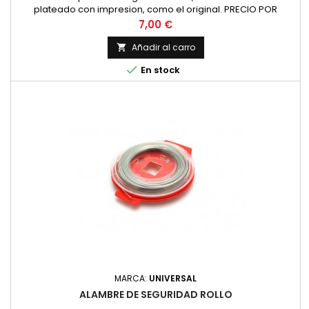
plateado con impresion, como el original. PRECIO POR
PAREJA
Precio
7,00 €
Añadir al carro


En stock
MARCA:
UNIVERSAL
ALAMBRE DE SEGURIDAD ROLLO