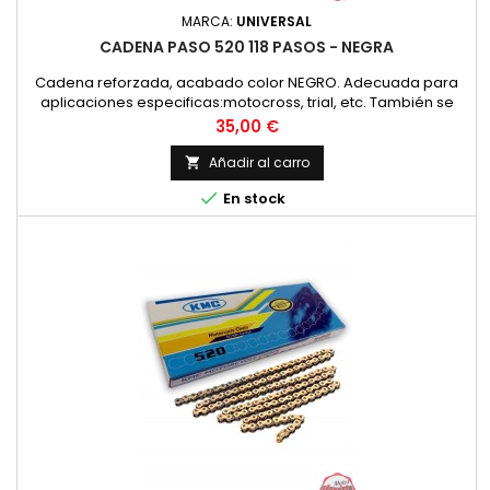
MARCA:
UNIVERSAL
CADENA PASO 520 118 PASOS - NEGRA
Cadena reforzada, acabado color NEGRO. Adecuada para
aplicaciones especificas:motocross, trial, etc. También se
recomienda para todo tipo de aplicaciones, hasta 250 c..c.
Precio
35,00 €
Paso de cadena 520 (5/8 x 1/4 pulgadas) (15,875 x 6,48 mm)
Añadir al carro


En stock