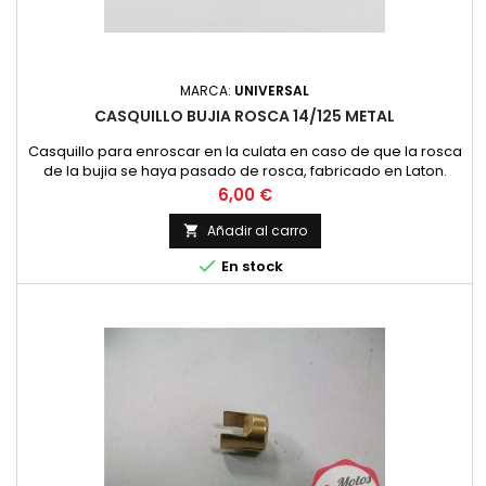
MARCA:
UNIVERSAL
CASQUILLO BUJIA ROSCA 14/125 METAL
Casquillo para enroscar en la culata en caso de que la rosca
de la bujia se haya pasado de rosca, fabricado en Laton.
Precio
6,00 €
Añadir al carro


En stock