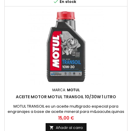

En stock
MARCA:
MOTUL
ACEITE MOTOR MOTUL TRANSOIL 10/30W 1 LITRO
MOTUL TRANSOIL es un aceite multigrado especial para
engranajes a base de aceite mineral para m&aacute;quinas
de dos tiempos con lubricaci&oacute;n separada de los
Precio
15,00 €
engranajes. Corresponde a la recomendaci&oacute;n de
YAMAHA para estas transmisiones.ESPECIFICACIONES /
Añadir al carro
