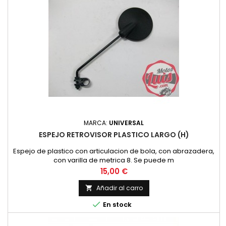
MARCA:
UNIVERSAL
ESPEJO RETROVISOR PLASTICO LARGO (H)
Espejo de plastico con articulacion de bola, con abrazadera,
con varilla de metrica 8. Se puede m
Precio
15,00 €
Añadir al carro


En stock