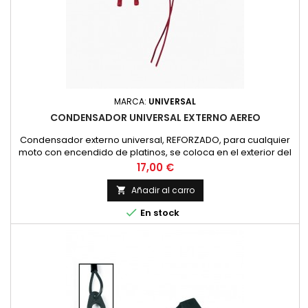
MARCA:
UNIVERSAL
CONDENSADOR UNIVERSAL EXTERNO AEREO
Condensador externo universal, REFORZADO, para cualquier
moto con encendido de platinos, se coloca en el exterior del
motor. Después de la instalación, es fundamental controlar el
Precio
17,00 €
calado. El condensador es más eficiente que el original y
puede aumentar ligeramente los grados. El montaje es
Añadir al carro

sencillo gracias al conector rápido doble...

En stock