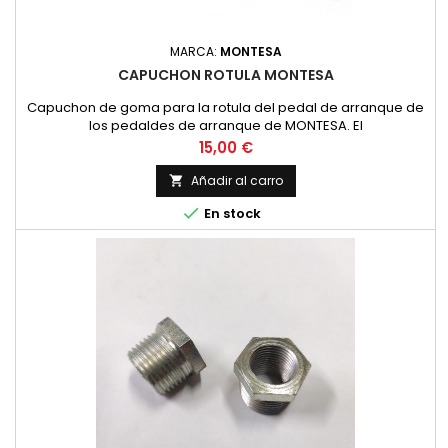
MARCA:
MONTESA
CAPUCHON ROTULA MONTESA
Capuchon de goma para la rotula del pedal de arranque de
los pedaldes de arranque de MONTESA. El
Precio
15,00 €
Añadir al carro


En stock