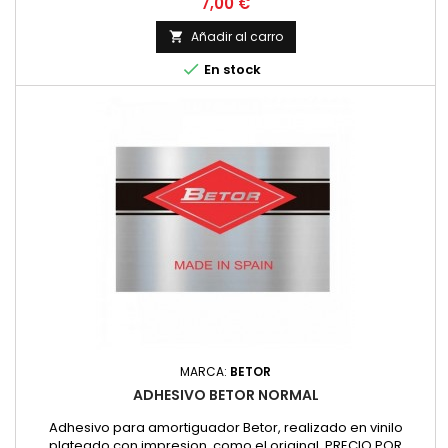
Precio
7,00 €
Añadir al carro


En stock
MARCA:
BETOR
ADHESIVO BETOR NORMAL
Adhesivo para amortiguador Betor, realizado en vinilo
plateado con impresion, como el original. PRECIO POR