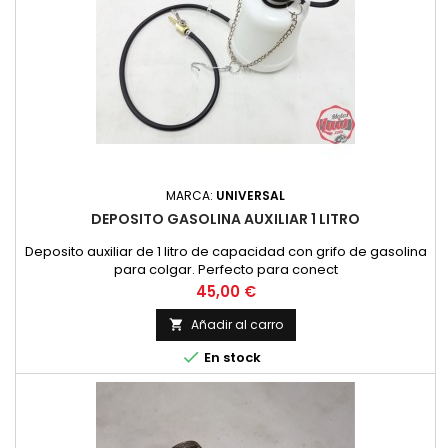
MARCA:
UNIVERSAL
DEPOSITO GASOLINA AUXILIAR 1 LITRO
Deposito auxiliar de 1 litro de capacidad con grifo de gasolina
para colgar. Perfecto para conect
Precio
45,00 €
Añadir al carro


En stock