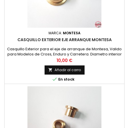
MARCA:
MONTESA
CASQUILLO EXTERIOR EJE ARRANQUE MONTESA
Casquillo Exterior para el eje de arranque de Montesa, Valido
para Modelos de Cross, Enduro y Carretera. Diametro interior
16 mm. Diametro exterior 22 mm. y con voladizo de 28 mm.
Precio
10,00 €
Espesor de 10 mm. en total.
Añadir al carro


En stock