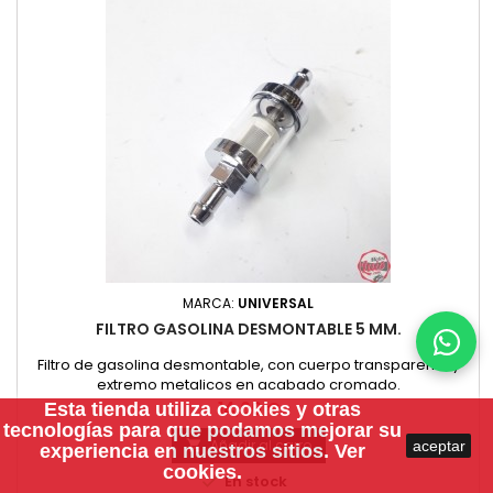
MARCA:
UNIVERSAL
FILTRO GASOLINA DESMONTABLE 5 MM.
Filtro de gasolina desmontable, con cuerpo transparente y
extremo metalicos en acabado cromado.
Precio
14,00 €
Esta tienda utiliza
cookies
y otras
tecnologías para que podamos mejorar su
Añadir al carro
aceptar

experiencia en nuestros sitios.
Ver
cookies.

En stock