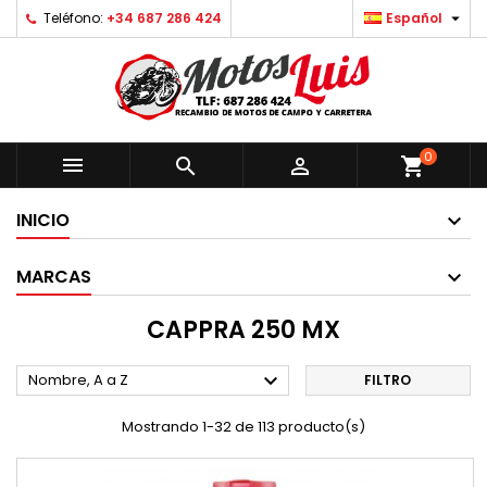

Teléfono:
+34 687 286 424
Español
0



shopping_cart
INICIO
MARCAS
CAPPRA 250 MX

Nombre, A a Z
FILTRO
Mostrando 1-32 de 113 producto(s)