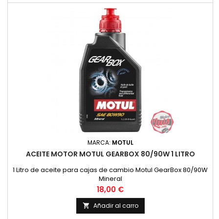
MARCA:
MOTUL
ACEITE MOTOR MOTUL GEARBOX 80/90W 1 LITRO
1 Litro de aceite para cajas de cambio Motul GearBox 80/90W
Mineral
Precio
18,00 €
Añadir al carro
