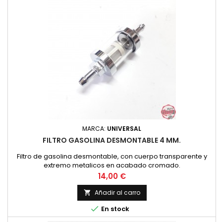
MARCA:
UNIVERSAL
FILTRO GASOLINA DESMONTABLE 4 MM.
Filtro de gasolina desmontable, con cuerpo transparente y
extremo metalicos en acabado cromado.
Precio
14,00 €
Añadir al carro


En stock