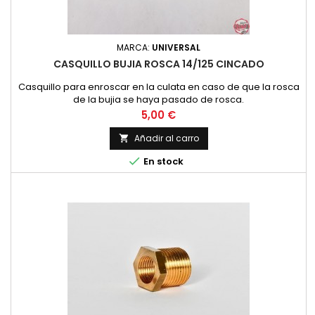
MARCA:
UNIVERSAL
CASQUILLO BUJIA ROSCA 14/125 CINCADO
Casquillo para enroscar en la culata en caso de que la rosca
de la bujia se haya pasado de rosca.
Precio
5,00 €
Añadir al carro


En stock