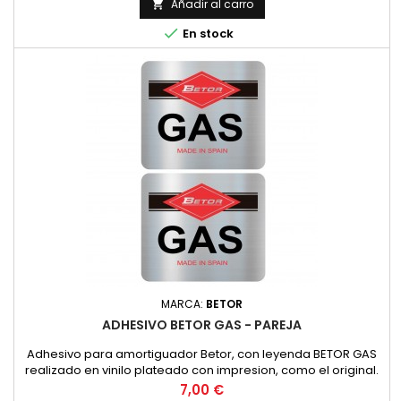
YAMAHA, SUZUKI, KAWASAKI, ETC.).Asimismo, es
Añadir al carro

recomendable su uso en todos los grupos de finales de

En stock
ciclomotores y scooters con...
MARCA:
BETOR
ADHESIVO BETOR GAS - PAREJA
Adhesivo para amortiguador Betor, con leyenda BETOR GAS
realizado en vinilo plateado con impresion, como el original.
PRECIO POR PAREJA
Precio
7,00 €