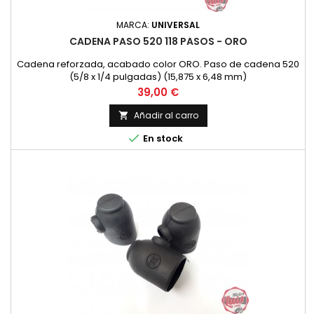
MARCA:
UNIVERSAL
CADENA PASO 520 118 PASOS - ORO
Cadena reforzada, acabado color ORO. Paso de cadena 520
(5/8 x 1/4 pulgadas) (15,875 x 6,48 mm)
Precio
39,00 €
Añadir al carro


En stock