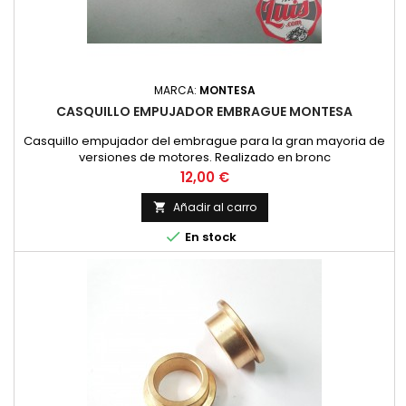
MARCA:
MONTESA
CASQUILLO EMPUJADOR EMBRAGUE MONTESA
Casquillo empujador del embrague para la gran mayoria de
versiones de motores. Realizado en bronc
Precio
12,00 €
Añadir al carro


En stock