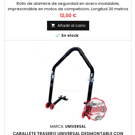
Rollo de alambre de seguridad en acero inoxidable,
imprescindible en motos de competicion, Longitud 30 metros
y diametro 0.8 mm.
Precio
12,00 €
Añadir al carro


En stock
MARCA:
UNIVERSAL
CABALLETE TRASERO UNIVERSAL DESMONTABLE CON