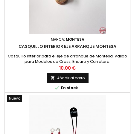
MARCA:
MONTESA
CASQUILLO INTERIOR EJE ARRANQUE MONTESA
Casquillo Interior para el eje de arranque de Montesa, Valido
para Modelos de Cross, Enduro y Carretera.
Precio
10,00 €
Añadir al carro


En stock
Nuevo