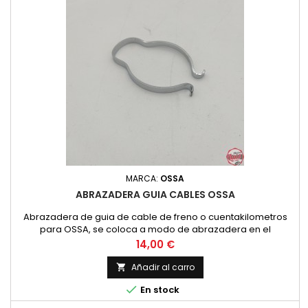
MARCA:
OSSA
ABRAZADERA GUIA CABLES OSSA
Abrazadera de guia de cable de freno o cuentakilometros
para OSSA, se coloca a modo de abrazadera en el
guardapolvos de la suspension y permite que los cables no
Precio
14,00 €
se giren ni se introduzcan en la rueda.
Añadir al carro


En stock