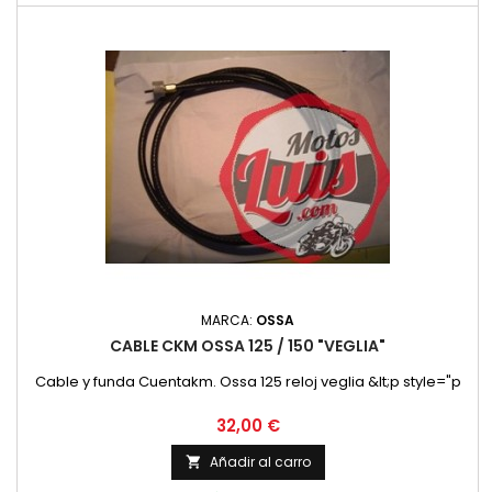
MARCA:
OSSA
CABLE CKM OSSA 125 / 150 "VEGLIA"
Cable y funda Cuentakm. Ossa 125 reloj veglia &lt;p style="p
Precio
32,00 €
Añadir al carro
