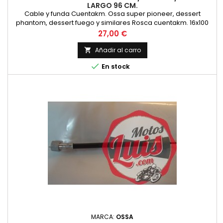
LARGO 96 CM.
Cable y funda Cuentakm. Ossa super pioneer, dessert
phantom, dessert fuego y similares Rosca cuentakm. 16x100
Rosca reenvío 12x100 Cuadradillos 2.7 m/m
Precio
27,00 €
Añadir al carro


En stock
MARCA:
OSSA