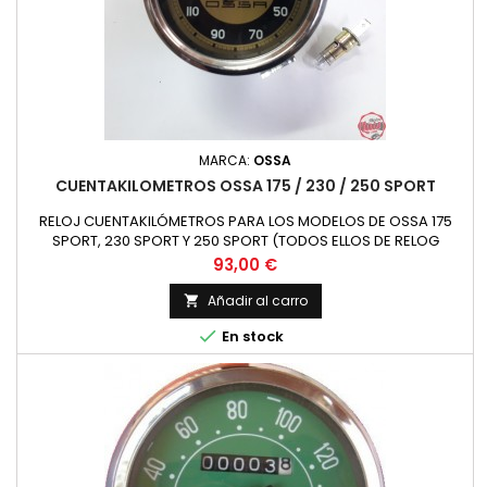
MARCA:
OSSA
CUENTAKILOMETROS OSSA 175 / 230 / 250 SPORT
RELOJ CUENTAKILÓMETROS PARA LOS MODELOS DE OSSA 175
SPORT, 230 SPORT Y 250 SPORT (TODOS ELLOS DE RELOG
EMPOTRADO EN EL FARO) NUEVO
Precio
93,00 €
Añadir al carro


En stock