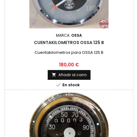
MARCA:
OSSA
CUENTAKILOMETROS OSSA 125 B
Cuentakilometros para OSSA 125 B
Precio
180,00 €
Añadir al carro


En stock