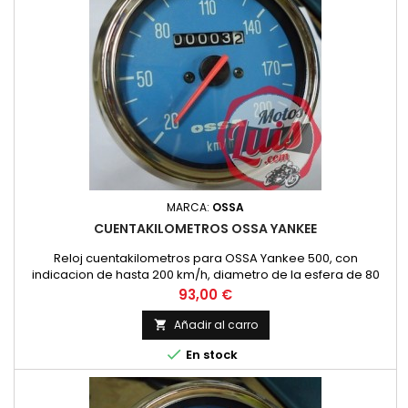
MARCA:
OSSA
CUENTAKILOMETROS OSSA YANKEE
Reloj cuentakilometros para OSSA Yankee 500, con
indicacion de hasta 200 km/h, diametro de la esfera de 80
mm como el original y rosca inferior de paso 16/100, sin
Precio
93,00 €
parcial
Añadir al carro


En stock