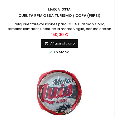
MARCA:
OSSA
CUENTA RPM OSSA TURISMO / COPA (PEPSI)
Reloj cuentarevoluciones para OSSA Turismo y Copa,
tambien llamadas Pepsi, de la marca Veglia, con indicacion
hasta 9.000 RPM, diametro de la esfera de 80 mm.
Precio
150,00 €
Añadir al carro


En stock