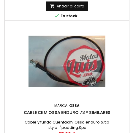
Añadir al carro


En stock
MARCA:
OSSA
CABLE CKM OSSA ENDURO 73 Y SIMILARES
Cable y funda Cuentakm. Ossa enduro &lt;p
style="padding:0px