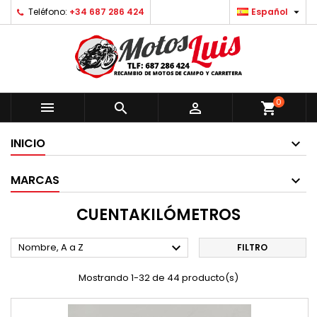

Teléfono:
+34 687 286 424
Español
0



shopping_cart
INICIO
MARCAS
CUENTAKILÓMETROS

Nombre, A a Z
FILTRO
Mostrando 1-32 de 44 producto(s)