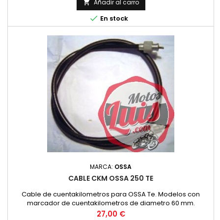
Añadir al carro


En stock
MARCA:
OSSA
CABLE CKM OSSA 250 TE
Cable de cuentakilometros para OSSA Te. Modelos con
marcador de cuentakilometros de diametro 60 mm.
Precio
27,00 €