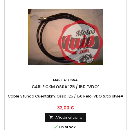
MARCA:
OSSA
CABLE CKM OSSA 125 / 150 "VDO"
Cable y funda Cuentakm. Ossa 125 / 150 Reloj VDO &lt;p style=
Precio
32,00 €
Añadir al carro


En stock