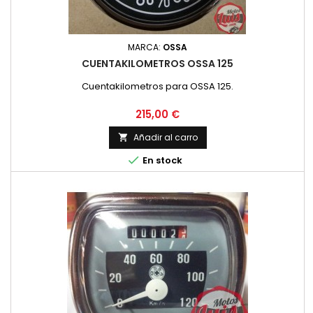
MARCA:
OSSA
CUENTAKILOMETROS OSSA 125
Cuentakilometros para OSSA 125.
Precio
215,00 €
Añadir al carro


En stock