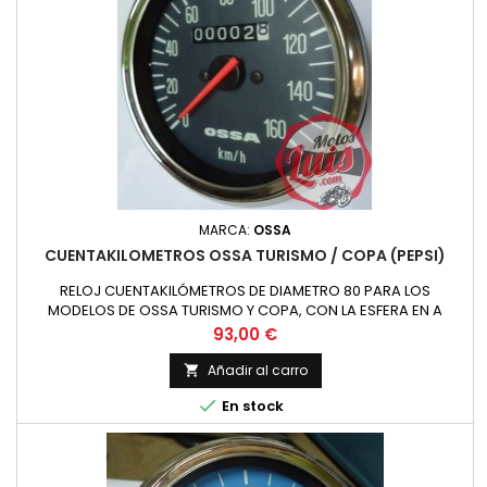
MARCA:
OSSA
CUENTAKILOMETROS OSSA TURISMO / COPA (PEPSI)
RELOJ CUENTAKILÓMETROS DE DIAMETRO 80 PARA LOS
MODELOS DE OSSA TURISMO Y COPA, CON LA ESFERA EN A
Precio
93,00 €
Añadir al carro


En stock