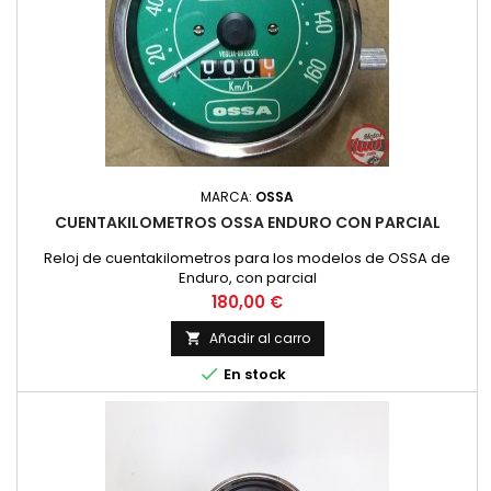
MARCA:
OSSA
CUENTAKILOMETROS OSSA ENDURO CON PARCIAL
Reloj de cuentakilometros para los modelos de OSSA de
Enduro, con parcial
Precio
180,00 €
Añadir al carro


En stock