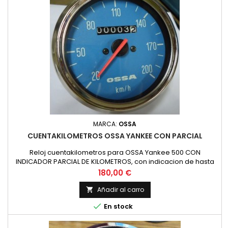
MARCA:
OSSA
CUENTAKILOMETROS OSSA YANKEE CON PARCIAL
Reloj cuentakilometros para OSSA Yankee 500 CON
INDICADOR PARCIAL DE KILOMETROS, con indicacion de hasta
200 km/h, diametro de la esfera de 80 mm como el original y
Precio
180,00 €
rosca inferior de paso 16/100
Añadir al carro


En stock