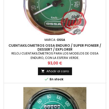
MARCA:
OSSA
CUENTAKILOMETROS OSSA ENDURO / SUPER PIONEER /
DESSERT / EXPLORER
RELOJ CUENTAKILÓMETROS PARA LOS MODELOS DE OSSA
ENDURO, CON LA ESFERA VERDE.
Precio
93,00 €
Añadir al carro


En stock