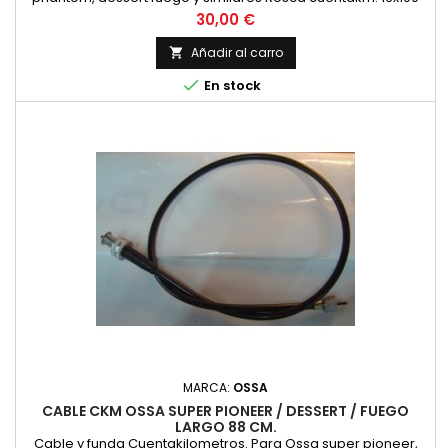
Rosca reenvío 12x100 Cuadradillos 2.7 m/m
Precio
30,00 €
Añadir al carro


En stock
MARCA:
OSSA
CABLE CKM OSSA SUPER PIONEER / DESSERT / FUEGO
LARGO 88 CM.
Cable y funda Cuentakilometros. Para Ossa super pioneer,