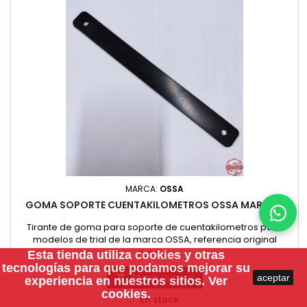
MARCA:
OSSA
GOMA SOPORTE CUENTAKILOMETROS OSSA MAR / TR
Tirante de goma para soporte de cuentakilometros para
modelos de trial de la marca OSSA, referencia original
122.809,
Precio
6,00 €
Esta tienda utiliza
cookies
y otras
tecnologías para que podamos mejorar su
Añadir al carro
aceptar

experiencia en nuestros sitios.
Ver
cookies.

En stock