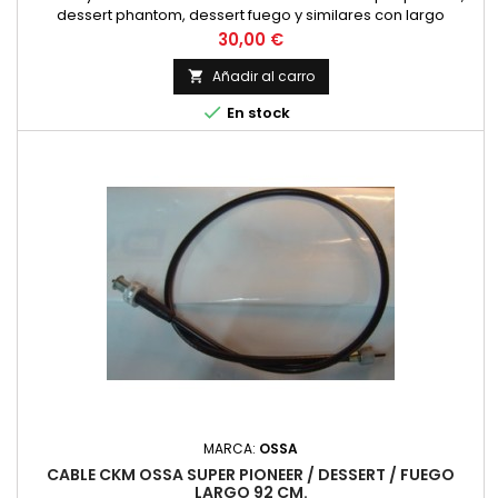
dessert phantom, dessert fuego y similares con largo
especial de 88 cm. Rosca cuentakm. 16x100 Rosca reenvío
Precio
30,00 €
12x100 Cuadradillos 2.7 m/m
Añadir al carro


En stock
MARCA:
OSSA
CABLE CKM OSSA SUPER PIONEER / DESSERT / FUEGO
LARGO 92 CM.