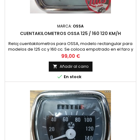
MARCA:
OSSA
CUENTAKILOMETROS OSSA 125 / 160 120 KM/H
Reloj cuentakilometros para OSSA, modelo rectangular para
modelos de 125 cc y 160 cc. Se coloca empotrado en el faro y
la velocidad que marca es de 120 km/h.
Precio
99,00 €
Añadir al carro


En stock