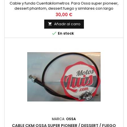
Cable y funda Cuentakilometros. Para Ossa super pioneer,
dessert phantom, dessert fuego y similares con largo
especial de 92 cm. Rosca cuentakm. 16x100 Rosca reenvío
Precio
30,00 €
12x100 Cuadradillos 2.7 m/m
Añadir al carro


En stock
MARCA:
OSSA
CABLE CKM OSSA SUPER PIONEER / DESSERT / FUEGO