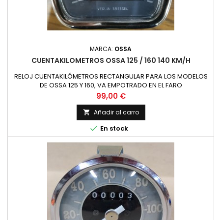
MARCA:
OSSA
CUENTAKILOMETROS OSSA 125 / 160 140 KM/H
RELOJ CUENTAKILÓMETROS RECTANGULAR PARA LOS MODELOS
DE OSSA 125 Y 160, VA EMPOTRADO EN EL FARO
Precio
99,00 €
Añadir al carro


En stock