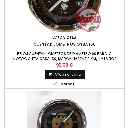
MARCA:
OSSA
CUENTAKILOMETROS OSSA 150
RELOJ CUENTAKILÓMETROS DE DIAMETRO 60 PARA LA
MOTOCICLETA OSSA 150, MARCA HASTA 110 KM/H Y LA ROS
Precio
93,00 €
Añadir al carro


En stock