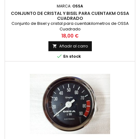
MARCA:
OSSA
CONJUNTO DE CRISTAL Y BISEL PARA CUENTAKM OSSA
CUADRADO
Conjunto de Bisel y cristal para cuentakilometros de OSSA
Cuadrado
Precio
18,00 €
Añadir al carro


En stock