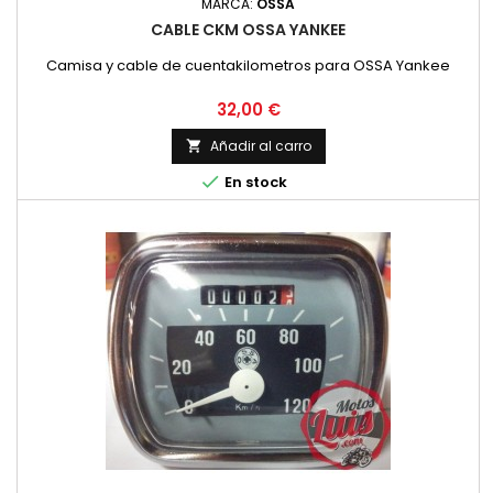
MARCA:
OSSA
CABLE CKM OSSA YANKEE
Camisa y cable de cuentakilometros para OSSA Yankee
Precio
32,00 €
Añadir al carro


En stock