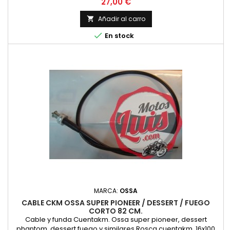
Precio
27,00 €
Añadir al carro


En stock
MARCA:
OSSA
CABLE CKM OSSA SUPER PIONEER / DESSERT / FUEGO
CORTO 82 CM.
Cable y funda Cuentakm. Ossa super pioneer, dessert
phantom, dessert fuego y similares Rosca cuentakm. 16x100