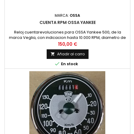
MARCA:
OSSA
CUENTA RPM OSSA YANKEE
Reloj cuentarevoluciones para OSSA Yankee 500, de la
marca Veglia, con indicacion hasta 10.000 RPM, diametro de
la esfera de 80 mm.
Precio
150,00 €
Añadir al carro


En stock