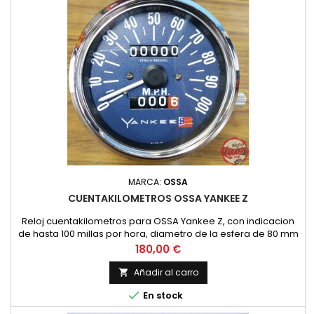
MARCA:
OSSA
CUENTAKILOMETROS OSSA YANKEE Z
Reloj cuentakilometros para OSSA Yankee Z, con indicacion
de hasta 100 millas por hora, diametro de la esfera de 80 mm
como el original con parcial como el original.
Precio
180,00 €
Añadir al carro


En stock