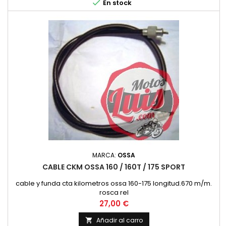

En stock
MARCA:
OSSA
CABLE CKM OSSA 160 / 160T / 175 SPORT
cable y funda cta kilometros ossa 160-175 longitud.670 m/m.
rosca rel
Precio
27,00 €
Añadir al carro
