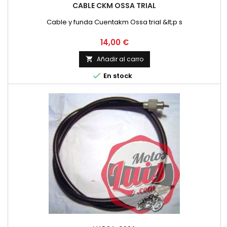
CABLE CKM OSSA TRIAL
Cable y funda Cuentakm Ossa trial &lt;p s
Precio
14,00 €
Añadir al carro


En stock