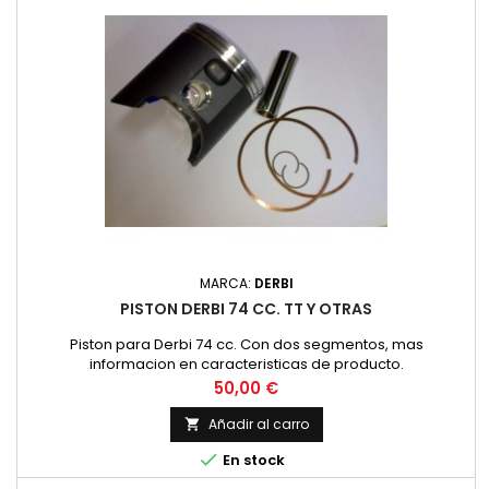
MARCA:
DERBI
PISTON DERBI 74 CC. TT Y OTRAS
Piston para Derbi 74 cc. Con dos segmentos, mas
informacion en caracteristicas de producto.
Precio
50,00 €
Añadir al carro


En stock