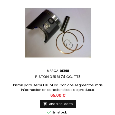
MARCA:
DERBI
PISTON DERBI 74 CC. TT8
Piston para Derbi TT8 74 cc. Con dos segmentos, mas
informacion en caracteristicas de producto.
Precio
65,00 €
Añadir al carro


En stock