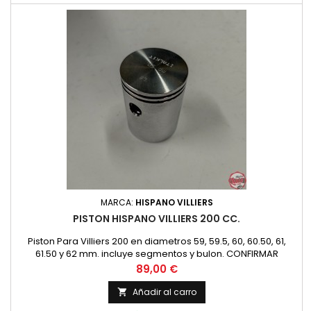
MARCA:
HISPANO VILLIERS
PISTON HISPANO VILLIERS 200 CC.
Piston Para Villiers 200 en diametros 59, 59.5, 60, 60.50, 61,
61.50 y 62 mm. incluye segmentos y bulon. CONFIRMAR
DISPONIBILIDAD PREVIA
Precio
89,00 €
Añadir al carro
