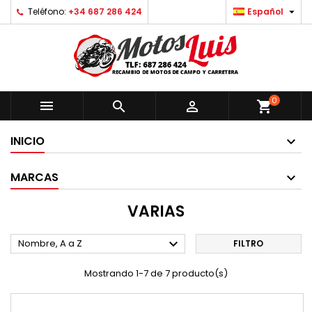

Teléfono:
+34 687 286 424
Español
0



shopping_cart
INICIO
MARCAS
VARIAS

Nombre, A a Z
FILTRO
Mostrando 1-7 de 7 producto(s)