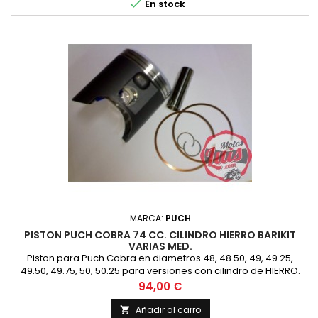

En stock
MARCA:
PUCH
PISTON PUCH COBRA 74 CC. CILINDRO HIERRO BARIKIT
VARIAS MED.
Piston para Puch Cobra en diametros 48, 48.50, 49, 49.25,
49.50, 49.75, 50, 50.25 para versiones con cilindro de HIERRO.
Nuevo
Precio
94,00 €
Añadir al carro
