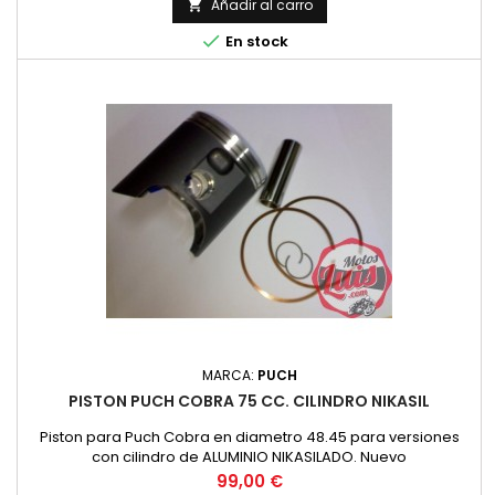
Añadir al carro


En stock
MARCA:
PUCH
PISTON PUCH COBRA 75 CC. CILINDRO NIKASIL
Piston para Puch Cobra en diametro 48.45 para versiones
con cilindro de ALUMINIO NIKASILADO. Nuevo
Precio
99,00 €