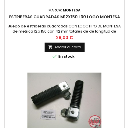
MARCA:
MONTESA
ESTRIBERAS CUADRADAS M12X150 L30 LOGO MONTESA
Juego de estriberas cuadradas CON LOGOTIPO DE MONTESA
de metrica 12 x 150 con 42 mm totales de de longitud de
vastago.
Precio
29,00 €
Añadir al carro


En stock