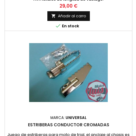
Precio
29,00 €
Añadir al carro


En stock
MARCA:
UNIVERSAL
ESTRIBERAS CONDUCTOR CROMADAS
Juego de estriberas para moto de trial, el anclaje al chasis es