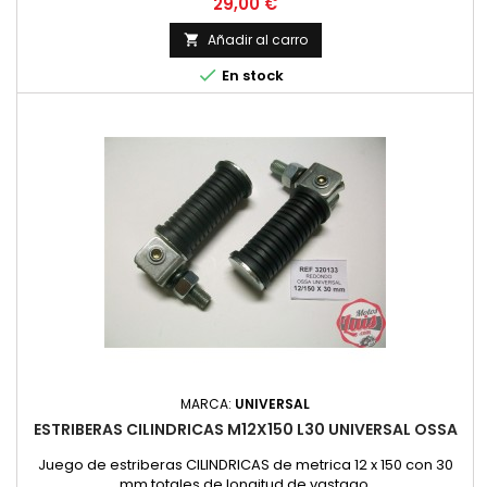
Precio
29,00 €
Añadir al carro


En stock
MARCA:
UNIVERSAL
ESTRIBERAS CILINDRICAS M12X150 L30 UNIVERSAL OSSA
Juego de estriberas CILINDRICAS de metrica 12 x 150 con 30
mm totales de longitud de vastago.