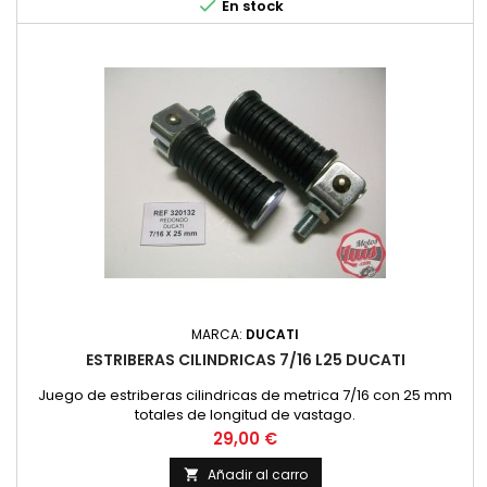

En stock
MARCA:
DUCATI
ESTRIBERAS CILINDRICAS 7/16 L25 DUCATI
Juego de estriberas cilindricas de metrica 7/16 con 25 mm
totales de longitud de vastago.
Precio
29,00 €
Añadir al carro
