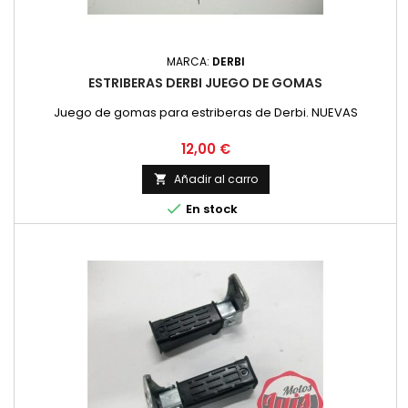
MARCA:
DERBI
ESTRIBERAS DERBI JUEGO DE GOMAS
Juego de gomas para estriberas de Derbi. NUEVAS
Precio
12,00 €
Añadir al carro


En stock