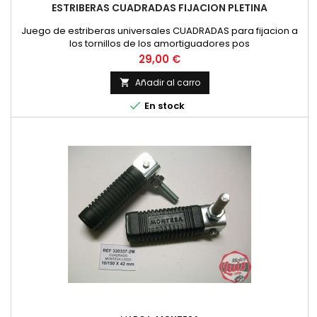
ESTRIBERAS CUADRADAS FIJACION PLETINA
Juego de estriberas universales CUADRADAS para fijacion a
los tornillos de los amortiguadores pos
Precio
29,00 €
Añadir al carro


En stock