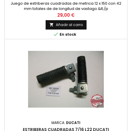
Juego de estriberas cuadradas de metrica 12 x 150 con 42
mm totales de de longitud de vastago.&lt;/p
Precio
29,00 €
Añadir al carro


En stock
MARCA:
DUCATI
ESTRIBERAS CUADRADAS 7/16 L22 DUCATI