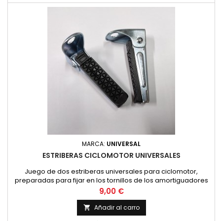
MARCA:
UNIVERSAL
ESTRIBERAS CICLOMOTOR UNIVERSALES
Juego de dos estriberas universales para ciclomotor,
preparadas para fijar en los tornillos de los amortiguadores
o en cualquier taladro que se tenga. El agujero de fijacion es
Precio
9,00 €
de 12 mm.
Añadir al carro
