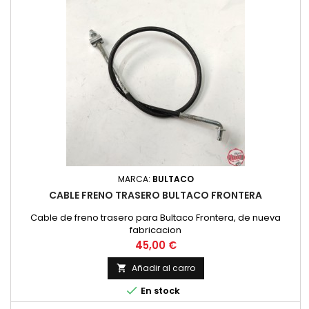
MARCA:
BULTACO
CABLE FRENO TRASERO BULTACO FRONTERA
Cable de freno trasero para Bultaco Frontera, de nueva
fabricacion
Precio
45,00 €
Añadir al carro


En stock