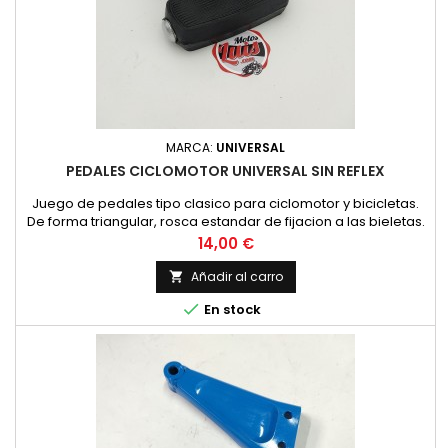
MARCA:
UNIVERSAL
PEDALES CICLOMOTOR UNIVERSAL SIN REFLEX
Juego de pedales tipo clasico para ciclomotor y bicicletas.
De forma triangular, rosca estandar de fijacion a las bieletas.
Un pedal tiene rosca a derechas y otro rosca a izquierdas.
Precio
14,00 €
Añadir al carro


En stock