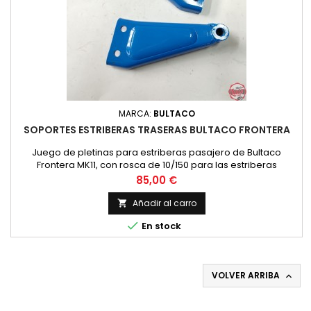
MARCA:
BULTACO
SOPORTES ESTRIBERAS TRASERAS BULTACO FRONTERA
Juego de pletinas para estriberas pasajero de Bultaco
Frontera MK11, con rosca de 10/150 para las estriberas
Precio
85,00 €
Añadir al carro


En stock
VOLVER ARRIBA
