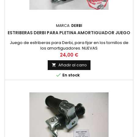
MARCA:
DERBI
ESTRIBERAS DERBI PARA PLETINA AMORTIGUADOR JUEGO
Juego de estriberas para Derbi, para fijar en los tornillos de
los amortiguadores. NUEVAS
Precio
24,00 €
Añadir al carro


En stock