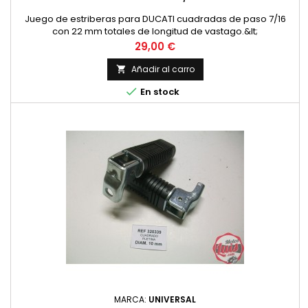
Juego de estriberas para DUCATI cuadradas de paso 7/16
con 22 mm totales de longitud de vastago.&lt;
Precio
29,00 €
Añadir al carro


En stock
MARCA:
UNIVERSAL