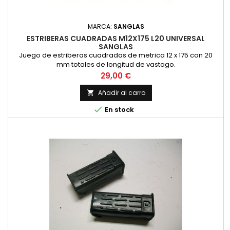
MARCA:
SANGLAS
ESTRIBERAS CUADRADAS M12X175 L20 UNIVERSAL
SANGLAS
Juego de estriberas cuadradas de metrica 12 x 175 con 20
mm totales de longitud de vastago.
Precio
29,00 €
Añadir al carro


En stock