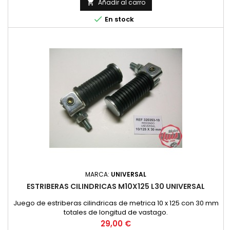
Añadir al carro


En stock
MARCA:
UNIVERSAL
ESTRIBERAS CILINDRICAS M10X125 L30 UNIVERSAL
Juego de estriberas cilindricas de metrica 10 x 125 con 30 mm
totales de longitud de vastago.
Precio
29,00 €