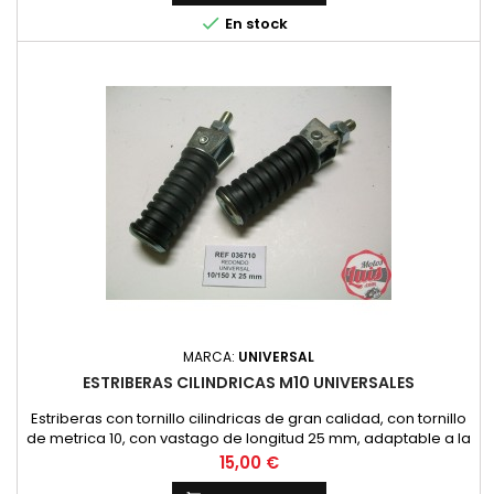

En stock
MARCA:
UNIVERSAL
ESTRIBERAS CILINDRICAS M10 UNIVERSALES
Estriberas con tornillo cilindricas de gran calidad, con tornillo
de metrica 10, con vastago de longitud 25 mm, adaptable a la
gran mayoria de moto nacional con estriberas traseras en el
Precio
15,00 €
chasis.