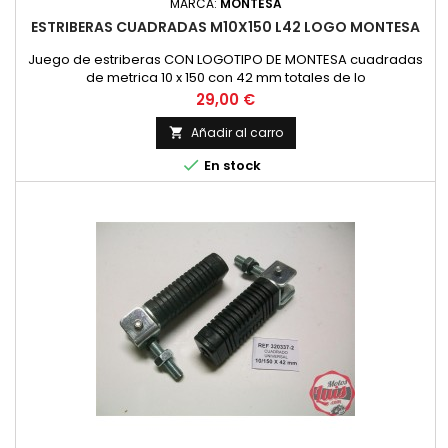
MARCA:
MONTESA
ESTRIBERAS CUADRADAS M10X150 L42 LOGO MONTESA
Juego de estriberas CON LOGOTIPO DE MONTESA cuadradas
de metrica 10 x 150 con 42 mm totales de lo
Precio
29,00 €
Añadir al carro


En stock