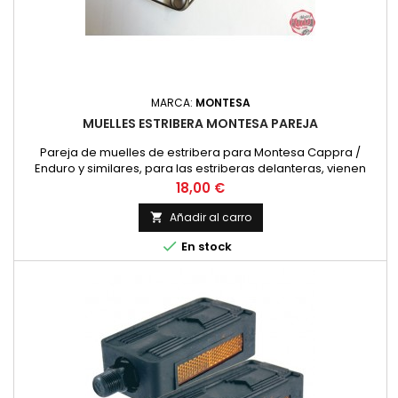
MARCA:
MONTESA
MUELLES ESTRIBERA MONTESA PAREJA
Pareja de muelles de estribera para Montesa Cappra /
Enduro y similares, para las estriberas delanteras, vienen
largos para que cada cual les modifique las puntas en
Precio
18,00 €
funcion de las necesidades, uno es con la espiral a derechas
y otro a izquierdas. Precio por pareja.
Añadir al carro


En stock