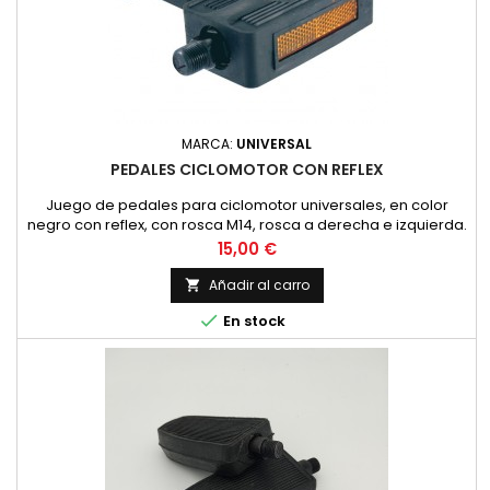
MARCA:
UNIVERSAL
PEDALES CICLOMOTOR CON REFLEX
Juego de pedales para ciclomotor universales, en color
negro con reflex, con rosca M14, rosca a derecha e izquierda.
Precio
15,00 €
Añadir al carro


En stock