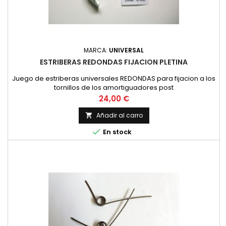
MARCA:
UNIVERSAL
ESTRIBERAS REDONDAS FIJACION PLETINA
Juego de estriberas universales REDONDAS para fijacion a los
tornillos de los amortiguadores post
Precio
24,00 €
Añadir al carro


En stock