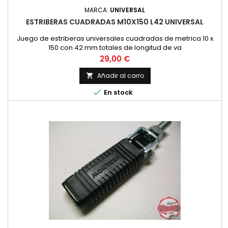
MARCA:
UNIVERSAL
ESTRIBERAS CUADRADAS M10X150 L42 UNIVERSAL
Juego de estriberas universales cuadradas de metrica 10 x
150 con 42 mm totales de longitud de va
Precio
29,00 €
Añadir al carro


En stock