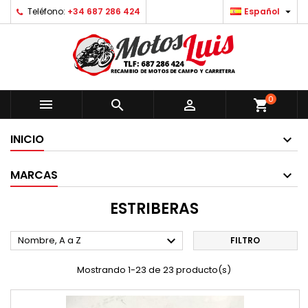

Teléfono:
+34 687 286 424
Español
0



shopping_cart
INICIO
MARCAS
ESTRIBERAS

Nombre, A a Z
FILTRO
Mostrando 1-23 de 23 producto(s)