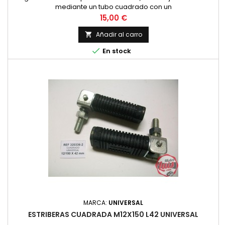
mediante un tubo cuadrado con un
Precio
15,00 €
Añadir al carro


En stock
MARCA:
UNIVERSAL
ESTRIBERAS CUADRADA M12X150 L42 UNIVERSAL