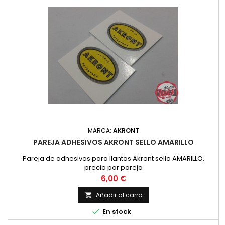
MARCA:
AKRONT
PAREJA ADHESIVOS AKRONT SELLO AMARILLO
Pareja de adhesivos para llantas Akront sello AMARILLO,
precio por pareja
Precio
6,00 €
Añadir al carro


En stock