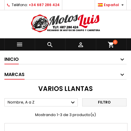

Teléfono:
+34 687 286 424
Español
0



shopping_cart
INICIO
MARCAS
VARIOS LLANTAS

Nombre, A a Z
FILTRO
Mostrando 1-3 de 3 producto(s)