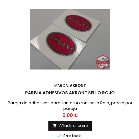
MARCA:
AKRONT
PAREJA ADHESIVOS AKRONT SELLO ROJO
Pareja de adhesivos para llantas Akront sello Rojo, precio por
pareja
Precio
6,00 €
Añadir al carro


En stock