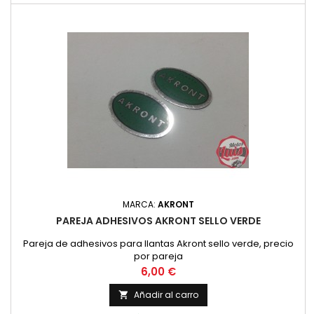
MARCA:
AKRONT
PAREJA ADHESIVOS AKRONT SELLO VERDE
Pareja de adhesivos para llantas Akront sello verde, precio
por pareja
Precio
6,00 €
Añadir al carro
