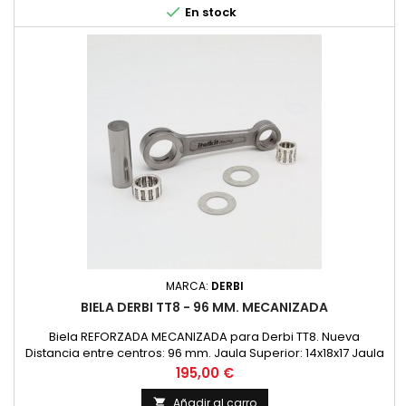

En stock
MARCA:
DERBI
BIELA DERBI TT8 - 96 MM. MECANIZADA
Biela REFORZADA MECANIZADA para Derbi TT8. Nueva
Distancia entre centros: 96 mm. Jaula Superior: 14x18x17 Jaula
Inferior: 18x24x15 Medida Bulon Cigueñal: 18x48,6 Diametro
Precio
195,00 €
Superior 18 Diametro Interior 24
Añadir al carro
