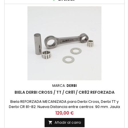
MARCA:
DERBI
BIELA DERBI CROSS / TT / CR81 / CR82 REFORZADA
Biela REFORZADA MECANIZADA para Derbi Cross, Derbi TT y
Derbi CR 81-82. Nueva Distancia entre centros: 90 mm. Jaula
Superior: 12x16x15 Jaula Inferior: 16x22x12 Medida Bulon
Precio
120,00 €
Cigueñal: 16x51 Diametro Superior 16 Diametro Interior 22
Añadir al carro
