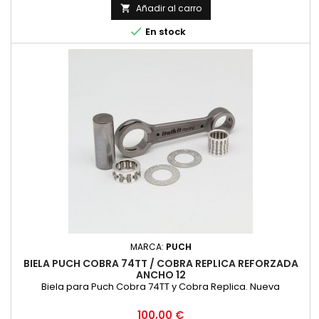
Añadir al carro


En stock
MARCA:
PUCH
BIELA PUCH COBRA 74TT / COBRA REPLICA REFORZADA
ANCHO 12
Biela para Puch Cobra 74TT y Cobra Replica. Nueva
Precio
100,00 €