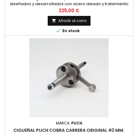
diseñados y desarrollados con acero aleado y tratamiento
térmico para una mayor resistencia, además cuenta con
Precio
225,00 €
biela mecanizada de alta competición y jaulas de plata para
un funcionamiento y fiabilidad óptimos. Esta unidad es para
Añadir al carro

preparaciones de 80 cm3. con carrera larga de 43 mm.

En stock
Tambien está...
MARCA:
PUCH
CIGUEÑAL PUCH COBRA CARRERA ORIGINAL 40 MM.