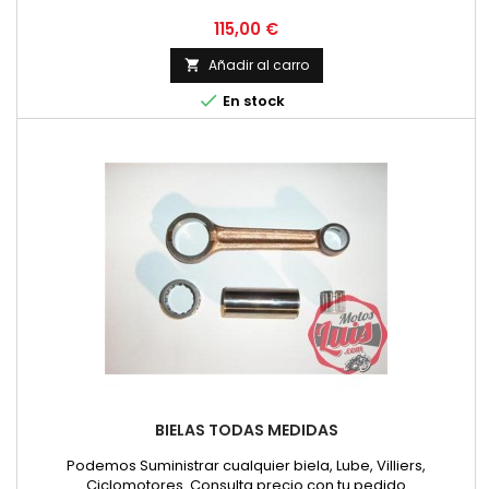
Precio
115,00 €
Añadir al carro


En stock
BIELAS TODAS MEDIDAS
Podemos Suministrar cualquier biela, Lube, Villiers,
Ciclomotores. Consulta precio con tu pedido