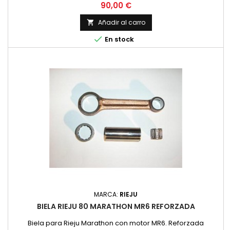
Precio
90,00 €
Añadir al carro


En stock
MARCA:
RIEJU
BIELA RIEJU 80 MARATHON MR6 REFORZADA
Biela para Rieju Marathon con motor MR6. Reforzada