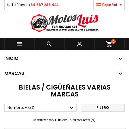

Teléfono:
+34 687 286 424
Español
0



shopping_cart
INICIO
MARCAS
BIELAS / CIGÜEÑALES VARIAS
MARCAS

Nombre, A a Z
FILTRO
Mostrando 1-16 de 16 producto(s)