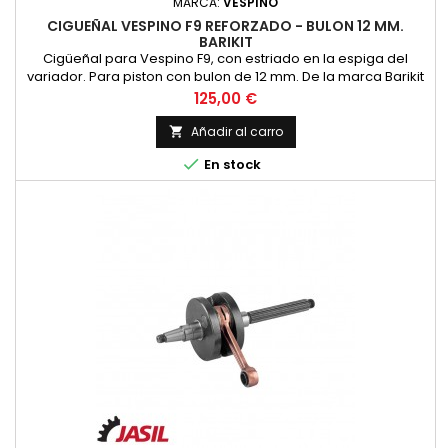
MARCA:
VESPINO
CIGUEÑAL VESPINO F9 REFORZADO - BULON 12 MM.
BARIKIT
Cigüeñal para Vespino F9, con estriado en la espiga del
variador. Para piston con bulon de 12 mm. De la marca Barikit
Precio
125,00 €
Añadir al carro


En stock