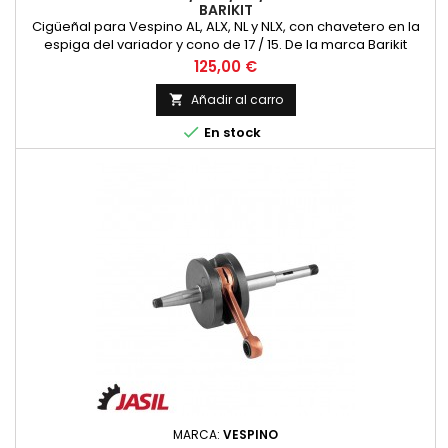
BARIKIT
Cigüeñal para Vespino AL, ALX, NL y NLX, con chavetero en la
espiga del variador y cono de 17 / 15. De la marca Barikit
Precio
125,00 €
Añadir al carro


En stock
MARCA:
VESPINO