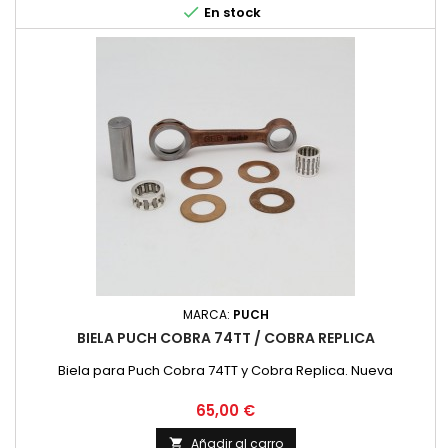

En stock
MARCA:
PUCH
BIELA PUCH COBRA 74TT / COBRA REPLICA
Biela para Puch Cobra 74TT y Cobra Replica. Nueva
Precio
65,00 €
Añadir al carro
