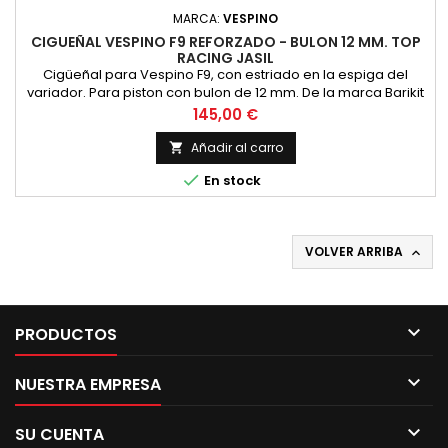
MARCA:
VESPINO
CIGUEÑAL VESPINO F9 REFORZADO - BULON 12 MM. TOP
RACING JASIL
Cigüeñal para Vespino F9, con estriado en la espiga del
variador. Para piston con bulon de 12 mm. De la marca Barikit
Precio
145,00 €
Añadir al carro


En stock
VOLVER ARRIBA


PRODUCTOS

NUESTRA EMPRESA

SU CUENTA