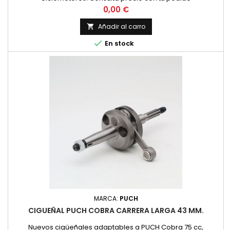
Precio
0,00 €
Añadir al carro


En stock
MARCA:
PUCH
CIGUEÑAL PUCH COBRA CARRERA LARGA 43 MM.
Nuevos cigüeñales adaptables a PUCH Cobra 75 cc,