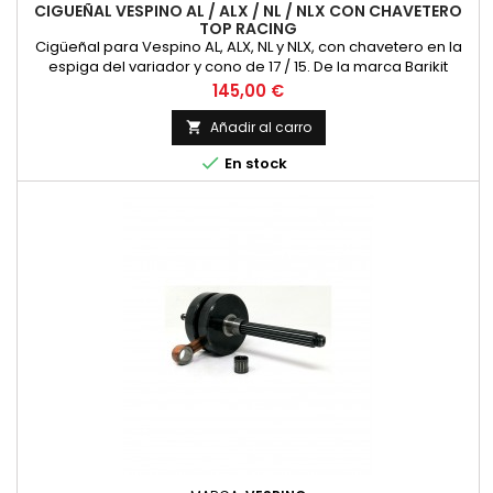
CIGUEÑAL VESPINO AL / ALX / NL / NLX CON CHAVETERO
TOP RACING
Cigüeñal para Vespino AL, ALX, NL y NLX, con chavetero en la
espiga del variador y cono de 17 / 15. De la marca Barikit
Precio
145,00 €
Añadir al carro


En stock