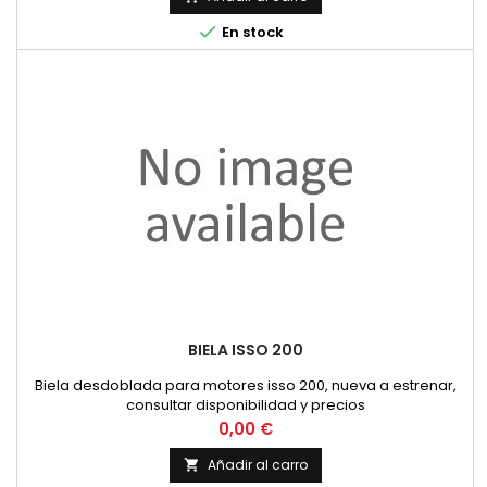

En stock
BIELA ISSO 200
Biela desdoblada para motores isso 200, nueva a estrenar,
consultar disponibilidad y precios
Precio
0,00 €
Añadir al carro
