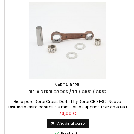
MARCA:
DERBI
BIELA DERBI CROSS / TT / CR81 / CR82
Biela para Derbi Cross, Derbi TT y Derbi CR 81-82. Nueva
Distancia entre centros: 90 mm. Jaula Superior: 12x16x15 Jaula
Inferior: 16x22x12 Medida Bulon Cigueñal: 16x51 Diametro
Precio
70,00 €
Superior 16 Diametro Interior 22
Añadir al carro


En stock