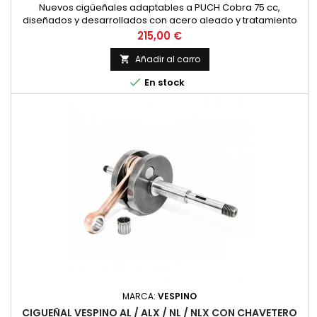
Nuevos cigüeñales adaptables a PUCH Cobra 75 cc,
diseñados y desarrollados con acero aleado y tratamiento
térmico para una mayor resistencia, además cuenta con
Precio
215,00 €
biela mecanizada de alta competición y jaulas de plata para
un funcionamiento y fiabilidad óptimos. Esta unidad es para
Añadir al carro

cilindro original de 75 cm3. con carrera normal de 40 mm.

En stock
Tambien está...
MARCA:
VESPINO
CIGUEÑAL VESPINO AL / ALX / NL / NLX CON CHAVETERO