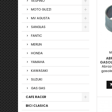
VESPINO
MOTO GUZZI
MV AGUSTA
SANGLAS
FANTIC
MERLIN
M
HONDA
AB
YAMAHA
GASOLI
Abraz
KAWASAKI
gasoli
mm. Tor
SUZUKI
plano
GAS GAS
CAFE RACER
BICI CLASICA