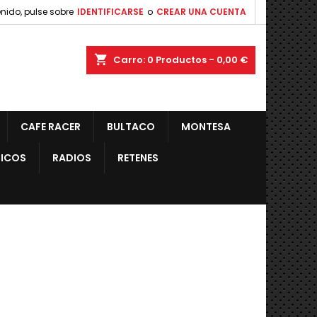
nido, pulse sobre
IDENTIFICARSE
o
CREAR UNA CUENTA
shopping_cart
Carro:
0
Productos - 0,00 €
CAFE RACER
BULTACO
MONTESA
ICOS
RADIOS
RETENES