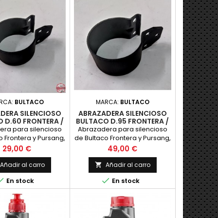
RCA:
BULTACO
MARCA:
BULTACO
DERA SILENCIOSO
ABRAZADERA SILENCIOSO
 D.60 FRONTERA /
BULTACO D.95 FRONTERA /
RSANG FINO
PURSANG GRANDE
ra para silencioso
Abrazadera para silencioso
o Frontera y Pursang,
de Bultaco Frontera y Pursang,
iones con silencioso
para versiones con silencioso
Precio
Precio
29,00 €
49,00 €
e diametro 60 mm..
GRANDE de diametro 95 mm..
o en color negro.
Acabado en color negro.
Añadir al carro
Añadir al carro

va fabricacion
Nueva fabricacion


En stock
En stock