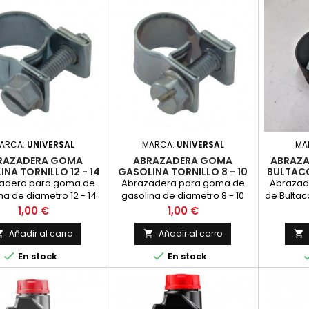
ARCA:
UNIVERSAL
MARCA:
UNIVERSAL
MA
RAZADERA GOMA
ABRAZADERA GOMA
ABRAZA
NA TORNILLO 12 - 14
GASOLINA TORNILLO 8 - 10
BULTACO
MM.
MM.
PU
adera para goma de
Abrazadera para goma de
Abrazade
na de diametro 12 - 14
gasolina de diametro 8 - 10
de Bultac
nillo de destornillador
mm. Tornillo de destornillador
para vers
Precio
Precio
1,00 €
1,00 €
. Precio por unidad.
plano. Precio por unidad.
fino d
Acabad
Añadir al carro
Añadir al carro



Nue


En stock
En stock