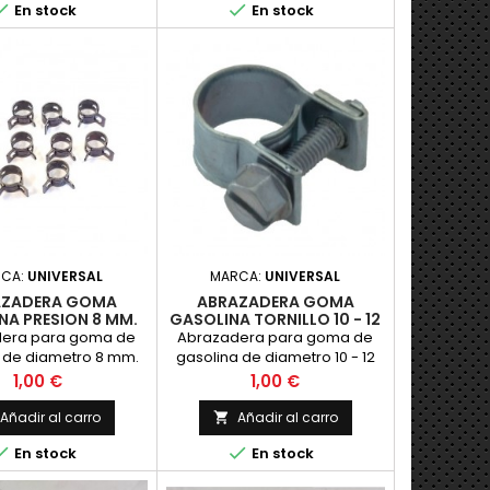


En stock
En stock
RCA:
UNIVERSAL
MARCA:
UNIVERSAL
AZADERA GOMA
ABRAZADERA GOMA
NA PRESION 8 MM.
GASOLINA TORNILLO 10 - 12
MM.
era para goma de
Abrazadera para goma de
 de diametro 8 mm.
gasolina de diametro 10 - 12
 Precio por unidad.
mm. Tornillo de destornillador
Precio
Precio
1,00 €
1,00 €
plano. Precio por unidad.
Añadir al carro
Añadir al carro



En stock
En stock