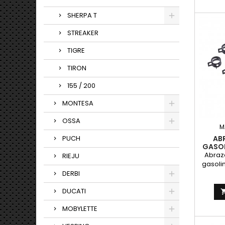
SHERPA T
STREAKER
TIGRE
TIRON
155 / 200
MONTESA
OSSA
M
AB
PUCH
GASOL
Abraz
RIEJU
gasoli
Acerad
DERBI
DUCATI
MOBYLETTE