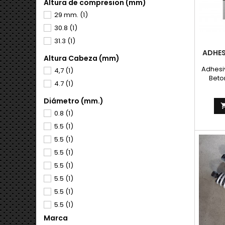
Altura de compresion (mm)
29 mm.
(1)
30.8
(1)
31.3
(1)
ADHES
Altura Cabeza (mm)
Adhesi
4,7
(1)
Betor
4.7
(1)
plat
como e
Diámetro (mm.)
0.8
(1)
5.5
(1)
5.5
(1)
5.5
(1)
5.5
(1)
5.5
(1)
5.5
(1)
5.5
(1)
Marca
5.5
(1)