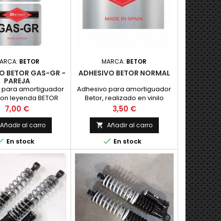
30VENTAJAS ESPECIALES:-
Permite un cambio de
marchas f&aacute;cil...
ARCA:
BETOR
MARCA:
BETOR
O BETOR GAS-GR -
ADHESIVO BETOR NORMAL
PAREJA
 para amortiguador
Adhesivo para amortiguador
con leyenda BETOR
Betor, realizado en vinilo
realizado en vinilo
plateado con impresion,
Precio
Precio
7,00 €
3,50 €
do con impresion,
como el original. PRECIO POR
original. PRECIO POR
UNIDAD
Añadir al carro
Añadir al carro

PAREJA


En stock
En stock