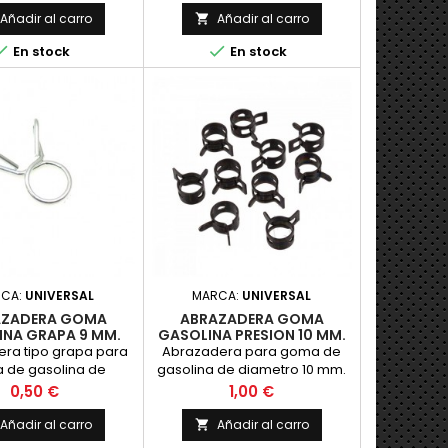
Añadir al carro
Añadir al carro



En stock
En stock
RCA:
UNIVERSAL
MARCA:
UNIVERSAL
AZADERA GOMA
ABRAZADERA GOMA
INA GRAPA 9 MM.
GASOLINA PRESION 10 MM.
ra tipo grapa para
Abrazadera para goma de
 de gasolina de
gasolina de diametro 10 mm.
ro 9 mm. Acerada.
Acerada. Precio por unidad.
Precio
Precio
0,50 €
1,00 €
cio por unidad.
Añadir al carro
Añadir al carro
