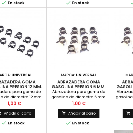


En stock
En stock
ARCA:
UNIVERSAL
MARCA:
UNIVERSAL
MA
RAZADERA GOMA
ABRAZADERA GOMA
ABR
INA PRESION 12 MM.
GASOLINA PRESION 6 MM.
GASOLI
adera para goma de
Abrazadera para goma de
Abrazad
na de diametro 12 mm.
gasolina de diametro 6 mm.
gasolina
a. Precio por unidad.
Acerada. Precio por unidad.
Acerada.
Precio
Precio
1,00 €
1,00 €
Añadir al carro
Añadir al carro





En stock
En stock