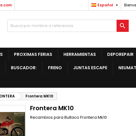

is.com
Español
Bienve

S
PROXIMAS FERIAS
HERRAMIENTAS
DEPOREPAIR
BUSCADOR:
FRENO
JUNTAS ESCAPE
NEUMAT
ONTERA
Frontera MK10
Frontera MK10
Recambios para Bultaco Frontera Mk10