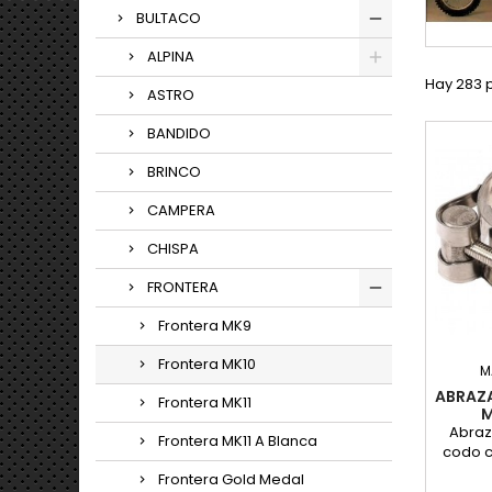
BULTACO
ALPINA
Hay 283 
ASTRO
BANDIDO
BRINCO
CAMPERA
CHISPA
FRONTERA
Frontera MK9
Frontera MK10
M
ABRAZA
Frontera MK11
M
Abraz
Frontera MK11 A Blanca
codo c
diamet
Frontera Gold Medal
Valid