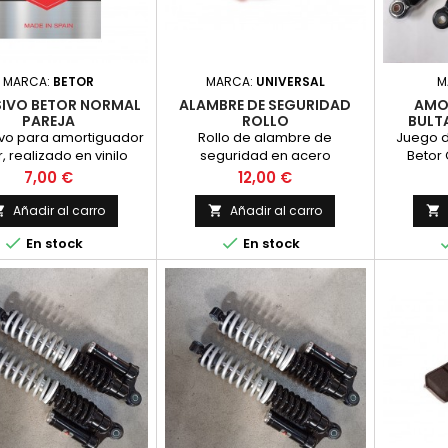
MARCA:
BETOR
MARCA:
UNIVERSAL
M
IVO BETOR NORMAL
ALAMBRE DE SEGURIDAD
AMO
PAREJA
ROLLO
BULT
FRONTER
vo para amortiguador
Rollo de alambre de
Juego 
, realizado en vinilo
seguridad en acero
Betor
eado con impresion,
inoxidable, imprescindible en
Frontera 
Precio
Precio
7,00 €
12,00 €
l original. PRECIO POR
motos de competicion,
350 mm.
PAREJA
Longitud 30 metros y diametro
aguje
Añadir al carro
Añadir al carro



0.8 mm.
cuerpo ne


En stock
En stock
cromado,
de a