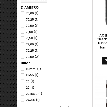
postr
DIAMETRO
70,00
(1)
70,25
(1)
70,50
(1)
71,00
(1)
ACE
71,50
(1)
TRANS
Lubri
72,00
(1)
form
72,25
(1)
servici
veloci
72,50
(2)
tie
Bulon
72,75
(1)
su
const
16 mm.
(1)
73,00
(1)
lubric
18x55
(1)
85,00
(1)
10W4
20
(1)
85,50
(1)
YAMAH
E
20
(1)
86,00
(1)
reco
22x56,2
(1)
85,25
(1)
todos l
ciclomo
24x56
(1)