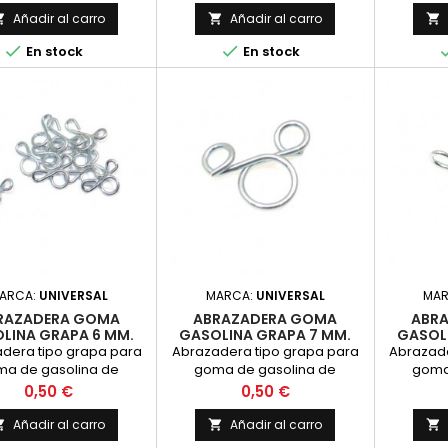
, Montesa Impala 175,
Añadir al carro
Añadir al carro



, 175 Bultaco Mercurio,


En stock
En stock
a... Fabricada en acero
xidable con tornillo
al Precio por unidad.
ARCA:
UNIVERSAL
MARCA:
UNIVERSAL
MA
RAZADERA GOMA
ABRAZADERA GOMA
ABR
LINA GRAPA 6 MM.
GASOLINA GRAPA 7 MM.
GASOL
dera tipo grapa para
Abrazadera tipo grapa para
Abrazade
a de gasolina de
goma de gasolina de
goma
etro 6 mm. Acerada.
diametro 7 mm. Acerada.
diamet
Precio
Precio
0,50 €
0,50 €
recio por unidad.
Precio por unidad.
Pre
Añadir al carro
Añadir al carro


