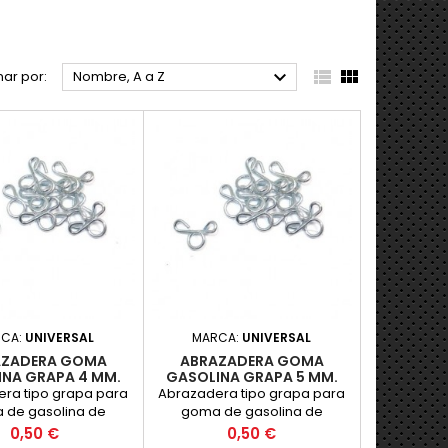



ar por:
Nombre, A a Z
RCA:
UNIVERSAL
MARCA:
UNIVERSAL
AZADERA GOMA
ABRAZADERA GOMA
INA GRAPA 4 MM.
GASOLINA GRAPA 5 MM.
ra tipo grapa para
Abrazadera tipo grapa para
 de gasolina de
goma de gasolina de
ro 4 mm. Acerada.
diametro 5 mm. Acerada.
Precio
Precio
0,50 €
0,50 €
cio por unidad.
Precio por unidad.