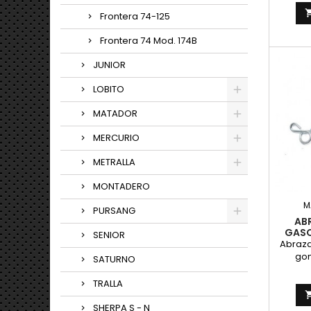
modelos
Frontera 74-125
OSSA 160
Metrall
Frontera 74 Mod. 174B
ino
hexagon
JUNIOR
LOBITO
MATADOR
MERCURIO
METRALLA
MONTADERO
M
PURSANG
AB
GASO
SENIOR
Abraza
gom
SATURNO
diam
P
TRALLA
SHERPA S - N