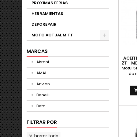
PROXIMAS FERIAS
HERRAMIENTAS
DEPOREPAIR
MOTO ACTUAL MITT
MARCAS
ACEIT
Akront
2T - M
Motul 5
AMAL
de 
b
Anvian
Techn
motor
Benelli
de 
normal
Beta
tod
tiempos
o carb
FILTRAR POR
la lubr
separad
mod
borrar todo
