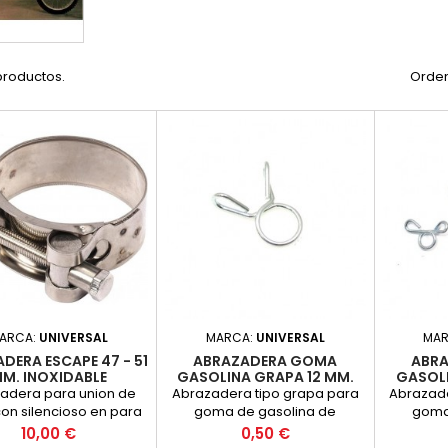
productos.
Orden
ARCA:
UNIVERSAL
MARCA:
UNIVERSAL
MA
DERA ESCAPE 47 - 51
ABRAZADERA GOMA
ABR
M. INOXIDABLE
GASOLINA GRAPA 12 MM.
GASOL
adera para union de
Abrazadera tipo grapa para
Abrazade
on silencioso en para
goma de gasolina de
goma
ros entre 47 y 51 mm.
diametro 12 mm. Acerada.
diamet
Precio
Precio
10,00 €
0,50 €
o para la mayoria de
Precio por unidad.
Pre