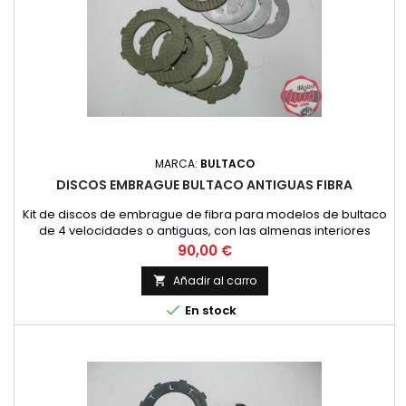
MARCA:
BULTACO
DISCOS EMBRAGUE BULTACO ANTIGUAS FIBRA
Kit de discos de embrague de fibra para modelos de bultaco
de 4 velocidades o antiguas, con las almenas interiores
cuadradas.
Precio
90,00 €
Añadir al carro


En stock