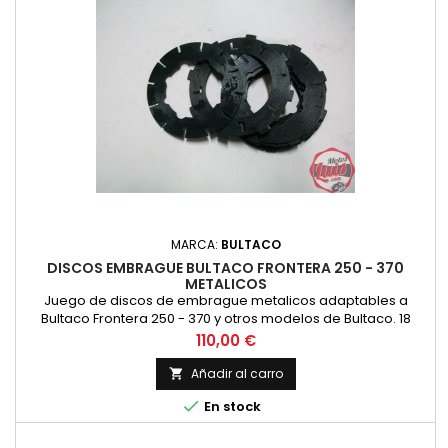
MARCA:
BULTACO
DISCOS EMBRAGUE BULTACO FRONTERA 250 - 370
METALICOS
Juego de discos de embrague metalicos adaptables a
Bultaco Frontera 250 - 370 y otros modelos de Bultaco. 18
discos en total.
Precio
110,00 €
Añadir al carro


En stock