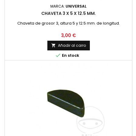
MARCA:
UNIVERSAL
CHAVETA 3 X 5 X 12.5 MM.
Chaveta de grosor 3, altura 5 y 12.5 mm. de longitud.
Precio
3,00 €
Añadir al carro


En stock