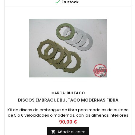

En stock
MARCA:
BULTACO
DISCOS EMBRAGUE BULTACO MODERNAS FIBRA
Kit de discos de embrague de fibra para modelos de bultaco
de 5 o 6 velocidades o modernas, con las almenas interiores
redondeadas.
Precio
90,00 €
Añadir al carro
