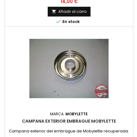
Precio
14,00 €
Añadir al carro


En stock
MARCA:
MOBYLETTE
CAMPANA EXTERIOR EMBRAGUE MOBYLETTE
Campana exterior del embrague de Mobylette recuperada.