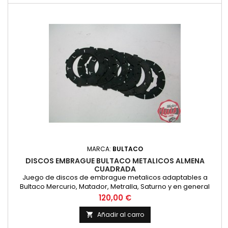
MARCA:
BULTACO
DISCOS EMBRAGUE BULTACO METALICOS ALMENA
CUADRADA
Juego de discos de embrague metalicos adaptables a
Bultaco Mercurio, Matador, Metralla, Saturno y en general
modelos de embrague con almenas interiores cuadradas.
Precio
120,00 €
Añadir al carro
