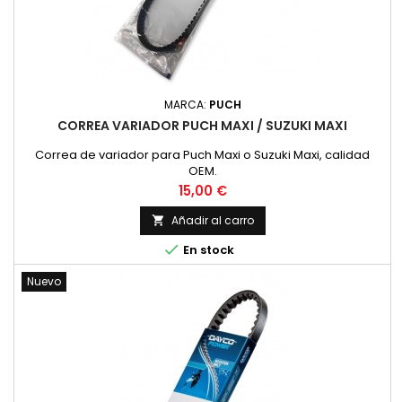
MARCA:
PUCH
CORREA VARIADOR PUCH MAXI / SUZUKI MAXI
Correa de variador para Puch Maxi o Suzuki Maxi, calidad
OEM.
Precio
15,00 €
Añadir al carro


En stock
Nuevo