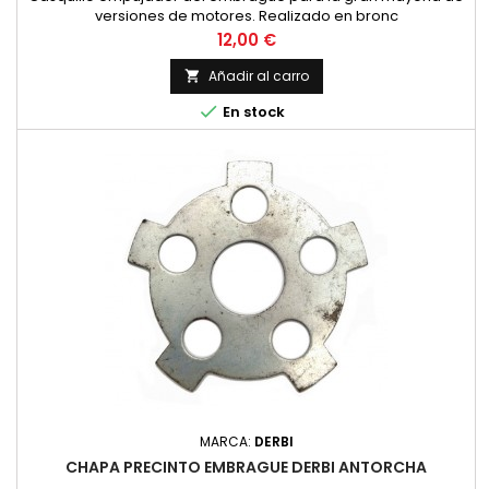
versiones de motores. Realizado en bronc
Precio
12,00 €
Añadir al carro


En stock
MARCA:
DERBI
CHAPA PRECINTO EMBRAGUE DERBI ANTORCHA