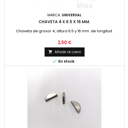
MARCA:
UNIVERSAL
CHAVETA 4 X 6.5 X 16 MM.
Chaveta de grosor 4, altura 6.5 y 16 mm. de longitud.
Precio
2,50 €
Añadir al carro


En stock