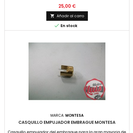
Precio
25,00 €
Añadir al carro


En stock
MARCA:
MONTESA
CASQUILLO EMPUJADOR EMBRAGUE MONTESA
Casquillo empujador del embrague para la gran mayoria de