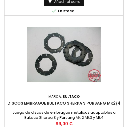
Añadir al carro


En stock
MARCA:
BULTACO
DISCOS EMBRAGUE BULTACO SHERPA S PURSANG MK2/4
Juego de discos de embrague metalicos adaptables a
Bultaco Sherpa S y Pursang Mk 2 Mk3 y Mk4
Precio
99,00 €