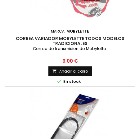
MARCA:
MOBYLETTE
CORREA VARIADOR MOBYLETTE TODOS MODELOS
TRADICIONALES
Correa de transmision de Mobylette.
Precio
9,00 €
Añadir al carro


En stock