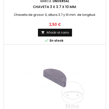
MARCA:
UNIVERSAL
CHAVETA 3 X 3.7 X 10 MM.
Chaveta de grosor 3, altura 3.7 y 10 mm. de longitud.
Precio
2,50 €
Añadir al carro


En stock