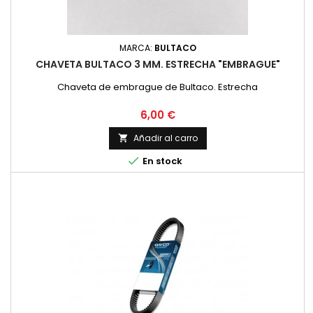
MARCA:
BULTACO
CHAVETA BULTACO 3 MM. ESTRECHA "EMBRAGUE"
Chaveta de embrague de Bultaco. Estrecha
Precio
6,00 €
Añadir al carro


En stock