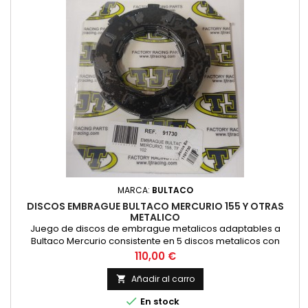
MARCA:
BULTACO
DISCOS EMBRAGUE BULTACO MERCURIO 155 Y OTRAS
METALICO
Juego de discos de embrague metalicos adaptables a
Bultaco Mercurio consistente en 5 discos metalicos con
almenas hacia el exterior y 4 discos con almenas orientadas
Precio
110,00 €
hacia la maza interior.
Añadir al carro


En stock