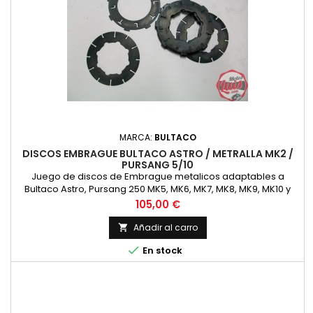
MARCA:
BULTACO
DISCOS EMBRAGUE BULTACO ASTRO / METRALLA MK2 /
PURSANG 5/10
Juego de discos de Embrague metalicos adaptables a
Bultaco Astro, Pursang 250 MK5, MK6, MK7, MK8, MK9, MK10 y
metralla MK2, con almenas interiores semicirculares, Con 6
Precio
105,00 €
discos con almenas exteriores y 7 discos con almentas
interiores
Añadir al carro


En stock