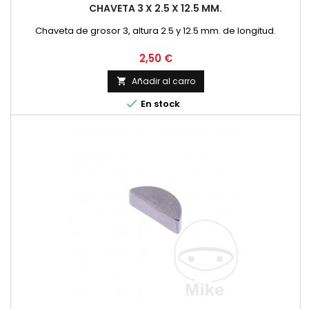
CHAVETA 3 X 2.5 X 12.5 MM.
Chaveta de grosor 3, altura 2.5 y 12.5 mm. de longitud.
Precio
2,50 €
Añadir al carro


En stock