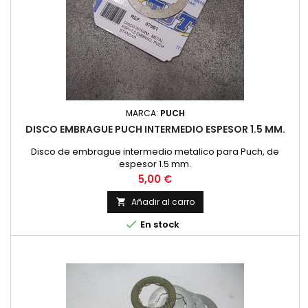
MARCA:
PUCH
DISCO EMBRAGUE PUCH INTERMEDIO ESPESOR 1.5 MM.
Disco de embrague intermedio metalico para Puch, de
espesor 1.5 mm.
Precio
5,00 €
Añadir al carro


En stock