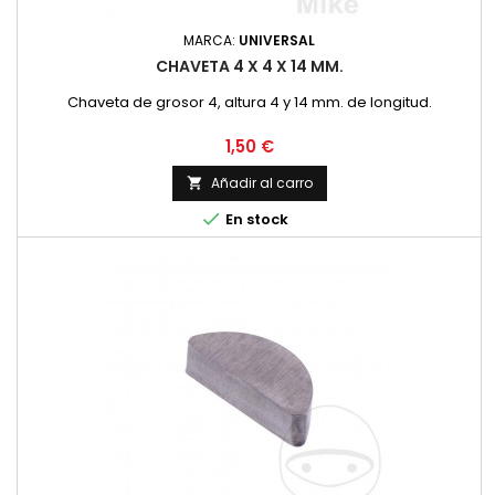
MARCA:
UNIVERSAL
CHAVETA 4 X 4 X 14 MM.
Chaveta de grosor 4, altura 4 y 14 mm. de longitud.
Precio
1,50 €
Añadir al carro


En stock