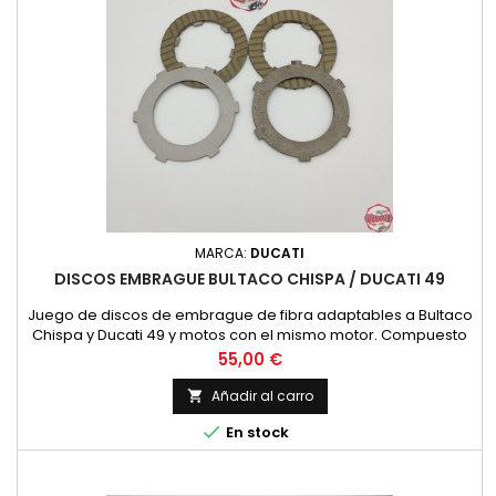
MARCA:
DUCATI
DISCOS EMBRAGUE BULTACO CHISPA / DUCATI 49
Juego de discos de embrague de fibra adaptables a Bultaco
Chispa y Ducati 49 y motos con el mismo motor. Compuesto
de 2 discos con almenas interiores y fibra en ambas caras, 1
Precio
55,00 €
disco con almenas exteriores y fibra en una cara, 1 disco con
almenas exteriores metalico.
Añadir al carro


En stock