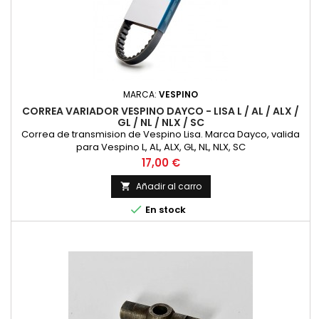
MARCA:
VESPINO
CORREA VARIADOR VESPINO DAYCO - LISA L / AL / ALX /
GL / NL / NLX / SC
Correa de transmision de Vespino Lisa. Marca Dayco, valida
para Vespino L, AL, ALX, GL, NL, NLX, SC
Precio
17,00 €
Añadir al carro


En stock