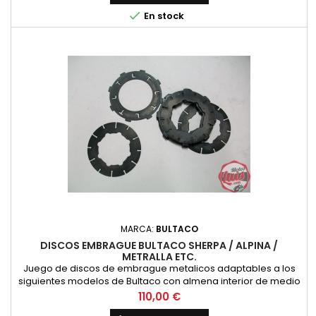

En stock
MARCA:
BULTACO
DISCOS EMBRAGUE BULTACO SHERPA / ALPINA /
METRALLA ETC.
Juego de discos de embrague metalicos adaptables a los
siguientes modelos de Bultaco con almena interior de medio
circulo: Sherpa, Alpina, Metralla etc. Compuesto por 12 discos
Precio
110,00 €
metalicos. 6 discos interiores y 6 discos exteriores