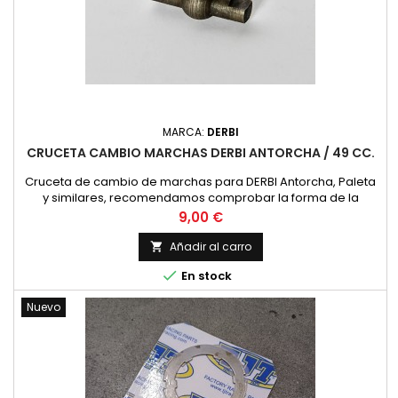
MARCA:
DERBI
CRUCETA CAMBIO MARCHAS DERBI ANTORCHA / 49 CC.
Cruceta de cambio de marchas para DERBI Antorcha, Paleta
y similares, recomendamos comprobar la forma de la
cruceta con la foto para evitar errores.
Precio
9,00 €
Añadir al carro


En stock
Nuevo