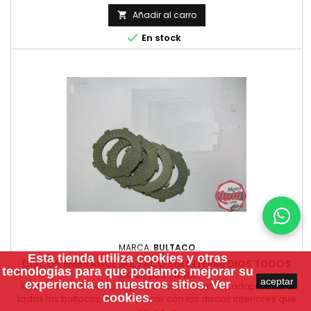
Añadir al carro


En stock
MARCA:
BULTACO
Esta tienda utiliza
cookies
y otras
DISCOS EMBRAGUE BULTACO SIN INTERMEDIOS TODOS
tecnologías para que podamos mejorar su
MODELOS FIBRA
aceptar
experiencia en nuestros sitios.
Ver
Kit de discos de embrague de fibra exteriores adaptables a
cookies.
todas las bultacos, para colocar con los discos interiores que