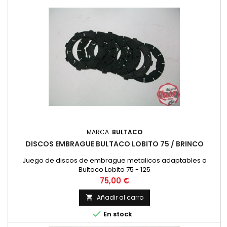
MARCA:
BULTACO
DISCOS EMBRAGUE BULTACO LOBITO 75 / BRINCO
Juego de discos de embrague metalicos adaptables a
Bultaco Lobito 75 - 125
Precio
75,00 €
Añadir al carro


En stock