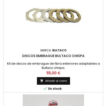
MARCA:
BULTACO
DISCOS EMBRAGUE BULTACO CHISPA
Kit de discos de embrague de fibra exteriores adaptables a
Bultaco chispa.
Precio
55,00 €
Añadir al carro


En stock