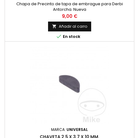
Chapa de Precinto de tapa de embrague para Derbi
Antorcha. Nueva
Precio
9,00 €
Añadir al carro


En stock
MARCA:
UNIVERSAL
CHAVETA 2.5 X 3.7 X 10 MM.