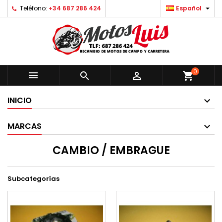

Teléfono:
+34 687 286 424
Español
0



shopping_cart
INICIO
MARCAS
CAMBIO / EMBRAGUE
Subcategorías