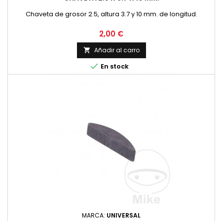
Chaveta de grosor 2.5, altura 3.7 y 10 mm. de longitud.
Precio
2,00 €
Añadir al carro


En stock
MARCA:
UNIVERSAL