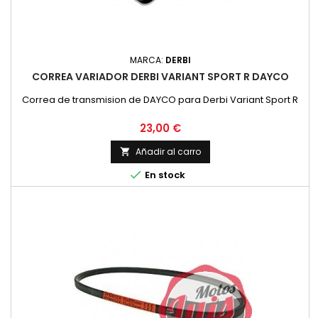
MARCA:
DERBI
CORREA VARIADOR DERBI VARIANT SPORT R DAYCO
Correa de transmision de DAYCO para Derbi Variant Sport R
Precio
23,00 €
Añadir al carro


En stock