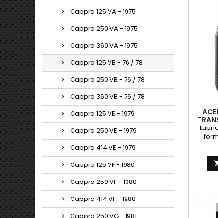
tiempos
o carb
Cappra 125 VA - 1975
la lubr
separad
Cappra 250 VA - 1975
mod
postr
Cappra 360 VA - 1975
Cappra 125 VB - 76 / 78
Cappra 250 VB - 76 / 78
Cappra 360 VB - 76 / 78
ACE
Cappra 125 VE - 1979
TRANS
Lubri
Cappra 250 VE - 1979
form
servici
Cappra 414 VE - 1979
veloci
tie
Cappra 125 VF - 1980
su
const
Cappra 250 VF - 1980
lubric
10W4
Cappra 414 VF - 1980
YAMAH
E
Cappra 250 VG - 1981