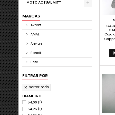
MOTO ACTUAL MITT
MARCAS
Akront
CAJ
CAP
AMAL
Caja d
Cappra
Anvian
VB y E
Benelli
Beta
FILTRAR POR
borrar todo

DIAMETRO
54,00
(1)
54,25
(1)