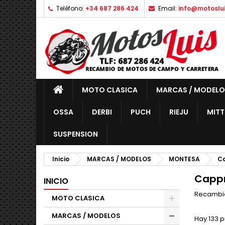
Teléfono:
+34 687 286 424
Email:
info@motoslu
MOTO CLASICA
MARCAS / MODELO
OSSA
DERBI
PUCH
RIEJU
MITT
SUSPENSION
Inicio
MARCAS / MODELOS
MONTESA
C
Cappr
INICIO
Recambio
MOTO CLASICA
MARCAS / MODELOS
Hay 133 p