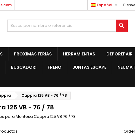

is.com
Español
Bienve

S
PROXIMAS FERIAS
HERRAMIENTAS
DEPOREPAIR
BUSCADOR:
FRENO
JUNTAS ESCAPE
NEUMAT
appra
Cappra 125 VB - 76 / 78
a 125 VB - 76 / 78
s para Montesa Cappra 125 VB 76 / 78
roductos.
Orden