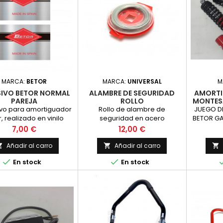
mendable su uso en
os grupos de finales de
tores y scooters con...
MARCA:
BETOR
MARCA:
UNIVERSAL
M
IVO BETOR NORMAL
ALAMBRE DE SEGURIDAD
AMORTI
PAREJA
ROLLO
MONTES
vo para amortiguador
Rollo de alambre de
JUEGO D
, realizado en vinilo
seguridad en acero
BETOR GA
eado con impresion,
inoxidable, imprescindible en
MM ENT
Precio
Precio
7,00 €
12,00 €
l original. PRECIO POR
motos de competicion,
MONTESA
PAREJA
Longitud 30 metros y diametro
Añadir al carro
Añadir al carro



0.8 mm.


En stock
En stock