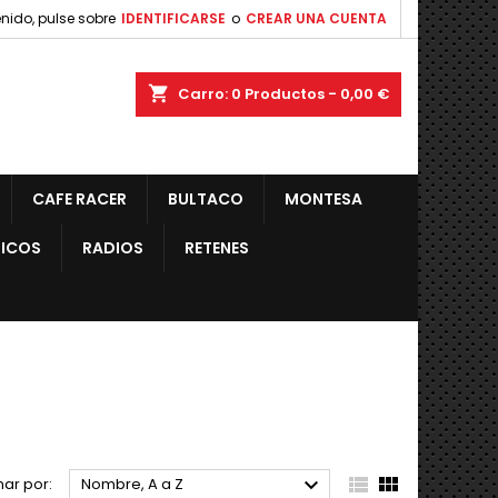
nido, pulse sobre
IDENTIFICARSE
o
CREAR UNA CUENTA
shopping_cart
Carro:
0
Productos - 0,00 €
CAFE RACER
BULTACO
MONTESA
ICOS
RADIOS
RETENES



ar por:
Nombre, A a Z