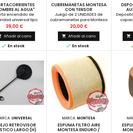
RTACORRIENTES
CUBREMANETAS MONTESA
DEPO
OMBRE AL AGUA"
CON TENSOR
AUX
UNIVERSAL
rta encendido de
Juego de 2 UNIDADES de
Deposito 
ridad universal tipo
cubremanetas para Montesa
capaci
e al agua. Perfecto
Enduro, Cota y similares con
gasolina 
Precio
Precio
39,00 €
20,00 €
otos de trial, cross y
cubretensor extraible de
 En el momento que el
goma.
Añadir al carro
Añadir al carro



or se extrae corta la


En stock
En stock
nte y se para la moto.
l instalación Ligero y
onómico Ideal para
s Off road o acuáticas
uptor abierto con clip
do Interruptor cerrado
con el...
ARCA:
UNIVERSAL
MARCA:
MONTESA
MA
PEJO RETROVISOR
ESPUMA FILTRO AIRE
ESPU
STICO LARGO (H)
MONTESA ENDURO /
MON