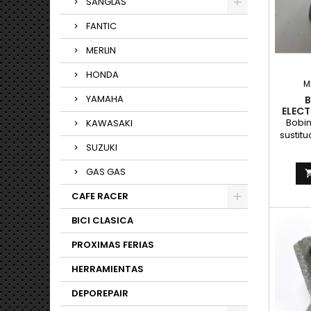
SANGLAS
FANTIC
MERLIN
HONDA
M
YAMAHA
B
ELEC
AD
Bobin
KAWASAKI
sustitu
SUZUKI
encendi
para a
GAS GAS
orig
electr
CAFE RACER
con c
cabl
BICI CLASICA
difer
compat
PROXIMAS FERIAS
bobina 
Motopla
HERRAMIENTAS
ref
DEPOREPAIR