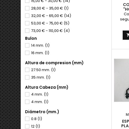
15,00 € - 30,00 €
(14)
CO
28,00 € - 35,00 €
(1)
"H
Co
32,00 € - 65,00 €
(14)
segu
53,00 € - 75,00 €
(5)
hombr
para m
73,00 € - 110,00 €
(4)
enduro.
Bulon
107,00 € - 130,00 €
(1)
pasad
corrie
14 mm.
(1)
148,00 € - 180,00 €
(1)
Fáci
16 mm.
(1)
322,00 € - 395,00 €
(5)
erg
montura
Altura de compresion (mm)
Interr
27.50 mm.
(1)
inserta
35 mm.
(1)
Altura Cabeza (mm)
4 mm.
(1)
4 mm.
(1)
Diámetro (mm.)
M
0.8
(1)
ES
PLA
12
(1)