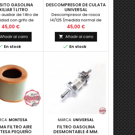
SITO GASOLINA
DESCOMPRESOR DE CULATA
ILIAR 1 LITRO
UNIVERSAL
auxiliar de 1 litro de
Descompresor de rosca
dad con grifo de
14/125 (medida normal de
para colgar. Perfecto
bujia) para colocar en culata,
Precio
Precio
45,00 €
45,00 €
para conect
equivalente a una bujia de
cuello corto.
Añadir al carro
Añadir al carro



En stock
En stock
RCA:
MONTESA
MARCA:
UNIVERSAL
MA FILTRO AIRE
FILTRO GASOLINA
TESA PEQUEÑO
DESMONTABLE 4 MM.