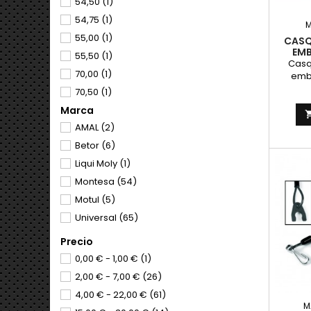
54,50
(1)
54,75
(1)
55,00
(1)
CASQ
EM
55,50
(1)
Casq
70,00
(1)
emb
mayo
70,50
(1)
motore
Marca
71,00
(1)
AMAL
(2)
71,50
(1)
Betor
(6)
Liqui Moly
(1)
Montesa
(54)
Motul
(5)
Universal
(65)
Precio
0,00 € - 1,00 €
(1)
2,00 € - 7,00 €
(26)
4,00 € - 22,00 €
(61)
M