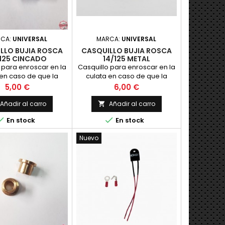
RCA:
UNIVERSAL
MARCA:
UNIVERSAL
LLO BUJIA ROSCA
CASQUILLO BUJIA ROSCA
/125 CINCADO
14/125 METAL
 para enroscar en la
Casquillo para enroscar en la
 en caso de que la
culata en caso de que la
e la bujia se haya
rosca de la bujia se haya
Precio
Precio
5,00 €
6,00 €
ado de rosca.
pasado de rosca, fabricado
en Laton.
Añadir al carro
Añadir al carro



En stock
En stock
Nuevo