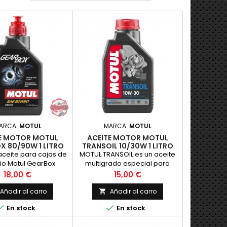
ARCA:
MOTUL
MARCA:
MOTUL
E MOTOR MOTUL
ACEITE MOTOR MOTUL
X 80/90W 1 LITRO
TRANSOIL 10/30W 1 LITRO
e aceite para cajas de
MOTUL TRANSOIL es un aceite
o Motul GearBox
multigrado especial para
/90W Mineral
engranajes a base de aceite
Precio
Precio
18,00 €
15,00 €
mineral para
m&aacute;quinas de dos
Añadir al carro
Añadir al carro

tiempos con


En stock
En stock
lubricaci&oacute;n separada
de los engranajes.