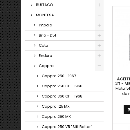
BULTACO
MONTESA
Impala
Brio - D51
Cota
Enduro
Cappra
Cappra 250 - 1967
ACEIT
2T - M
Cappra 250 GP - 1968
Motul 5
de 
Cappra 360 GP - 1968
b
Techn
Cappra 125 MX
motor
de 
Cappra 250 MX
normal
tod
Cappra 250 VR "Still Better"