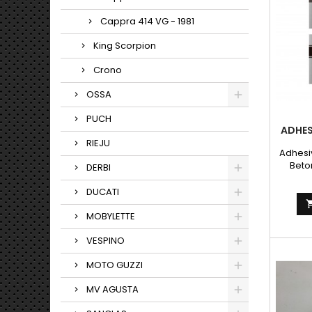
reco
todos l
Cappra 414 VG - 1981
ciclomo
King Scorpion
Crono
OSSA
PUCH
ADHES
RIEJU
Adhesi
Betor
DERBI
plat
como e
DUCATI
MOBYLETTE
VESPINO
MOTO GUZZI
MV AGUSTA