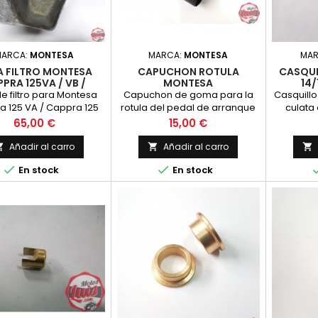
MARCA:
MONTESA
MARCA:
MONTESA
MA
A FILTRO MONTESA
CAPUCHON ROTULA
CASQUI
PRA 125VA / VB /
MONTESA
14
ENDURO 125H
e filtro para Montesa
Capuchon de goma para la
Casquillo
 125 VA / Cappra 125
rotula del pedal de arranque
culata
nduro 125H, referencia
de los pedaldes de arranque
rosca d
Precio
Precio
65,00 €
15,00 €
original 3862115
de MONTESA. El
pas
Añadir al carro
Añadir al carro





En stock
En stock