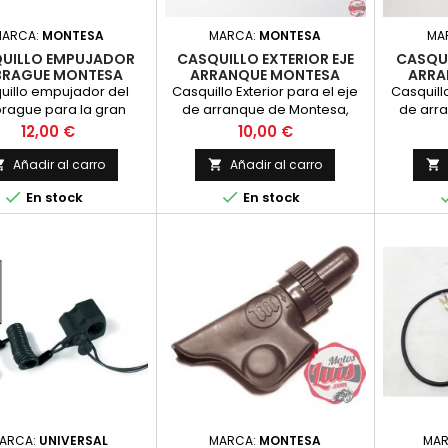
MARCA:
MONTESA
MARCA:
MONTESA
MA
UILLO EMPUJADOR
CASQUILLO EXTERIOR EJE
CASQUI
BRAGUE MONTESA
ARRANQUE MONTESA
ARRA
uillo empujador del
Casquillo Exterior para el eje
Casquillo
rague para la gran
de arranque de Montesa,
de arr
ria de versiones de
Valido para Modelos de
Valido
Precio
Precio
12,00 €
10,00 €
s. Realizado en bronc
Cross, Enduro y Carretera.
Cross, 
Diametro interior 16 mm.
Añadir al carro
Añadir al carro



Diametro exterior 22 mm. y


En stock
En stock
con voladizo de 28 mm.
Espesor de 10 mm. en total.
ARCA:
UNIVERSAL
MARCA:
MONTESA
MA