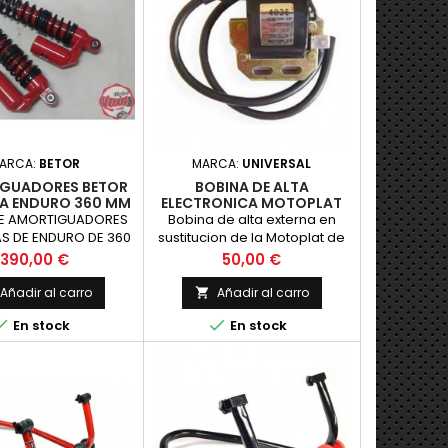
ARCA:
BETOR
MARCA:
UNIVERSAL
GUADORES BETOR
BOBINA DE ALTA
A ENDURO 360 MM
ELECTRONICA MOTOPLAT
ADAP. DZE
E AMORTIGUADORES
Bobina de alta externa en
S DE ENDURO DE 360
sustitucion de la Motoplat de
RE CENTROS PARA
encendido electronico, valida
Precio
Precio
390,00 €
50,00 €
 ENDURO Y SIMILAR
para aquellas motos que de
origen lleven encendido
Añadir al carro
Añadir al carro

electronico con una salida de


En stock
En stock
cable. Pese a ser diferente en
apariencia es compatible.