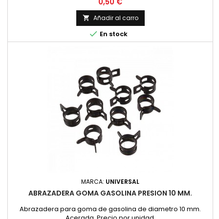
Precio
0,50 €
Añadir al carro


En stock
MARCA:
UNIVERSAL
ABRAZADERA GOMA GASOLINA PRESION 10 MM.
Abrazadera para goma de gasolina de diametro 10 mm.
Acerada. Precio por unidad.