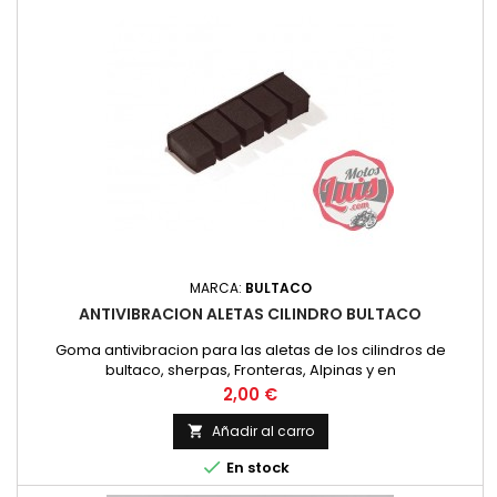
MARCA:
BULTACO
ANTIVIBRACION ALETAS CILINDRO BULTACO
Goma antivibracion para las aletas de los cilindros de
bultaco, sherpas, Fronteras, Alpinas y en
Precio
2,00 €
Añadir al carro


En stock