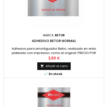
MARCA:
BETOR
ADHESIVO BETOR NORMAL
Adhesivo para amortiguador Betor, realizado en vinilo
plateado con impresion, como el original. PRECIO POR
UNIDAD
Precio
3,50 €
Añadir al carro


En stock