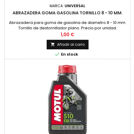
MARCA:
UNIVERSAL
ABRAZADERA GOMA GASOLINA TORNILLO 8 - 10 MM.
Abrazadera para goma de gasolina de diametro 8 - 10 mm.
Tornillo de destornillador plano. Precio por unidad.
Precio
1,00 €
Añadir al carro


En stock