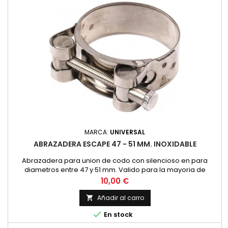
MARCA:
UNIVERSAL
ABRAZADERA ESCAPE 47 - 51 MM. INOXIDABLE
Abrazadera para union de codo con silencioso en para
diametros entre 47 y 51 mm. Valido para la mayoria de
modelos, Montesa Impala 175, OSSA 160, 175 Bultaco Mercurio,
Precio
10,00 €
Metralla... Fabricada en acero inoxidable con tornillo
hexagonal Precio por unidad.
Añadir al carro


En stock