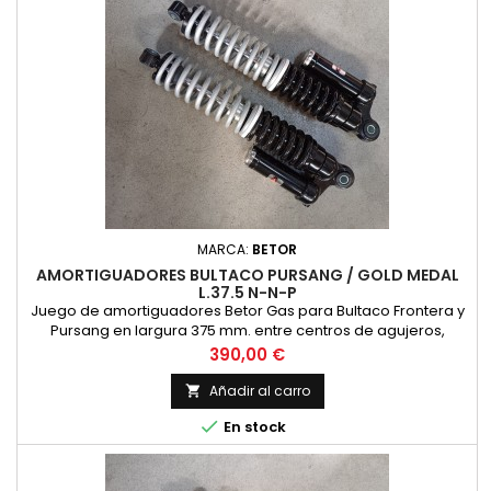
MARCA:
BETOR
AMORTIGUADORES BULTACO PURSANG / GOLD MEDAL
L.37.5 N-N-P
Juego de amortiguadores Betor Gas para Bultaco Frontera y
Pursang en largura 375 mm. entre centros de agujeros,
acabado con cuerpo negro y dos muelles, uno negro y el
Precio
390,00 €
otro plateado, precio por pareja de amortiguadores.
Añadir al carro


En stock