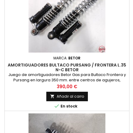
MARCA:
BETOR
AMORTIGUADORES BULTACO PURSANG / FRONTERA L.35
N-C BETOR
Juego de amortiguadores Betor Gas para Bultaco Frontera y
Pursang en largura 350 mm. entre centros de agujeros,
acabado con cuerpo negro y un solo muelle cromado,
Precio
390,00 €
precio por pareja de amortiguadores.
Añadir al carro


En stock