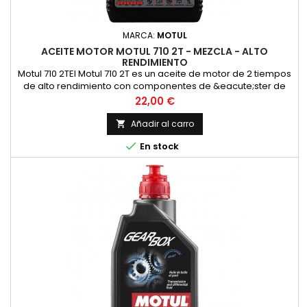
MARCA:
MOTUL
ACEITE MOTOR MOTUL 710 2T - MEZCLA - ALTO
RENDIMIENTO
Motul 710 2TEl Motul 710 2T es un aceite de motor de 2 tiempos
de alto rendimiento con componentes de &eacute;ster de
alta calidad para las m&aacute;s altas exigencias en las
Precio
22,00 €
carreras y en la carretera en todos los motores de 2 tiempos
con inyecci&oacute;n o carburador. Adecuado para la
Añadir al carro

lubricaci&oacute;n mixta y separada. Compatible con los

En stock
modernos...