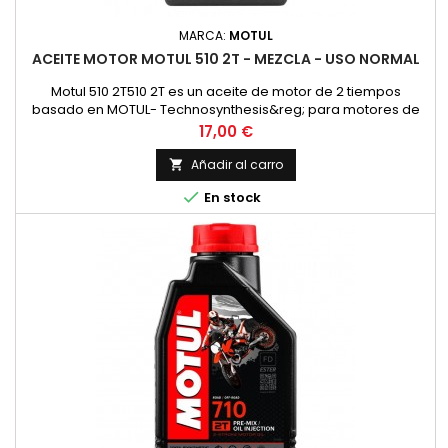
MARCA:
MOTUL
ACEITE MOTOR MOTUL 510 2T - MEZCLA - USO NORMAL
Motul 510 2T510 2T es un aceite de motor de 2 tiempos
basado en MOTUL- Technosynthesis&reg; para motores de
moto modernos de 2T para esfuerzos normales en el uso
Precio
17,00 €
diario en todos los motores de 2 tiempos con
inyecci&oacute;n o carburador. Adecuado para la
Añadir al carro

lubricaci&oacute;n mixta y separada. Compatible con los

En stock
modernos sistemas de postratamiento de gases...