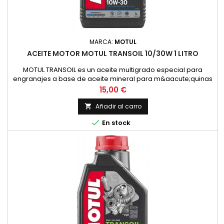
MARCA:
MOTUL
ACEITE MOTOR MOTUL TRANSOIL 10/30W 1 LITRO
MOTUL TRANSOIL es un aceite multigrado especial para
engranajes a base de aceite mineral para m&aacute;quinas
de dos tiempos con lubricaci&oacute;n separada de los
Precio
15,00 €
engranajes. Corresponde a la recomendaci&oacute;n de
YAMAHA para estas transmisiones.ESPECIFICACIONES /
Añadir al carro

NORMAS:NORMAS: SAE 10W-30VENTAJAS ESPECIALES:- Permite

En stock
un cambio de marchas f&aacute;cil...