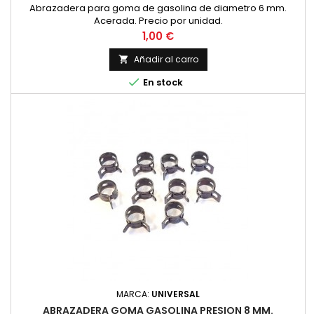
Abrazadera para goma de gasolina de diametro 6 mm.
Acerada. Precio por unidad.
Precio
1,00 €
Añadir al carro


En stock
MARCA:
UNIVERSAL
ABRAZADERA GOMA GASOLINA PRESION 8 MM.