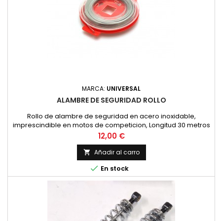
MARCA:
UNIVERSAL
ALAMBRE DE SEGURIDAD ROLLO
Rollo de alambre de seguridad en acero inoxidable,
imprescindible en motos de competicion, Longitud 30 metros
y diametro 0.8 mm.
Precio
12,00 €
Añadir al carro


En stock