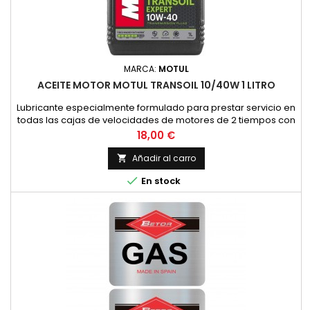
MARCA:
MOTUL
ACEITE MOTOR MOTUL TRANSOIL 10/40W 1 LITRO
Lubricante especialmente formulado para prestar servicio en
todas las cajas de velocidades de motores de 2 tiempos con
embrague sumergido, donde el constructor recomienda un
Precio
18,00 €
lubricante de viscosidad SAE 10W40 y API GL4. (HONDA,
YAMAHA, SUZUKI, KAWASAKI, ETC.).Asimismo, es
Añadir al carro

recomendable su uso en todos los grupos de finales de

En stock
ciclomotores y scooters con...