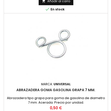
Añadir al carro


En stock
MARCA:
UNIVERSAL
ABRAZADERA GOMA GASOLINA GRAPA 7 MM.
Abrazadera tipo grapa para goma de gasolina de diametro
7 mm. Acerada. Precio por unidad.
Precio
0,50 €