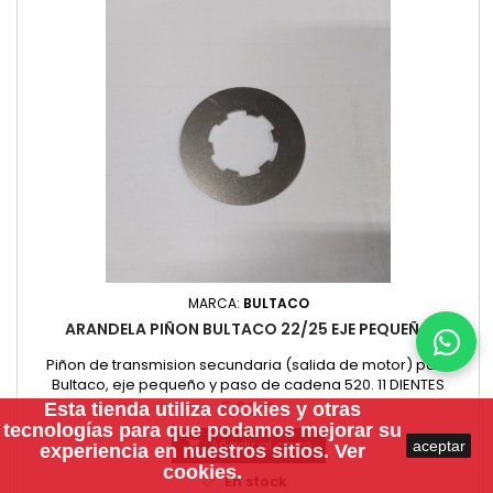
MARCA:
BULTACO
ARANDELA PIÑON BULTACO 22/25 EJE PEQUEÑO
Piñon de transmision secundaria (salida de motor) para
Bultaco, eje pequeño y paso de cadena 520. 11 DIENTES
Precio
5,00 €
Esta tienda utiliza
cookies
y otras
tecnologías para que podamos mejorar su
Añadir al carro
aceptar

experiencia en nuestros sitios.
Ver
cookies.

En stock