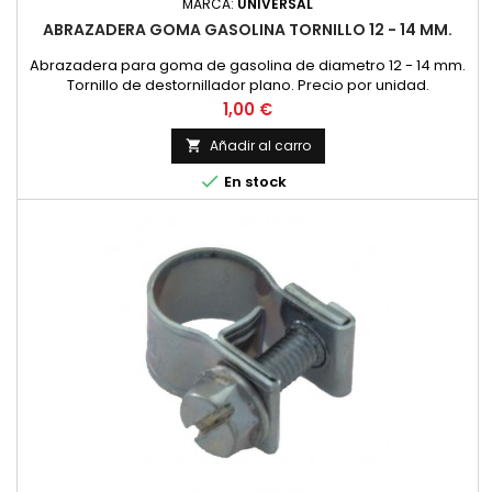
MARCA:
UNIVERSAL
ABRAZADERA GOMA GASOLINA TORNILLO 12 - 14 MM.
Abrazadera para goma de gasolina de diametro 12 - 14 mm.
Tornillo de destornillador plano. Precio por unidad.
Precio
1,00 €
Añadir al carro


En stock