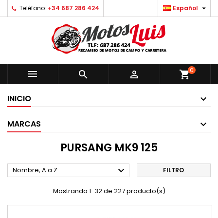

Teléfono:
+34 687 286 424
Español
0



shopping_cart
INICIO
MARCAS
PURSANG MK9 125

Nombre, A a Z
FILTRO
Mostrando 1-32 de 227 producto(s)