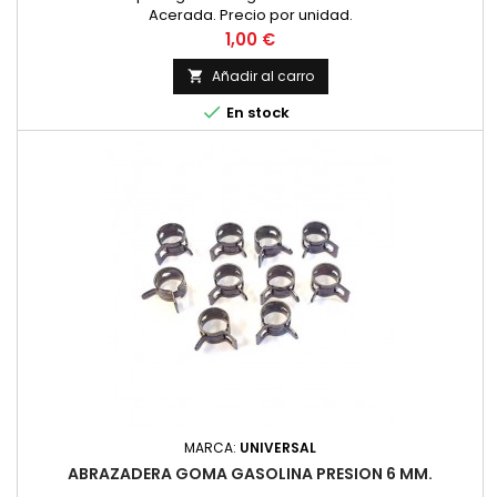
Acerada. Precio por unidad.
Precio
1,00 €
Añadir al carro


En stock
MARCA:
UNIVERSAL
ABRAZADERA GOMA GASOLINA PRESION 6 MM.