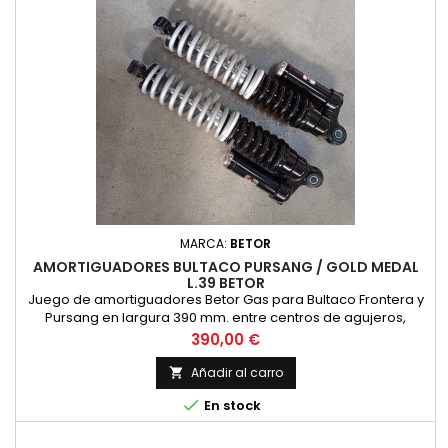
MARCA:
BETOR
AMORTIGUADORES BULTACO PURSANG / GOLD MEDAL
L.39 BETOR
Juego de amortiguadores Betor Gas para Bultaco Frontera y
Pursang en largura 390 mm. entre centros de agujeros,
acabado con cuerpo negro y dos muelles, uno negro y el
Precio
390,00 €
otro plateado, precio por pareja de amortiguadores.
Añadir al carro


En stock