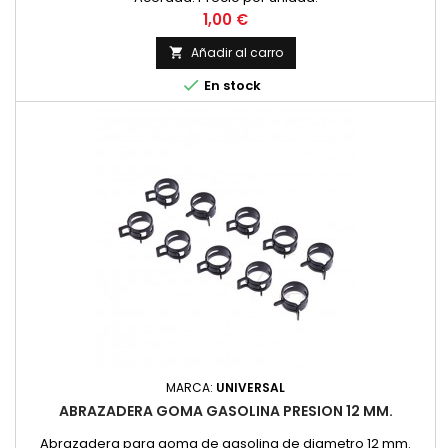
Precio
1,00 €
Añadir al carro


En stock
MARCA:
UNIVERSAL
ABRAZADERA GOMA GASOLINA PRESION 12 MM.
Abrazadera para goma de gasolina de diametro 12 mm.