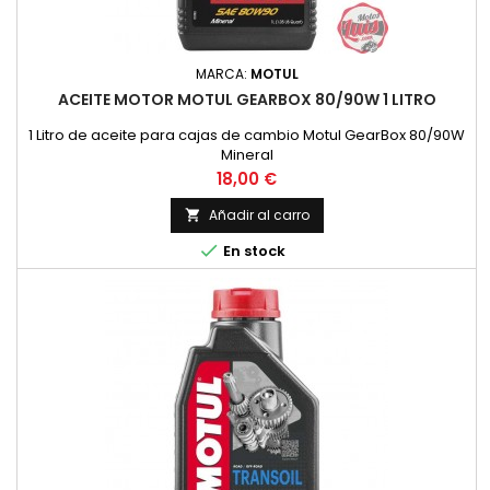
MARCA:
MOTUL
ACEITE MOTOR MOTUL GEARBOX 80/90W 1 LITRO
1 Litro de aceite para cajas de cambio Motul GearBox 80/90W
Mineral
Precio
18,00 €
Añadir al carro


En stock