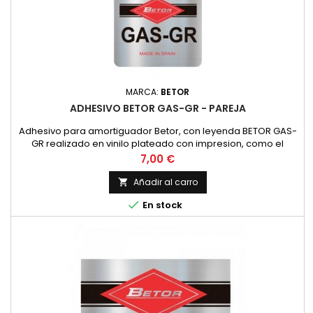
MARCA:
BETOR
ADHESIVO BETOR GAS-GR - PAREJA
Adhesivo para amortiguador Betor, con leyenda BETOR GAS-
GR realizado en vinilo plateado con impresion, como el
original. PRECIO POR PAREJA
Precio
7,00 €
Añadir al carro


En stock