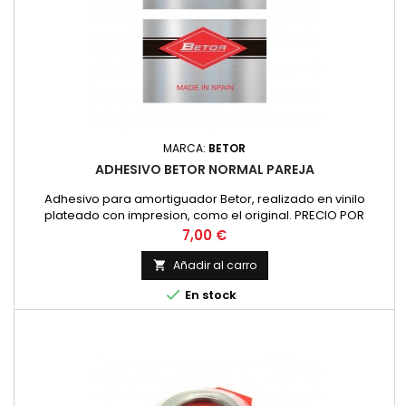
MARCA:
BETOR
ADHESIVO BETOR NORMAL PAREJA
Adhesivo para amortiguador Betor, realizado en vinilo
plateado con impresion, como el original. PRECIO POR
PAREJA
Precio
7,00 €
Añadir al carro


En stock