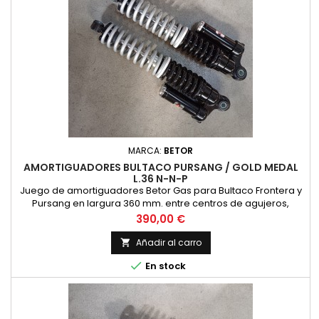
MARCA:
BETOR
AMORTIGUADORES BULTACO PURSANG / GOLD MEDAL
L.36 N-N-P
Juego de amortiguadores Betor Gas para Bultaco Frontera y
Pursang en largura 360 mm. entre centros de agujeros,
acabado con cuerpo negro y un dos muelles cromados,
Precio
390,00 €
precio por pareja de amortiguadores.
Añadir al carro


En stock