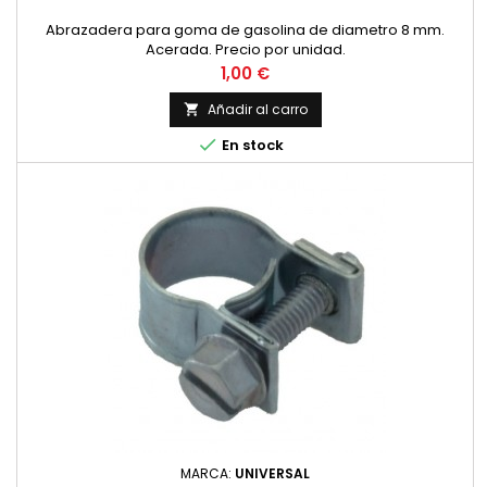
Abrazadera para goma de gasolina de diametro 8 mm.
Acerada. Precio por unidad.
Precio
1,00 €
Añadir al carro


En stock
MARCA:
UNIVERSAL