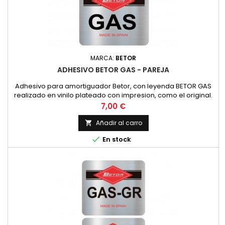
MARCA:
BETOR
ADHESIVO BETOR GAS - PAREJA
Adhesivo para amortiguador Betor, con leyenda BETOR GAS
realizado en vinilo plateado con impresion, como el original.
PRECIO POR PAREJA
Precio
7,00 €
Añadir al carro


En stock