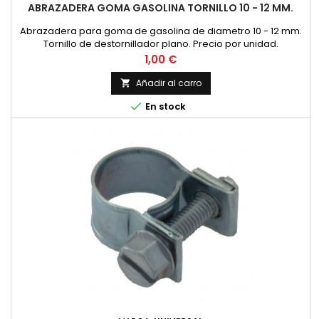
ABRAZADERA GOMA GASOLINA TORNILLO 10 - 12 MM.
Abrazadera para goma de gasolina de diametro 10 - 12 mm.
Tornillo de destornillador plano. Precio por unidad.
Precio
1,00 €
Añadir al carro


En stock