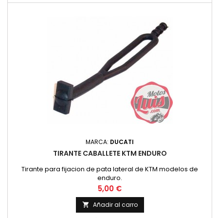
MARCA:
DUCATI
TIRANTE CABALLETE KTM ENDURO
Tirante para fijacion de pata lateral de KTM modelos de
enduro.
Precio
5,00 €
Añadir al carro
