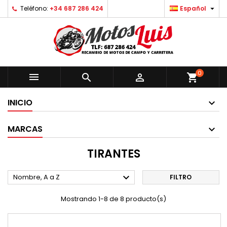

Teléfono:
+34 687 286 424
Español
0



shopping_cart
INICIO
MARCAS
TIRANTES

Nombre, A a Z
FILTRO
Mostrando 1-8 de 8 producto(s)