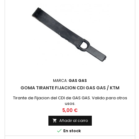
MARCA:
GAS GAS
GOMA TIRANTE FIJACION CDI GAS GAS / KTM
Tirante de Fijacion del CDI de GAS GAS. Valido para otros
usos.
Precio
5,00 €
Añadir al carro


En stock