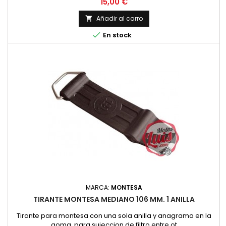
Precio
15,00 €
Añadir al carro


En stock
MARCA:
MONTESA
TIRANTE MONTESA MEDIANO 106 MM. 1 ANILLA
Tirante para montesa con una sola anilla y anagrama en la
goma, para sujeccion de filtro entre ot