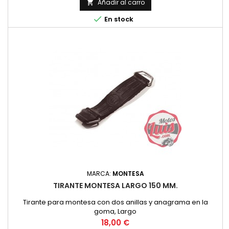
Añadir al carro


En stock
MARCA:
MONTESA
TIRANTE MONTESA LARGO 150 MM.
Tirante para montesa con dos anillas y anagrama en la
goma, Largo
Precio
18,00 €