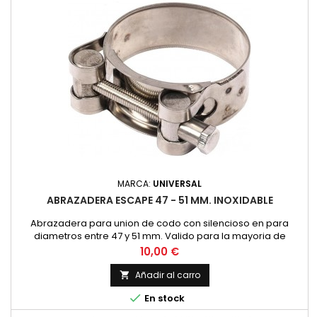
MARCA:
UNIVERSAL
ABRAZADERA ESCAPE 47 - 51 MM. INOXIDABLE
Abrazadera para union de codo con silencioso en para
diametros entre 47 y 51 mm. Valido para la mayoria de
modelos, Montesa Impala 175, OSSA 160, 175 Bultaco Mercurio,
Precio
10,00 €
Metralla... Fabricada en acero inoxidable con tornillo
hexagonal Precio por unidad.
Añadir al carro


En stock