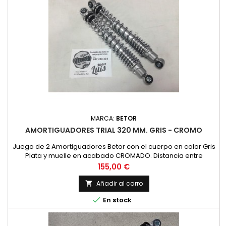
MARCA:
BETOR
AMORTIGUADORES TRIAL 320 MM. GRIS - CROMO
Juego de 2 Amortiguadores Betor con el cuerpo en color Gris
Plata y muelle en acabado CROMADO. Distancia entre
centros de agujeros de 320 mm (32 centimentros). Validos
Precio
155,00 €
para modelos de trial y similares y ciclomotores.
Añadir al carro


En stock