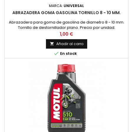
MARCA:
UNIVERSAL
ABRAZADERA GOMA GASOLINA TORNILLO 8 - 10 MM.
Abrazadera para goma de gasolina de diametro 8 - 10 mm.
Tornillo de destornillador plano. Precio por unidad.
Precio
1,00 €
Añadir al carro


En stock