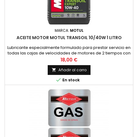
MARCA:
MOTUL
ACEITE MOTOR MOTUL TRANSOIL 10/40W 1 LITRO
Lubricante especialmente formulado para prestar servicio en
todas las cajas de velocidades de motores de 2 tiempos con
embrague sumergido, donde el constructor recomienda un
Precio
18,00 €
lubricante de viscosidad SAE 10W40 y API GL4. (HONDA,
YAMAHA, SUZUKI, KAWASAKI, ETC.).Asimismo, es
Añadir al carro

recomendable su uso en todos los grupos de finales de

En stock
ciclomotores y scooters con...