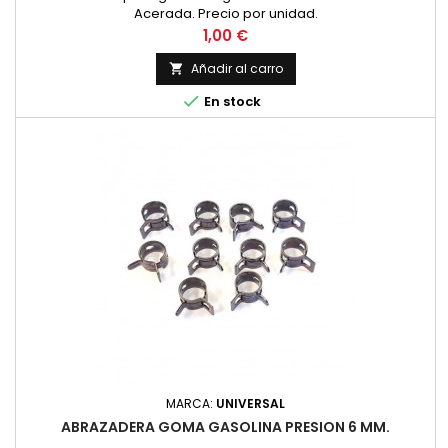
Acerada. Precio por unidad.
Precio
1,00 €
Añadir al carro


En stock
MARCA:
UNIVERSAL
ABRAZADERA GOMA GASOLINA PRESION 6 MM.