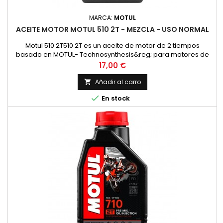
MARCA:
MOTUL
ACEITE MOTOR MOTUL 510 2T - MEZCLA - USO NORMAL
Motul 510 2T510 2T es un aceite de motor de 2 tiempos
basado en MOTUL- Technosynthesis&reg; para motores de
moto modernos de 2T para esfuerzos normales en el uso
Precio
17,00 €
diario en todos los motores de 2 tiempos con
inyecci&oacute;n o carburador. Adecuado para la
Añadir al carro

lubricaci&oacute;n mixta y separada. Compatible con los

En stock
modernos sistemas de postratamiento de gases...