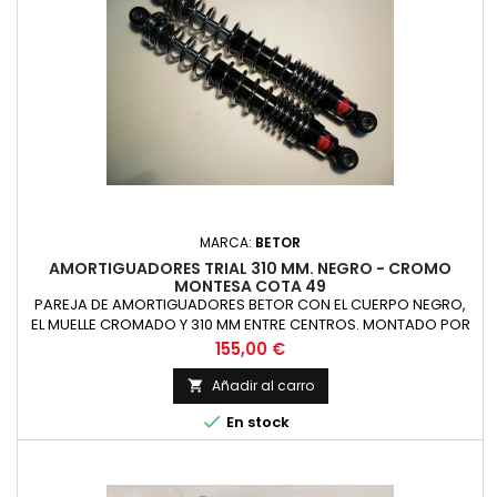
MARCA:
BETOR
AMORTIGUADORES TRIAL 310 MM. NEGRO - CROMO
MONTESA COTA 49
PAREJA DE AMORTIGUADORES BETOR CON EL CUERPO NEGRO,
EL MUELLE CROMADO Y 310 MM ENTRE CENTROS. MONTADO POR
EJEMPLO EN COTA 49
Precio
155,00 €
Añadir al carro


En stock