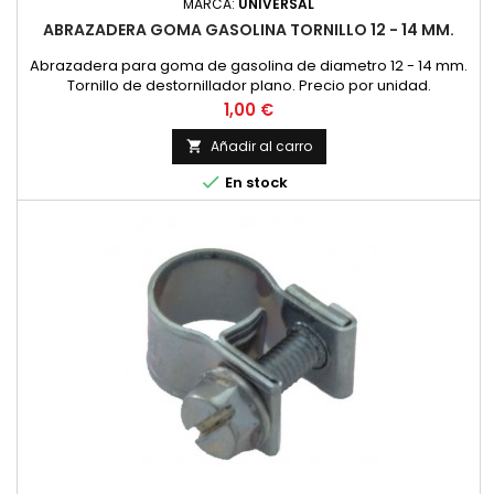
MARCA:
UNIVERSAL
ABRAZADERA GOMA GASOLINA TORNILLO 12 - 14 MM.
Abrazadera para goma de gasolina de diametro 12 - 14 mm.
Tornillo de destornillador plano. Precio por unidad.
Precio
1,00 €
Añadir al carro


En stock