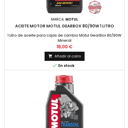
MARCA:
MOTUL
ACEITE MOTOR MOTUL GEARBOX 80/90W 1 LITRO
1 Litro de aceite para cajas de cambio Motul GearBox 80/90W
Mineral
Precio
18,00 €
Añadir al carro


En stock