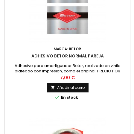
MARCA:
BETOR
ADHESIVO BETOR NORMAL PAREJA
Adhesivo para amortiguador Betor, realizado en vinilo
plateado con impresion, como el original. PRECIO POR
PAREJA
Precio
7,00 €
Añadir al carro


En stock