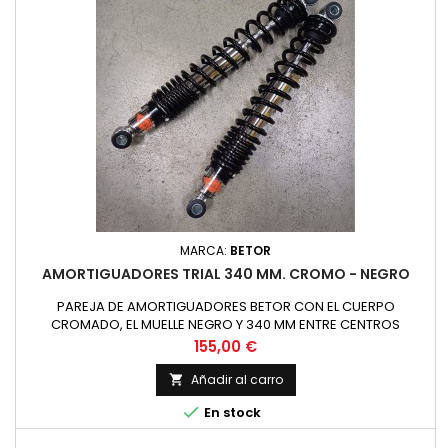
MARCA:
BETOR
AMORTIGUADORES TRIAL 340 MM. CROMO - NEGRO
PAREJA DE AMORTIGUADORES BETOR CON EL CUERPO
CROMADO, EL MUELLE NEGRO Y 340 MM ENTRE CENTROS
Precio
155,00 €
Añadir al carro


En stock