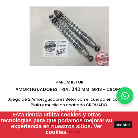
MARCA:
BETOR
AMORTIGUADORES TRIAL 340 MM. GRIS - CROMO
Juego de 2 Amortiguadores Betor con el cuerpo en color Gris
Plata y muelle en acabado CROMADO.
Precio
155,00 €
Esta tienda utiliza
cookies
y otras
tecnologías para que podamos mejorar su
Añadir al carro

aceptar
experiencia en nuestros sitios.
Ver

cookies.
En stock