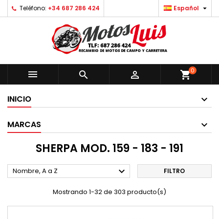

Teléfono:
+34 687 286 424
Español
0



shopping_cart
INICIO
MARCAS
SHERPA MOD. 159 - 183 - 191

Nombre, A a Z
FILTRO
Mostrando 1-32 de 303 producto(s)