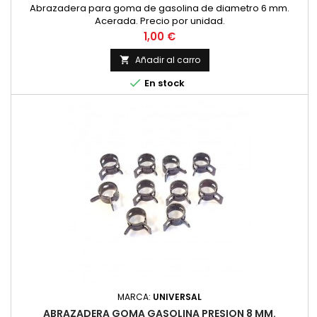
Abrazadera para goma de gasolina de diametro 6 mm.
Acerada. Precio por unidad.
Precio
1,00 €
Añadir al carro


En stock
MARCA:
UNIVERSAL
ABRAZADERA GOMA GASOLINA PRESION 8 MM.