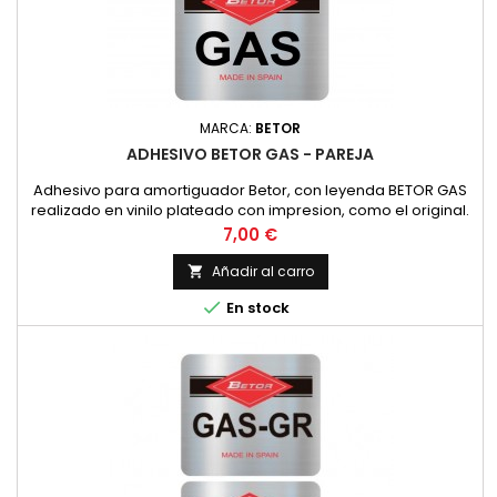
MARCA:
BETOR
ADHESIVO BETOR GAS - PAREJA
Adhesivo para amortiguador Betor, con leyenda BETOR GAS
realizado en vinilo plateado con impresion, como el original.
PRECIO POR PAREJA
Precio
7,00 €
Añadir al carro


En stock