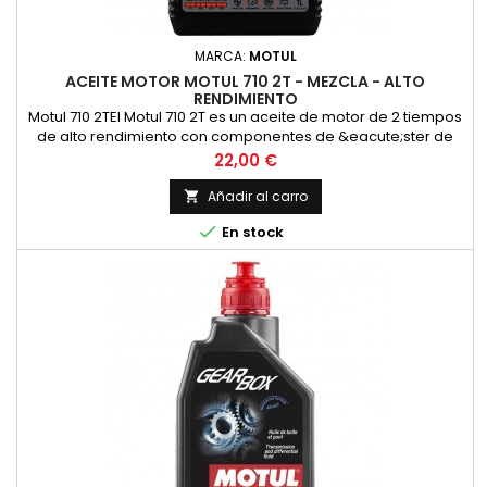
MARCA:
MOTUL
ACEITE MOTOR MOTUL 710 2T - MEZCLA - ALTO
RENDIMIENTO
Motul 710 2TEl Motul 710 2T es un aceite de motor de 2 tiempos
de alto rendimiento con componentes de &eacute;ster de
alta calidad para las m&aacute;s altas exigencias en las
Precio
22,00 €
carreras y en la carretera en todos los motores de 2 tiempos
con inyecci&oacute;n o carburador. Adecuado para la
Añadir al carro

lubricaci&oacute;n mixta y separada. Compatible con los

En stock
modernos...