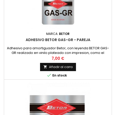
MARCA:
BETOR
ADHESIVO BETOR GAS-GR - PAREJA
Adhesivo para amortiguador Betor, con leyenda BETOR GAS-
GR realizado en vinilo plateado con impresion, como el
original. PRECIO POR PAREJA
Precio
7,00 €
Añadir al carro


En stock