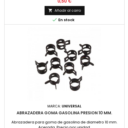
Precio
0,50 €
Añadir al carro


En stock
MARCA:
UNIVERSAL
ABRAZADERA GOMA GASOLINA PRESION 10 MM.
Abrazadera para goma de gasolina de diametro 10 mm.
Acerada. Precio por unidad.