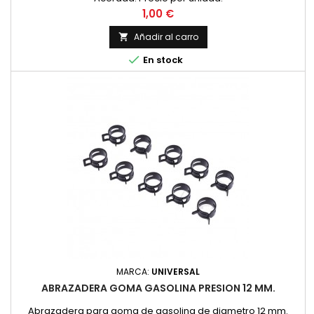
Precio
1,00 €
Añadir al carro


En stock
MARCA:
UNIVERSAL
ABRAZADERA GOMA GASOLINA PRESION 12 MM.
Abrazadera para goma de gasolina de diametro 12 mm.