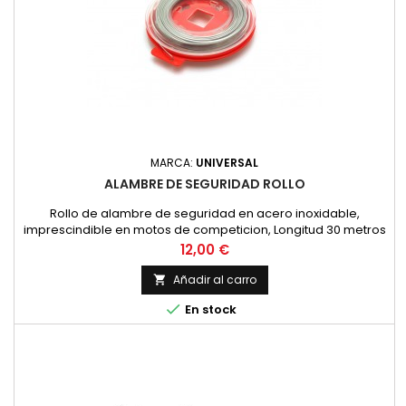
MARCA:
UNIVERSAL
ALAMBRE DE SEGURIDAD ROLLO
Rollo de alambre de seguridad en acero inoxidable,
imprescindible en motos de competicion, Longitud 30 metros
y diametro 0.8 mm.
Precio
12,00 €
Añadir al carro


En stock