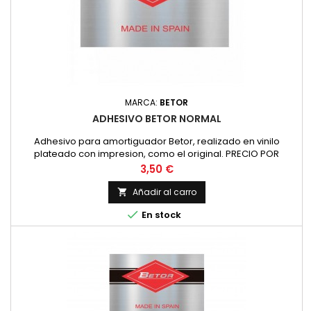
MARCA:
BETOR
ADHESIVO BETOR NORMAL
Adhesivo para amortiguador Betor, realizado en vinilo
plateado con impresion, como el original. PRECIO POR
UNIDAD
Precio
3,50 €
Añadir al carro


En stock