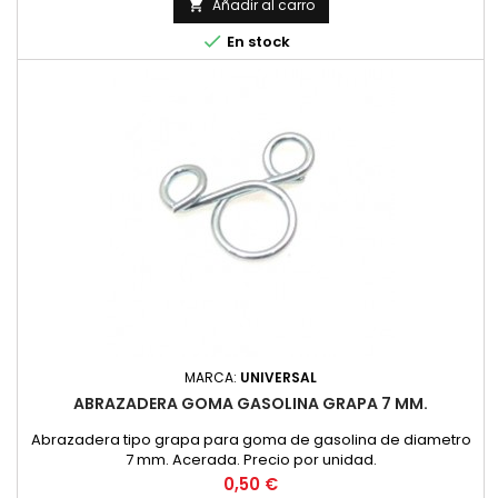
Añadir al carro


En stock
MARCA:
UNIVERSAL
ABRAZADERA GOMA GASOLINA GRAPA 7 MM.
Abrazadera tipo grapa para goma de gasolina de diametro
7 mm. Acerada. Precio por unidad.
Precio
0,50 €