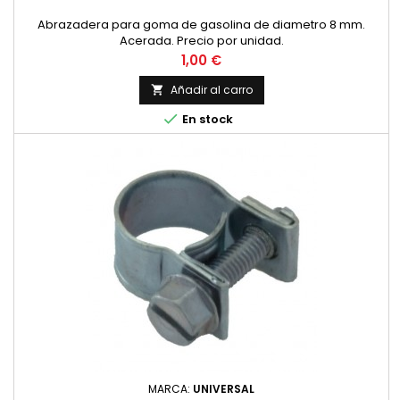
Abrazadera para goma de gasolina de diametro 8 mm.
Acerada. Precio por unidad.
Precio
1,00 €
Añadir al carro


En stock
MARCA:
UNIVERSAL