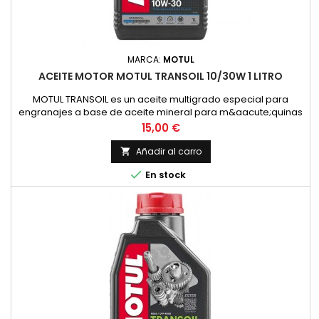
MARCA:
MOTUL
ACEITE MOTOR MOTUL TRANSOIL 10/30W 1 LITRO
MOTUL TRANSOIL es un aceite multigrado especial para
engranajes a base de aceite mineral para m&aacute;quinas
de dos tiempos con lubricaci&oacute;n separada de los
Precio
15,00 €
engranajes. Corresponde a la recomendaci&oacute;n de
YAMAHA para estas transmisiones.ESPECIFICACIONES /
Añadir al carro

NORMAS:NORMAS: SAE 10W-30VENTAJAS ESPECIALES:- Permite

En stock
un cambio de marchas f&aacute;cil...