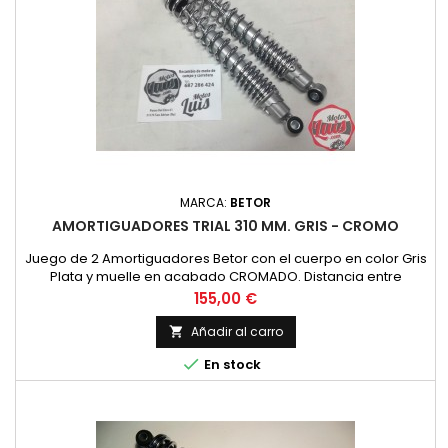
MARCA:
BETOR
AMORTIGUADORES TRIAL 310 MM. GRIS - CROMO
Juego de 2 Amortiguadores Betor con el cuerpo en color Gris
Plata y muelle en acabado CROMADO. Distancia entre
centros de agujeros de 310 mm (31 centimetros). Validos
Precio
155,00 €
para modelos de trial y similares y ciclomotores.
Añadir al carro


En stock