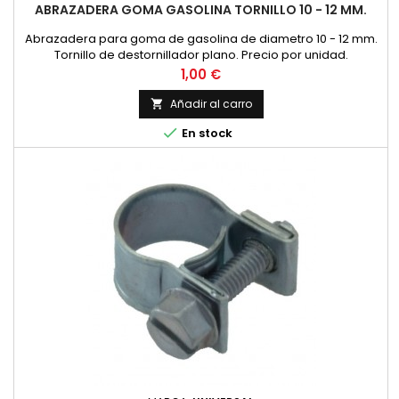
ABRAZADERA GOMA GASOLINA TORNILLO 10 - 12 MM.
Abrazadera para goma de gasolina de diametro 10 - 12 mm.
Tornillo de destornillador plano. Precio por unidad.
Precio
1,00 €
Añadir al carro


En stock