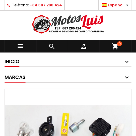

Teléfono:
+34 687 286 424
Español
0



shopping_cart
INICIO
MARCAS