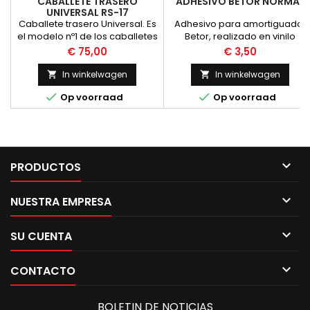
CABALLETE TRASERO
ADHESIVO BETOR NORMAL
UNIVERSAL RS-17
Caballete trasero Universal. Es
Adhesivo para amortiguador
el modelo nº1 de los caballetes
Betor, realizado en vinilo
Bike Lift, gracias a su gran esta
plateado con impresion, com
Prijs
Prijs
€ 75,00
€ 3,50
el original. PRECIO POR UNIDAD
In winkelwagen
In winkelwagen




Op voorraad
Op voorraad

PRODUCTOS

NUESTRA EMPRESA

SU CUENTA

CONTACTO
BOLETIN DE NOTICIAS