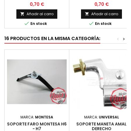
la cabecilla a 90 grados
la cabecilla a 90 grados
Precio
Precio
0,70 €
0,70 €
Añadir al carro
Añadir al carro




En stock
En stock
16 PRODUCTOS EN LA MISMA CATEGORÍA:
<
>
MARCA:
MONTESA
MARCA:
UNIVERSAL
SOPORTE FARO MONTESA H6
SOPORTE MANETA AMAL
- H7
DERECHO