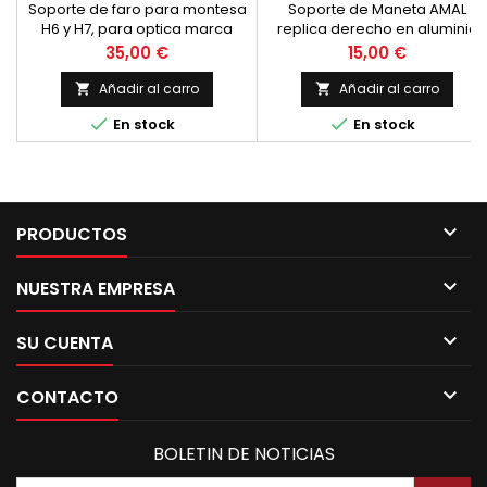
Soporte de faro para montesa
Soporte de Maneta AMAL
H6 y H7, para optica marca
replica derecho en aluminio
rinder. Completo, con tuercas
pulido.
Precio
Precio
35,00 €
15,00 €
y arandelas
Añadir al carro
Añadir al carro




En stock
En stock

PRODUCTOS

NUESTRA EMPRESA

SU CUENTA

CONTACTO
BOLETIN DE NOTICIAS