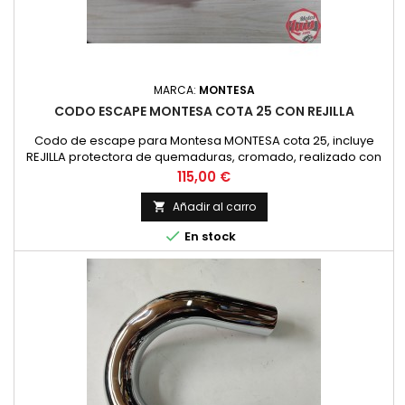
MARCA:
MONTESA
CODO ESCAPE MONTESA COTA 25 CON REJILLA
Codo de escape para Montesa MONTESA cota 25, incluye
REJILLA protectora de quemaduras, cromado, realizado con
la mejor calidad. NUEVO
Precio
115,00 €
Añadir al carro


En stock