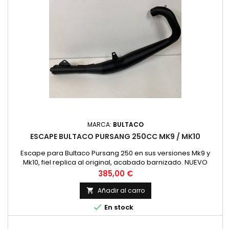
MARCA:
BULTACO
ESCAPE BULTACO PURSANG 250CC MK9 / MK10
Escape para Bultaco Pursang 250 en sus versiones Mk9 y
Mk10, fiel replica al original, acabado barnizado. NUEVO
Precio
385,00 €
Añadir al carro


En stock