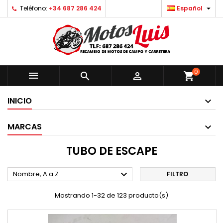

Teléfono:
+34 687 286 424
Español
0



shopping_cart
INICIO
MARCAS
TUBO DE ESCAPE

Nombre, A a Z
FILTRO
Mostrando 1-32 de 123 producto(s)