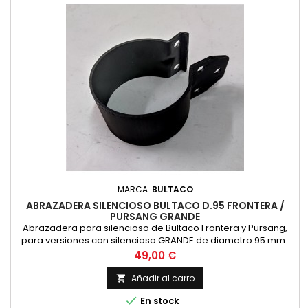
MARCA:
BULTACO
ABRAZADERA SILENCIOSO BULTACO D.95 FRONTERA /
PURSANG GRANDE
Abrazadera para silencioso de Bultaco Frontera y Pursang,
para versiones con silencioso GRANDE de diametro 95 mm..
Acabado en color negro. Nueva fabricacion
Precio
49,00 €
Añadir al carro


En stock