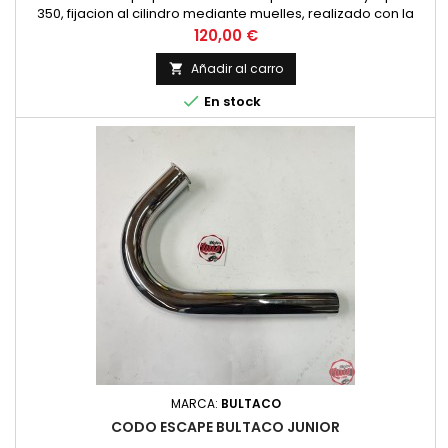
350, fijacion al cilindro mediante muelles, realizado con la
mejor calidad fiel replica del original. NUEVO
Precio
120,00 €
Añadir al carro


En stock
MARCA:
BULTACO
CODO ESCAPE BULTACO JUNIOR