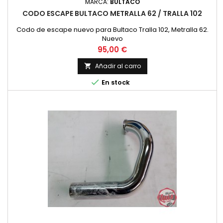
MARCA:
BULTACO
CODO ESCAPE BULTACO METRALLA 62 / TRALLA 102
Codo de escape nuevo para Bultaco Tralla 102, Metralla 62.
Nuevo
Precio
95,00 €
Añadir al carro


En stock