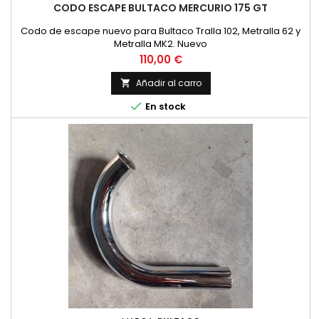
CODO ESCAPE BULTACO MERCURIO 175 GT
Codo de escape nuevo para Bultaco Tralla 102, Metralla 62 y
Metralla MK2. Nuevo
Precio
110,00 €
Añadir al carro


En stock