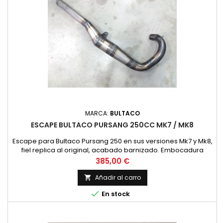
MARCA:
BULTACO
ESCAPE BULTACO PURSANG 250CC MK7 / MK8
Escape para Bultaco Pursang 250 en sus versiones Mk7 y Mk8,
fiel replica al original, acabado barnizado. Embocadura
pequeña.NUEVO Valido para: Bultaco Pursang 250 MK7
Precio
385,00 €
Bultaco Pursang 250 MK8 Bultaco Pursang 360 MK7, version de
embocadura pequeña
Añadir al carro


En stock