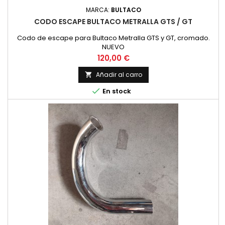
MARCA:
BULTACO
CODO ESCAPE BULTACO METRALLA GTS / GT
Codo de escape para Bultaco Metralla GTS y GT, cromado.
NUEVO
Precio
120,00 €
Añadir al carro


En stock