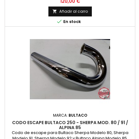
Precio
120,00 €
Añadir al carro


En stock
MARCA:
BULTACO
CODO ESCAPE BULTACO 250 - SHERPA MOD. 80 / 91 /
ALPINA 85
Codo de escape para Bultaco Sherpa Modelo 80, Sherpa
Modelo 91, Sherpa Modelo 92 y Bultaco Alpina Modelo 85,