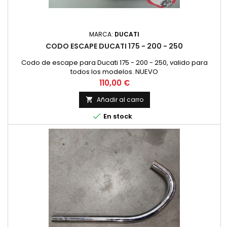
MARCA:
DUCATI
CODO ESCAPE DUCATI 175 - 200 - 250
Codo de escape para Ducati 175 - 200 - 250, valido para
todos los modelos. NUEVO
Precio
110,00 €
Añadir al carro


En stock