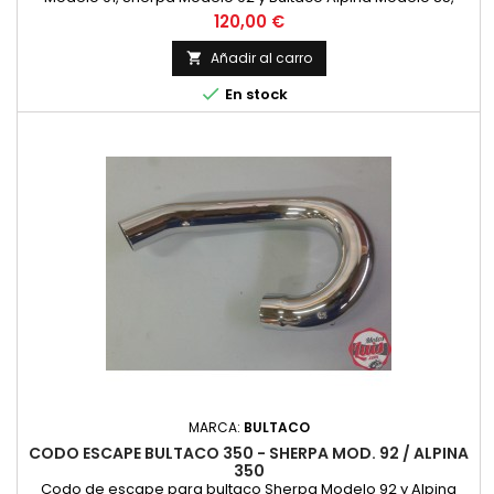
realizado con la mejor calidad fiel replica del original. NUEVO
Precio
120,00 €
Añadir al carro


En stock
MARCA:
BULTACO
CODO ESCAPE BULTACO 350 - SHERPA MOD. 92 / ALPINA
350
Codo de escape para bultaco Sherpa Modelo 92 y Alpina