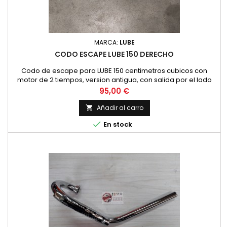
MARCA:
LUBE
CODO ESCAPE LUBE 150 DERECHO
Codo de escape para LUBE 150 centimetros cubicos con
motor de 2 tiempos, version antigua, con salida por el lado
derecho de la moto. Diametro exterior de 38 mm. NUEVO
Precio
95,00 €
Añadir al carro


En stock