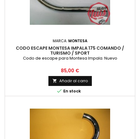
MARCA:
MONTESA
CODO ESCAPE MONTESA IMPALA 175 COMANDO /
TURISMO / SPORT
Codo de escape para Montesa Impala. Nuevo
Precio
85,00 €
Añadir al carro


En stock