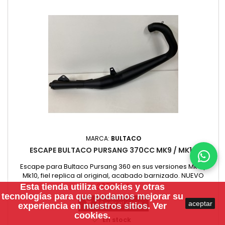
MARCA:
BULTACO
ESCAPE BULTACO PURSANG 370CC MK9 / MK10
Escape para Bultaco Pursang 360 en sus versiones Mk9 y
Mk10, fiel replica al original, acabado barnizado. NUEVO
Precio
395,00 €
Esta tienda utiliza
cookies
y otras
tecnologías para que podamos mejorar su
Añadir al carro
aceptar

experiencia en nuestros sitios.
Ver
cookies.

En stock