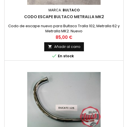
MARCA:
BULTACO
CODO ESCAPE BULTACO METRALLA MK2
Codo de escape nuevo para Bultaco Tralla 102, Metralla 62 y
Metralla MK2. Nuevo
Precio
85,00 €
Añadir al carro


En stock