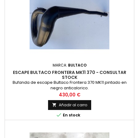
MARCA:
BULTACO
ESCAPE BULTACO FRONTERA MK11 370 - CONSULTAR
STOCK
Bufanda de escape Bultaco Frontera 370 MK11 pintado en
negro anticalorico.
Precio
430,00 €
Añadir al carro


En stock