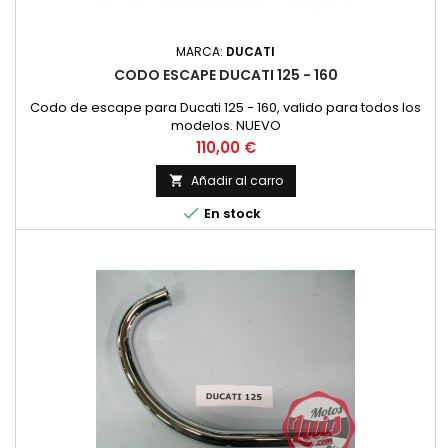
MARCA:
DUCATI
CODO ESCAPE DUCATI 125 - 160
Codo de escape para Ducati 125 - 160, valido para todos los
modelos. NUEVO
Precio
110,00 €
Añadir al carro


En stock