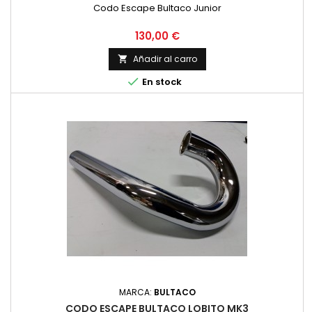
Codo Escape Bultaco Junior
Precio
130,00 €
Añadir al carro


En stock
MARCA:
BULTACO
CODO ESCAPE BULTACO LOBITO MK3