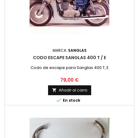
MARCA:
SANGLAS
CODO ESCAPE SANGLAS 400 T / E
Codo de escape para Sanglas 400 T, E
Precio
79,00 €
Añadir al carro


En stock