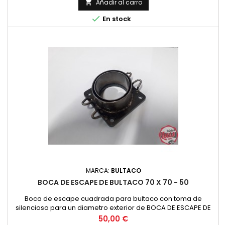
Añadir al carro


En stock
MARCA:
BULTACO
BOCA DE ESCAPE DE BULTACO 70 X 70 - 50
Boca de escape cuadrada para bultaco con toma de
silencioso para un diametro exterior de BOCA DE ESCAPE DE
50 mm. Con distancia entre agujeros de 57/57.
Precio
50,00 €