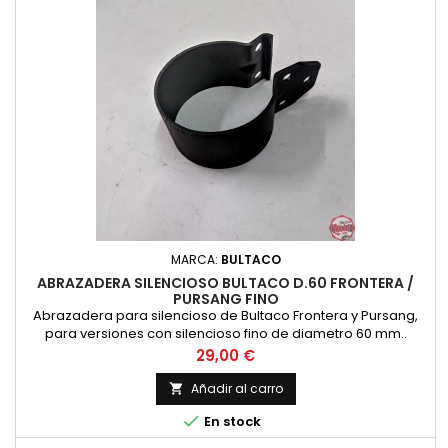
MARCA:
BULTACO
ABRAZADERA SILENCIOSO BULTACO D.60 FRONTERA /
PURSANG FINO
Abrazadera para silencioso de Bultaco Frontera y Pursang,
para versiones con silencioso fino de diametro 60 mm..
Acabado en color negro. Nueva fabricacion
Precio
29,00 €
Añadir al carro


En stock