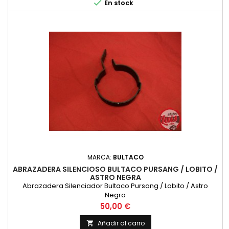

En stock
MARCA:
BULTACO
ABRAZADERA SILENCIOSO BULTACO PURSANG / LOBITO /
ASTRO NEGRA
Abrazadera Silenciador Bultaco Pursang / Lobito / Astro
Negra
Precio
50,00 €
Añadir al carro
