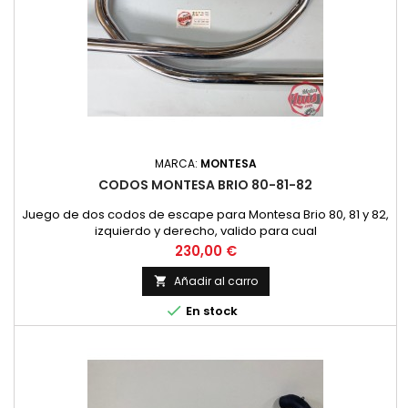
MARCA:
MONTESA
CODOS MONTESA BRIO 80-81-82
Juego de dos codos de escape para Montesa Brio 80, 81 y 82,
izquierdo y derecho, valido para cual
Precio
230,00 €
Añadir al carro


En stock