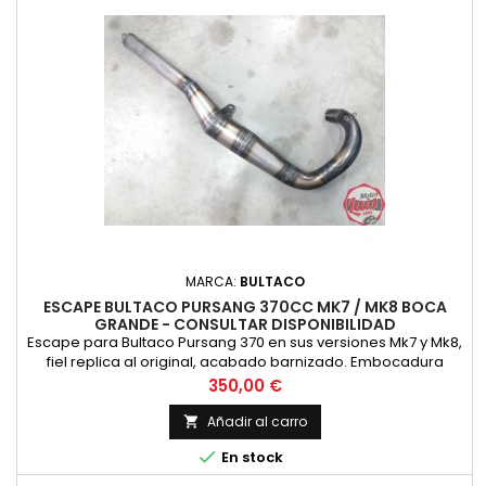
MARCA:
BULTACO
ESCAPE BULTACO PURSANG 370CC MK7 / MK8 BOCA
GRANDE - CONSULTAR DISPONIBILIDAD
Escape para Bultaco Pursang 370 en sus versiones Mk7 y Mk8,
fiel replica al original, acabado barnizado. Embocadura
GRANDE. NUEVO Valido para: Bultaco Pursang 260 MK7 version
Precio
350,00 €
de boca de escape grande. Bultaco Pursang 370 MK8
CONSULTAR DISPONIBILIDAD
Añadir al carro


En stock