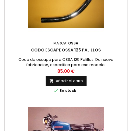
MARCA:
OSSA
CODO ESCAPE OSSA 125 PALILLOS
Codo de escape para OSSA 125 Palillos. De nueva
fabricacion, especifico para ese modelo.
Precio
85,00 €
Añadir al carro


En stock