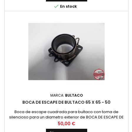

En stock
MARCA:
BULTACO
BOCA DE ESCAPE DE BULTACO 65 X 65 - 50
Boca de escape cuadrada para bultaco con toma de
silencioso para un diametro exterior de BOCA DE ESCAPE DE
50 mm. Con distancia entre agujeros de 52/52.
Precio
50,00 €