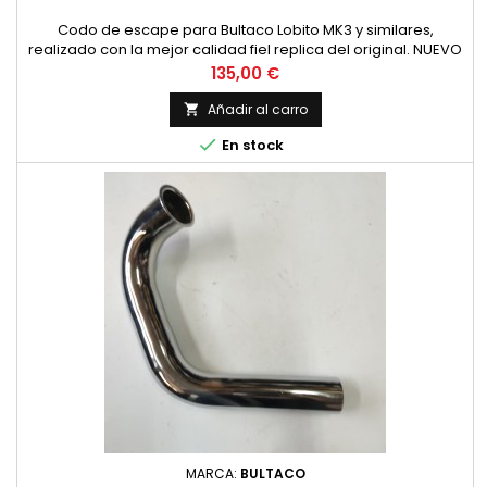
Codo de escape para Bultaco Lobito MK3 y similares,
realizado con la mejor calidad fiel replica del original. NUEVO
Precio
135,00 €
Añadir al carro


En stock
MARCA:
BULTACO