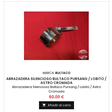
MARCA:
BULTACO
ABRAZADERA SILENCIOSO BULTACO PURSANG / LOBITO /
ASTRO CROMADA
Abrazadera Silencioso Bultaco Pursang / Lobito / Astro
Cromada
Precio
60,00 €
Añadir al carro
