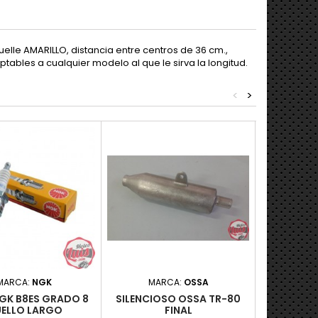
lle AMARILLO, distancia entre centros de 36 cm.,
ables a cualquier modelo al que le sirva la longitud.
<
>
MARCA:
NGK
MARCA:
OSSA
MARC
NGK B8ES GRADO 8
SILENCIOSO OSSA TR-80
GUARDA
ELLO LARGO
FINAL
TRAS