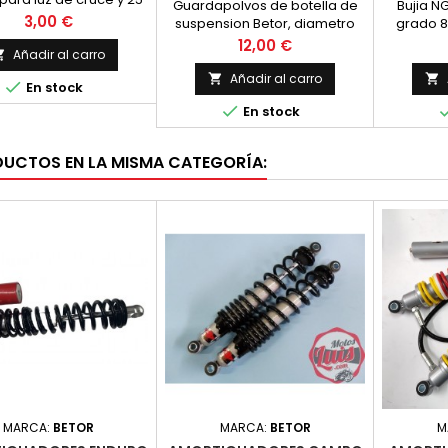
35 (OSSA Y OTRAS)
Guardapolvos de botella de
Bujia N
para largas. Casquillo
Precio
3,00 €
suspension Betor, diametro
grado 8
Bosch N
de barra 35 mm. Para varias
cantidad
Precio
12,00 €
Añadir al carro

motos. UNA UNID
c
Añadir al carro



En stock

En stock
DUCTOS EN LA MISMA CATEGORÍA:
MARCA:
BETOR
MARCA:
BETOR
M