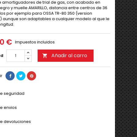
 amortiguadores de trial de gas, con acabado en
egro y muelle AMARILLO, distancia entre centros de 36
idos por ejemplo para OSSA TR-80 350 (version
) aunque son adaptables a cualquier modelo al que le
ongitud.
00 €
Impuestos incluidos
Añadir al carro
ad

ir
 de seguridad
de envios
 de devoluciones