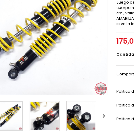
Juego de
cuerpo n
cm., val
AMARILLA
sirva la l
175,
Cantid
Compart
Politica
Politica 

Politica