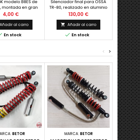
GK modelo B8ES de
Silenciador final para OSSA
Guardabarro
, montada en gran
TR-80, realizado en aluminio
trial en
 de motos, bujia de
fundido fiel replica del original,
Precio
Precio
P
4,00 €
130,00 €
2
uello LARGO.
con e
Añadir al carro
Añadir al carro
Añ





En stock
En stock
<
>
ARCA:
BETOR
MARCA:
BETOR
MAR