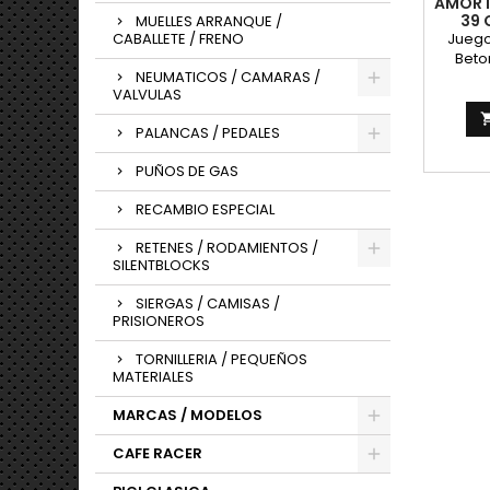
AMORT
39 
MUELLES ARRANQUE /
CABALLETE / FRENO
Juego
Beto
NEUMATICOS / CAMARAS /
Paralel
VALVULAS
reg
contr
PALANCAS / PEDALES
competi
doble 
PUÑOS DE GAS
elasti
pare
RECAMBIO ESPECIAL
enca
centro
RETENES / RODAMIENTOS /
SILENTBLOCKS
SIERGAS / CAMISAS /
PRISIONEROS
TORNILLERIA / PEQUEÑOS
MATERIALES
MARCAS / MODELOS
CAFE RACER