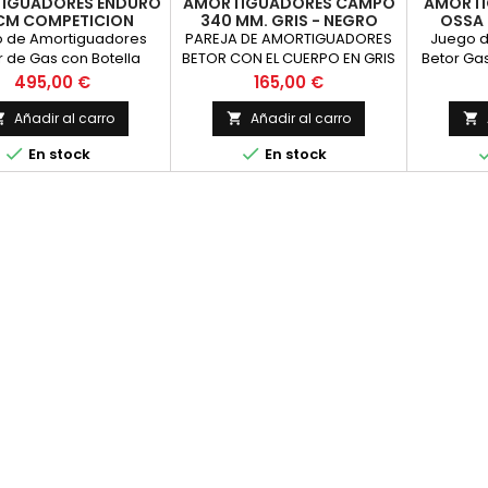
IGUADORES ENDURO
AMORTIGUADORES CAMPO
AMORTI
CM COMPETICION
340 MM. GRIS - NEGRO
OSSA 
REGULABLE
ALPINA BULTACO
 de Amortiguadores
PAREJA DE AMORTIGUADORES
Juego d
r de Gas con Botella
BETOR CON EL CUERPO EN GRIS
Betor Ga
a, cuerpo de aluminio y
METALIZADO Y EL MUELLE EN
Precio
Precio
495,00 €
165,00 €
ulador roscado con
COLOR NEGRO PARA C
atuerca. Ideales para
Añadir al carro
Añadir al carro



cion de clasicas. Con


En stock
En stock
muelle para una mayor
cidad. El precio es por
ja y se fabrican por
rgo. Longitud entre
s de agujeros de 390
milimetros