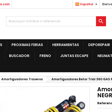

is.com
Español
Bienve

S
PROXIMAS FERIAS
HERRAMIENTAS
DEPOREPAIR
BUSCADOR:
FRENO
JUNTAS ESCAPE
NEUMAT
Amortiguadores Traseros
Amortiguadores Betor Trial 360 GAS
Amor
NEGR
Referen