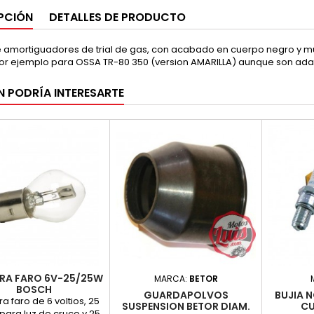
PCIÓN
DETALLES DE PRODUCTO
 amortiguadores de trial de gas, con acabado en cuerpo negro y mue
or ejemplo para OSSA TR-80 350 (version AMARILLA) aunque son adapt
N PODRÍA INTERESARTE
RA FARO 6V-25/25W
MARCA:
BETOR
BOSCH
GUARDAPOLVOS
BUJIA 
 faro de 6 voltios, 25
SUSPENSION BETOR DIAM.
CU
para luz de cruce y 25