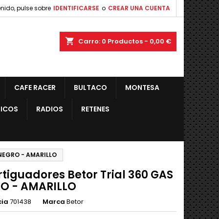
nido, pulse sobre
IDENTIFICARSE
o
CREAR UNA CUENTA
shopping_cart
Carro:
0
Productos - 0,00 €
CAFE RACER
BULTACO
MONTESA
ICOS
RADIOS
RETENES
 NEGRO - AMARILLO
tiguadores Betor Trial 360 GAS
O - AMARILLO
cia
701438
Marca
Betor