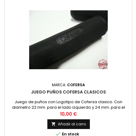
MARCA:
COFERSA
JUEGO PUÑOS COFERSA CLASICOS
Juego de puños con Logotipo de Cofersa clasico. Con
diametro 22 mm. para el lado izquierdo y 24 mm. para el
puño de gas.
Precio
10,00 €
Añadir al carro


En stock