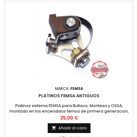
MARCA:
FEMSA
PLATINOS FEMSA ANTIGUOS
Platinos sistema FEMSA para Bultaco, Montesa y OSSA,
montado en los encendidos femsa de primera generacion,
primeros modelos de Bultaco, Primeros modelos de OSSA y
Precio
25,00 €
otras.
Añadir al carro
