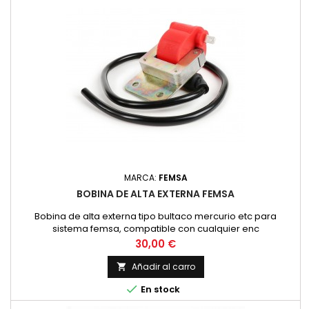
MARCA:
FEMSA
BOBINA DE ALTA EXTERNA FEMSA
Bobina de alta externa tipo bultaco mercurio etc para
sistema femsa, compatible con cualquier enc
Precio
30,00 €
Añadir al carro


En stock