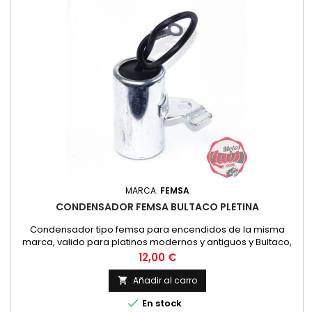
MARCA:
FEMSA
CONDENSADOR FEMSA BULTACO PLETINA
Condensador tipo femsa para encendidos de la misma
marca, valido para platinos modernos y antiguos y Bultaco,
OSSA, Vespa y mas marcas de motos que monten dicho
Precio
12,00 €
encendido.
Añadir al carro


En stock