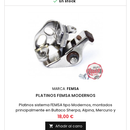

En stock
MARCA:
FEMSA
PLATINOS FEMSA MODERNOS
Platinos sistema FEMSA tipo Modernos, montados
principalmente en Bultaco Sherpa, Alpina, Mercurio y
similares.
Precio
18,00 €
Añadir al carro
