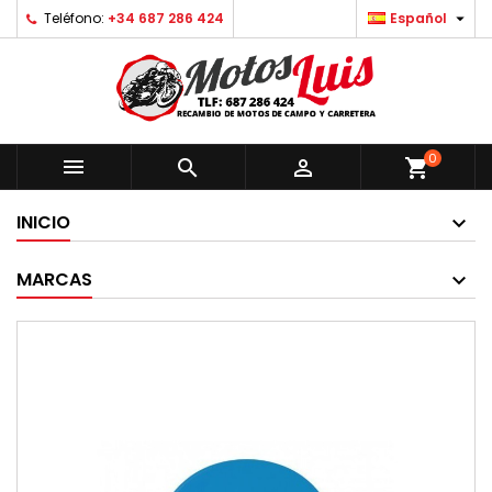

Teléfono:
+34 687 286 424
Español
0



shopping_cart
INICIO
MARCAS