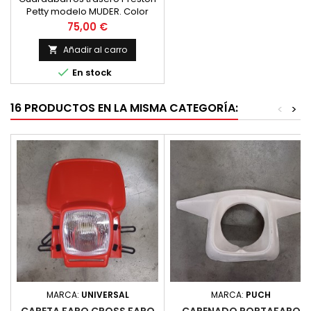
Petty modelo MUDER. Color
Azul
Precio
75,00 €
Añadir al carro


En stock
16 PRODUCTOS EN LA MISMA CATEGORÍA:
<
>
MARCA:
UNIVERSAL
MARCA:
PUCH