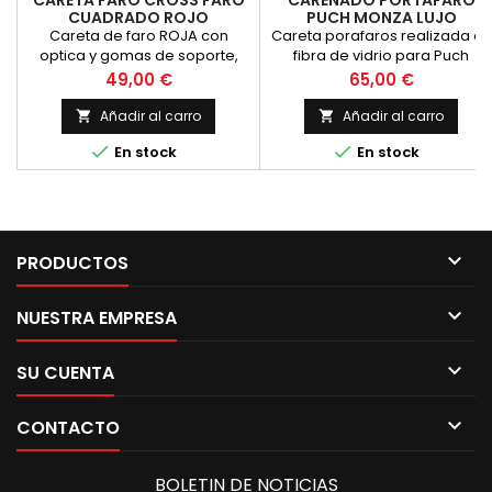
CARETA FARO CROSS FARO
CARENADO PORTAFARO
CUADRADO ROJO
PUCH MONZA LUJO
Careta de faro ROJA con
Careta porafaros realizada en
optica y gomas de soporte,
fibra de vidrio para Puch
para Puch, Rieju y similares,
Monza, modelos con faro
Precio
Precio
49,00 €
65,00 €
adaptable tambien para
cuadrado grande, nueva.
cualquier tipo de moto,
Añadir al carro
Añadir al carro


anchura total en la zona de


En stock
En stock
anclajes de 24 cm.

PRODUCTOS

NUESTRA EMPRESA

SU CUENTA

CONTACTO
BOLETIN DE NOTICIAS