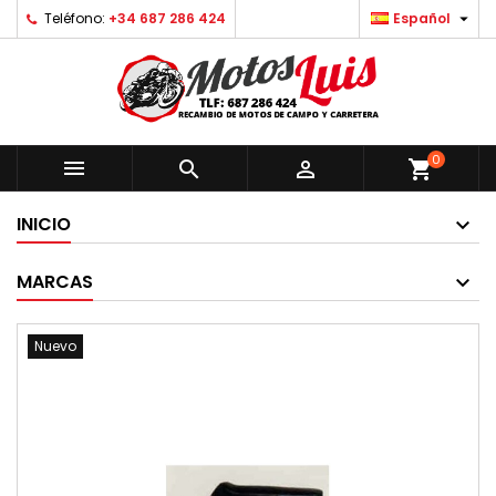

Teléfono:
+34 687 286 424
Español
0



shopping_cart
INICIO
MARCAS
Nuevo