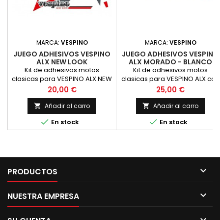
MARCA:
VESPINO
MARCA:
VESPINO
JUEGO ADHESIVOS VESPINO
JUEGO ADHESIVOS VESPINO
ALX NEW LOOK
ALX MORADO - BLANCO
Kit de adhesivos motos
Kit de adhesivos motos
clasicas para VESPINO ALX NEW
clasicas para VESPINO ALX con
LOOK. Juego de Pegatinas
franjas gruesas MORADAS y
Precio
Precio
20,00 €
25,00 €
Completo - Vinilo para Moto,
finas en color BLANCO,
m&aacute;xima Calidad.
LEYENDAS DE ALX en BLANCO.
Añadir al carro
Añadir al carro


Juego de Pegatinas Completo


En stock
En stock
- Vinilo para Moto,
m&aacute;xima Calidad.

PRODUCTOS

NUESTRA EMPRESA