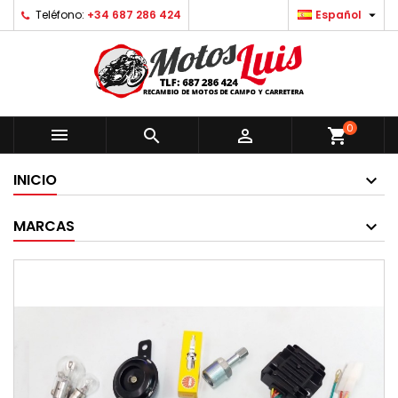

Teléfono:
+34 687 286 424
Español
0



shopping_cart
INICIO
MARCAS