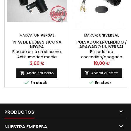
MARCA:
UNIVERSAL
MARCA:
UNIVERSAL
PIPA DE BUJIA SILICONA
PULSADOR ENCENDIDO /
NEGRA
APAGADO UNIVERSAL
Pipa de bujia en silincona.
Pulsador de
Antihumedad media
encendido/apagado
universal, valido para
Precio
Precio
3,00 €
18,00 €
manillares estandar de 22 mm
de diametro. Aunque parece
Añadir al carro
Añadir al carro


un pulsador de pare


En stock
En stock
convencional tiene la
caracteristica que al pulsarlo
hace click y se mantiene en
pare continuamente,
recomendado para motos de
campo o carretera como

PRODUCTOS
antirrobo disuasorio.

NUESTRA EMPRESA