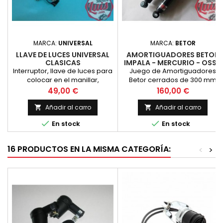
MARCA:
UNIVERSAL
MARCA:
BETOR
LLAVE DE LUCES UNIVERSAL
AMORTIGUADORES BETOR
CLASICAS
IMPALA - MERCURIO - OSSA
30 CM.
Interruptor, llave de luces para
Juego de Amortiguadores
colocar en el manillar,
Betor cerrados de 300 mm
adaptable a gran variedad de
entre ejes para motos de
Precio
Precio
49,00 €
160,00 €
motos nacionales. Para
carretera. Montado de s
bultacos frontera, lobitos,
Añadir al carro
Añadir al carro


mercurios, ossa sport, etc


En stock
En stock
16 PRODUCTOS EN LA MISMA CATEGORÍA:
<
>